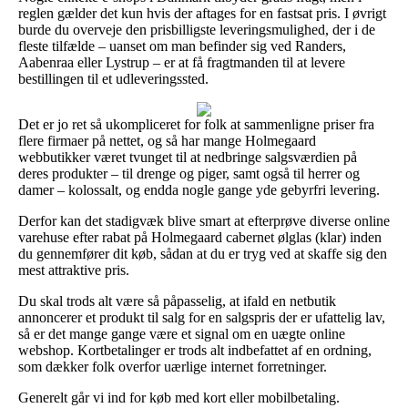
reglen gælder det kun hvis der aftages for en fastsat pris. I øvrigt
burde du overveje den prisbilligste leveringsmulighed, der i de
fleste tilfælde – uanset om man befinder sig ved Randers,
Aabenraa eller Lystrup – er at få fragtmanden til at levere
bestillingen til et udleveringssted.
Det er jo ret så ukompliceret for folk at sammenligne priser fra
flere firmaer på nettet, og så har mange Holmegaard
webbutikker været tvunget til at nedbringe salgsværdien på
deres produkter – til drenge og piger, samt også til herrer og
damer – kolossalt, og endda nogle gange yde gebyrfri levering.
Derfor kan det stadigvæk blive smart at efterprøve diverse online
varehuse efter rabat på Holmegaard cabernet ølglas (klar) inden
du gennemfører dit køb, sådan at du er tryg ved at skaffe sig den
mest attraktive pris.
Du skal trods alt være så påpasselig, at ifald en netbutik
annoncerer et produkt til salg for en salgspris der er ufattelig lav,
så er det mange gange være et signal om en uægte online
webshop. Kortbetalinger er trods alt indbefattet af en ordning,
som dækker folk overfor uærlige internet forretninger.
Generelt går vi ind for køb med kort eller mobilbetaling.