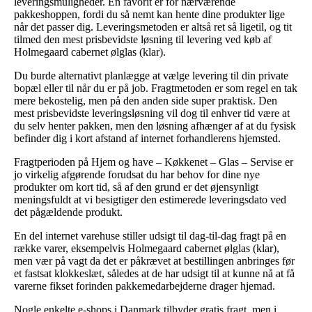
leveringsmuligheder. En favorit er for nærværende
pakkeshoppen, fordi du så nemt kan hente dine produkter lige
når det passer dig. Leveringsmetoden er altså ret så ligetil, og tit
tilmed den mest prisbevidste løsning til levering ved køb af
Holmegaard cabernet ølglas (klar).
Du burde alternativt planlægge at vælge levering til din private
bopæl eller til når du er på job. Fragtmetoden er som regel en tak
mere bekostelig, men på den anden side super praktisk. Den
mest prisbevidste leveringsløsning vil dog til enhver tid være at
du selv henter pakken, men den løsning afhænger af at du fysisk
befinder dig i kort afstand af internet forhandlerens hjemsted.
Fragtperioden på Hjem og have – Køkkenet – Glas – Servise er
jo virkelig afgørende forudsat du har behov for dine nye
produkter om kort tid, så af den grund er det øjensynligt
meningsfuldt at vi besigtiger den estimerede leveringsdato ved
det pågældende produkt.
En del internet varehuse stiller udsigt til dag-til-dag fragt på en
række varer, eksempelvis Holmegaard cabernet ølglas (klar),
men vær på vagt da det er påkrævet at bestillingen anbringes før
et fastsat klokkeslæt, således at de har udsigt til at kunne nå at få
varerne fikset forinden pakkemedarbejderne drager hjemad.
Nogle enkelte e-shops i Danmark tilbyder gratis fragt, men i