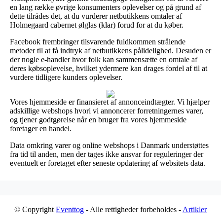
en lang række øvrige konsumenters oplevelser og på grund af
dette tilrådes det, at du vurderer netbutikkens omtaler af
Holmegaard cabernet ølglas (klar) forud for at du køber.
Facebook frembringer tilsvarende fuldkommen strålende
metoder til at få indtryk af netbutikkens pålidelighed. Desuden er
der nogle e-handler hvor folk kan sammensætte en omtale af
deres købsoplevelse, hvilket ydermere kan drages fordel af til at
vurdere tidligere kunders oplevelser.
Vores hjemmeside er finansieret af annonceindtægter. Vi hjælper
adskillige webshops hvori vi annoncerer forretningernes varer,
og tjener godtgørelse når en bruger fra vores hjemmeside
foretager en handel.
Data omkring varer og online webshops i Danmark understøttes
fra tid til anden, men der tages ikke ansvar for reguleringer der
eventuelt er foretaget efter seneste opdatering af websitets data.
© Copyright
Eventtog
- Alle rettigheder forbeholdes -
Artikler