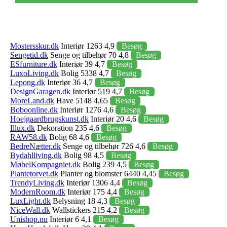
Mostersskur.dk
Interiør 1263 4,9
Besøg
Sengetid.dk
Senge og tilbehør 70 4,8
Besøg
ESfurniture.dk
Interiør 39 4,7
Besøg
LuxoLiving.dk
Bolig 5338 4,7
Besøg
Lepong.dk
Interiør 36 4,7
Besøg
DesignGaragen.dk
Interiør 519 4,7
Besøg
MoreLand.dk
Have 5148 4,65
Besøg
Boboonline.dk
Interiør 1276 4,6
Besøg
Hoejgaardbrugskunst.dk
Interiør 20 4,6
Besøg
Illux.dk
Dekoration 235 4,6
Besøg
RAW58.dk
Bolig 68 4,6
Besøg
BedreNætter.dk
Senge og tilbehør 726 4,6
Besøg
Bydahlliving.dk
Bolig 98 4,5
Besøg
MøbelKompagniet.dk
Bolig 239 4,5
Besøg
Plantetorvet.dk
Planter og blomster 6440 4,45
Besøg
TrendyLiving.dk
Interiør 1306 4,4
Besøg
ModernRoom.dk
Interiør 175 4,4
Besøg
LuxLight.dk
Belysning 18 4,3
Besøg
NiceWall.dk
Wallstickers 215 4,2
Besøg
Unishop.nu
Interiør 6 4,1
Besøg