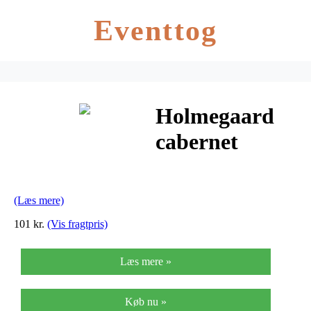
Eventtog
Holmegaard
cabernet
ølglas (klar)
(Læs mere)
101 kr.
(Vis fragtpris)
Læs mere »
Køb nu »