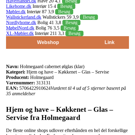
HaveHandel.dk
Have 20 4,1
Besøg
Likehome.dk
Interiør 15 4
Besøg
Møbler.dk
Interiør 87 3,9
Besøg
Wallstickerland.dk
Wallstickers 59 3,9
Besøg
Nordlyhome.dk
Bolig 41 3,8
Besøg
MøbelNord.dk
Bolig 76 3,5
Besøg
XL-Møbler.dk
Interiør 211 3,3
Besøg
Webshop
Link
Navn:
Holmegaard cabernet ølglas (klar)
Kategori:
Hjem og have – Køkkenet – Glas – Servise
Producent:
Holmegaard
Varenummer:
313131
EAN:
5706422910624
Vurderet til 4 ud af 5 stjerner baseret på
35 anmeldelser
Hjem og have – Køkkenet – Glas –
Servise fra Holmegaard
De fleste online shops udlover efterhånden en hel del forskellige