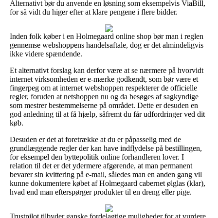
Alternativt bør du anvende en løsning som eksempelvis ViaBill,
for så vidt du higer efter at klare pengene i flere bidder.
Inden folk køber i en Holmegaard online shop bør man i reglen
gennemse webshoppens handelsaftale, dog er det almindeligvis
ikke videre spændende.
Et alternativt forslag kan derfor være at se nærmere på hvorvidt
internet virksomheden er e-mærke godkendt, som bør være et
fingerpeg om at internet webshoppen respekterer de officielle
regler, foruden at netshoppen nu og da besøges af sagkyndige
som mestrer bestemmelserne på området. Dette er desuden en
god anledning til at få hjælp, såfremt du får udfordringer ved dit
køb.
Desuden er det at foretrække at du er påpasselig med de
grundlæggende regler der kan have indflydelse på bestillingen,
for eksempel den byttepolitik online forhandleren lover. I
relation til det er det ydermere afgørende, at man permanent
bevarer sin kvittering på e-mail, således man en anden gang vil
kunne dokumentere købet af Holmegaard cabernet ølglas (klar),
hvad end man efterspørger produkter til en dreng eller pige.
Trustpilot tilbyder ganske fordelagtige muligheder for at vurdere