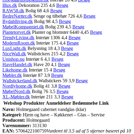
Illux.dk
Dekoration 235 4,6
Besøg
RAW58.dk
Bolig 68 4,6
Besøg
BedreNætter.dk
Senge og tilbehør 726 4,6
Besøg
Bydahlliving.dk
Bolig 98 4,5
Besøg
MøbelKompagniet.dk
Bolig 239 4,5
Besøg
Plantetorvet.dk
Planter og blomster 6440 4,45
Besøg
TrendyLiving.dk
Interiør 1306 4,4
Besøg
ModernRoom.dk
Interiør 175 4,4
Besøg
LuxLight.dk
Belysning 18 4,3
Besøg
NiceWall.dk
Wallstickers 215 4,2
Besøg
Unishop.nu
Interiør 6 4,1
Besøg
HaveHandel.dk
Have 20 4,1
Besøg
Likehome.dk
Interiør 15 4
Besøg
Møbler.dk
Interiør 87 3,9
Besøg
Wallstickerland.dk
Wallstickers 59 3,9
Besøg
Nordlyhome.dk
Bolig 41 3,8
Besøg
MøbelNord.dk
Bolig 76 3,5
Besøg
XL-Møbler.dk
Interiør 211 3,3
Besøg
Webshop
Produkter
Anmeldelser
Bedømmelse
Link
Navn:
Holmegaard cabernet vandglas (klar)
Kategori:
Hjem og have – Køkkenet – Glas – Servise
Producent:
Holmegaard
Varenummer:
313130
EAN:
5706422100759
Vurderet til 3.5 ud af 5 stjerner baseret på 10