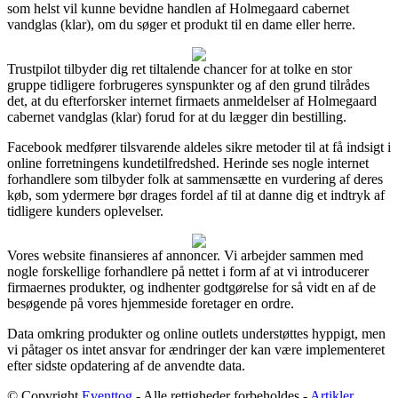
som helst vil kunne bevidne handlen af Holmegaard cabernet
vandglas (klar), om du søger et produkt til en dame eller herre.
Trustpilot tilbyder dig ret tiltalende chancer for at tolke en stor
gruppe tidligere forbrugeres synspunkter og af den grund tilrådes
det, at du efterforsker internet firmaets anmeldelser af Holmegaard
cabernet vandglas (klar) forud for at du lægger din bestilling.
Facebook medfører tilsvarende aldeles sikre metoder til at få indsigt i
online forretningens kundetilfredshed. Herinde ses nogle internet
forhandlere som tilbyder folk at sammensætte en vurdering af deres
køb, som ydermere bør drages fordel af til at danne dig et indtryk af
tidligere kunders oplevelser.
Vores website finansieres af annoncer. Vi arbejder sammen med
nogle forskellige forhandlere på nettet i form af at vi introducerer
firmaernes produkter, og indhenter godtgørelse for så vidt en af de
besøgende på vores hjemmeside foretager en ordre.
Data omkring produkter og online outlets understøttes hyppigt, men
vi påtager os intet ansvar for ændringer der kan være implementeret
efter sidste opdatering af de anvendte data.
© Copyright
Eventtog
- Alle rettigheder forbeholdes -
Artikler