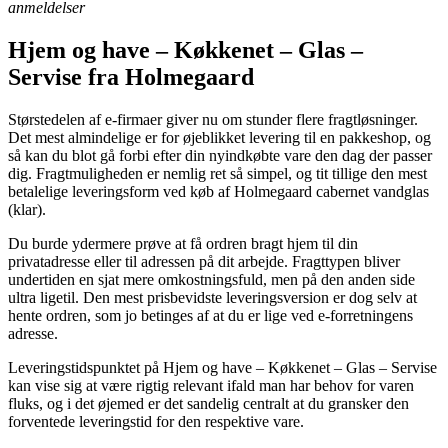
anmeldelser
Hjem og have – Køkkenet – Glas –
Servise fra Holmegaard
Størstedelen af e-firmaer giver nu om stunder flere fragtløsninger.
Det mest almindelige er for øjeblikket levering til en pakkeshop, og
så kan du blot gå forbi efter din nyindkøbte vare den dag der passer
dig. Fragtmuligheden er nemlig ret så simpel, og tit tillige den mest
betalelige leveringsform ved køb af Holmegaard cabernet vandglas
(klar).
Du burde ydermere prøve at få ordren bragt hjem til din
privatadresse eller til adressen på dit arbejde. Fragttypen bliver
undertiden en sjat mere omkostningsfuld, men på den anden side
ultra ligetil. Den mest prisbevidste leveringsversion er dog selv at
hente ordren, som jo betinges af at du er lige ved e-forretningens
adresse.
Leveringstidspunktet på Hjem og have – Køkkenet – Glas – Servise
kan vise sig at være rigtig relevant ifald man har behov for varen
fluks, og i det øjemed er det sandelig centralt at du gransker den
forventede leveringstid for den respektive vare.