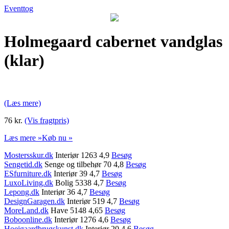
Eventtog
Holmegaard cabernet vandglas
(klar)
(Læs mere)
76 kr.
(Vis fragtpris)
Læs mere »
Køb nu »
Mostersskur.dk
Interiør 1263 4,9
Besøg
Sengetid.dk
Senge og tilbehør 70 4,8
Besøg
ESfurniture.dk
Interiør 39 4,7
Besøg
LuxoLiving.dk
Bolig 5338 4,7
Besøg
Lepong.dk
Interiør 36 4,7
Besøg
DesignGaragen.dk
Interiør 519 4,7
Besøg
MoreLand.dk
Have 5148 4,65
Besøg
Boboonline.dk
Interiør 1276 4,6
Besøg
Hoejgaardbrugskunst.dk
Interiør 20 4,6
Besøg