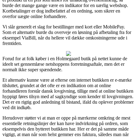
burde det mange gange være en indikator for en uærlig webshop.
Kortbetalinger er dog indbefattet af en ordning, som sikrer en
overfor uægte online forhandlere.
Vi slår generelt et slag for bestillinger med kort eller MobilePay.
Som et alternativ burde du overveje en løsning på afbetaling fra for
eksempel ViaBill, når du hellere vil dække omkostningerne ude i
fremtiden.
Forud for at folk køber i en Holmegaard butik på nettet kunne de
ideelt set gennemlæse netshoppens forretningsaftale, men det er
normalt ikke super spændende.
Et alternativ kunne være at efterse om internet butikken er e-mærke
tilsluttet, grundet at det ofte er en indikation om at online
forhandleren forstår dansk lovgivning, tillige med at online butikken
hyppigt føres tilsyn med af sagkyndige som kender til lovgivningen.
Det er en rigtig god anledning til bistand, ifald du oplever problemer
ved dit indkøb.
Herudover støtter vi at man er oppe på mærkerne omkring de mest
essentielle retningslinjer der kan have indvirkning på ordren, som
eksempelvis den bytteret butikken har. Her er det på samme måde
vigtigt, at man når som helst gemmer ens faktura, således man når