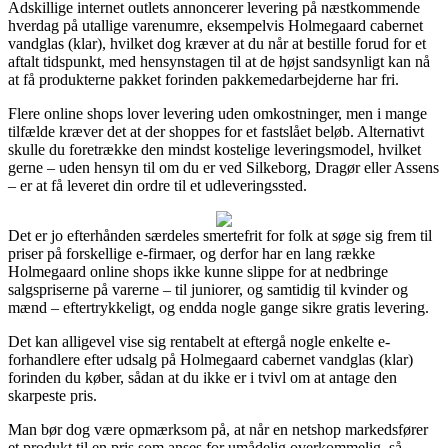
Adskillige internet outlets annoncerer levering på næstkommende
hverdag på utallige varenumre, eksempelvis Holmegaard cabernet
vandglas (klar), hvilket dog kræver at du når at bestille forud for et
aftalt tidspunkt, med hensynstagen til at de højst sandsynligt kan nå
at få produkterne pakket forinden pakkemedarbejderne har fri.
Flere online shops lover levering uden omkostninger, men i mange
tilfælde kræver det at der shoppes for et fastslået beløb. Alternativt
skulle du foretrække den mindst kostelige leveringsmodel, hvilket
gerne – uden hensyn til om du er ved Silkeborg, Dragør eller Assens
– er at få leveret din ordre til et udleveringssted.
Det er jo efterhånden særdeles smertefrit for folk at søge sig frem til
priser på forskellige e-firmaer, og derfor har en lang række
Holmegaard online shops ikke kunne slippe for at nedbringe
salgspriserne på varerne – til juniorer, og samtidig til kvinder og
mænd – eftertrykkeligt, og endda nogle gange sikre gratis levering.
Det kan alligevel vise sig rentabelt at eftergå nogle enkelte e-
forhandlere efter udsalg på Holmegaard cabernet vandglas (klar)
forinden du køber, sådan at du ikke er i tvivl om at antage den
skarpeste pris.
Man bør dog være opmærksom på, at når en netshop markedsfører
et produkt til en pris som anses for umådelig overkommelig, så