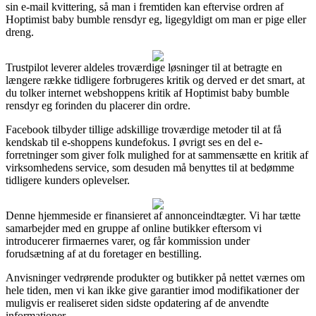
sin e-mail kvittering, så man i fremtiden kan eftervise ordren af
Hoptimist baby bumble rensdyr eg, ligegyldigt om man er pige eller
dreng.
Trustpilot leverer aldeles troværdige løsninger til at betragte en
længere række tidligere forbrugeres kritik og derved er det smart, at
du tolker internet webshoppens kritik af Hoptimist baby bumble
rensdyr eg forinden du placerer din ordre.
Facebook tilbyder tillige adskillige troværdige metoder til at få
kendskab til e-shoppens kundefokus. I øvrigt ses en del e-
forretninger som giver folk mulighed for at sammensætte en kritik af
virksomhedens service, som desuden må benyttes til at bedømme
tidligere kunders oplevelser.
Denne hjemmeside er finansieret af annonceindtægter. Vi har tætte
samarbejder med en gruppe af online butikker eftersom vi
introducerer firmaernes varer, og får kommission under
forudsætning af at du foretager en bestilling.
Anvisninger vedrørende produkter og butikker på nettet værnes om
hele tiden, men vi kan ikke give garantier imod modifikationer der
muligvis er realiseret siden sidste opdatering af de anvendte
informationer.