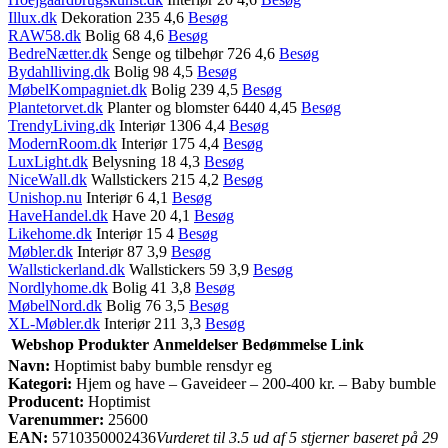
Illux.dk
Dekoration 235 4,6
Besøg
RAW58.dk
Bolig 68 4,6
Besøg
BedreNætter.dk
Senge og tilbehør 726 4,6
Besøg
Bydahlliving.dk
Bolig 98 4,5
Besøg
MøbelKompagniet.dk
Bolig 239 4,5
Besøg
Plantetorvet.dk
Planter og blomster 6440 4,45
Besøg
TrendyLiving.dk
Interiør 1306 4,4
Besøg
ModernRoom.dk
Interiør 175 4,4
Besøg
LuxLight.dk
Belysning 18 4,3
Besøg
NiceWall.dk
Wallstickers 215 4,2
Besøg
Unishop.nu
Interiør 6 4,1
Besøg
HaveHandel.dk
Have 20 4,1
Besøg
Likehome.dk
Interiør 15 4
Besøg
Møbler.dk
Interiør 87 3,9
Besøg
Wallstickerland.dk
Wallstickers 59 3,9
Besøg
Nordlyhome.dk
Bolig 41 3,8
Besøg
MøbelNord.dk
Bolig 76 3,5
Besøg
XL-Møbler.dk
Interiør 211 3,3
Besøg
Webshop
Produkter
Anmeldelser
Bedømmelse
Link
Navn:
Hoptimist baby bumble rensdyr eg
Kategori:
Hjem og have – Gaveideer – 200-400 kr. – Baby bumble
Producent:
Hoptimist
Varenummer:
25600
EAN:
5710350002436
Vurderet til 3.5 ud af 5 stjerner baseret på 29