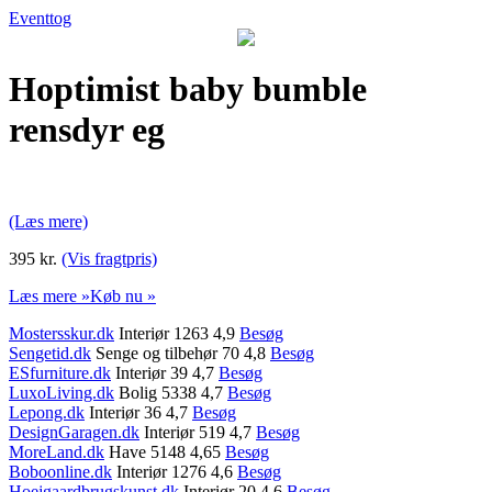
Eventtog
Hoptimist baby bumble
rensdyr eg
(Læs mere)
395 kr.
(Vis fragtpris)
Læs mere »
Køb nu »
Mostersskur.dk
Interiør 1263 4,9
Besøg
Sengetid.dk
Senge og tilbehør 70 4,8
Besøg
ESfurniture.dk
Interiør 39 4,7
Besøg
LuxoLiving.dk
Bolig 5338 4,7
Besøg
Lepong.dk
Interiør 36 4,7
Besøg
DesignGaragen.dk
Interiør 519 4,7
Besøg
MoreLand.dk
Have 5148 4,65
Besøg
Boboonline.dk
Interiør 1276 4,6
Besøg
Hoejgaardbrugskunst.dk
Interiør 20 4,6
Besøg