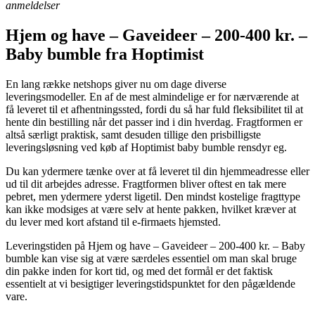
anmeldelser
Hjem og have – Gaveideer – 200-400 kr. –
Baby bumble fra Hoptimist
En lang række netshops giver nu om dage diverse
leveringsmodeller. En af de mest almindelige er for nærværende at
få leveret til et afhentningssted, fordi du så har fuld fleksibilitet til at
hente din bestilling når det passer ind i din hverdag. Fragtformen er
altså særligt praktisk, samt desuden tillige den prisbilligste
leveringsløsning ved køb af Hoptimist baby bumble rensdyr eg.
Du kan ydermere tænke over at få leveret til din hjemmeadresse eller
ud til dit arbejdes adresse. Fragtformen bliver oftest en tak mere
pebret, men ydermere yderst ligetil. Den mindst kostelige fragttype
kan ikke modsiges at være selv at hente pakken, hvilket kræver at
du lever med kort afstand til e-firmaets hjemsted.
Leveringstiden på Hjem og have – Gaveideer – 200-400 kr. – Baby
bumble kan vise sig at være særdeles essentiel om man skal bruge
din pakke inden for kort tid, og med det formål er det faktisk
essentielt at vi besigtiger leveringstidspunktet for den pågældende
vare.