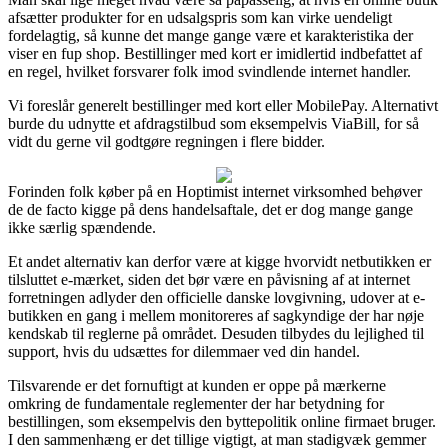
afsætter produkter for en udsalgspris som kan virke uendeligt
fordelagtig, så kunne det mange gange være et karakteristika der
viser en fup shop. Bestillinger med kort er imidlertid indbefattet af
en regel, hvilket forsvarer folk imod svindlende internet handler.
Vi foreslår generelt bestillinger med kort eller MobilePay. Alternativt
burde du udnytte et afdragstilbud som eksempelvis ViaBill, for så
vidt du gerne vil godtgøre regningen i flere bidder.
Forinden folk køber på en Hoptimist internet virksomhed behøver
de de facto kigge på dens handelsaftale, det er dog mange gange
ikke særlig spændende.
Et andet alternativ kan derfor være at kigge hvorvidt netbutikken er
tilsluttet e-mærket, siden det bør være en påvisning af at internet
forretningen adlyder den officielle danske lovgivning, udover at e-
butikken en gang i mellem monitoreres af sagkyndige der har nøje
kendskab til reglerne på området. Desuden tilbydes du lejlighed til
support, hvis du udsættes for dilemmaer ved din handel.
Tilsvarende er det fornuftigt at kunden er oppe på mærkerne
omkring de fundamentale reglementer der har betydning for
bestillingen, som eksempelvis den byttepolitik online firmaet bruger.
I den sammenhæng er det tillige vigtigt, at man stadigvæk gemmer