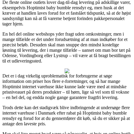
De fleste online outlets lover dag-til-dag levering på adskillige varer,
eksempelvis Hoptimist baby bumble rensdyr eg, men husk at det
kræver at handlen laves forud for et fastslået tidspunkt, så at de højst
sandsynligt kan nå at få varerne betjent forinden pakkepersonalet
tager hjem.
En hel del online webshops yder fragt uden omkostninger, men i
mange tilfælde er det under forudsætning af at man indkøber for et
præcist beløb. Desuden skal man snuppe den mindst kostelige
løsning til levering, der i mange tilfælde – uanset om man bor tæt på
Odense, Vordingborg eller Lystrup – vil være at få bragt bestillingen
til et udleveringssted.
Det er i dag virkelig uproblematisk for forbrugerne at søge
information om priser hos flere e-forretninger, og så har mange
Hoptimist internet varehuse ikke kunne lade være med at mindske
prisniveauet på deres produkter – til børn, lige så vel som til voksne
– en hel del, og endda nogle gange garantere fragtfri levering.
Trods dette kan det stadigvæk blive indbringende at undersøge flere
internet varehuse i Danmark efter rabat på Hoptimist baby bumble
rensdyr eg forud for at du gennemfører dit køb, så du er sikker på at
antage den laveste pris.
Man skal lige meget hvad være så påpasselig, at hvis en online butik