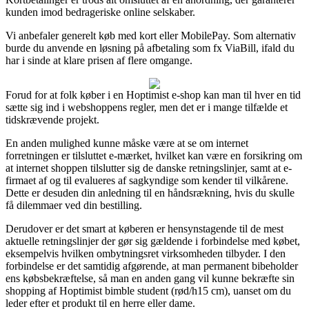
kunden imod bedrageriske online selskaber.
Vi anbefaler generelt køb med kort eller MobilePay. Som alternativ
burde du anvende en løsning på afbetaling som fx ViaBill, ifald du
har i sinde at klare prisen af flere omgange.
Forud for at folk køber i en Hoptimist e-shop kan man til hver en tid
sætte sig ind i webshoppens regler, men det er i mange tilfælde et
tidskrævende projekt.
En anden mulighed kunne måske være at se om internet
forretningen er tilsluttet e-mærket, hvilket kan være en forsikring om
at internet shoppen tilslutter sig de danske retningslinjer, samt at e-
firmaet af og til evalueres af sagkyndige som kender til vilkårene.
Dette er desuden din anledning til en håndsrækning, hvis du skulle
få dilemmaer ved din bestilling.
Derudover er det smart at køberen er hensynstagende til de mest
aktuelle retningslinjer der gør sig gældende i forbindelse med købet,
eksempelvis hvilken ombytningsret virksomheden tilbyder. I den
forbindelse er det samtidig afgørende, at man permanent bibeholder
ens købsbekræftelse, så man en anden gang vil kunne bekræfte sin
shopping af Hoptimist bimble student (rød/h15 cm), uanset om du
leder efter et produkt til en herre eller dame.