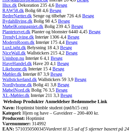
Illux.dk
Dekoration 235 4,6
Besøg
RAW58.dk
Bolig 68 4,6
Besøg
BedreNætter.dk
Senge og tilbehør 726 4,6
Besøg
Bydahlliving.dk
Bolig 98 4,5
Besøg
MøbelKompagniet.dk
Bolig 239 4,5
Besøg
Plantetorvet.dk
Planter og blomster 6440 4,45
Besøg
TrendyLiving.dk
Interiør 1306 4,4
Besøg
ModernRoom.dk
Interiør 175 4,4
Besøg
LuxLight.dk
Belysning 18 4,3
Besøg
NiceWall.dk
Wallstickers 215 4,2
Besøg
Unishop.nu
Interiør 6 4,1
Besøg
HaveHandel.dk
Have 20 4,1
Besøg
Likehome.dk
Interiør 15 4
Besøg
Møbler.dk
Interiør 87 3,9
Besøg
Wallstickerland.dk
Wallstickers 59 3,9
Besøg
Nordlyhome.dk
Bolig 41 3,8
Besøg
MøbelNord.dk
Bolig 76 3,5
Besøg
XL-Møbler.dk
Interiør 211 3,3
Besøg
Webshop
Produkter
Anmeldelser
Bedømmelse
Link
Navn:
Hoptimist bimble student (rød/h15 cm)
Kategori:
Hjem og have – Gaveideer – 200-400 kr.
Producent:
Hoptimist
Varenummer:
314992
EAN:
5710350500345
Vurderet til 3.5 ud af 5 stjerner baseret på 24