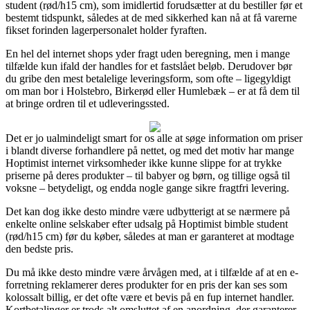
student (rød/h15 cm), som imidlertid forudsætter at du bestiller før et
bestemt tidspunkt, således at de med sikkerhed kan nå at få varerne
fikset forinden lagerpersonalet holder fyraften.
En hel del internet shops yder fragt uden beregning, men i mange
tilfælde kun ifald der handles for et fastslået beløb. Derudover bør
du gribe den mest betalelige leveringsform, som ofte – ligegyldigt
om man bor i Holstebro, Birkerød eller Humlebæk – er at få dem til
at bringe ordren til et udleveringssted.
Det er jo ualmindeligt smart for os alle at søge information om priser
i blandt diverse forhandlere på nettet, og med det motiv har mange
Hoptimist internet virksomheder ikke kunne slippe for at trykke
priserne på deres produkter – til babyer og børn, og tillige også til
voksne – betydeligt, og endda nogle gange sikre fragtfri levering.
Det kan dog ikke desto mindre være udbytterigt at se nærmere på
enkelte online selskaber efter udsalg på Hoptimist bimble student
(rød/h15 cm) før du køber, således at man er garanteret at modtage
den bedste pris.
Du må ikke desto mindre være årvågen med, at i tilfælde af at en e-
forretning reklamerer deres produkter for en pris der kan ses som
kolossalt billig, er det ofte være et bevis på en fup internet handler.
Kortbetalinger er trods alt omsluttet af en anordning, der garanterer