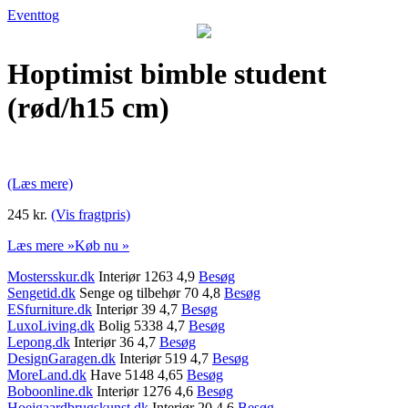
Eventtog
Hoptimist bimble student
(rød/h15 cm)
(Læs mere)
245 kr.
(Vis fragtpris)
Læs mere »
Køb nu »
Mostersskur.dk
Interiør 1263 4,9
Besøg
Sengetid.dk
Senge og tilbehør 70 4,8
Besøg
ESfurniture.dk
Interiør 39 4,7
Besøg
LuxoLiving.dk
Bolig 5338 4,7
Besøg
Lepong.dk
Interiør 36 4,7
Besøg
DesignGaragen.dk
Interiør 519 4,7
Besøg
MoreLand.dk
Have 5148 4,65
Besøg
Boboonline.dk
Interiør 1276 4,6
Besøg
Hoejgaardbrugskunst.dk
Interiør 20 4,6
Besøg