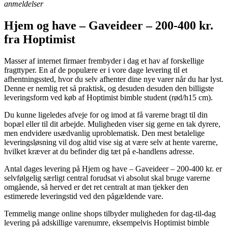
anmeldelser
Hjem og have – Gaveideer – 200-400 kr.
fra Hoptimist
Masser af internet firmaer frembyder i dag et hav af forskellige
fragttyper. En af de populære er i vore dage levering til et
afhentningssted, hvor du selv afhenter dine nye varer når du har lyst.
Denne er nemlig ret så praktisk, og desuden desuden den billigste
leveringsform ved køb af Hoptimist bimble student (rød/h15 cm).
Du kunne ligeledes afveje for og imod at få varerne bragt til din
bopæl eller til dit arbejde. Muligheden viser sig gerne en tak dyrere,
men endvidere usædvanlig uproblematisk. Den mest betalelige
leveringsløsning vil dog altid vise sig at være selv at hente varerne,
hvilket kræver at du befinder dig tæt på e-handlens adresse.
Antal dages levering på Hjem og have – Gaveideer – 200-400 kr. er
selvfølgelig særligt central forudsat vi absolut skal bruge varerne
omgående, så herved er det ret centralt at man tjekker den
estimerede leveringstid ved den pågældende vare.
Temmelig mange online shops tilbyder muligheden for dag-til-dag
levering på adskillige varenumre, eksempelvis Hoptimist bimble