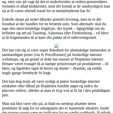
eg, men vær på vagt da det er underforstået at ordren gennemføres
forinden et aftalt klokkeslæt, med det formål at de sandsynligvis kan
nå at få varen afsendt forud for at medarbejderne har fri.
Enkelte shops på nettet tilbyder portofri levering, men tit er det
forudsat at der handles for en bestemt sum. Som alternativ skal du
tage den mest betalelige fragttype, der typisk – ligegyldigt om du
befinder sig tæt på Taastrup, Aabenraa eller Fredensborg – vil blive
at få fragtmanden til at køre din pakke til et udleveringssted.
Det har vist sig at være super fleksibelt for almindelige mennesker at
sammenligne priser (via fx PriceRunner) på forskellige internet
webshops, og på grund af dette har masser af Hoptimist internet
firmaer været tvunget til at stampe prisniveauet på produkterne – til
børn, og ligeledes også til herrer og damer – drastisk, og endda
nogle gange frembyde fri fragt.
Det kan dog trods alt være nyttigt at prøve forskellige internet
selskaber efter tilbud på Hoptimist bumble røget eg inden du
placerer ordren, således at man er tryg ved at få fat i den prisbilligste
pris.
Man må blot være obs på, at ifald en netshop afsætter deres
produkter til salg for en udsalgspris der er hamrende attraktiv, burde
det mange gange være en indikator for en uærlig webbutik. Kortkøb