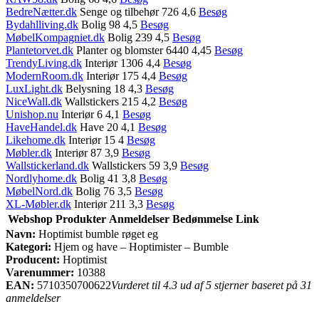
BedreNætter.dk
Senge og tilbehør 726 4,6
Besøg
Bydahlliving.dk
Bolig 98 4,5
Besøg
MøbelKompagniet.dk
Bolig 239 4,5
Besøg
Plantetorvet.dk
Planter og blomster 6440 4,45
Besøg
TrendyLiving.dk
Interiør 1306 4,4
Besøg
ModernRoom.dk
Interiør 175 4,4
Besøg
LuxLight.dk
Belysning 18 4,3
Besøg
NiceWall.dk
Wallstickers 215 4,2
Besøg
Unishop.nu
Interiør 6 4,1
Besøg
HaveHandel.dk
Have 20 4,1
Besøg
Likehome.dk
Interiør 15 4
Besøg
Møbler.dk
Interiør 87 3,9
Besøg
Wallstickerland.dk
Wallstickers 59 3,9
Besøg
Nordlyhome.dk
Bolig 41 3,8
Besøg
MøbelNord.dk
Bolig 76 3,5
Besøg
XL-Møbler.dk
Interiør 211 3,3
Besøg
Webshop
Produkter
Anmeldelser
Bedømmelse
Link
Navn:
Hoptimist bumble røget eg
Kategori:
Hjem og have – Hoptimister – Bumble
Producent:
Hoptimist
Varenummer:
10388
EAN:
5710350700622
Vurderet til 4.3 ud af 5 stjerner baseret på 31
anmeldelser