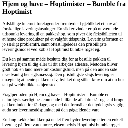
Hjem og have – Hoptimister – Bumble fra
Hoptimist
Adskillige internet foretagender frembyder i øjeblikket et hav af
forskellige leveringsløsninger. En sikker vinder er på nuværende
tidspunkt levering til en pakkeshop, som giver dig fleksibiliteten til
at hente dine produkter på et valgfrit tidspunkt. Leveringsformen er
jo særligt problemfri, samt oftest ligeledes den prisbilligste
leveringsmodel ved køb af Hoptimist bumble røget eg.
Du kan på samme måde beslutte dig for at bestille pakken til
levering hjem til dig eller til dit arbejdes adresse. Metoden bliver
godt nok en tand mere omkostningsfuld, men på den anden side
usædvanlig hensigtsmæssig. Den prisbilligste slags levering er
unægtelig at hente pakken selv, hvilket dog stiller krav om at du bor
tæt på webbutikkens hjemsted.
Fragtperioden på Hjem og have – Hoptimister – Bumble er
naturligvis særligt bestemmende i tilfælde af at du står og skal bruge
pakken inden for få dage, og med det formål er det tydeligvis vigtigt
at du ser leveringstidspunktet på den pågældende vare.
En lang række butikker på nettet frembyder levering efter en enkelt
hverdag på flere varenumre, eksempelvis Hoptimist bumble røget