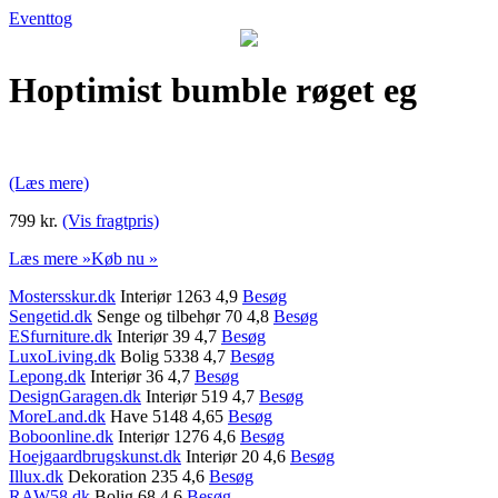
Eventtog
Hoptimist bumble røget eg
(Læs mere)
799 kr.
(Vis fragtpris)
Læs mere »
Køb nu »
Mostersskur.dk
Interiør 1263 4,9
Besøg
Sengetid.dk
Senge og tilbehør 70 4,8
Besøg
ESfurniture.dk
Interiør 39 4,7
Besøg
LuxoLiving.dk
Bolig 5338 4,7
Besøg
Lepong.dk
Interiør 36 4,7
Besøg
DesignGaragen.dk
Interiør 519 4,7
Besøg
MoreLand.dk
Have 5148 4,65
Besøg
Boboonline.dk
Interiør 1276 4,6
Besøg
Hoejgaardbrugskunst.dk
Interiør 20 4,6
Besøg
Illux.dk
Dekoration 235 4,6
Besøg
RAW58.dk
Bolig 68 4,6
Besøg