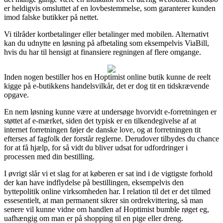
er heldigvis omsluttet af en lovbestemmelse, som garanterer kunden
imod falske butikker på nettet.
Vi tilråder kortbetalinger eller betalinger med mobilen. Alternativt
kan du udnytte en løsning på afbetaling som eksempelvis ViaBill,
hvis du har til hensigt at finansiere regningen af flere omgange.
Inden nogen bestiller hos en Hoptimist online butik kunne de reelt
kigge på e-butikkens handelsvilkår, det er dog tit en tidskrævende
opgave.
En nem løsning kunne være at undersøge hvorvidt e-forretningen er
støttet af e-mærket, siden det typisk er en tilkendegivelse af at
internet forretningen føjer de danske love, og at forretningen tit
efterses af fagfolk der forstår reglerne. Derudover tilbydes du chance
for at få hjælp, for så vidt du bliver udsat for udfordringer i
processen med din bestilling.
I øvrigt slår vi et slag for at køberen er sat ind i de vigtigste forhold
der kan have indflydelse på bestillingen, eksempelvis den
byttepolitik online virksomheden har. I relation til det er det tilmed
essesentielt, at man permanent sikrer sin ordrekvittering, så man
senere vil kunne vidne om handlen af Hoptimist bumble røget eg,
uafhængig om man er på shopping til en pige eller dreng.