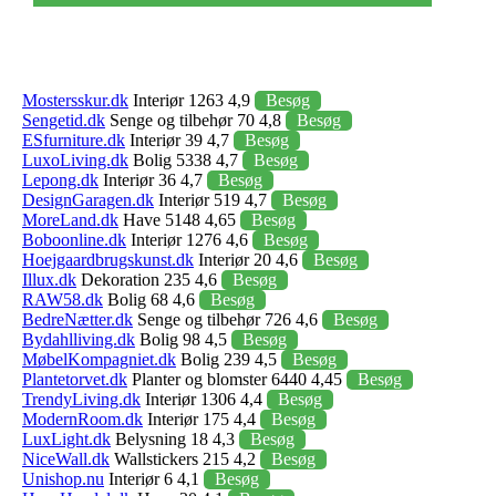
Mostersskur.dk
Interiør 1263 4,9
Besøg
Sengetid.dk
Senge og tilbehør 70 4,8
Besøg
ESfurniture.dk
Interiør 39 4,7
Besøg
LuxoLiving.dk
Bolig 5338 4,7
Besøg
Lepong.dk
Interiør 36 4,7
Besøg
DesignGaragen.dk
Interiør 519 4,7
Besøg
MoreLand.dk
Have 5148 4,65
Besøg
Boboonline.dk
Interiør 1276 4,6
Besøg
Hoejgaardbrugskunst.dk
Interiør 20 4,6
Besøg
Illux.dk
Dekoration 235 4,6
Besøg
RAW58.dk
Bolig 68 4,6
Besøg
BedreNætter.dk
Senge og tilbehør 726 4,6
Besøg
Bydahlliving.dk
Bolig 98 4,5
Besøg
MøbelKompagniet.dk
Bolig 239 4,5
Besøg
Plantetorvet.dk
Planter og blomster 6440 4,45
Besøg
TrendyLiving.dk
Interiør 1306 4,4
Besøg
ModernRoom.dk
Interiør 175 4,4
Besøg
LuxLight.dk
Belysning 18 4,3
Besøg
NiceWall.dk
Wallstickers 215 4,2
Besøg
Unishop.nu
Interiør 6 4,1
Besøg