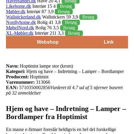
HaveHandel.dk
Have 20 4,1
Besøg
Likehome.dk
Interiør 15 4
Besøg
Møbler.dk
Interiør 87 3,9
Besøg
Wallstickerland.dk
Wallstickers 59 3,9
Besøg
Nordlyhome.dk
Bolig 41 3,8
Besøg
MøbelNord.dk
Bolig 76 3,5
Besøg
XL-Møbler.dk
Interiør 211 3,3
Besøg
Webshop
Link
Navn:
Hoptimist lampe stor (krom)
Kategori:
Hjem og have – Indretning – Lamper – Bordlamper
Producent:
Hoptimist
Varenummer:
313066
EAN:
5710350002856
Vurderet til 4.7 ud af 5 stjerner baseret
på 32 anmeldelser
Hjem og have – Indretning – Lamper –
Bordlamper fra Hoptimist
En masse e-firmaer foreslår heldigvis en hel del forskellige