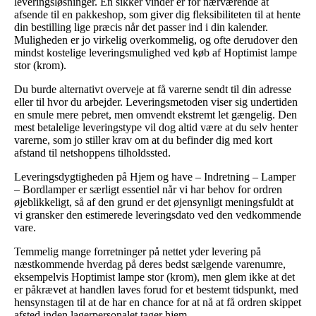
leveringsløsninger. En sikker vinder er for nærværende at
afsende til en pakkeshop, som giver dig fleksibiliteten til at hente
din bestilling lige præcis når det passer ind i din kalender.
Muligheden er jo virkelig overkommelig, og ofte derudover den
mindst kostelige leveringsmulighed ved køb af Hoptimist lampe
stor (krom).
Du burde alternativt overveje at få varerne sendt til din adresse
eller til hvor du arbejder. Leveringsmetoden viser sig undertiden
en smule mere pebret, men omvendt ekstremt let gængelig. Den
mest betalelige leveringstype vil dog altid være at du selv henter
varerne, som jo stiller krav om at du befinder dig med kort
afstand til netshoppens tilholdssted.
Leveringsdygtigheden på Hjem og have – Indretning – Lamper
– Bordlamper er særligt essentiel når vi har behov for ordren
øjeblikkeligt, så af den grund er det øjensynligt meningsfuldt at
vi gransker den estimerede leveringsdato ved den vedkommende
vare.
Temmelig mange forretninger på nettet yder levering på
næstkommende hverdag på deres bedst sælgende varenumre,
eksempelvis Hoptimist lampe stor (krom), men glem ikke at det
er påkrævet at handlen laves forud for et bestemt tidspunkt, med
hensynstagen til at de har en chance for at nå at få ordren skippet
afsted inden lagerpersonalet tager hjem.