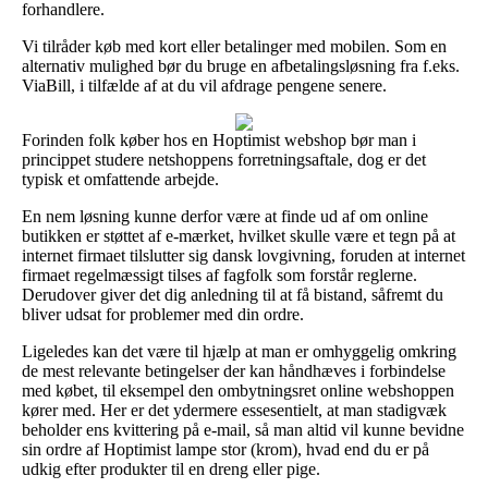
forhandlere.
Vi tilråder køb med kort eller betalinger med mobilen. Som en
alternativ mulighed bør du bruge en afbetalingsløsning fra f.eks.
ViaBill, i tilfælde af at du vil afdrage pengene senere.
Forinden folk køber hos en Hoptimist webshop bør man i
princippet studere netshoppens forretningsaftale, dog er det
typisk et omfattende arbejde.
En nem løsning kunne derfor være at finde ud af om online
butikken er støttet af e-mærket, hvilket skulle være et tegn på at
internet firmaet tilslutter sig dansk lovgivning, foruden at internet
firmaet regelmæssigt tilses af fagfolk som forstår reglerne.
Derudover giver det dig anledning til at få bistand, såfremt du
bliver udsat for problemer med din ordre.
Ligeledes kan det være til hjælp at man er omhyggelig omkring
de mest relevante betingelser der kan håndhæves i forbindelse
med købet, til eksempel den ombytningsret online webshoppen
kører med. Her er det ydermere essesentielt, at man stadigvæk
beholder ens kvittering på e-mail, så man altid vil kunne bevidne
sin ordre af Hoptimist lampe stor (krom), hvad end du er på
udkig efter produkter til en dreng eller pige.