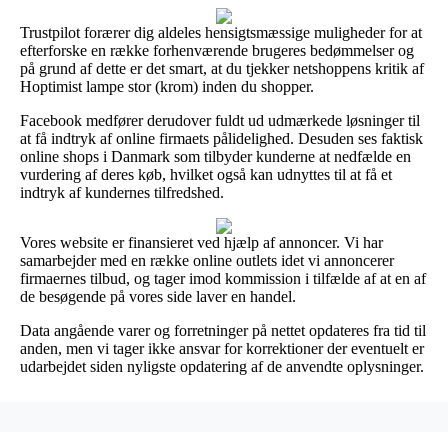
Trustpilot forærer dig aldeles hensigtsmæssige muligheder for at
efterforske en række forhenværende brugeres bedømmelser og
på grund af dette er det smart, at du tjekker netshoppens kritik af
Hoptimist lampe stor (krom) inden du shopper.
Facebook medfører derudover fuldt ud udmærkede løsninger til
at få indtryk af online firmaets pålidelighed. Desuden ses faktisk
online shops i Danmark som tilbyder kunderne at nedfælde en
vurdering af deres køb, hvilket også kan udnyttes til at få et
indtryk af kundernes tilfredshed.
Vores website er finansieret ved hjælp af annoncer. Vi har
samarbejder med en række online outlets idet vi annoncerer
firmaernes tilbud, og tager imod kommission i tilfælde af at en af
de besøgende på vores side laver en handel.
Data angående varer og forretninger på nettet opdateres fra tid til
anden, men vi tager ikke ansvar for korrektioner der eventuelt er
udarbejdet siden nyligste opdatering af de anvendte oplysninger.