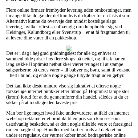
Flere online firmaer frembyder levering uden omkostninger, men
i mange tilfælde gælder det kun hvis du køber for en fastsat sum.
Alternativt kunne du overveje den mindst kostelige slags
levering, hvilket oftest – uafhængig om du opholder sig ved
Helsingør, Kalundborg eller Svenstrup – er at få fragtmanden til
at levere dine varer til en pakkeshop.
Det er i dag i høj grad gnidningsløst for alle og enhver at
sammenholde priser hos flere shops på nettet, og til tak har en
lang række Hoptimist netbutikker været tvunget til at stampe
salgspriserne på deres varer – til babyer og børn, samt til voksne
– helt i bund, og endda nogle gange tilbyde fragt uden gebyr.
Det kan ikke desto mindre vise sig lukrativt at efterse nogle
forskellige internet butikker efter tilbud på Hoptimist lampe stor
(krom) forud for at du gennemfører din handel, således at du er
sikker på at modtage den laveste pris.
Man bør lige meget hvad ikke undervurdere, at ifald en internet
webshop reklamerer et produkt til en pris som kan ses som
usædvanlig beskeden, så er det i nogle tilfælde være et faresignal
om en uægte shop. Handler med kort er trods alt dækket ind
under et regulativ, der værner køber imod bedrageriske online