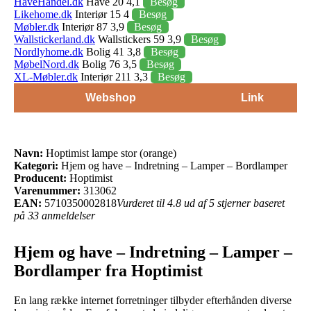
HaveHandel.dk
Have 20 4,1
Besøg
Likehome.dk
Interiør 15 4
Besøg
Møbler.dk
Interiør 87 3,9
Besøg
Wallstickerland.dk
Wallstickers 59 3,9
Besøg
Nordlyhome.dk
Bolig 41 3,8
Besøg
MøbelNord.dk
Bolig 76 3,5
Besøg
XL-Møbler.dk
Interiør 211 3,3
Besøg
Webshop
Link
Navn:
Hoptimist lampe stor (orange)
Kategori:
Hjem og have – Indretning – Lamper – Bordlamper
Producent:
Hoptimist
Varenummer:
313062
EAN:
5710350002818
Vurderet til 4.8 ud af 5 stjerner baseret
på 33 anmeldelser
Hjem og have – Indretning – Lamper –
Bordlamper fra Hoptimist
En lang række internet forretninger tilbyder efterhånden diverse