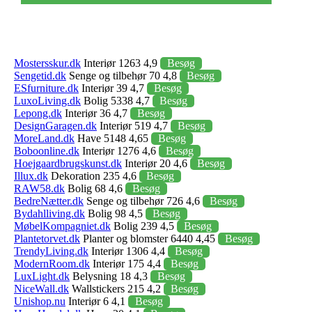
Mostersskur.dk
Interiør 1263 4,9
Besøg
Sengetid.dk
Senge og tilbehør 70 4,8
Besøg
ESfurniture.dk
Interiør 39 4,7
Besøg
LuxoLiving.dk
Bolig 5338 4,7
Besøg
Lepong.dk
Interiør 36 4,7
Besøg
DesignGaragen.dk
Interiør 519 4,7
Besøg
MoreLand.dk
Have 5148 4,65
Besøg
Boboonline.dk
Interiør 1276 4,6
Besøg
Hoejgaardbrugskunst.dk
Interiør 20 4,6
Besøg
Illux.dk
Dekoration 235 4,6
Besøg
RAW58.dk
Bolig 68 4,6
Besøg
BedreNætter.dk
Senge og tilbehør 726 4,6
Besøg
Bydahlliving.dk
Bolig 98 4,5
Besøg
MøbelKompagniet.dk
Bolig 239 4,5
Besøg
Plantetorvet.dk
Planter og blomster 6440 4,45
Besøg
TrendyLiving.dk
Interiør 1306 4,4
Besøg
ModernRoom.dk
Interiør 175 4,4
Besøg
LuxLight.dk
Belysning 18 4,3
Besøg
NiceWall.dk
Wallstickers 215 4,2
Besøg
Unishop.nu
Interiør 6 4,1
Besøg