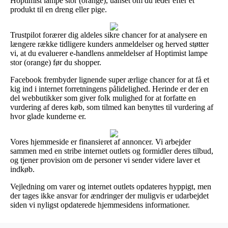
Hoptimist lampe stor (orange), uanset om du leder efter et
produkt til en dreng eller pige.
Trustpilot forærer dig aldeles sikre chancer for at analysere en
længere række tidligere kunders anmeldelser og herved støtter
vi, at du evaluerer e-handlens anmeldelser af Hoptimist lampe
stor (orange) før du shopper.
Facebook frembyder lignende super ærlige chancer for at få et
kig ind i internet forretningens pålidelighed. Herinde er der en
del webbutikker som giver folk mulighed for at forfatte en
vurdering af deres køb, som tilmed kan benyttes til vurdering af
hvor glade kunderne er.
Vores hjemmeside er finansieret af annoncer. Vi arbejder
sammen med en stribe internet outlets og formidler deres tilbud,
og tjener provision om de personer vi sender videre laver et
indkøb.
Vejledning om varer og internet outlets opdateres hyppigt, men
der tages ikke ansvar for ændringer der muligvis er udarbejdet
siden vi nyligst opdaterede hjemmesidens informationer.