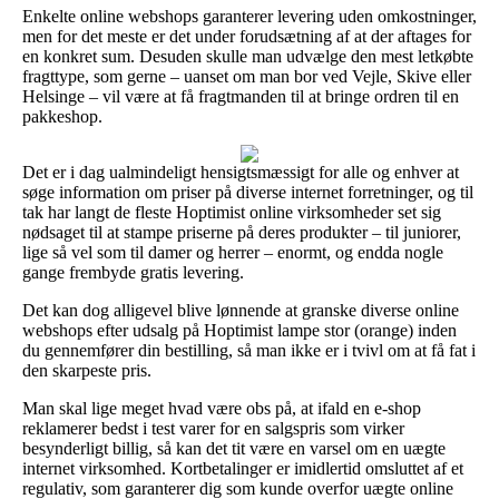
Enkelte online webshops garanterer levering uden omkostninger,
men for det meste er det under forudsætning af at der aftages for
en konkret sum. Desuden skulle man udvælge den mest letkøbte
fragttype, som gerne – uanset om man bor ved Vejle, Skive eller
Helsinge – vil være at få fragtmanden til at bringe ordren til en
pakkeshop.
Det er i dag ualmindeligt hensigtsmæssigt for alle og enhver at
søge information om priser på diverse internet forretninger, og til
tak har langt de fleste Hoptimist online virksomheder set sig
nødsaget til at stampe priserne på deres produkter – til juniorer,
lige så vel som til damer og herrer – enormt, og endda nogle
gange frembyde gratis levering.
Det kan dog alligevel blive lønnende at granske diverse online
webshops efter udsalg på Hoptimist lampe stor (orange) inden
du gennemfører din bestilling, så man ikke er i tvivl om at få fat i
den skarpeste pris.
Man skal lige meget hvad være obs på, at ifald en e-shop
reklamerer bedst i test varer for en salgspris som virker
besynderligt billig, så kan det tit være en varsel om en uægte
internet virksomhed. Kortbetalinger er imidlertid omsluttet af et
regulativ, som garanterer dig som kunde overfor uægte online