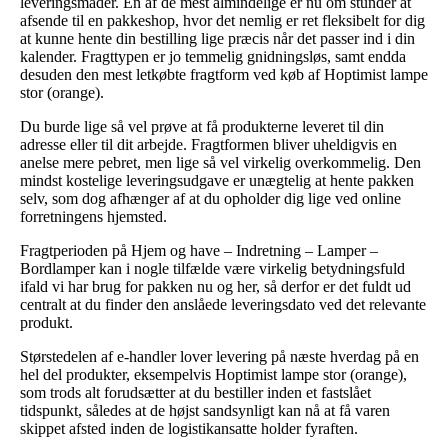
leveringsmåder. En af de mest almindelige er nu om stunder at
afsende til en pakkeshop, hvor det nemlig er ret fleksibelt for dig
at kunne hente din bestilling lige præcis når det passer ind i din
kalender. Fragttypen er jo temmelig gnidningsløs, samt endda
desuden den mest letkøbte fragtform ved køb af Hoptimist lampe
stor (orange).
Du burde lige så vel prøve at få produkterne leveret til din
adresse eller til dit arbejde. Fragtformen bliver uheldigvis en
anelse mere pebret, men lige så vel virkelig overkommelig. Den
mindst kostelige leveringsudgave er unægtelig at hente pakken
selv, som dog afhænger af at du opholder dig lige ved online
forretningens hjemsted.
Fragtperioden på Hjem og have – Indretning – Lamper –
Bordlamper kan i nogle tilfælde være virkelig betydningsfuld
ifald vi har brug for pakken nu og her, så derfor er det fuldt ud
centralt at du finder den anslåede leveringsdato ved det relevante
produkt.
Størstedelen af e-handler lover levering på næste hverdag på en
hel del produkter, eksempelvis Hoptimist lampe stor (orange),
som trods alt forudsætter at du bestiller inden et fastslået
tidspunkt, således at de højst sandsynligt kan nå at få varen
skippet afsted inden de logistikansatte holder fyraften.