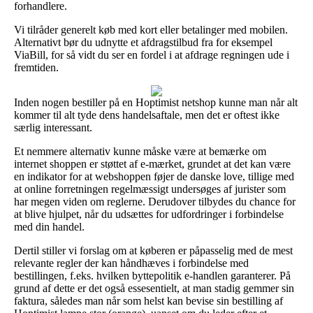
forhandlere.
Vi tilråder generelt køb med kort eller betalinger med mobilen.
Alternativt bør du udnytte et afdragstilbud fra for eksempel
ViaBill, for så vidt du ser en fordel i at afdrage regningen ude i
fremtiden.
Inden nogen bestiller på en Hoptimist netshop kunne man når alt
kommer til alt tyde dens handelsaftale, men det er oftest ikke
særlig interessant.
Et nemmere alternativ kunne måske være at bemærke om
internet shoppen er støttet af e-mærket, grundet at det kan være
en indikator for at webshoppen føjer de danske love, tillige med
at online forretningen regelmæssigt undersøges af jurister som
har megen viden om reglerne. Derudover tilbydes du chance for
at blive hjulpet, når du udsættes for udfordringer i forbindelse
med din handel.
Dertil stiller vi forslag om at køberen er påpasselig med de mest
relevante regler der kan håndhæves i forbindelse med
bestillingen, f.eks. hvilken byttepolitik e-handlen garanterer. På
grund af dette er det også essesentielt, at man stadig gemmer sin
faktura, således man når som helst kan bevise sin bestilling af