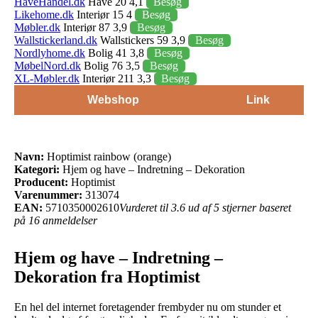
HaveHandel.dk
Have 20 4,1
Besøg
Likehome.dk
Interiør 15 4
Besøg
Møbler.dk
Interiør 87 3,9
Besøg
Wallstickerland.dk
Wallstickers 59 3,9
Besøg
Nordlyhome.dk
Bolig 41 3,8
Besøg
MøbelNord.dk
Bolig 76 3,5
Besøg
XL-Møbler.dk
Interiør 211 3,3
Besøg
Webshop
Link
Navn:
Hoptimist rainbow (orange)
Kategori:
Hjem og have – Indretning – Dekoration
Producent:
Hoptimist
Varenummer:
313074
EAN:
5710350002610
Vurderet til 3.6 ud af 5 stjerner baseret
på 16 anmeldelser
Hjem og have – Indretning –
Dekoration fra Hoptimist
En hel del internet foretagender frembyder nu om stunder et