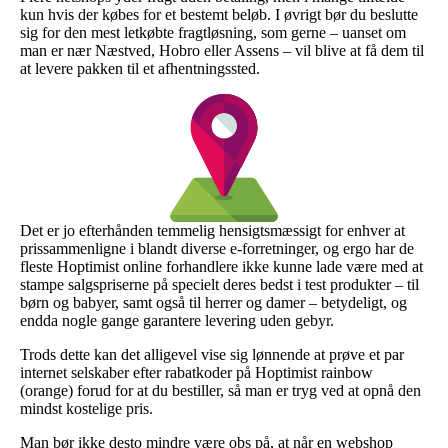
kun hvis der købes for et bestemt beløb. I øvrigt bør du beslutte
sig for den mest letkøbte fragtløsning, som gerne – uanset om
man er nær Næstved, Hobro eller Assens – vil blive at få dem til
at levere pakken til et afhentningssted.
Det er jo efterhånden temmelig hensigtsmæssigt for enhver at
prissammenligne i blandt diverse e-forretninger, og ergo har de
fleste Hoptimist online forhandlere ikke kunne lade være med at
stampe salgspriserne på specielt deres bedst i test produkter – til
børn og babyer, samt også til herrer og damer – betydeligt, og
endda nogle gange garantere levering uden gebyr.
Trods dette kan det alligevel vise sig lønnende at prøve et par
internet selskaber efter rabatkoder på Hoptimist rainbow
(orange) forud for at du bestiller, så man er tryg ved at opnå den
mindst kostelige pris.
Man bør ikke desto mindre være obs på, at når en webshop