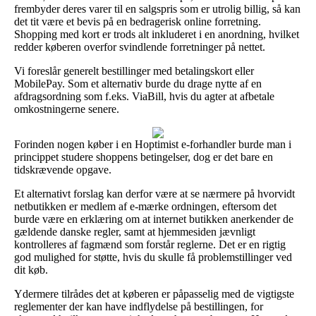
frembyder deres varer til en salgspris som er utrolig billig, så kan
det tit være et bevis på en bedragerisk online forretning.
Shopping med kort er trods alt inkluderet i en anordning, hvilket
redder køberen overfor svindlende forretninger på nettet.
Vi foreslår generelt bestillinger med betalingskort eller
MobilePay. Som et alternativ burde du drage nytte af en
afdragsordning som f.eks. ViaBill, hvis du agter at afbetale
omkostningerne senere.
Forinden nogen køber i en Hoptimist e-forhandler burde man i
princippet studere shoppens betingelser, dog er det bare en
tidskrævende opgave.
Et alternativt forslag kan derfor være at se nærmere på hvorvidt
netbutikken er medlem af e-mærke ordningen, eftersom det
burde være en erklæring om at internet butikken anerkender de
gældende danske regler, samt at hjemmesiden jævnligt
kontrolleres af fagmænd som forstår reglerne. Det er en rigtig
god mulighed for støtte, hvis du skulle få problemstillinger ved
dit køb.
Ydermere tilrådes det at køberen er påpasselig med de vigtigste
reglementer der kan have indflydelse på bestillingen, for