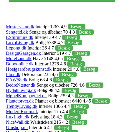
Mostersskur.dk
Interiør 1263 4,9
Besøg
Sengetid.dk
Senge og tilbehør 70 4,8
Besøg
ESfurniture.dk
Interiør 39 4,7
Besøg
LuxoLiving.dk
Bolig 5338 4,7
Besøg
Lepong.dk
Interiør 36 4,7
Besøg
DesignGaragen.dk
Interiør 519 4,7
Besøg
MoreLand.dk
Have 5148 4,65
Besøg
Boboonline.dk
Interiør 1276 4,6
Besøg
Hoejgaardbrugskunst.dk
Interiør 20 4,6
Besøg
Illux.dk
Dekoration 235 4,6
Besøg
RAW58.dk
Bolig 68 4,6
Besøg
BedreNætter.dk
Senge og tilbehør 726 4,6
Besøg
Bydahlliving.dk
Bolig 98 4,5
Besøg
MøbelKompagniet.dk
Bolig 239 4,5
Besøg
Plantetorvet.dk
Planter og blomster 6440 4,45
Besøg
TrendyLiving.dk
Interiør 1306 4,4
Besøg
ModernRoom.dk
Interiør 175 4,4
Besøg
LuxLight.dk
Belysning 18 4,3
Besøg
NiceWall.dk
Wallstickers 215 4,2
Besøg
Unishop.nu
Interiør 6 4,1
Besøg