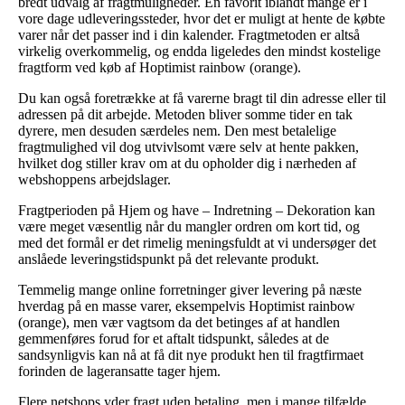
bredt udvalg af fragtmuligheder. En favorit iblandt mange er i
vore dage udleveringssteder, hvor det er muligt at hente de købte
varer når det passer ind i din kalender. Fragtmetoden er altså
virkelig overkommelig, og endda ligeledes den mindst kostelige
fragtform ved køb af Hoptimist rainbow (orange).
Du kan også foretrække at få varerne bragt til din adresse eller til
adressen på dit arbejde. Metoden bliver somme tider en tak
dyrere, men desuden særdeles nem. Den mest betalelige
fragtmulighed vil dog utvivlsomt være selv at hente pakken,
hvilket dog stiller krav om at du opholder dig i nærheden af
webshoppens arbejdslager.
Fragtperioden på Hjem og have – Indretning – Dekoration kan
være meget væsentlig når du mangler ordren om kort tid, og
med det formål er det rimelig meningsfuldt at vi undersøger det
anslåede leveringstidspunkt på det relevante produkt.
Temmelig mange online forretninger giver levering på næste
hverdag på en masse varer, eksempelvis Hoptimist rainbow
(orange), men vær vagtsom da det betinges af at handlen
gemmenføres forud for et aftalt tidspunkt, således at de
sandsynligvis kan nå at få dit nye produkt hen til fragtfirmaet
forinden de lageransatte tager hjem.
Flere netshops yder fragt uden betaling, men i mange tilfælde