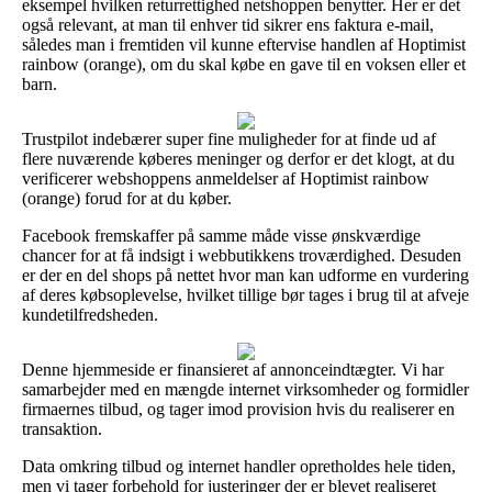
eksempel hvilken returrettighed netshoppen benytter. Her er det
også relevant, at man til enhver tid sikrer ens faktura e-mail,
således man i fremtiden vil kunne eftervise handlen af Hoptimist
rainbow (orange), om du skal købe en gave til en voksen eller et
barn.
Trustpilot indebærer super fine muligheder for at finde ud af
flere nuværende køberes meninger og derfor er det klogt, at du
verificerer webshoppens anmeldelser af Hoptimist rainbow
(orange) forud for at du køber.
Facebook fremskaffer på samme måde visse ønskværdige
chancer for at få indsigt i webbutikkens troværdighed. Desuden
er der en del shops på nettet hvor man kan udforme en vurdering
af deres købsoplevelse, hvilket tillige bør tages i brug til at afveje
kundetilfredsheden.
Denne hjemmeside er finansieret af annonceindtægter. Vi har
samarbejder med en mængde internet virksomheder og formidler
firmaernes tilbud, og tager imod provision hvis du realiserer en
transaktion.
Data omkring tilbud og internet handler opretholdes hele tiden,
men vi tager forbehold for justeringer der er blevet realiseret