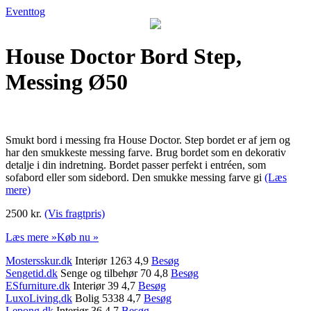
Eventtog
House Doctor Bord Step,
Messing Ø50
Smukt bord i messing fra House Doctor. Step bordet er af jern og
har den smukkeste messing farve. Brug bordet som en dekorativ
detalje i din indretning. Bordet passer perfekt i entréen, som
sofabord eller som sidebord. Den smukke messing farve gi
(Læs
mere)
2500 kr.
(Vis fragtpris)
Læs mere »
Køb nu »
Mostersskur.dk
Interiør 1263 4,9
Besøg
Sengetid.dk
Senge og tilbehør 70 4,8
Besøg
ESfurniture.dk
Interiør 39 4,7
Besøg
LuxoLiving.dk
Bolig 5338 4,7
Besøg
Lepong.dk
Interiør 36 4,7
Besøg