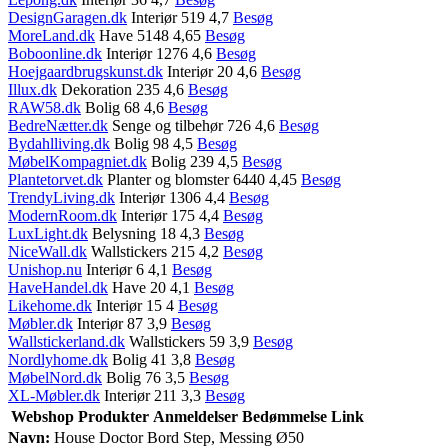
DesignGaragen.dk
Interiør 519 4,7
Besøg
MoreLand.dk
Have 5148 4,65
Besøg
Boboonline.dk
Interiør 1276 4,6
Besøg
Hoejgaardbrugskunst.dk
Interiør 20 4,6
Besøg
Illux.dk
Dekoration 235 4,6
Besøg
RAW58.dk
Bolig 68 4,6
Besøg
BedreNætter.dk
Senge og tilbehør 726 4,6
Besøg
Bydahlliving.dk
Bolig 98 4,5
Besøg
MøbelKompagniet.dk
Bolig 239 4,5
Besøg
Plantetorvet.dk
Planter og blomster 6440 4,45
Besøg
TrendyLiving.dk
Interiør 1306 4,4
Besøg
ModernRoom.dk
Interiør 175 4,4
Besøg
LuxLight.dk
Belysning 18 4,3
Besøg
NiceWall.dk
Wallstickers 215 4,2
Besøg
Unishop.nu
Interiør 6 4,1
Besøg
HaveHandel.dk
Have 20 4,1
Besøg
Likehome.dk
Interiør 15 4
Besøg
Møbler.dk
Interiør 87 3,9
Besøg
Wallstickerland.dk
Wallstickers 59 3,9
Besøg
Nordlyhome.dk
Bolig 41 3,8
Besøg
MøbelNord.dk
Bolig 76 3,5
Besøg
XL-Møbler.dk
Interiør 211 3,3
Besøg
Webshop
Produkter
Anmeldelser
Bedømmelse
Link
Navn:
House Doctor Bord Step, Messing Ø50