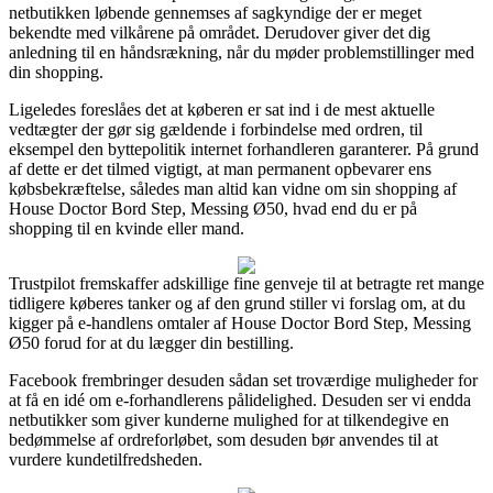
netbutikken løbende gennemses af sagkyndige der er meget
bekendte med vilkårene på området. Derudover giver det dig
anledning til en håndsrækning, når du møder problemstillinger med
din shopping.
Ligeledes foreslåes det at køberen er sat ind i de mest aktuelle
vedtægter der gør sig gældende i forbindelse med ordren, til
eksempel den byttepolitik internet forhandleren garanterer. På grund
af dette er det tilmed vigtigt, at man permanent opbevarer ens
købsbekræftelse, således man altid kan vidne om sin shopping af
House Doctor Bord Step, Messing Ø50, hvad end du er på
shopping til en kvinde eller mand.
Trustpilot fremskaffer adskillige fine genveje til at betragte ret mange
tidligere køberes tanker og af den grund stiller vi forslag om, at du
kigger på e-handlens omtaler af House Doctor Bord Step, Messing
Ø50 forud for at du lægger din bestilling.
Facebook frembringer desuden sådan set troværdige muligheder for
at få en idé om e-forhandlerens pålidelighed. Desuden ser vi endda
netbutikker som giver kunderne mulighed for at tilkendegive en
bedømmelse af ordreforløbet, som desuden bør anvendes til at
vurdere kundetilfredsheden.