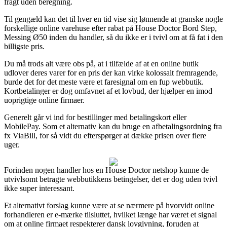
fragt uden beregning.
Til gengæld kan det til hver en tid vise sig lønnende at granske nogle
forskellige online varehuse efter rabat på House Doctor Bord Step,
Messing Ø50 inden du handler, så du ikke er i tvivl om at få fat i den
billigste pris.
Du må trods alt være obs på, at i tilfælde af at en online butik
udlover deres varer for en pris der kan virke kolossalt fremragende,
burde det for det meste være et faresignal om en fup webbutik.
Kortbetalinger er dog omfavnet af et lovbud, der hjælper en imod
uoprigtige online firmaer.
Generelt går vi ind for bestillinger med betalingskort eller
MobilePay. Som et alternativ kan du bruge en afbetalingsordning fra
fx ViaBill, for så vidt du efterspørger at dække prisen over flere
uger.
Forinden nogen handler hos en House Doctor netshop kunne de
utvivlsomt betragte webbutikkens betingelser, det er dog uden tvivl
ikke super interessant.
Et alternativt forslag kunne være at se nærmere på hvorvidt online
forhandleren er e-mærke tilsluttet, hvilket længe har været et signal
om at online firmaet respekterer dansk lovgivning, foruden at