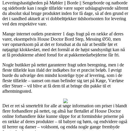
Leveringshastigheden på Møbler || Borde || Sengeborde og natborde
og sideborde kan i nogle tilfælde være super udslagsgivende såfremt
du absolut skal bruge produktet inden for få dage, så af den grund er
det i sandhed aktuelt at vi dobbelttjekker tidshorisonten for levering
ved den respektive vare.
Mange internet outlets præsterer 1 dags fragt på en række af deres
varer, eksempelvis House Doctor Bord Step, Messing Ø50, men
vær opmærksom på at det er forudsat at du når at bestille før et
nøjagtigt klokkeslæt, med det formål at de højst sandsynligt kan nå
at få produkterne afsted forud for at pakkemedarbejderne får fri.
Nogle butikker på nettet garanterer fragt uden beregning, men i de
fleste tilfælde kun ifald der indkøbes for et præcist beløb. I øvrigt
burde du udvælge den mindst kostelige type af levering, som i de
fleste tilfælde – uanset om man befinder sig tæt på Køge, Værløse
eller Struer – vil blive at få dem til at bringe din pakke til et
afhentningssted.
Det er ret så smertefrit for alle at søge information om priser i blandt
flere forhandlere på nettet, og altså har flertallet af House Doctor
online forhandlere ikke kunne slippe for at formindske priserne på
en række af deres produkter – til babyer og børn, og endvidere også
til herrer og damer – voldsomt, og endda nogle gange frembyde