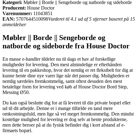
Kategori:
Møbler || Borde || Sengeborde og natborde og sideborde
Producent:
House Doctor
Varenummer:
11043851
EAN:
5707644510098
Vurderet til 4.1 ud af 5 stjerner baseret på 15
anmeldelser
Møbler || Borde || Sengeborde og
natborde og sideborde fra House Doctor
En masse e-handler tildeler nu til dags et hav af forskellige
muligheder for levering. Den mest almindelige er efterhånden
levering til en pakkeshop, hvor det nemlig er ret fleksibelt for dig at
kunne hente dine nye varer lige når det passer dig. Muligheden er
nemlig særdeles fremkommelig, samt oftest desuden den mest
betalelige form for levering ved køb af House Doctor Bord Step,
Messing Ø50.
Du kan også beslutte dig for at få leveret til din private bopæl eller
ud til dit arbejde. Denne er i mange tilfælde en tand mere
omkostningsfuld, men lige så vel meget fremkommelig. Den mindst
kostelige mulighed for levering er dog selv at hente produkterne,
men dette beroer på at du fysisk befinder dig i kort afstand af e-
firmaets bopæl.