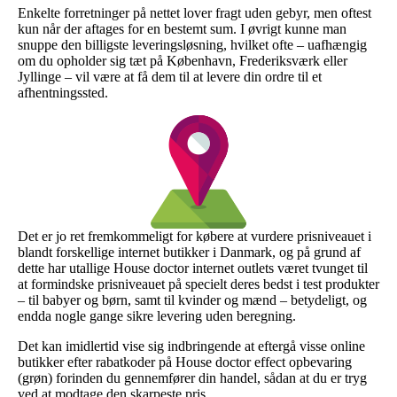
Enkelte forretninger på nettet lover fragt uden gebyr, men oftest
kun når der aftages for en bestemt sum. I øvrigt kunne man
snuppe den billigste leveringsløsning, hvilket ofte – uafhængig
om du opholder sig tæt på København, Frederiksværk eller
Jyllinge – vil være at få dem til at levere din ordre til et
afhentningssted.
Det er jo ret fremkommeligt for købere at vurdere prisniveauet i
blandt forskellige internet butikker i Danmark, og på grund af
dette har utallige House doctor internet outlets været tvunget til
at formindske prisniveauet på specielt deres bedst i test produkter
– til babyer og børn, samt til kvinder og mænd – betydeligt, og
endda nogle gange sikre levering uden beregning.
Det kan imidlertid vise sig indbringende at eftergå visse online
butikker efter rabatkoder på House doctor effect opbevaring
(grøn) forinden du gennemfører din handel, sådan at du er tryg
ved at modtage den skarpeste pris.