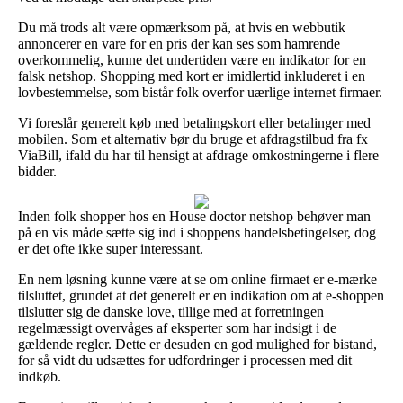
Du må trods alt være opmærksom på, at hvis en webbutik
annoncerer en vare for en pris der kan ses som hamrende
overkommelig, kunne det undertiden være en indikator for en
falsk netshop. Shopping med kort er imidlertid inkluderet i en
lovbestemmelse, som bistår folk overfor uærlige internet firmaer.
Vi foreslår generelt køb med betalingskort eller betalinger med
mobilen. Som et alternativ bør du bruge et afdragstilbud fra fx
ViaBill, ifald du har til hensigt at afdrage omkostningerne i flere
bidder.
Inden folk shopper hos en House doctor netshop behøver man
på en vis måde sætte sig ind i shoppens handelsbetingelser, dog
er det ofte ikke super interessant.
En nem løsning kunne være at se om online firmaet er e-mærke
tilsluttet, grundet at det generelt er en indikation om at e-shoppen
tilslutter sig de danske love, tillige med at forretningen
regelmæssigt overvåges af eksperter som har indsigt i de
gældende regler. Dette er desuden en god mulighed for bistand,
for så vidt du udsættes for udfordringer i processen med dit
indkøb.