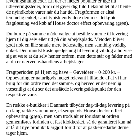
leveringsmuligheder. En der er meget populær er lige nu
udleveringssteder, fordi det giver dig fuld fleksibilitet til at hente
de nyindkøbte varer når du har tid. Fragtformen er altså
temmelig enkel, samt typisk endvidere den mest letkøbte
fragtløsning ved køb af House doctor effect opbevaring (grøn).
Du burde på samme måde vælge at bestille varerne til levering
hjem til dig selv eller ud på din arbejdsplads. Metoden bliver
godt nok en lille smule mere bekostelig, men samtidig vældig
enkel. Den mindst kostelige løsning til levering vil dog altid vise
sig at være at du selv henter ordren, men dette står og falder med
at du er nærved e-handlens arbejdslager.
Fragtperioden på Hjem og have – Gaveideer – 0-200 kr. –
Opbevaring er naturligvis meget relevant i tilfælde af at vi har
brug for din ordre med det samme, og herved er det nemlig
væsentligt at du ser det anslåede leveringstidspunkt for den
respektive vare.
En række e-butikker i Danmark tilbyder dag-til-dag levering på
en lang række varenumre, eksempelvis House doctor effect
opbevaring (grøn), men som trods alt er forudsat at ordren
gennemføres forinden et fast klokkeslæt, så de garanteret kan nå
at få dit nye produkt klargjort forud for at pakkemedarbejderne
tager hjem.