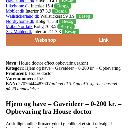
HaveHandel.dk
Have 20 4,1
Besøg
Likehome.dk
Interiør 15 4
Besøg
Møbler.dk
Interiør 87 3,9
Besøg
Wallstickerland.dk
Wallstickers 59 3,9
Besøg
Nordlyhome.dk
Bolig 41 3,8
Besøg
MøbelNord.dk
Bolig 76 3,5
Besøg
XL-Møbler.dk
Interiør 211 3,3
Besøg
Webshop
Link
Navn:
House doctor effect opbevaring (grøn)
Kategori:
Hjem og have – Gaveideer – 0-200 kr. – Opbevaring
Producent:
House doctor
Varenummer:
21532
EAN:
5707644448360
Vurderet til 3.7 ud af 5 stjerner baseret
på 20 anmeldelser
Hjem og have – Gaveideer – 0-200 kr. –
Opbevaring fra House doctor
Adskillige online firmaer yder i øjeblikket et stort udvalg af