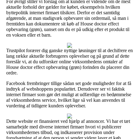
For øvrigt stiller vi forslag om at kunden er vidende om de mest
aktuelle forhold der gælder for købet, eksempelvis hvilken
byttepolitik internet firmaet tilsikrer. Derfor er det samtidig
afgørende, at man stadigvæk opbevarer sin ordremail, så man i
fremtiden kan dokumentere sit køb af House doctor effect
opbevaring (grøn), uanset om du er på udkig efter et produkt til
en voksen eller et barn.
Trustpilot forærer dig ganske nyttige løsninger til at dechifrere en
lang række aktuelle forbrugeres oplevelser og på grund af dette
foreslår vi, at du udforsker online virksomhedens omtaler af
House doctor effect opbevaring (grøn) forinden du placerer din
ordre.
Facebook frembringer tillige sådan set gode muligheder for at få
indtryk af webshoppens popularitet. Derudover ser vi faktisk
internet firmaer som gør det muligt at udfærdige en bedømmelse
af virksomhedens service, hvilket lige så vel kan anvendes til
vurdering af tidligere kunders oplevelser.
Dette website er finansieret ved hjælp af annoncer. Vi har et tæt
samarbejde med diverse internet firmaer hvori vi publicerer
virksomhedernes tilbud, og indkasserer provision under
forudsætning af at den person vi sender videre laver et køb.