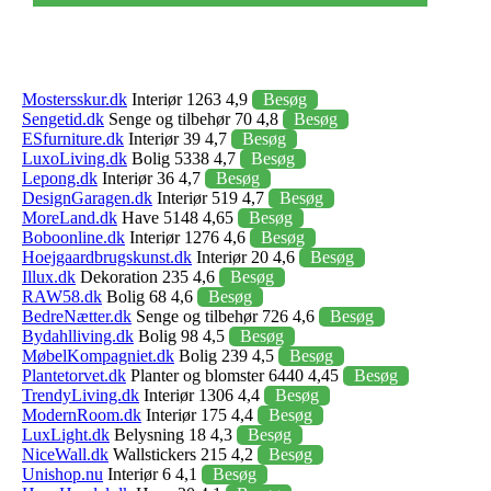
Mostersskur.dk
Interiør 1263 4,9
Besøg
Sengetid.dk
Senge og tilbehør 70 4,8
Besøg
ESfurniture.dk
Interiør 39 4,7
Besøg
LuxoLiving.dk
Bolig 5338 4,7
Besøg
Lepong.dk
Interiør 36 4,7
Besøg
DesignGaragen.dk
Interiør 519 4,7
Besøg
MoreLand.dk
Have 5148 4,65
Besøg
Boboonline.dk
Interiør 1276 4,6
Besøg
Hoejgaardbrugskunst.dk
Interiør 20 4,6
Besøg
Illux.dk
Dekoration 235 4,6
Besøg
RAW58.dk
Bolig 68 4,6
Besøg
BedreNætter.dk
Senge og tilbehør 726 4,6
Besøg
Bydahlliving.dk
Bolig 98 4,5
Besøg
MøbelKompagniet.dk
Bolig 239 4,5
Besøg
Plantetorvet.dk
Planter og blomster 6440 4,45
Besøg
TrendyLiving.dk
Interiør 1306 4,4
Besøg
ModernRoom.dk
Interiør 175 4,4
Besøg
LuxLight.dk
Belysning 18 4,3
Besøg
NiceWall.dk
Wallstickers 215 4,2
Besøg
Unishop.nu
Interiør 6 4,1
Besøg