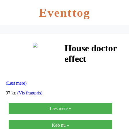
Eventtog
House doctor
effect
opbevaring
(grøn)
(Læs mere)
97 kr.
(Vis fragtpris)
Læs mere »
Køb nu »