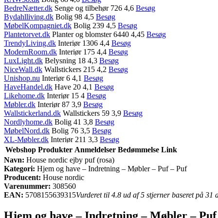
BedreNætter.dk
Senge og tilbehør 726 4,6
Besøg
Bydahlliving.dk
Bolig 98 4,5
Besøg
MøbelKompagniet.dk
Bolig 239 4,5
Besøg
Plantetorvet.dk
Planter og blomster 6440 4,45
Besøg
TrendyLiving.dk
Interiør 1306 4,4
Besøg
ModernRoom.dk
Interiør 175 4,4
Besøg
LuxLight.dk
Belysning 18 4,3
Besøg
NiceWall.dk
Wallstickers 215 4,2
Besøg
Unishop.nu
Interiør 6 4,1
Besøg
HaveHandel.dk
Have 20 4,1
Besøg
Likehome.dk
Interiør 15 4
Besøg
Møbler.dk
Interiør 87 3,9
Besøg
Wallstickerland.dk
Wallstickers 59 3,9
Besøg
Nordlyhome.dk
Bolig 41 3,8
Besøg
MøbelNord.dk
Bolig 76 3,5
Besøg
XL-Møbler.dk
Interiør 211 3,3
Besøg
Webshop
Produkter
Anmeldelser
Bedømmelse
Link
Navn:
House nordic ejby puf (rosa)
Kategori:
Hjem og have – Indretning – Møbler – Puf – Puf
Producent:
House nordic
Varenummer:
308560
EAN:
5708155639315
Vurderet til 4.8 ud af 5 stjerner baseret på 31
Hjem og have – Indretning – Møbler – Puf