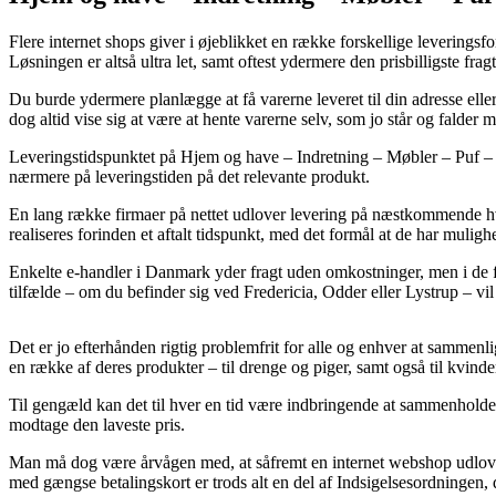
Flere internet shops giver i øjeblikket en række forskellige leverings
Løsningen er altså ultra let, samt oftest ydermere den prisbilligste fra
Du burde ydermere planlægge at få varerne leveret til din adresse ell
dog altid vise sig at være at hente varerne selv, som jo står og falde
Leveringstidspunktet på Hjem og have – Indretning – Møbler – Puf – P
nærmere på leveringstiden på det relevante produkt.
En lang række firmaer på nettet udlover levering på næstkommende hv
realiseres forinden et aftalt tidspunkt, med det formål at de har mulighe
Enkelte e-handler i Danmark yder fragt uden omkostninger, men i de f
tilfælde – om du befinder sig ved Fredericia, Odder eller Lystrup – vil b
Det er jo efterhånden rigtig problemfrit for alle og enhver at sammenl
en række af deres produkter – til drenge og piger, samt også til kvind
Til gengæld kan det til hver en tid være indbringende at sammenholde d
modtage den laveste pris.
Man må dog være årvågen med, at såfremt en internet webshop udlover
med gængse betalingskort er trods alt en del af Indsigelsesordningen