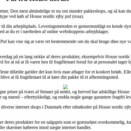
former. Den mest almindelige er nu om stunder pakkeshops, og så kan du b
gttype ved køb af House nordic ejby puf (rosa).
er til din arbejdsplads. Leveringsmetoden er gennemsnitligt en kende dyr
r med at du er i nærheden af online webshoppens arbejdslager.
uf kan vise sig at være ret bestemmende om du skal bruge dine nye var
erdag på en lang række af deres produkter, eksempelvis House nordic ej
d for at nå at få varen hen til fragtfirmaet forud for at personalet tager 
leste tilfælde gælder det kun hvis man aftager for et konkret beløb. E
live at få fragtfirmaet til at køre din pakke til et afhentningssted.
igne priser på tværs af firmaer på nettet, og herved har adskillige Hous
er og mænd – eftertrykkeligt, og endda nogle gange garantere fragtfri le
iverse internet shops i Danmark efter rabatkoder på House nordic ejby pu
 deres produkter for en salgspris som er grænseløst overkommelig, kunn
, der skærmer køberen imod uægte internet handler.