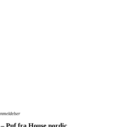
 anmeldelser
 – Puf fra House nordic