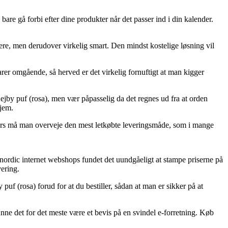
are gå forbi efter dine produkter når det passer ind i din kalender.
ere, men derudover virkelig smart. Den mindst kostelige løsning vil
er omgående, så herved er det virkelig fornuftigt at man kigger
by puf (rosa), men vær påpasselig da det regnes ud fra at orden
hjem.
llers må man overveje den mest letkøbte leveringsmåde, som i mange
e nordic internet webshops fundet det uundgåeligt at stampe priserne på
vering.
f (rosa) forud for at du bestiller, sådan at man er sikker på at
e det for det meste være et bevis på en svindel e-forretning. Køb