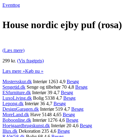
Eventtog
House nordic ejby puf (rosa)
(Læs mere)
299 kr.
(Vis fragtpris)
Læs mere »
Køb nu »
Mostersskur.dk
Interiør 1263 4,9
Besøg
Sengetid.dk
Senge og tilbehør 70 4,8
Besøg
ESfurniture.dk
Interiør 39 4,7
Besøg
LuxoLiving.dk
Bolig 5338 4,7
Besøg
Lepong.dk
Interiør 36 4,7
Besøg
DesignGaragen.dk
Interiør 519 4,7
Besøg
MoreLand.dk
Have 5148 4,65
Besøg
Boboonline.dk
Interiør 1276 4,6
Besøg
Hoejgaardbrugskunst.dk
Interiør 20 4,6
Besøg
Illux.dk
Dekoration 235 4,6
Besøg
RAW58.dk
Bolig 68 4,6
Besøg