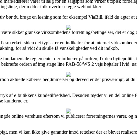
 markedsfører varer til salg for en salgspris som virker utopisk fordel
ingslinje, der redder folk overfor uægte webbutikker.
tiv bør du bruge en løsning som for eksempel ViaBill, ifald du agter at 
være sikker granske virksomhedens forretningsbetingelser, det er dog 
ærket, siden det typisk er en indikator for at internet virksomheden til
bakning, for så vidt du skulle få vanskeligheder ved dit indkøb.
fundamentale reglementer der influerer på ordren, fx den byttepolitik i
ekræfte ordren af img stage line PAB-58/WS 2 vejs højtaler Hvid, uanse
or portion aktuelle køberes bedømmelser og derved er det prisværdigt, a
dtryk af e-butikkens kundetilfredshed. Desuden møder vi en del online 
dse kunderne er.
de online varehuse eftersom vi publicerer forretningernes varer, og 
t, men vi kan ikke give garantier imod rettelser der er blevet realisere