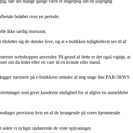
agtig, bør det mange gange være et fingerpeg om en uoprigtig
afbetale beløbet over en periode.
ofte ikke særlig morsomt.
slutter sig de danske love, og at e-butikken lejlighedsvis ses til af
nternet webshoppen anvender. På grund af dette er det også vigtigt, at
t om du leder efter en vare til en kvinde eller mand.
t du kigger nærmere på e-butikkens omtaler af img stage line PAB-58/WS
forretninger som giver kunderne mulighed for at afgive en anmeldelse
modtager provision hvis en af de besøgende på vores hjemmeside
t siden vi nyligst opdaterede de viste oplysninger.