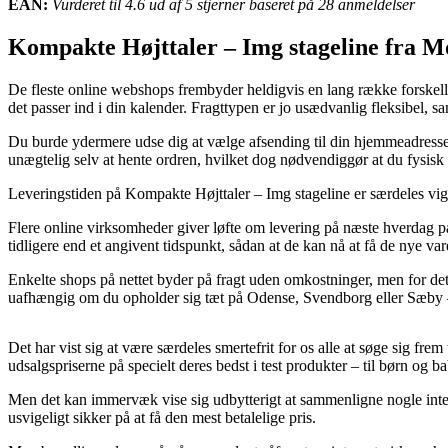
EAN:
Vurderet til 4.6 ud af 5 stjerner baseret på 28 anmeldelser
Kompakte Højttaler – Img stageline fra 
De fleste online webshops frembyder heldigvis en lang række forskellige 
det passer ind i din kalender. Fragttypen er jo usædvanlig fleksibel
Du burde ydermere udse dig at vælge afsending til din hjemmeadresse 
unægtelig selv at hente ordren, hvilket dog nødvendiggør at du fysisk 
Leveringstiden på Kompakte Højttaler – Img stageline er særdeles vigti
Flere online virksomheder giver løfte om levering på næste hverdag p
tidligere end et angivent tidspunkt, sådan at de kan nå at få de nye var
Enkelte shops på nettet byder på fragt uden omkostninger, men for det m
uafhængig om du opholder sig tæt på Odense, Svendborg eller Sæby – vi
Det har vist sig at være særdeles smertefrit for os alle at søge sig frem
udsalgspriserne på specielt deres bedst i test produkter – til børn og 
Men det kan immervæk vise sig udbytterigt at sammenligne nogle inter
usvigeligt sikker på at få den mest betalelige pris.