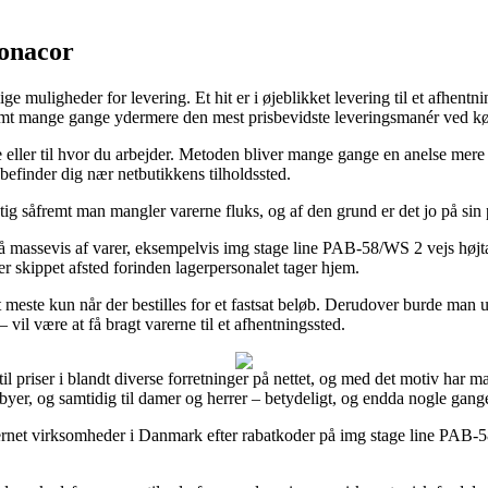
Monacor
muligheder for levering. Et hit er i øjeblikket levering til et afhentnin
, samt mange gange ydermere den mest prisbevidste leveringsmanér ved k
eller til hvor du arbejder. Metoden bliver mange gange en anelse mere p
befinder dig nær netbutikkens tilholdssted.
g såfremt man mangler varerne fluks, og af den grund er det jo på sin p
å massevis af varer, eksempelvis img stage line PAB-58/WS 2 vejs højta
er skippet afsted forinden lagerpersonalet tager hjem.
este kun når der bestilles for et fastsat beløb. Derudover burde man uds
l være at få bragt varerne til et afhentningssted.
 til priser i blandt diverse forretninger på nettet, og med det motiv har 
babyer, og samtidig til damer og herrer – betydeligt, og endda nogle gang
net virksomheder i Danmark efter rabatkoder på img stage line PAB-58/WS