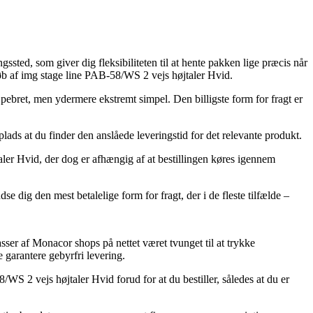
gssted, som giver dig fleksibiliteten til at hente pakken lige præcis når
øb af img stage line PAB-58/WS 2 vejs højtaler Hvid.
ebret, men ydermere ekstremt simpel. Den billigste form for fragt er
lads at du finder den anslåede leveringstid for det relevante produkt.
ler Hvid, der dog er afhængig af at bestillingen køres igennem
e dig den mest betalelige form for fragt, der i de fleste tilfælde –
masser af Monacor shops på nettet været tvunget til at trykke
e garantere gebyrfri levering.
 2 vejs højtaler Hvid forud for at du bestiller, således at du er