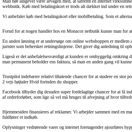
Man bør alligevel være årvågen med, at såfremt en internet virksomhed
webbutik. Køb med betalingskort er trods alt dækket ind under en retn
Vi anbefaler køb med betalingskort eller mobilbetaling. Som et alterna
Forud for at nogen handler hos en Monacor netbutik kunne man for at 
En anden løsning er at undersøge om online webshoppen er medlem af e-m
jurister som behersker retningslinjerne. Det giver dig anledning til op
Ligeså er det anbefalelsesværdigt at kunden er omhyggelig omkring de 
man permanent beholder ens faktura, så man en anden gang vil kunne b
Trustpilot indebærer relativt tiltalende chancer for at studere en st
2 vejs højtaler Hvid forinden du shopper.
Facebook tilbyder dig desuden super fordelagtige chancer for at få in
af ordreforløbet, som lige så vel må bruges til afvejning af hvor tilfre
Hjemmesiden finansieres af reklamer. Vi arbejder sammen med en mæng
fuldfører et indkøb.
Oplysninger vedrørende varer og internet foretagender ajourføres hyppig