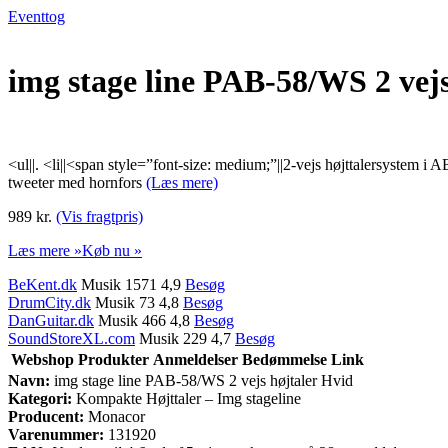
Eventtog
img stage line PAB-58/WS 2 vejs
<ul||. <li||<span style=”font-size: medium;”||2-vejs højttalersystem i
tweeter med hornfors
(Læs mere)
989 kr.
(Vis fragtpris)
Læs mere »
Køb nu »
BeKent.dk
Musik 1571 4,9
Besøg
DrumCity.dk
Musik 73 4,8
Besøg
DanGuitar.dk
Musik 466 4,8
Besøg
SoundStoreXL.com
Musik 229 4,7
Besøg
Webshop
Produkter
Anmeldelser
Bedømmelse
Link
Navn:
img stage line PAB-58/WS 2 vejs højtaler Hvid
Kategori:
Kompakte Højttaler – Img stageline
Producent:
Monacor
Varenummer:
131920