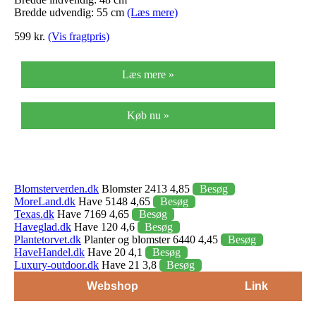
Bredde udvendig: 55 cm
(Læs mere)
599 kr.
(Vis fragtpris)
Læs mere »
Køb nu »
Blomsterverden.dk
Blomster 2413 4,85
Besøg
MoreLand.dk
Have 5148 4,65
Besøg
Texas.dk
Have 7169 4,65
Besøg
Haveglad.dk
Have 120 4,6
Besøg
Plantetorvet.dk
Planter og blomster 6440 4,45
Besøg
HaveHandel.dk
Have 20 4,1
Besøg
Luxury-outdoor.dk
Have 21 3,8
Besøg
Webshop
Link