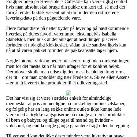
Fragtperioden på Havestole > Caféstole kan være rigtig central
hvis man absolut skal bruge din pakke om kort tid, så med det
formål er det faktisk væsentligt at du finder den estimerede
leveringsdato på den pågældende vare.
Flere forhandlere på nettet byder på levering på næstkommende
hverdag på deres favorit varenumre, eksempelvis Isabella
Stabelstol, men husk at det antager at bestillingen placeres
forinden et nøjagtigt klokkeslæt, sådan at de sandsynligvis kan
nå at få varen pakket forinden de pakkeansatte tager hjem.
Nogle internet virksomheder præsterer fragt uden omkostninger,
men for det meste kun når man aftager for et konkret beløb.
Derudover skulle man udse dig den mest betalelige fragtform,
der tit – om man opholder sig nær Fredericia, Skive eller Assens
– er at få leveret dine produkter til et udleveringssted.
Det har vist sig at være særdeles enkelt for almindelige
mennesker at prissammenligne på forskellige online selskaber,
og følgelig har en lang række online outlets ikke kunne lade
være med at trykke salgspriserne på mange af deres produkter –
til børn og babyer, og tillige også til mænd og kvinder –
voldsomt, og endda nogle gange garantere fragt uden beregning.
Til gengæld kan det ikke desto mindre være lukrativt at prøve