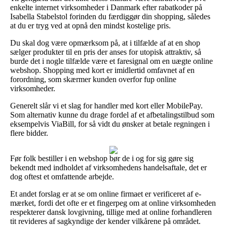
enkelte internet virksomheder i Danmark efter rabatkoder på
Isabella Stabelstol forinden du færdiggør din shopping, således
at du er tryg ved at opnå den mindst kostelige pris.
Du skal dog være opmærksom på, at i tilfælde af at en shop
sælger produkter til en pris der anses for utopisk attraktiv, så
burde det i nogle tilfælde være et faresignal om en uægte online
webshop. Shopping med kort er imidlertid omfavnet af en
forordning, som skærmer kunden overfor fup online
virksomheder.
Generelt slår vi et slag for handler med kort eller MobilePay.
Som alternativ kunne du drage fordel af et afbetalingstilbud som
eksempelvis ViaBill, for så vidt du ønsker at betale regningen i
flere bidder.
Før folk bestiller i en webshop bør de i og for sig gøre sig
bekendt med indholdet af virksomhedens handelsaftale, det er
dog oftest et omfattende arbejde.
Et andet forslag er at se om online firmaet er verificeret af e-
mærket, fordi det ofte er et fingerpeg om at online virksomheden
respekterer dansk lovgivning, tillige med at online forhandleren
tit revideres af sagkyndige der kender vilkårene på området.