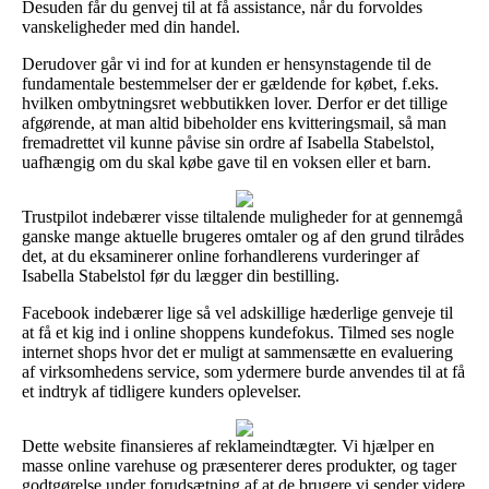
Desuden får du genvej til at få assistance, når du forvoldes
vanskeligheder med din handel.
Derudover går vi ind for at kunden er hensynstagende til de
fundamentale bestemmelser der er gældende for købet, f.eks.
hvilken ombytningsret webbutikken lover. Derfor er det tillige
afgørende, at man altid bibeholder ens kvitteringsmail, så man
fremadrettet vil kunne påvise sin ordre af Isabella Stabelstol,
uafhængig om du skal købe gave til en voksen eller et barn.
Trustpilot indebærer visse tiltalende muligheder for at gennemgå
ganske mange aktuelle brugeres omtaler og af den grund tilrådes
det, at du eksaminerer online forhandlerens vurderinger af
Isabella Stabelstol før du lægger din bestilling.
Facebook indebærer lige så vel adskillige hæderlige genveje til
at få et kig ind i online shoppens kundefokus. Tilmed ses nogle
internet shops hvor det er muligt at sammensætte en evaluering
af virksomhedens service, som ydermere burde anvendes til at få
et indtryk af tidligere kunders oplevelser.
Dette website finansieres af reklameindtægter. Vi hjælper en
masse online varehuse og præsenterer deres produkter, og tager
godtgørelse under forudsætning af at de brugere vi sender videre