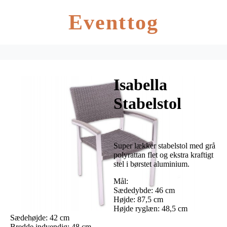
Eventtog
Isabella
Stabelstol
Super lækker stabelstol med grå
polyrattan flet og ekstra kraftigt
stel i børstet aluminium.
Mål:
Sædedybde: 46 cm
Højde: 87,5 cm
Højde ryglæn: 48,5 cm
Sædehøjde: 42 cm
Bredde indvendig: 48 cm