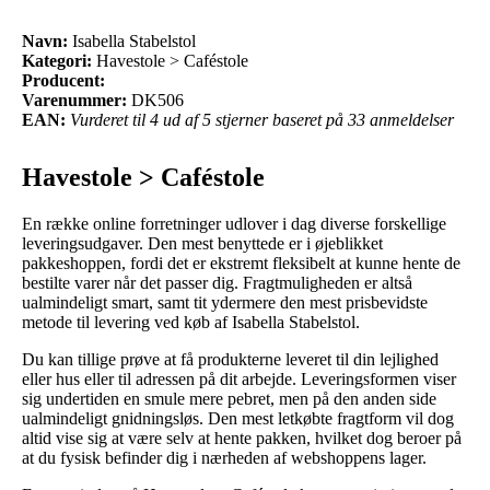
Navn:
Isabella Stabelstol
Kategori:
Havestole > Caféstole
Producent:
Varenummer:
DK506
EAN:
Vurderet til 4 ud af 5 stjerner baseret på 33 anmeldelser
Havestole > Caféstole
En række online forretninger udlover i dag diverse forskellige
leveringsudgaver. Den mest benyttede er i øjeblikket
pakkeshoppen, fordi det er ekstremt fleksibelt at kunne hente de
bestilte varer når det passer dig. Fragtmuligheden er altså
ualmindeligt smart, samt tit ydermere den mest prisbevidste
metode til levering ved køb af Isabella Stabelstol.
Du kan tillige prøve at få produkterne leveret til din lejlighed
eller hus eller til adressen på dit arbejde. Leveringsformen viser
sig undertiden en smule mere pebret, men på den anden side
ualmindeligt gnidningsløs. Den mest letkøbte fragtform vil dog
altid vise sig at være selv at hente pakken, hvilket dog beroer på
at du fysisk befinder dig i nærheden af webshoppens lager.