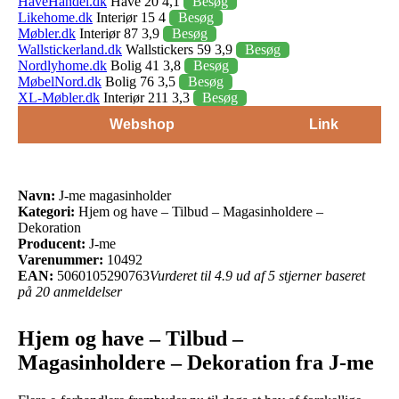
HaveHandel.dk
Have 20 4,1
Besøg
Likehome.dk
Interiør 15 4
Besøg
Møbler.dk
Interiør 87 3,9
Besøg
Wallstickerland.dk
Wallstickers 59 3,9
Besøg
Nordlyhome.dk
Bolig 41 3,8
Besøg
MøbelNord.dk
Bolig 76 3,5
Besøg
XL-Møbler.dk
Interiør 211 3,3
Besøg
Webshop
Link
Navn:
J-me magasinholder
Kategori:
Hjem og have – Tilbud – Magasinholdere –
Dekoration
Producent:
J-me
Varenummer:
10492
EAN:
5060105290763
Vurderet til 4.9 ud af 5 stjerner baseret
på 20 anmeldelser
Hjem og have – Tilbud –
Magasinholdere – Dekoration fra J-me