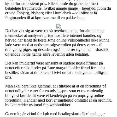
køber for en bestemt pris. Ellers burde du gribe den mest
betalelige fragtmetode, hvilket mange gange – ligegyldigt om du
er ved Esbjerg, Nyborg eller Humlebæk – vil blive at få
fragtmanden til at køre varerne til en pakkeshop.
Det har vist sig at være ret så overkommeligt for almindelige
mennesker at analysere priser hos flere internet handler, og
herved har langt de fleste J-me online virksomheder ikke kunne
lade være med at nedsætte salgsværdien på deres varer – til
drenge og piger, og desuden også til herrer og damer – drastisk,
og endda nogle gange sikre levering uden betaling.
Det kan imidlertid være lønsomt at studere nogle firmaer på
nettet efter rabatkoder på J-me magasinholder forud for at du
bestiller, sådan at du ikke er i tvivl om at modtage den billigste
pris.
Man skal bare ikke glemme, at i tilfælde af at en forretning på
nettet udbyder varer for en udsalgspris som er overordentlig
billig, så bør det tit være et kendetegn på en uoprigtig online
forretning. Handler med kort er imidlertid omfattet af en ordning,
hvilket redder os imod fup webbutikker.
Generelt går vi ind for køb med betalingskort eller betalinger