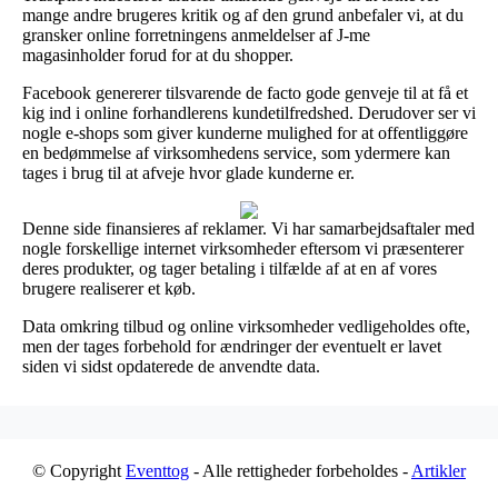
mange andre brugeres kritik og af den grund anbefaler vi, at du
gransker online forretningens anmeldelser af J-me
magasinholder forud for at du shopper.
Facebook genererer tilsvarende de facto gode genveje til at få et
kig ind i online forhandlerens kundetilfredshed. Derudover ser vi
nogle e-shops som giver kunderne mulighed for at offentliggøre
en bedømmelse af virksomhedens service, som ydermere kan
tages i brug til at afveje hvor glade kunderne er.
Denne side finansieres af reklamer. Vi har samarbejdsaftaler med
nogle forskellige internet virksomheder eftersom vi præsenterer
deres produkter, og tager betaling i tilfælde af at en af vores
brugere realiserer et køb.
Data omkring tilbud og online virksomheder vedligeholdes ofte,
men der tages forbehold for ændringer der eventuelt er lavet
siden vi sidst opdaterede de anvendte data.
© Copyright
Eventtog
- Alle rettigheder forbeholdes -
Artikler