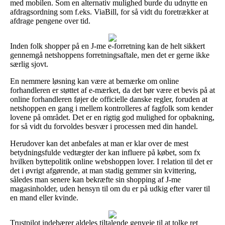
med mobilen. Som en alternativ mulighed burde du udnytte en
afdragsordning som f.eks. ViaBill, for så vidt du foretrækker at
afdrage pengene over tid.
Inden folk shopper på en J-me e-forretning kan de helt sikkert
gennemgå netshoppens forretningsaftale, men det er gerne ikke
særlig sjovt.
En nemmere løsning kan være at bemærke om online
forhandleren er støttet af e-mærket, da det bør være et bevis på at
online forhandleren føjer de officielle danske regler, foruden at
netshoppen en gang i mellem kontrolleres af fagfolk som kender
lovene på området. Det er en rigtig god mulighed for opbakning,
for så vidt du forvoldes besvær i processen med din handel.
Herudover kan det anbefales at man er klar over de mest
betydningsfulde vedtægter der kan influere på købet, som fx
hvilken byttepolitik online webshoppen lover. I relation til det er
det i øvrigt afgørende, at man stadig gemmer sin kvittering,
således man senere kan bekræfte sin shopping af J-me
magasinholder, uden hensyn til om du er på udkig efter varer til
en mand eller kvinde.
Trustpilot indebærer aldeles tiltalende genveje til at tolke ret