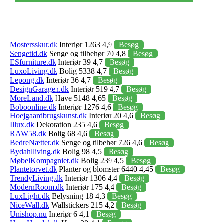
Mostersskur.dk
Interiør 1263 4,9
Besøg
Sengetid.dk
Senge og tilbehør 70 4,8
Besøg
ESfurniture.dk
Interiør 39 4,7
Besøg
LuxoLiving.dk
Bolig 5338 4,7
Besøg
Lepong.dk
Interiør 36 4,7
Besøg
DesignGaragen.dk
Interiør 519 4,7
Besøg
MoreLand.dk
Have 5148 4,65
Besøg
Boboonline.dk
Interiør 1276 4,6
Besøg
Hoejgaardbrugskunst.dk
Interiør 20 4,6
Besøg
Illux.dk
Dekoration 235 4,6
Besøg
RAW58.dk
Bolig 68 4,6
Besøg
BedreNætter.dk
Senge og tilbehør 726 4,6
Besøg
Bydahlliving.dk
Bolig 98 4,5
Besøg
MøbelKompagniet.dk
Bolig 239 4,5
Besøg
Plantetorvet.dk
Planter og blomster 6440 4,45
Besøg
TrendyLiving.dk
Interiør 1306 4,4
Besøg
ModernRoom.dk
Interiør 175 4,4
Besøg
LuxLight.dk
Belysning 18 4,3
Besøg
NiceWall.dk
Wallstickers 215 4,2
Besøg
Unishop.nu
Interiør 6 4,1
Besøg