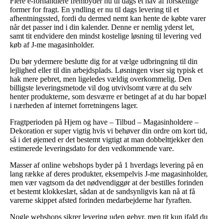
Flere e-forhandlere frembyder nu til dags et hav af forskellige
former for fragt. En yndling er nu til dags levering til et
afhentningssted, fordi du dermed nemt kan hente de købte varer
når det passer ind i din kalender. Denne er nemlig yderst let,
samt tit endvidere den mindst kostelige løsning til levering ved
køb af J-me magasinholder.
Du bør ydermere beslutte dig for at vælge udbringning til din
lejlighed eller til din arbejdsplads. Løsningen viser sig typisk et
hak mere pebret, men ligeledes vældig overkommelig. Den
billigste leveringsmetode vil dog utvivlsomt være at du selv
henter produkterne, som desværre er betinget af at du har bopæl
i nærheden af internet forretningens lager.
Fragtperioden på Hjem og have – Tilbud – Magasinholdere –
Dekoration er super vigtig hvis vi behøver din ordre om kort tid,
så i det øjemed er det bestemt vigtigt at man dobbelttjekker den
estimerede leveringsdato for den vedkommende vare.
Masser af online webshops byder på 1 hverdags levering på en
lang række af deres produkter, eksempelvis J-me magasinholder,
men vær vagtsom da det nødvendiggør at der bestilles forinden
et bestemt klokkeslæt, sådan at de sandsynligvis kan nå at få
varerne skippet afsted forinden medarbejderne har fyraften.
Nogle webshops sikrer levering uden gebyr, men tit kun ifald du