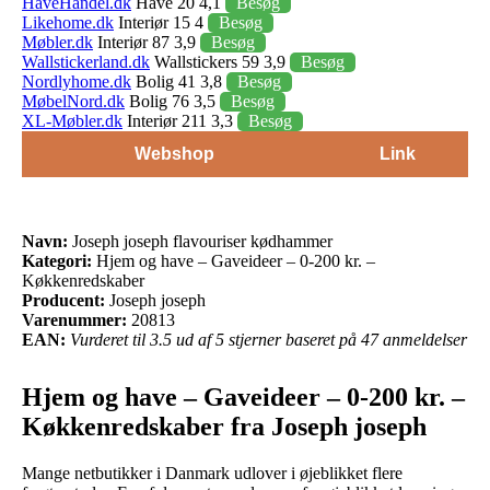
HaveHandel.dk
Have 20 4,1
Besøg
Likehome.dk
Interiør 15 4
Besøg
Møbler.dk
Interiør 87 3,9
Besøg
Wallstickerland.dk
Wallstickers 59 3,9
Besøg
Nordlyhome.dk
Bolig 41 3,8
Besøg
MøbelNord.dk
Bolig 76 3,5
Besøg
XL-Møbler.dk
Interiør 211 3,3
Besøg
Webshop
Link
Navn:
Joseph joseph flavouriser kødhammer
Kategori:
Hjem og have – Gaveideer – 0-200 kr. –
Køkkenredskaber
Producent:
Joseph joseph
Varenummer:
20813
EAN:
Vurderet til 3.5 ud af 5 stjerner baseret på 47 anmeldelser
Hjem og have – Gaveideer – 0-200 kr. –
Køkkenredskaber fra Joseph joseph
Mange netbutikker i Danmark udlover i øjeblikket flere