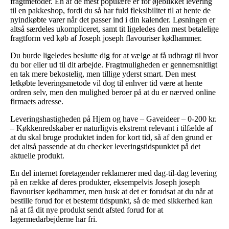
fragtmetoder. En af de mest populære er for øjeblikket levering
til en pakkeshop, fordi du så har fuld fleksibilitet til at hente de
nyindkøbte varer når det passer ind i din kalender. Løsningen er
altså særdeles ukompliceret, samt tit ligeledes den mest betalelige
fragtform ved køb af Joseph joseph flavouriser kødhammer.
Du burde ligeledes beslutte dig for at vælge at få udbragt til hvor
du bor eller ud til dit arbejde. Fragtmuligheden er gennemsnitligt
en tak mere bekostelig, men tillige yderst smart. Den mest
letkøbte leveringsmetode vil dog til enhver tid være at hente
ordren selv, men den mulighed beroer på at du er nærved online
firmaets adresse.
Leveringshastigheden på Hjem og have – Gaveideer – 0-200 kr.
– Køkkenredskaber er naturligvis ekstremt relevant i tilfælde af
at du skal bruge produktet inden for kort tid, så af den grund er
det altså passende at du checker leveringstidspunktet på det
aktuelle produkt.
En del internet foretagender reklamerer med dag-til-dag levering
på en række af deres produkter, eksempelvis Joseph joseph
flavouriser kødhammer, men husk at det er forudsat at du når at
bestille forud for et bestemt tidspunkt, så de med sikkerhed kan
nå at få dit nye produkt sendt afsted forud for at
lagermedarbejderne har fri.