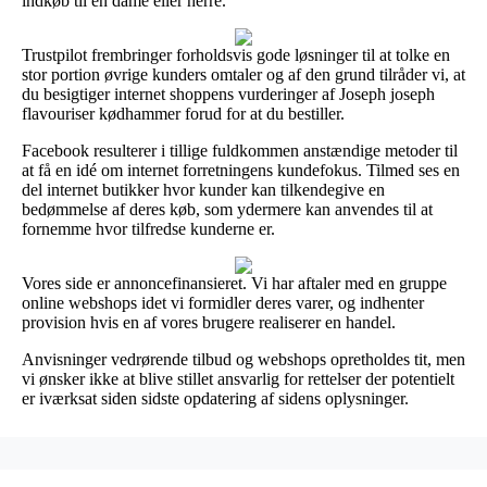
indkøb til en dame eller herre.
Trustpilot frembringer forholdsvis gode løsninger til at tolke en
stor portion øvrige kunders omtaler og af den grund tilråder vi, at
du besigtiger internet shoppens vurderinger af Joseph joseph
flavouriser kødhammer forud for at du bestiller.
Facebook resulterer i tillige fuldkommen anstændige metoder til
at få en idé om internet forretningens kundefokus. Tilmed ses en
del internet butikker hvor kunder kan tilkendegive en
bedømmelse af deres køb, som ydermere kan anvendes til at
fornemme hvor tilfredse kunderne er.
Vores side er annoncefinansieret. Vi har aftaler med en gruppe
online webshops idet vi formidler deres varer, og indhenter
provision hvis en af vores brugere realiserer en handel.
Anvisninger vedrørende tilbud og webshops opretholdes tit, men
vi ønsker ikke at blive stillet ansvarlig for rettelser der potentielt
er iværksat siden sidste opdatering af sidens oplysninger.