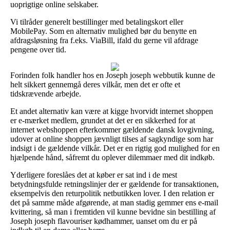
uoprigtige online selskaber.
Vi tilråder generelt bestillinger med betalingskort eller
MobilePay. Som en alternativ mulighed bør du benytte en
afdragsløsning fra f.eks. ViaBill, ifald du gerne vil afdrage
pengene over tid.
Forinden folk handler hos en Joseph joseph webbutik kunne de
helt sikkert gennemgå deres vilkår, men det er ofte et
tidskrævende arbejde.
Et andet alternativ kan være at kigge hvorvidt internet shoppen
er e-mærket medlem, grundet at det er en sikkerhed for at
internet webshoppen efterkommer gældende dansk lovgivning,
udover at online shoppen jævnligt tilses af sagkyndige som har
indsigt i de gældende vilkår. Det er en rigtig god mulighed for en
hjælpende hånd, såfremt du oplever dilemmaer med dit indkøb.
Yderligere foreslåes det at køber er sat ind i de mest
betydningsfulde retningslinjer der er gældende for transaktionen,
eksempelvis den returpolitik netbutikken lover. I den relation er
det på samme måde afgørende, at man stadig gemmer ens e-mail
kvittering, så man i fremtiden vil kunne bevidne sin bestilling af
Joseph joseph flavouriser kødhammer, uanset om du er på