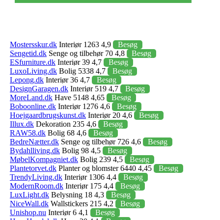
Mostersskur.dk
Interiør 1263 4,9
Besøg
Sengetid.dk
Senge og tilbehør 70 4,8
Besøg
ESfurniture.dk
Interiør 39 4,7
Besøg
LuxoLiving.dk
Bolig 5338 4,7
Besøg
Lepong.dk
Interiør 36 4,7
Besøg
DesignGaragen.dk
Interiør 519 4,7
Besøg
MoreLand.dk
Have 5148 4,65
Besøg
Boboonline.dk
Interiør 1276 4,6
Besøg
Hoejgaardbrugskunst.dk
Interiør 20 4,6
Besøg
Illux.dk
Dekoration 235 4,6
Besøg
RAW58.dk
Bolig 68 4,6
Besøg
BedreNætter.dk
Senge og tilbehør 726 4,6
Besøg
Bydahlliving.dk
Bolig 98 4,5
Besøg
MøbelKompagniet.dk
Bolig 239 4,5
Besøg
Plantetorvet.dk
Planter og blomster 6440 4,45
Besøg
TrendyLiving.dk
Interiør 1306 4,4
Besøg
ModernRoom.dk
Interiør 175 4,4
Besøg
LuxLight.dk
Belysning 18 4,3
Besøg
NiceWall.dk
Wallstickers 215 4,2
Besøg
Unishop.nu
Interiør 6 4,1
Besøg