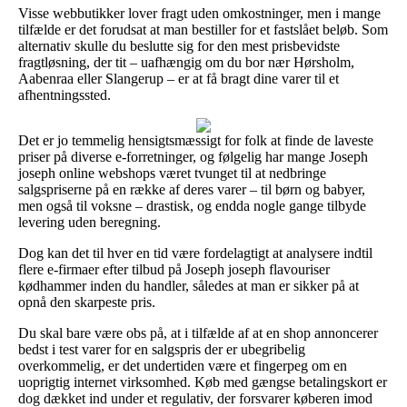
Visse webbutikker lover fragt uden omkostninger, men i mange
tilfælde er det forudsat at man bestiller for et fastslået beløb. Som
alternativ skulle du beslutte sig for den mest prisbevidste
fragtløsning, der tit – uafhængig om du bor nær Hørsholm,
Aabenraa eller Slangerup – er at få bragt dine varer til et
afhentningssted.
Det er jo temmelig hensigtsmæssigt for folk at finde de laveste
priser på diverse e-forretninger, og følgelig har mange Joseph
joseph online webshops været tvunget til at nedbringe
salgspriserne på en række af deres varer – til børn og babyer,
men også til voksne – drastisk, og endda nogle gange tilbyde
levering uden beregning.
Dog kan det til hver en tid være fordelagtigt at analysere indtil
flere e-firmaer efter tilbud på Joseph joseph flavouriser
kødhammer inden du handler, således at man er sikker på at
opnå den skarpeste pris.
Du skal bare være obs på, at i tilfælde af at en shop annoncerer
bedst i test varer for en salgspris der er ubegribelig
overkommelig, er det undertiden være et fingerpeg om en
uoprigtig internet virksomhed. Køb med gængse betalingskort er
dog dækket ind under et regulativ, der forsvarer køberen imod