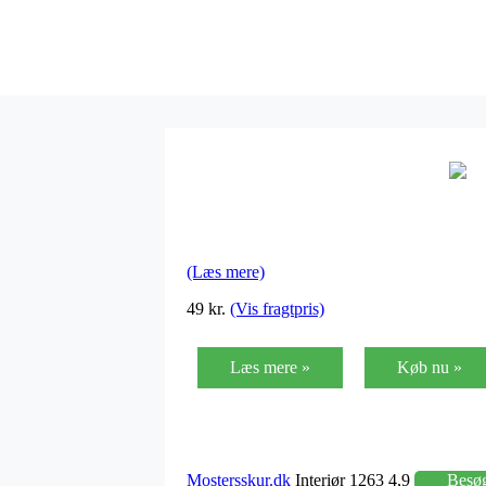
(Læs mere)
49 kr.
(Vis fragtpris)
Læs mere »
Køb nu »
Mostersskur.dk
Interiør 1263 4,9
Besø