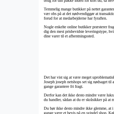
brug for din pakke inden for kort tid, så h
Temmelig mange butikker på nettet garantere
vær obs på at det nødvendiggør at transaktio
forud for at medarbejderne har fyraften.
Nogle enkelte online butikker præsterer fra
dig den mest prisbevidste leveringstype, hvil
dine varer til et afhentningssted.
Det har vist sig at være meget uproblematisk f
Joseph joseph netshops set sig nødsaget til 
gange garantere fri fragt.
Derfor kan det ikke desto mindre være lukrat
du handler, sådan at du er skråsikker på at m
Du bør ikke desto mindre ikke glemme, at i t
gange være et bevis på en svindel shop. Kø