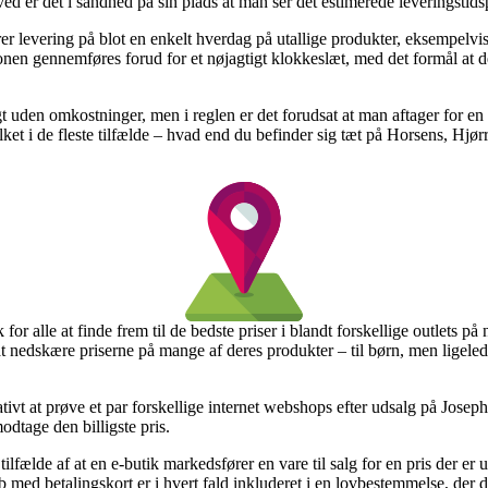
erved er det i sandhed på sin plads at man ser det estimerede leverings
r levering på blot en enkelt hverdag på utallige produkter, eksempelvis
nen gennemføres forud for et nøjagtigt klokkeslæt, med det formål at de
gt uden omkostninger, men i reglen er det forudsat at man aftager for e
ket i de fleste tilfælde – hvad end du befinder sig tæt på Horsens, Hjørri
or alle at finde frem til de bedste priser i blandt forskellige outlets på 
at nedskære priserne på mange af deres produkter – til børn, men ligeled
ivt at prøve et par forskellige internet webshops efter udsalg på Joseph 
odtage den billigste pris.
ilfælde af at en e-butik markedsfører en vare til salg for en pris der er
b med betalingskort er i hvert fald inkluderet i en lovbestemmelse, de