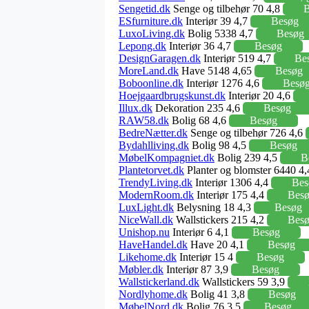
Sengetid.dk
Senge og tilbehør 70 4,8
B
ESfurniture.dk
Interiør 39 4,7
Besøg
LuxoLiving.dk
Bolig 5338 4,7
Besøg
Lepong.dk
Interiør 36 4,7
Besøg
DesignGaragen.dk
Interiør 519 4,7
Be
MoreLand.dk
Have 5148 4,65
Besøg
Boboonline.dk
Interiør 1276 4,6
Besø
Hoejgaardbrugskunst.dk
Interiør 20 4,6
Illux.dk
Dekoration 235 4,6
Besøg
RAW58.dk
Bolig 68 4,6
Besøg
BedreNætter.dk
Senge og tilbehør 726 4,6
Bydahlliving.dk
Bolig 98 4,5
Besøg
MøbelKompagniet.dk
Bolig 239 4,5
B
Plantetorvet.dk
Planter og blomster 6440 4
TrendyLiving.dk
Interiør 1306 4,4
Bes
ModernRoom.dk
Interiør 175 4,4
Bes
LuxLight.dk
Belysning 18 4,3
Besøg
NiceWall.dk
Wallstickers 215 4,2
Bes
Unishop.nu
Interiør 6 4,1
Besøg
HaveHandel.dk
Have 20 4,1
Besøg
Likehome.dk
Interiør 15 4
Besøg
Møbler.dk
Interiør 87 3,9
Besøg
Wallstickerland.dk
Wallstickers 59 3,9
Nordlyhome.dk
Bolig 41 3,8
Besøg
MøbelNord.dk
Bolig 76 3,5
Besøg