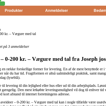
Produkter
Anmeldelser
Bedøm
)
00 kr. – Vægure med tal
eret på 3 anmeldelser
– 0-200 kr. – Vægure med tal fra Joseph jo
g en række forskellige former for levering. En af de mest benyttede er i 
 når du har tid. Fragtformen er altså ualmindeligt praktisk, samt mange
lag (lyseblå).
il levering til din lejlighed eller hus eller ud til din arbejdsplads. Løs
 gængelig. Den mest letkøbte leveringsmulighed vil dog til enhver tid 
 kort afstand til internet forretningens adresse.
eideer – 0-200 kr. – Vægure med tal kan i nogle tilfælde være usædvanl