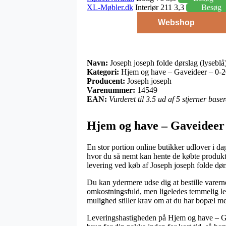
XL-Møbler.dk
Interiør 211 3,3
Besøg
Webshop
Navn:
Joseph joseph folde dørslag (lyseblå
Kategori:
Hjem og have – Gaveideer – 0-2
Producent:
Joseph joseph
Varenummer:
14549
EAN:
Vurderet til 3.5 ud af 5 stjerner bas
Hjem og have – Gaveideer 
En stor portion online butikker udlover i da
hvor du så nemt kan hente de købte produkter
levering ved køb af Joseph joseph folde dørs
Du kan ydermere udse dig at bestille varerne t
omkostningsfuld, men ligeledes temmelig let
mulighed stiller krav om at du har bopæl med
Leveringshastigheden på Hjem og have – Gav