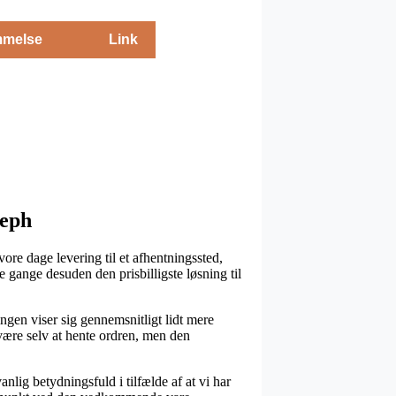
melse
Link
seph
vore dage levering til et afhentningssted,
 gange desuden den prisbilligste løsning til
ningen viser sig gennemsnitligt lidt mere
være selv at hente ordren, men den
ig betydningsfuld i tilfælde af at vi har