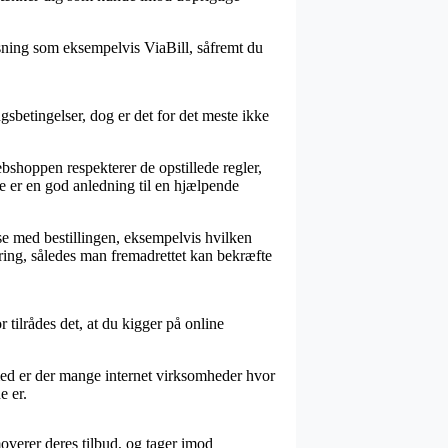
øsning som eksempelvis ViaBill, såfremt du
gsbetingelser, dog er det for det meste ikke
bshoppen respekterer de opstillede regler,
e er en god anledning til en hjælpende
lse med bestillingen, eksempelvis hvilken
ering, således man fremadrettet kan bekræfte
tilrådes det, at du kigger på online
ilmed er der mange internet virksomheder hvor
e er.
overer deres tilbud, og tager imod