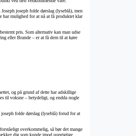
tidspunkt ved den vedkommende vare.
 Joseph joseph folde dørslag (lyseblå), men
 har mulighed for at nå at få produktet klar
n bestemt pris. Som alternativ kan man udse
ng eller Brande – er at få dem til at køre
nettet, og på grund af dette har adskillige
es til voksne – betydeligt, og endda nogle
joseph folde dørslag (lyseblå) forud for at
 uforståeligt overkommelig, så bør det mange
r dækker dig som kunde imod uoprigtige