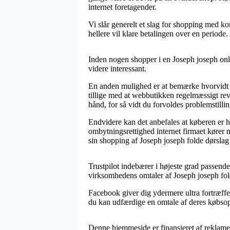
internet foretagender.
Vi slår generelt et slag for shopping med k
hellere vil klare betalingen over en periode.
Inden nogen shopper i en Joseph joseph onlin
videre interessant.
En anden mulighed er at bemærke hvorvidt e-
tillige med at webbutikken regelmæssigt rev
hånd, for så vidt du forvoldes problemstillin
Endvidere kan det anbefales at køberen er he
ombytningsrettighed internet firmaet kører 
sin shopping af Joseph joseph folde dørslag 
Trustpilot indebærer i højeste grad passend
virksomhedens omtaler af Joseph joseph folde
Facebook giver dig ydermere ultra fortræffel
du kan udfærdige en omtale af deres købsople
Denne hjemmeside er finansieret af reklamer