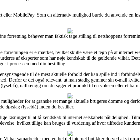
ort eller MobilePay. Som en alternativ mulighed burde du anvende en l
e forretning behøver man faktisk tage stilling til netshoppens forretnin
forretningen er e-mærket, hvilket skulle være et tegn på at internet we
urderes af eksperter som har nøje kendskab til de gældende vilkår. Dett
ger i processen med din bestilling.
nsynstagende til de mest aktuelle forhold der kan spille ind i forbinde
med. Derfor er det også relevant, at man stadig gemmer sin e-mail kvitt
(lyseblå), uafhængig om du søger et produkt til en voksen eller et barn.
e muligheder for at granske ret mange aktuelle brugeres domme og derfor 
 dørslag (lyseblå) inden du bestiller.
ige løsninger til at få kendskab til internet selskabets pålidelighed. T
velse, hvilket tillige kan bruges til vurdering af hvor tilfredse kundern
. Vi har samarbejder med en hel del internet butikker derved at vi prom