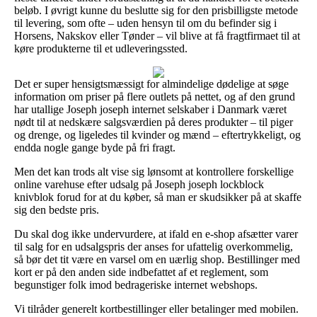
beløb. I øvrigt kunne du beslutte sig for den prisbilligste metode
til levering, som ofte – uden hensyn til om du befinder sig i
Horsens, Nakskov eller Tønder – vil blive at få fragtfirmaet til at
køre produkterne til et udleveringssted.
Det er super hensigtsmæssigt for almindelige dødelige at søge
information om priser på flere outlets på nettet, og af den grund
har utallige Joseph joseph internet selskaber i Danmark været
nødt til at nedskære salgsværdien på deres produkter – til piger
og drenge, og ligeledes til kvinder og mænd – eftertrykkeligt, og
endda nogle gange byde på fri fragt.
Men det kan trods alt vise sig lønsomt at kontrollere forskellige
online varehuse efter udsalg på Joseph joseph lockblock
knivblok forud for at du køber, så man er skudsikker på at skaffe
sig den bedste pris.
Du skal dog ikke undervurdere, at ifald en e-shop afsætter varer
til salg for en udsalgspris der anses for ufattelig overkommelig,
så bør det tit være en varsel om en uærlig shop. Bestillinger med
kort er på den anden side indbefattet af et reglement, som
begunstiger folk imod bedrageriske internet webshops.
Vi tilråder generelt kortbestillinger eller betalinger med mobilen.