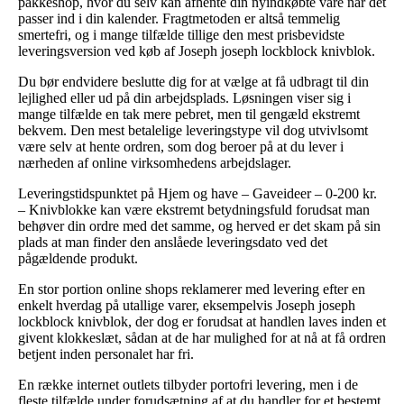
pakkeshop, hvor du selv kan afhente din nyindkøbte vare når det
passer ind i din kalender. Fragtmetoden er altså temmelig
smertefri, og i mange tilfælde tillige den mest prisbevidste
leveringsversion ved køb af Joseph joseph lockblock knivblok.
Du bør endvidere beslutte dig for at vælge at få udbragt til din
lejlighed eller ud på din arbejdsplads. Løsningen viser sig i
mange tilfælde en tak mere pebret, men til gengæld ekstremt
bekvem. Den mest betalelige leveringstype vil dog utvivlsomt
være selv at hente ordren, som dog beroer på at du lever i
nærheden af online virksomhedens arbejdslager.
Leveringstidspunktet på Hjem og have – Gaveideer – 0-200 kr.
– Knivblokke kan være ekstremt betydningsfuld forudsat man
behøver din ordre med det samme, og herved er det skam på sin
plads at man finder den anslåede leveringsdato ved det
pågældende produkt.
En stor portion online shops reklamerer med levering efter en
enkelt hverdag på utallige varer, eksempelvis Joseph joseph
lockblock knivblok, der dog er forudsat at handlen laves inden et
givent klokkeslæt, sådan at de har mulighed for at nå at få ordren
betjent inden personalet har fri.
En række internet outlets tilbyder portofri levering, men i de
fleste tilfælde under forudsætning af at du handler for et bestemt