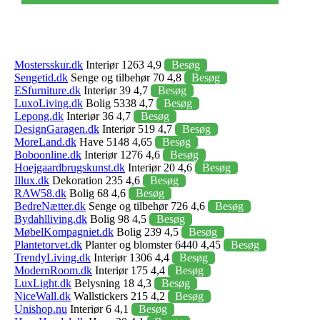
Mostersskur.dk
Interiør 1263 4,9
Besøg
Sengetid.dk
Senge og tilbehør 70 4,8
Besøg
ESfurniture.dk
Interiør 39 4,7
Besøg
LuxoLiving.dk
Bolig 5338 4,7
Besøg
Lepong.dk
Interiør 36 4,7
Besøg
DesignGaragen.dk
Interiør 519 4,7
Besøg
MoreLand.dk
Have 5148 4,65
Besøg
Boboonline.dk
Interiør 1276 4,6
Besøg
Hoejgaardbrugskunst.dk
Interiør 20 4,6
Besøg
Illux.dk
Dekoration 235 4,6
Besøg
RAW58.dk
Bolig 68 4,6
Besøg
BedreNætter.dk
Senge og tilbehør 726 4,6
Besøg
Bydahlliving.dk
Bolig 98 4,5
Besøg
MøbelKompagniet.dk
Bolig 239 4,5
Besøg
Plantetorvet.dk
Planter og blomster 6440 4,45
Besøg
TrendyLiving.dk
Interiør 1306 4,4
Besøg
ModernRoom.dk
Interiør 175 4,4
Besøg
LuxLight.dk
Belysning 18 4,3
Besøg
NiceWall.dk
Wallstickers 215 4,2
Besøg
Unishop.nu
Interiør 6 4,1
Besøg