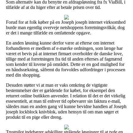
Som alternativ kan du benytte en afdragsløsning fra fx ViaBill, i
tilfælde af at du higer efter at betale prisen over tid.
Forud for at folk køber på en Joseph joseph internet virksomhed
burde man egentlig overveje netshoppens forretningsvilkår, dog
er det i mange tilfælde en omfattende opgave.
En anden løsning kunne derfor være at efterse om internet
forhandleren er medlem af e-mærke ordningen, som længe har
været et bevis på at internet firmaet overholder de danske love,
tillige med at forretningen fra tid til anden efterses af fagmænd
som kender til lovene på området. Dette er en god mulighed for
en håndsrækning, såfremt du forvoldes udfordringer i processen
med din shopping.
Desuden støtter vi at man er vaks omkring de vigtigste
bestemmelser der er gældende for købet, for eksempel den
returret online butikken anvender. I relation til det er det virkelig
essesentielt, at man til enhver tid opbevarer sin faktura e-mail,
således man en anden gang vil kunne bevidne handlen af Joseph
joseph lockblock knivblok, uden hensyn til om man søger et
produkt til en pige eller dreng.
Trustpilot indebærer adskillige strålende løsninger til at tyde en