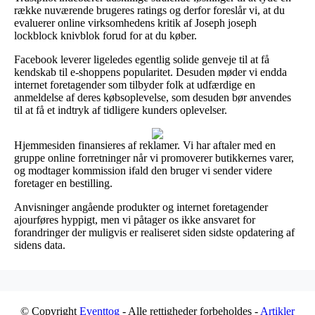
række nuværende brugeres ratings og derfor foreslår vi, at du
evaluerer online virksomhedens kritik af Joseph joseph
lockblock knivblok forud for at du køber.
Facebook leverer ligeledes egentlig solide genveje til at få
kendskab til e-shoppens popularitet. Desuden møder vi endda
internet foretagender som tilbyder folk at udfærdige en
anmeldelse af deres købsoplevelse, som desuden bør anvendes
til at få et indtryk af tidligere kunders oplevelser.
Hjemmesiden finansieres af reklamer. Vi har aftaler med en
gruppe online forretninger når vi promoverer butikkernes varer,
og modtager kommission ifald den bruger vi sender videre
foretager en bestilling.
Anvisninger angående produkter og internet foretagender
ajourføres hyppigt, men vi påtager os ikke ansvaret for
forandringer der muligvis er realiseret siden sidste opdatering af
sidens data.
© Copyright
Eventtog
- Alle rettigheder forbeholdes -
Artikler