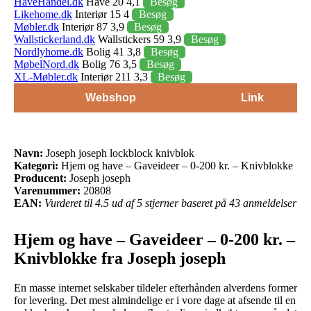
HaveHandel.dk
Have 20 4,1
Besøg
Likehome.dk
Interiør 15 4
Besøg
Møbler.dk
Interiør 87 3,9
Besøg
Wallstickerland.dk
Wallstickers 59 3,9
Besøg
Nordlyhome.dk
Bolig 41 3,8
Besøg
MøbelNord.dk
Bolig 76 3,5
Besøg
XL-Møbler.dk
Interiør 211 3,3
Besøg
Webshop
Link
Navn:
Joseph joseph lockblock knivblok
Kategori:
Hjem og have – Gaveideer – 0-200 kr. – Knivblokke
Producent:
Joseph joseph
Varenummer:
20808
EAN:
Vurderet til 4.5 ud af 5 stjerner baseret på 43 anmeldelser
Hjem og have – Gaveideer – 0-200 kr. –
Knivblokke fra Joseph joseph
En masse internet selskaber tildeler efterhånden alverdens former
for levering. Det mest almindelige er i vore dage at afsende til en