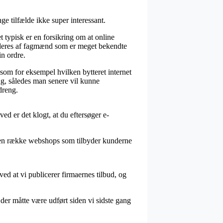
ge tilfælde ikke super interessant.
typisk er en forsikring om at online
videres af fagmænd som er meget bekendte
in ordre.
, som for eksempel hvilken bytteret internet
ing, således man senere vil kunne
dreng.
d er det klogt, at du eftersøger e-
ses en række webshops som tilbyder kunderne
ed at vi publicerer firmaernes tilbud, og
der måtte være udført siden vi sidste gang