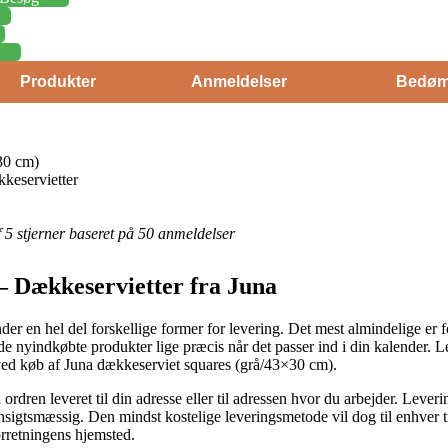
Produkter
Anmeldelser
Bedøm
30 cm)
keservietter
af 5 stjerner baseret på 50 anmeldelser
– Dækkeservietter fra Juna
der en hel del forskellige former for levering. Det mest almindelige er f
de nyindkøbte produkter lige præcis når det passer ind i din kalender. L
 ved køb af Juna dækkeserviet squares (grå/43×30 cm).
rdren leveret til din adresse eller til adressen hvor du arbejder. Lever
igtsmæssig. Den mindst kostelige leveringsmetode vil dog til enhver t
orretningens hjemsted.