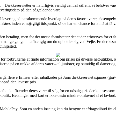
Dækkeservietter er naturligvis vældig central såfremt vi behøver varer
e leveringsdato på den pågældende vare.
gt til levering på næstkommende hverdag på deres favorit varer, eksempe
øres inden et nøjagtigt tidspunkt, så de har en chance for at nå at få v
 uden betaling, men for det meste forudsætter det at der erhverves for et 
m mange gange – uafhængig om du opholder sig ved Vejle, Frederikssund 
tningssted.
 for forbrugerne at finde information om priser på diverse netbutikker, o
riserne på en række af deres varer – til juniorer, og samtidig til damer 
rgå flere e-firmaer efter rabatkoder på Juna dækkeserviet squares (gr
t opnå den laveste pris.
tbutik afhænder deres varer til salg for en udsalgspris der kan ses som h
tbutik. Betalinger med kort er ikke desto mindre omfavnet af et lovbud
 MobilePay. Som en anden løsning kan du benytte et afdragstilbud fra ek