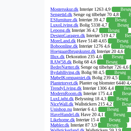
Mostersskur.dk
Interiør 1263 4,9
Besø
Sengetid.dk
Senge og tilbehør 70 4,8
B
ESfurniture.dk
Interiør 39 4,7
Besøg
LuxoLiving.dk
Bolig 5338 4,7
Besøg
Lepong.dk
Interiør 36 4,7
Besøg
DesignGaragen.dk
Interiør 519 4,7
Be
MoreLand.dk
Have 5148 4,65
Besøg
Boboonline.dk
Interiør 1276 4,6
Besø
Hoejgaardbrugskunst.dk
Interiør 20 4,6
Illux.dk
Dekoration 235 4,6
Besøg
RAW58.dk
Bolig 68 4,6
Besøg
BedreNætter.dk
Senge og tilbehør 726 4,6
Bydahlliving.dk
Bolig 98 4,5
Besøg
MøbelKompagniet.dk
Bolig 239 4,5
B
Plantetorvet.dk
Planter og blomster 6440 4
TrendyLiving.dk
Interiør 1306 4,4
Bes
ModernRoom.dk
Interiør 175 4,4
Bes
LuxLight.dk
Belysning 18 4,3
Besøg
NiceWall.dk
Wallstickers 215 4,2
Bes
Unishop.nu
Interiør 6 4,1
Besøg
HaveHandel.dk
Have 20 4,1
Besøg
Likehome.dk
Interiør 15 4
Besøg
Møbler.dk
Interiør 87 3,9
Besøg
Wallstickerland.dk
Wallstickers 59 3,9