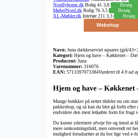
Nordlyhome.dk
Bolig 41 3,8
Besøg
MøbelNord.dk
Bolig 76 3,5
Besøg
XL-Møbler.dk
Interiør 211 3,3
Besøg
Webshop
Navn:
Juna dækkeserviet squares (grå/43×
Kategori:
Hjem og have – Køkkenet – Dæk
Producent:
Juna
Varenummer:
316076
EAN:
5713397073384
Vurderet til 4.9 ud 
Hjem og have – Køkkenet 
Mange butikker på nettet tildeler nu om stun
pakkeshop, og så kan du blot gå forbi efter 
endvidere den mest letkøbte form for fragt
Du kunne ydermere afveje for og imod at få o
mere omkostningsfuld, men omvendt ret hens
mulighed forudsætter at du bor lige ved e-f