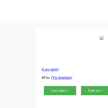
(Læs mere)
49 kr.
(Vis fragtpris)
Læs mere »
Køb nu »