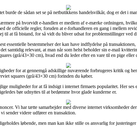
et burde de sådan set se på netbutikkens handelsvilkår, dog er det i man
nærmere på hvorvidt e-handlen er medlem af e-mærke ordningen, hvilket 
 de officielle regler, foruden at e-forhandleren en gang i mellem re
til at få bistand, for så vidt du bliver udsat for problemstillinger ved d
e mest essentielle bestemmelser der kan have indflydelse på transaktionen
r det samtidig relevant, at man når som helst beholder sin e-mail kvitter
ares (grå/43×30 cm), hvad end du leder efter en vare til en pige eller 
gheder for at gennemgå adskillige nuværende forbrugeres kritik og herve
rviet squares (grå/43×30 cm) forinden du køber.
lige muligheder for at få indsigt i internet firmaets popularitet. Her 
 ligeledes bør udnyttes til at bedømme hvor glade kunderne er.
nnoncer. Vi har tætte samarbejder med diverse internet virksomheder derv
r vi sender videre udfører en transaktion.
igeholdes løbende, men man kan ikke stille os ansvarlig for justeringer 