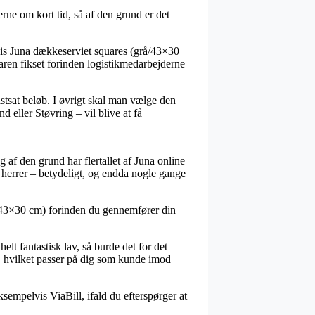
ne om kort tid, så af den grund er det
lvis Juna dækkeserviet squares (grå/43×30
aren fikset forinden logistikmedarbejderne
fastsat beløb. I øvrigt skal man vælge den
eller Støvring – vil blive at få
g af den grund har flertallet af Juna online
og herrer – betydeligt, og endda nogle gange
å/43×30 cm) forinden du gennemfører din
elt fantastisk lav, så burde det for det
, hvilket passer på dig som kunde imod
sempelvis ViaBill, ifald du efterspørger at