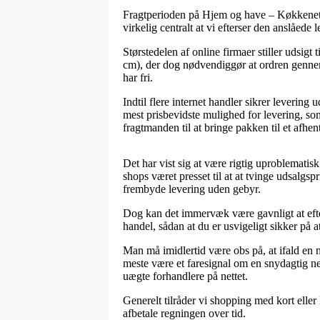
Fragtperioden på Hjem og have – Køkkenet – 
virkelig centralt at vi efterser den anslåed
Størstedelen af online firmaer stiller udsi
cm), der dog nødvendiggør at ordren gennemf
har fri.
Indtil flere internet handler sikrer levering
mest prisbevidste mulighed for levering, so
fragtmanden til at bringe pakken til et afhen
Det har vist sig at være rigtig uproblematisk
shops været presset til at at tvinge udsalgsp
frembyde levering uden gebyr.
Dog kan det immervæk være gavnligt at efte
handel, sådan at du er usvigeligt sikker på a
Man må imidlertid være obs på, at ifald en ne
meste være et faresignal om en snydagtig ne
uægte forhandlere på nettet.
Generelt tilråder vi shopping med kort eller
afbetale regningen over tid.