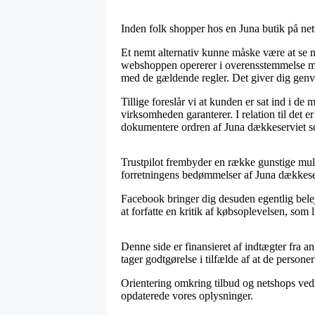
Inden folk shopper hos en Juna butik på nett
Et nemt alternativ kunne måske være at se 
webshoppen opererer i overensstemmelse med
med de gældende regler. Det giver dig genvej 
Tillige foreslår vi at kunden er sat ind i d
virksomheden garanterer. I relation til det e
dokumentere ordren af Juna dækkeserviet squ
Trustpilot frembyder en række gunstige muli
forretningens bedømmelser af Juna dækkese
Facebook bringer dig desuden egentlig belej
at forfatte en kritik af købsoplevelsen, som
Denne side er finansieret af indtægter fra a
tager godtgørelse i tilfælde af at de persone
Orientering omkring tilbud og netshops vedl
opdaterede vores oplysninger.