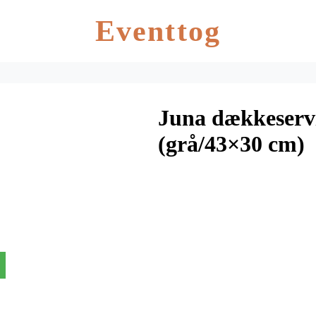
Eventtog
Juna dækkeservi
(grå/43×30 cm)