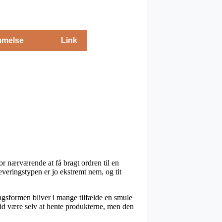
melse
Link
or nærværende at få bragt ordren til en
everingstypen er jo ekstremt nem, og tit
ingsformen bliver i mange tilfælde en smule
id være selv at hente produkterne, men den