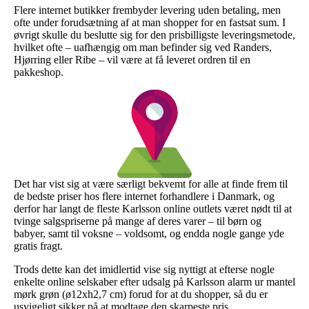
Flere internet butikker frembyder levering uden betaling, men
ofte under forudsætning af at man shopper for en fastsat sum. I
øvrigt skulle du beslutte sig for den prisbilligste leveringsmetode,
hvilket ofte – uafhængig om man befinder sig ved Randers,
Hjørring eller Ribe – vil være at få leveret ordren til en
pakkeshop.
Det har vist sig at være særligt bekvemt for alle at finde frem til
de bedste priser hos flere internet forhandlere i Danmark, og
derfor har langt de fleste Karlsson online outlets været nødt til at
tvinge salgspriserne på mange af deres varer – til børn og
babyer, samt til voksne – voldsomt, og endda nogle gange yde
gratis fragt.
Trods dette kan det imidlertid vise sig nyttigt at efterse nogle
enkelte online selskaber efter udsalg på Karlsson alarm ur mantel
mørk grøn (ø12xh2,7 cm) forud for at du shopper, så du er
usvigeligt sikker på at modtage den skarpeste pris.