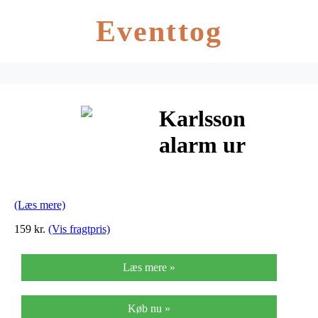
Eventtog
Karlsson
alarm ur
mantel mørk
grøn
(Læs mere)
(ø12xh2,7 cm)
159 kr.
(Vis fragtpris)
Læs mere »
Køb nu »