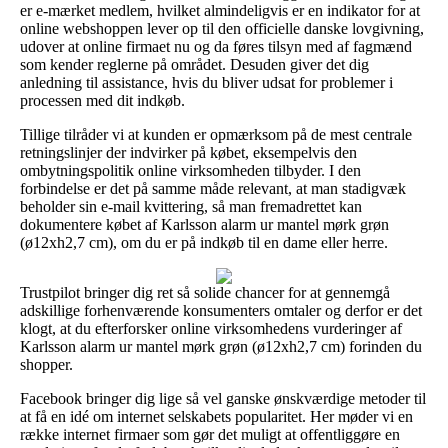
er e-mærket medlem, hvilket almindeligvis er en indikator for at
online webshoppen lever op til den officielle danske lovgivning,
udover at online firmaet nu og da føres tilsyn med af fagmænd
som kender reglerne på området. Desuden giver det dig
anledning til assistance, hvis du bliver udsat for problemer i
processen med dit indkøb.
Tillige tilråder vi at kunden er opmærksom på de mest centrale
retningslinjer der indvirker på købet, eksempelvis den
ombytningspolitik online virksomheden tilbyder. I den
forbindelse er det på samme måde relevant, at man stadigvæk
beholder sin e-mail kvittering, så man fremadrettet kan
dokumentere købet af Karlsson alarm ur mantel mørk grøn
(ø12xh2,7 cm), om du er på indkøb til en dame eller herre.
Trustpilot bringer dig ret så solide chancer for at gennemgå
adskillige forhenværende konsumenters omtaler og derfor er det
klogt, at du efterforsker online virksomhedens vurderinger af
Karlsson alarm ur mantel mørk grøn (ø12xh2,7 cm) forinden du
shopper.
Facebook bringer dig lige så vel ganske ønskværdige metoder til
at få en idé om internet selskabets popularitet. Her møder vi en
række internet firmaer som gør det muligt at offentliggøre en