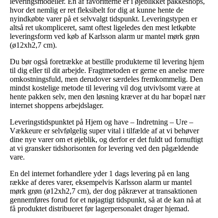
leveringsmodeller. En af favoritterne er i øjeblikket pakkeshops,
hvor det nemlig er ret fleksibelt for dig at kunne hente de
nyindkøbte varer på et selvvalgt tidspunkt. Leveringstypen er
altså ret ukompliceret, samt oftest ligeledes den mest letkøbte
leveringsform ved køb af Karlsson alarm ur mantel mørk grøn
(ø12xh2,7 cm).
Du bør også foretrække at bestille produkterne til levering hjem
til dig eller til dit arbejde. Fragtmetoden er gerne en anelse mere
omkostningsfuld, men derudover særdeles fremkommelig. Den
mindst kostelige metode til levering vil dog utvivlsomt være at
hente pakken selv, men den løsning kræver at du har bopæl nær
internet shoppens arbejdslager.
Leveringstidspunktet på Hjem og have – Indretning – Ure –
Vækkeure er selvfølgelig super vital i tilfælde af at vi behøver
dine nye varer om et øjeblik, og derfor er det fuldt ud fornuftigt
at vi gransker tidshorisonten for levering ved den pågældende
vare.
En del internet forhandlere yder 1 dags levering på en lang
række af deres varer, eksempelvis Karlsson alarm ur mantel
mørk grøn (ø12xh2,7 cm), der dog påkræver at transaktionen
gennemføres forud for et nøjagtigt tidspunkt, så at de kan nå at
få produktet distribueret før lagerpersonalet drager hjemad.