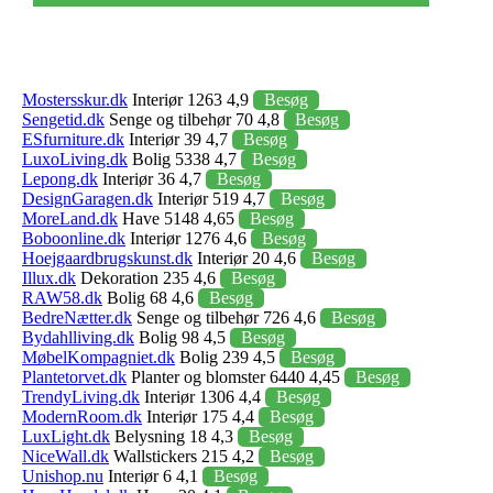
Mostersskur.dk
Interiør 1263 4,9
Besøg
Sengetid.dk
Senge og tilbehør 70 4,8
Besøg
ESfurniture.dk
Interiør 39 4,7
Besøg
LuxoLiving.dk
Bolig 5338 4,7
Besøg
Lepong.dk
Interiør 36 4,7
Besøg
DesignGaragen.dk
Interiør 519 4,7
Besøg
MoreLand.dk
Have 5148 4,65
Besøg
Boboonline.dk
Interiør 1276 4,6
Besøg
Hoejgaardbrugskunst.dk
Interiør 20 4,6
Besøg
Illux.dk
Dekoration 235 4,6
Besøg
RAW58.dk
Bolig 68 4,6
Besøg
BedreNætter.dk
Senge og tilbehør 726 4,6
Besøg
Bydahlliving.dk
Bolig 98 4,5
Besøg
MøbelKompagniet.dk
Bolig 239 4,5
Besøg
Plantetorvet.dk
Planter og blomster 6440 4,45
Besøg
TrendyLiving.dk
Interiør 1306 4,4
Besøg
ModernRoom.dk
Interiør 175 4,4
Besøg
LuxLight.dk
Belysning 18 4,3
Besøg
NiceWall.dk
Wallstickers 215 4,2
Besøg
Unishop.nu
Interiør 6 4,1
Besøg