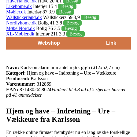
HaveHandel.dk
Have 20 4,1
Besøg
Likehome.dk
Interiør 15 4
Besøg
Møbler.dk
Interiør 87 3,9
Besøg
Wallstickerland.dk
Wallstickers 59 3,9
Besøg
Nordlyhome.dk
Bolig 41 3,8
Besøg
MøbelNord.dk
Bolig 76 3,5
Besøg
XL-Møbler.dk
Interiør 211 3,3
Besøg
Webshop
Link
Navn:
Karlsson alarm ur mantel mørk grøn (ø12xh2,7 cm)
Kategori:
Hjem og have – Indretning – Ure – Vækkeure
Producent:
Karlsson
Varenummer:
312869
EAN:
8714302658624
Vurderet til 4.8 ud af 5 stjerner baseret
på 41 anmeldelser
Hjem og have – Indretning – Ure –
Vækkeure fra Karlsson
En række online firmaer frembyder nu en lang række forskellige