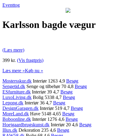
Eventtog
Karlsson bagde vægur
(Læs mere)
399 kr.
(Vis fragtpris)
Læs mere »
Køb nu »
Mostersskur.dk
Interiør 1263 4,9
Besøg
Sengetid.dk
Senge og tilbehør 70 4,8
Besøg
ESfurniture.dk
Interiør 39 4,7
Besøg
LuxoLiving.dk
Bolig 5338 4,7
Besøg
Lepong.dk
Interiør 36 4,7
Besøg
DesignGaragen.dk
Interiør 519 4,7
Besøg
MoreLand.dk
Have 5148 4,65
Besøg
Boboonline.dk
Interiør 1276 4,6
Besøg
Hoejgaardbrugskunst.dk
Interiør 20 4,6
Besøg
Illux.dk
Dekoration 235 4,6
Besøg
RAW58.dk
Bolig 68 4,6
Besøg