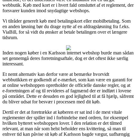
webbutik. Køb med kort er i hvert fald omsluttet af et reglement, der
forsvarer kunden imod snydagtige webshops.
Vi tilråder generelt køb med betalingskort eller mobilbetaling. Som
en anden løsning bør du drage nytte af en afdragsløsning fra f.eks.
ViaBill, for så vidt du ønsker at betale betalingen over et længere
tidsrum.
Inden nogen køber i en Karlsson internet webshop burde man sådan
set gennemgå deres forretningsaftale, dog er det oftest ikke særlig
interessant.
Et nemt alternativ kan derfor være at bemærke hvorvidt
webbutikken er godkendt af e-mærket, som kan være en garanti for
at online webshoppen opretholder de officielle danske regler, og at
e-forretningen af og til revideres af fagmænd der er indført i lovene
på området. Dette er desuden en god lejlighed til at få hjælp, såfremt
du bliver udsat for besvær i processen med dit køb.
Dertil er det at foretrække at køberen er sat ind i de mest vitale
reglementer der spiller ind i forbindelse med ordren, for eksempel
hvilken bytteret webshoppen lover. I den relation er det tilmed
relevant, at man når som helst beholder ens kvittering, så man til
enhver tid kan påvise sit køb af Karlsson bagde vægur, uafhængig