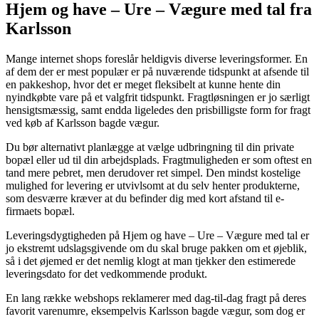
Hjem og have – Ure – Vægure med tal fra
Karlsson
Mange internet shops foreslår heldigvis diverse leveringsformer. En
af dem der er mest populær er på nuværende tidspunkt at afsende til
en pakkeshop, hvor det er meget fleksibelt at kunne hente din
nyindkøbte vare på et valgfrit tidspunkt. Fragtløsningen er jo særligt
hensigtsmæssig, samt endda ligeledes den prisbilligste form for fragt
ved køb af Karlsson bagde vægur.
Du bør alternativt planlægge at vælge udbringning til din private
bopæl eller ud til din arbejdsplads. Fragtmuligheden er som oftest en
tand mere pebret, men derudover ret simpel. Den mindst kostelige
mulighed for levering er utvivlsomt at du selv henter produkterne,
som desværre kræver at du befinder dig med kort afstand til e-
firmaets bopæl.
Leveringsdygtigheden på Hjem og have – Ure – Vægure med tal er
jo ekstremt udslagsgivende om du skal bruge pakken om et øjeblik,
så i det øjemed er det nemlig klogt at man tjekker den estimerede
leveringsdato for det vedkommende produkt.
En lang række webshops reklamerer med dag-til-dag fragt på deres
favorit varenumre, eksempelvis Karlsson bagde vægur, som dog er