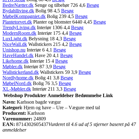
BedreNætter.dk
Senge og tilbehør 726 4,6
Besøg
Bydahlliving.dk
Bolig 98 4,5
Besøg
MøbelKompagniet.dk
Bolig 239 4,5
Besøg
Plantetorvet.dk
Planter og blomster 6440 4,45
Besøg
TrendyLiving.dk
Interiør 1306 4,4
Besøg
ModernRoom.dk
Interiør 175 4,4
Besøg
LuxLight.dk
Belysning 18 4,3
Besøg
NiceWall.dk
Wallstickers 215 4,2
Besøg
Unishop.nu
Interiør 6 4,1
Besøg
HaveHandel.dk
Have 20 4,1
Besøg
Likehome.dk
Interiør 15 4
Besøg
Møbler.dk
Interiør 87 3,9
Besøg
Wallstickerland.dk
Wallstickers 59 3,9
Besøg
Nordlyhome.dk
Bolig 41 3,8
Besøg
MøbelNord.dk
Bolig 76 3,5
Besøg
XL-Møbler.dk
Interiør 211 3,3
Besøg
Webshop
Produkter
Anmeldelser
Bedømmelse
Link
Navn:
Karlsson bagde vægur
Kategori:
Hjem og have – Ure – Vægure med tal
Producent:
Karlsson
Varenummer:
24809
EAN:
8714302605437
Vurderet til 4.6 ud af 5 stjerner baseret på 47
anmeldelser