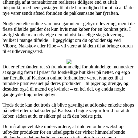
afhængig af at transaktionen realiseres tidligere end et aftalt
tidspunkt, med hensynstagen til at de har mulighed for at nå at få de
nye varer sendt afsted forinden de pakkeansatte har fyraften.
Nogle enkelte online varehuse garanterer gebyrfri levering, men i de
fleste tilfælde gælder det kun hvis man køber for en konkret pris. I
øvrigt skulle man udvælge den mindst kostelige slags levering,
hvilket i mange tilfælde – ligegyldigt om du opholder sig ved
Viborg, Nakskov eller Ribe – vil være at få dem til at bringe ordren
til et udleveringssted.
Det er efterhånden ret så fremkommeligt for almindelige mennesker
at søge sig frem til priser fra forskellige butikker på nettet, og ergo
har flertallet af Karlsson online forhandlere været tvunget til at
mindske prisniveauet på deres produkter – til piger og drenge, og
desuden også til mænd og kvinder – en hel del, og endda nogle
gange yde fragt uden gebyr.
Trods dette kan det trods alt blive gavnligt at udforske enkelte shops
på nettet efter rabatkoder på Karlsson bagde vægur forud for at du
køber, sådan at du er sikker på at få den bedste pris.
Du må alligevel ikke undervurdere, at ifald en online webshop
udbyder produkter for en udsalgspris der virker himmelråbende
tiltalende, er det undertiden være en indikator for en uægte