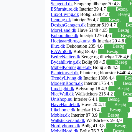
Sengetid.dk
Senge og tilbehør 70 4,8
B
ESfurniture.dk
Interiør 39 4,7
Besøg
LuxoLiving.dk
Bolig 5338 4,7
Besøg
Lepong.dk
Interiør 36 4,7
Besøg
DesignGaragen.dk
Interiør 519 4,7
Be
MoreLand.dk
Have 5148 4,65
Besøg
Boboonline.dk
Interiør 1276 4,6
Besø
Hoejgaardbrugskunst.dk
Interiør 20 4,6
Illux.dk
Dekoration 235 4,6
Besøg
RAW58.dk
Bolig 68 4,6
Besøg
BedreNætter.dk
Senge og tilbehør 726 4,6
Bydahlliving.dk
Bolig 98 4,5
Besøg
MøbelKompagniet.dk
Bolig 239 4,5
B
Plantetorvet.dk
Planter og blomster 6440 4
TrendyLiving.dk
Interiør 1306 4,4
Bes
ModernRoom.dk
Interiør 175 4,4
Bes
LuxLight.dk
Belysning 18 4,3
Besøg
NiceWall.dk
Wallstickers 215 4,2
Bes
Unishop.nu
Interiør 6 4,1
Besøg
HaveHandel.dk
Have 20 4,1
Besøg
Likehome.dk
Interiør 15 4
Besøg
Møbler.dk
Interiør 87 3,9
Besøg
Wallstickerland.dk
Wallstickers 59 3,9
Nordlyhome.dk
Bolig 41 3,8
Besøg
MøbelNord.dk
Bolig 76 3,5
Besøg