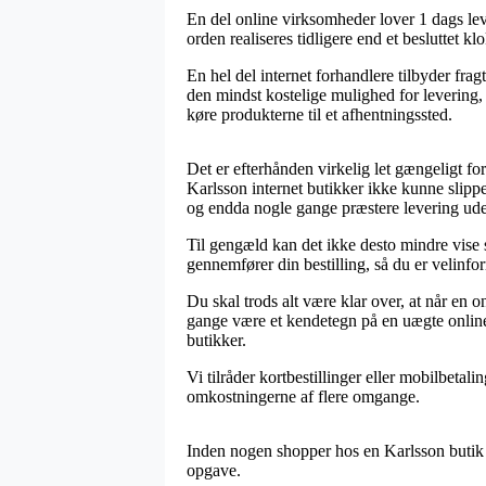
En del online virksomheder lover 1 dags le
orden realiseres tidligere end et besluttet k
En hel del internet forhandlere tilbyder fr
den mindst kostelige mulighed for levering,
køre produkterne til et afhentningssted.
Det er efterhånden virkelig let gængeligt for 
Karlsson internet butikker ikke kunne slippe 
og endda nogle gange præstere levering ud
Til gengæld kan det ikke desto mindre vise s
gennemfører din bestilling, så du er velinform
Du skal trods alt være klar over, at når en o
gange være et kendetegn på en uægte onlin
butikker.
Vi tilråder kortbestillinger eller mobilbetal
omkostningerne af flere omgange.
Inden nogen shopper hos en Karlsson butik p
opgave.