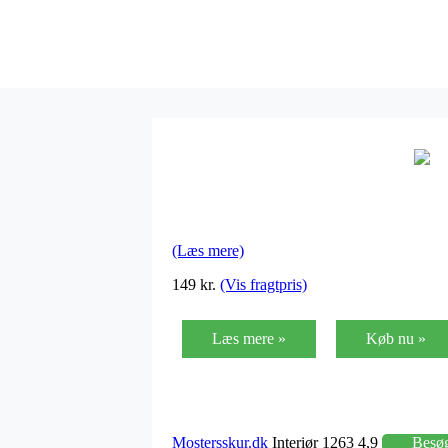
(Læs mere)
149 kr.
(Vis fragtpris)
Læs mere »
Køb nu »
Mostersskur.dk
Interiør 1263 4,9
Besø