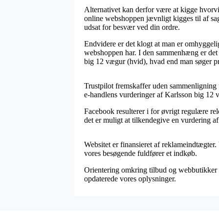
Alternativet kan derfor være at kigge hvorvi
online webshoppen jævnligt kigges til af sa
udsat for besvær ved din ordre.
Endvidere er det klogt at man er omhyggelig 
webshoppen har. I den sammenhæng er det til
big 12 vægur (hvid), hvad end man søger pr
Trustpilot fremskaffer uden sammenligning 
e-handlens vurderinger af Karlsson big 12 v
Facebook resulterer i for øvrigt regulære r
det er muligt at tilkendegive en vurdering af
Websitet er finansieret af reklameindtægter.
vores besøgende fuldfører et indkøb.
Orientering omkring tilbud og webbutikker u
opdaterede vores oplysninger.