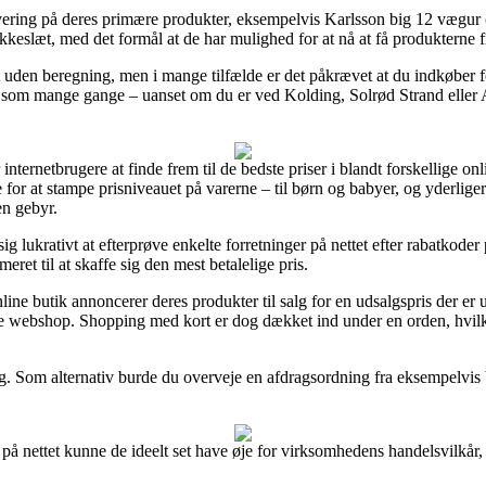
vering på deres primære produkter, eksempelvis Karlsson big 12 vægur (
lokkeslæt, med det formål at de har mulighed for at nå at få produkterne f
agt uden beregning, men i mange tilfælde er det påkrævet at du indkøbe
 som mange gange – uanset om du er ved Kolding, Solrød Strand eller As
internetbrugere at finde frem til de bedste priser i blandt forskellige onl
for at stampe prisniveauet på varerne – til børn og babyer, og yderligere
en gebyr.
ig lukrativt at efterprøve enkelte forretninger på nettet efter rabatkod
eret til at skaffe sig den mest betalelige pris.
nline butik annoncerer deres produkter til salg for en udsalgspris der er
e webshop. Shopping med kort er dog dækket ind under en orden, hvilk
ing. Som alternativ burde du overveje en afdragsordning fra eksempelvis V
å nettet kunne de ideelt set have øje for virksomhedens handelsvilkår,