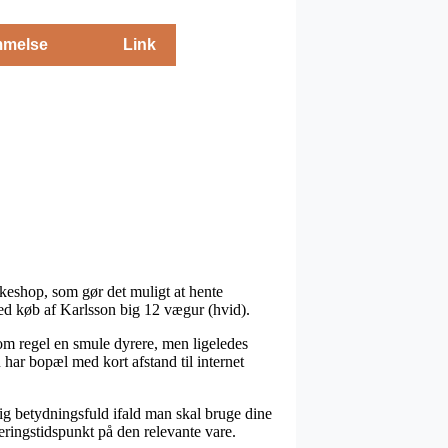
melse
Link
akkeshop, som gør det muligt at hente
 ved køb af Karlsson big 12 vægur (hvid).
som regel en smule dyrere, men ligeledes
 har bopæl med kort afstand til internet
g betydningsfuld ifald man skal bruge dine
eringstidspunkt på den relevante vare.