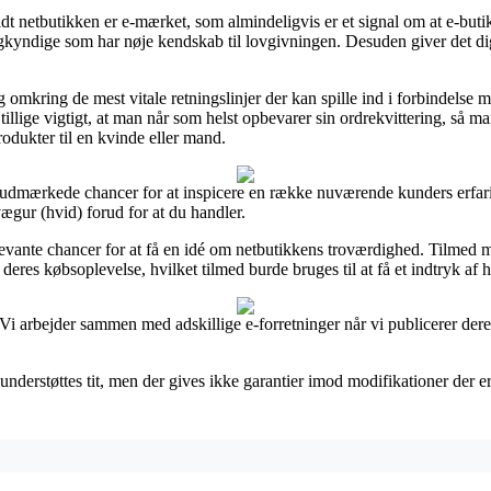
dt netbutikken er e-mærket, som almindeligvis er et signal om at e-butik
gkyndige som har nøje kendskab til lovgivningen. Desuden giver det dig
omkring de mest vitale retningslinjer der kan spille ind i forbindelse me
lige vigtigt, at man når som helst opbevarer sin ordrekvittering, så ma
odukter til en kvinde eller mand.
udmærkede chancer for at inspicere en række nuværende kunders erfari
ægur (hvid) forud for at du handler.
elevante chancer for at få en idé om netbutikkens troværdighed. Tilme
 deres købsoplevelse, hvilket tilmed burde bruges til at få et indtryk af
 Vi arbejder sammen med adskillige e-forretninger når vi publicerer deres
nderstøttes tit, men der gives ikke garantier imod modifikationer der er