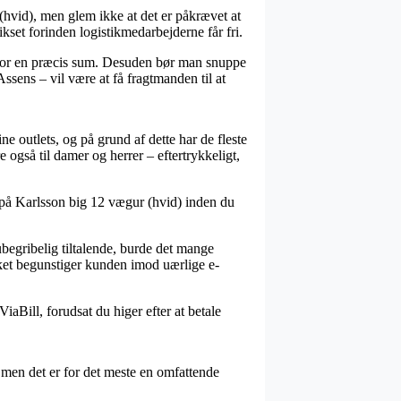
hvid), men glem ikke at det er påkrævet at
ikset forinden logistikmedarbejderne får fri.
r for en præcis sum. Desuden bør man snuppe
sens – vil være at få fragtmanden til at
ine outlets, og på grund af dette har de fleste
 også til damer og herrer – eftertrykkeligt,
er på Karlsson big 12 vægur (hvid) inden du
 ubegribelig tiltalende, burde det mange
et begunstiger kunden imod uærlige e-
iaBill, forudsat du higer efter at betale
 men det er for det meste en omfattende