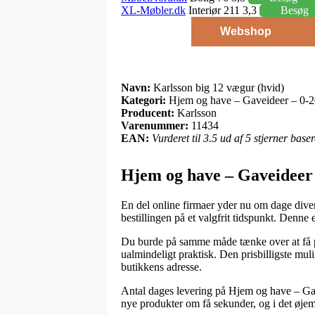
XL-Møbler.dk
Interiør 211 3,3
Besøg
Webshop
Navn:
Karlsson big 12 vægur (hvid)
Kategori:
Hjem og have – Gaveideer – 0-2
Producent:
Karlsson
Varenummer:
11434
EAN:
Vurderet til 3.5 ud af 5 stjerner bas
Hjem og have – Gaveideer 
En del online firmaer yder nu om dage divers
bestillingen på et valgfrit tidspunkt. Denne
Du burde på samme måde tænke over at få pak
ualmindeligt praktisk. Den prisbilligste muli
butikkens adresse.
Antal dages levering på Hjem og have – Gav
nye produkter om få sekunder, og i det øjeme