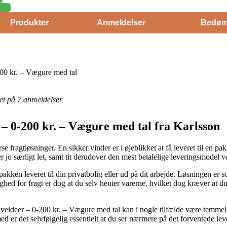
Produkter
Anmeldelser
Bedøm
00 kr. – Vægure med tal
eret på 7 anmeldelser
– 0-200 kr. – Vægure med tal fra Karlsson
e fragtløsninger. En sikker vinder er i øjeblikket at få leveret til en p
 er jo særligt let, samt tit derudover den mest betalelige leveringsmodel
ken leveret til din privatbolig eller ud på dit arbejde. Løsningen er 
ghed for fragt er dog at du selv henter varerne, hvilket dog kræver at du
eideer – 0-200 kr. – Vægure med tal kan i nogle tilfælde være temmeli
d er det selvfølgelig essentielt at du ser nærmere på det forventede lev