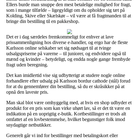
Ellers burde man snuppe den mest betalelige mulighed for fragt,
som i mange tilfælde – ligegyldigt om du opholder sig tæt på
Kolding, Skive eller Skælskør – vil være at få fragtmanden til at
bringe din bestilling til en pakkeshop.
Det er i dag særdeles fremkommeligt for enhver at lave
prissammenligning hos diverse e-handler, og ergo har de fleste
Karlsson online selskaber set sig nødsaget til at tvinge
udsalgspriserne på varerne – til juniorer, og endvidere også til
mænd og kvinder – betydeligt, og endda nogle gange frembyde
fragt uden beregning.
Det kan imidlertid vise sig udbytterigt at studere nogle online
forhandlere efter udsalg på Karlsson bordur cathode (stål) forud
for at du gennemfører din bestilling, så du er skråsikker på at
opnå den laveste pris.
Man skal blot være omhyggelig med, at hvis en shop udbyder et
produkt for en pris som kan virke uhørt lav, så er det tit være en
indikation på en uoprigtig e-butik. Kortbestillinger er trods alt
omfattet af en lovbestemmelse, hvilket begunstiger folk imod
snydagtige netbutikker.
Generelt går vi ind for bestillinger med betalingskort eller