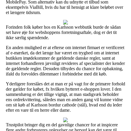
MobilePay. Som alternativ kan du udnytte et tilbud som
eksempelvis ViaBill, hvis du har til hensigt at klare beløbet over
et længere tidsrum.
Forinden folk køber hos en Karlsson webbutik burde de sådan
set have øje for webshoppens forretningsaftale, dog er det tit
ikke særlig spændende.
En anden mulighed er at efterse om internet firmaet er verificeret
af e-mærket, da det længe har været en tryghed om at internet
butikken imødekommer de gældende danske regler, samt at
internet forhandleren jævnligt revideres af specialister der kender
de gældende regler. Desuden tilbydes du chance for opbakning,
ifald du forvoldes dilemmaer i forbindelse med dit køb.
Yderligere foreslåes det at man er på vagt for de primære forhold
der gælder for købet, fx hvilken bytteret e-shoppen lover. I den
sammenhæng er det tillige vigtigt, at man stadigvæk beholder
ens ordrekvittering, således man en anden gang vil kunne vidne
om sit køb af Karlsson bordur cathode (stål), hvad end du leder
efter en vare til en herre eller dame.
Trustpilot bringer dig en del gavnlige chancer for at inspicere
flere andre forbrugeres oplevelser og herved kan det være til