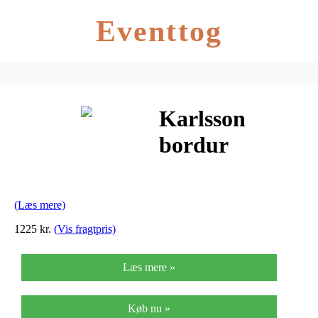
Eventtog
Karlsson
bordur
cathode (stål)
(Læs mere)
1225 kr.
(Vis fragtpris)
Læs mere »
Køb nu »