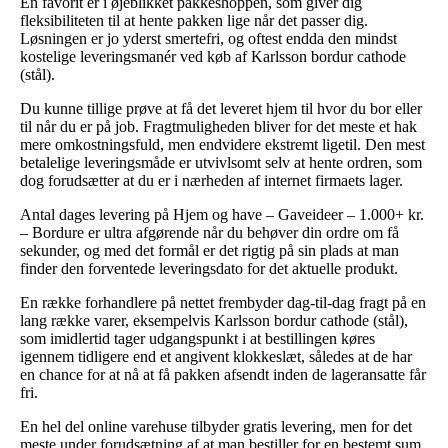
En favorit er i øjeblikket pakkeshoppen, som giver dig
fleksibiliteten til at hente pakken lige når det passer dig.
Løsningen er jo yderst smertefri, og oftest endda den mindst
kostelige leveringsmanér ved køb af Karlsson bordur cathode
(stål).
Du kunne tillige prøve at få det leveret hjem til hvor du bor eller
til når du er på job. Fragtmuligheden bliver for det meste et hak
mere omkostningsfuld, men endvidere ekstremt ligetil. Den mest
betalelige leveringsmåde er utvivlsomt selv at hente ordren, som
dog forudsætter at du er i nærheden af internet firmaets lager.
Antal dages levering på Hjem og have – Gaveideer – 1.000+ kr.
– Bordure er ultra afgørende når du behøver din ordre om få
sekunder, og med det formål er det rigtig på sin plads at man
finder den forventede leveringsdato for det aktuelle produkt.
En række forhandlere på nettet frembyder dag-til-dag fragt på en
lang række varer, eksempelvis Karlsson bordur cathode (stål),
som imidlertid tager udgangspunkt i at bestillingen køres
igennem tidligere end et angivent klokkeslæt, således at de har
en chance for at nå at få pakken afsendt inden de lageransatte får
fri.
En hel del online varehuse tilbyder gratis levering, men for det
meste under forudsætning af at man bestiller for en bestemt sum.