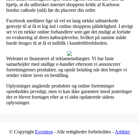
hjælp, at du udforsker internet shoppens kritik af Karlsson
bordur cathode (stål) før du placerer din ordre.
Facebook medfører lige så vel en lang række udmærkede
genveje til at få et kig ind i online shoppens pålidelighed. I øvrigt
ser vi en række online forhandlere som gør det muligt at forfatte
en evaluering af deres købsoplevelse, hvilket på samme måde
burde bruges til at få et indblik i kundetilfredsheden.
Websitet er finansieret af reklameindtægter. Vi har faste
samarbejder med utallige e-handler eftersom vi annoncerer
forretningernes produkter, og opnår betaling når den bruger vi
sender videre laver en bestilling.
Oplysninger angående produkter og online forretninger
opretholdes jævnligt, men vi kan ikke garantere imod justeringer
der er blevet foretaget efter at vi sidst opdaterede sidens
oplysninger.
© Copyright
Eventtog
- Alle rettigheder forbeholdes -
Artikler