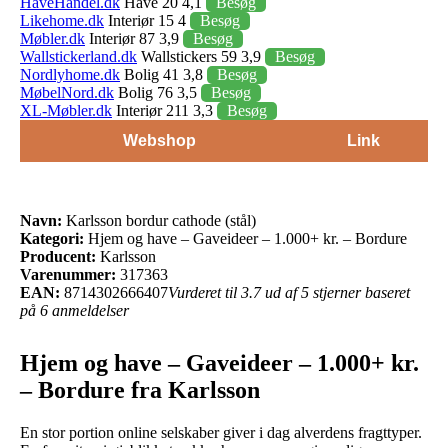
HaveHandel.dk
Have 20 4,1
Besøg
Likehome.dk
Interiør 15 4
Besøg
Møbler.dk
Interiør 87 3,9
Besøg
Wallstickerland.dk
Wallstickers 59 3,9
Besøg
Nordlyhome.dk
Bolig 41 3,8
Besøg
MøbelNord.dk
Bolig 76 3,5
Besøg
XL-Møbler.dk
Interiør 211 3,3
Besøg
Webshop
Link
Navn:
Karlsson bordur cathode (stål)
Kategori:
Hjem og have – Gaveideer – 1.000+ kr. – Bordure
Producent:
Karlsson
Varenummer:
317363
EAN:
8714302666407
Vurderet til 3.7 ud af 5 stjerner baseret
på 6 anmeldelser
Hjem og have – Gaveideer – 1.000+ kr.
– Bordure fra Karlsson
En stor portion online selskaber giver i dag alverdens fragttyper.