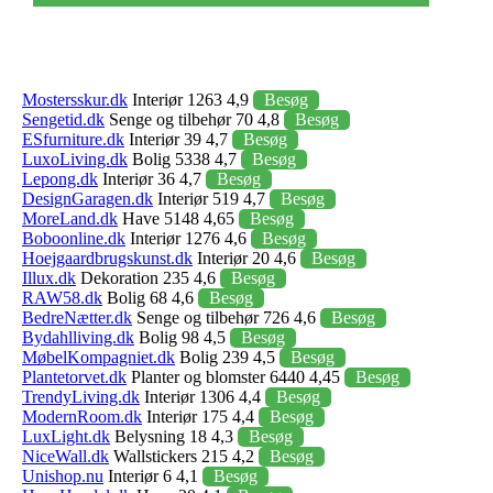
Mostersskur.dk
Interiør 1263 4,9
Besøg
Sengetid.dk
Senge og tilbehør 70 4,8
Besøg
ESfurniture.dk
Interiør 39 4,7
Besøg
LuxoLiving.dk
Bolig 5338 4,7
Besøg
Lepong.dk
Interiør 36 4,7
Besøg
DesignGaragen.dk
Interiør 519 4,7
Besøg
MoreLand.dk
Have 5148 4,65
Besøg
Boboonline.dk
Interiør 1276 4,6
Besøg
Hoejgaardbrugskunst.dk
Interiør 20 4,6
Besøg
Illux.dk
Dekoration 235 4,6
Besøg
RAW58.dk
Bolig 68 4,6
Besøg
BedreNætter.dk
Senge og tilbehør 726 4,6
Besøg
Bydahlliving.dk
Bolig 98 4,5
Besøg
MøbelKompagniet.dk
Bolig 239 4,5
Besøg
Plantetorvet.dk
Planter og blomster 6440 4,45
Besøg
TrendyLiving.dk
Interiør 1306 4,4
Besøg
ModernRoom.dk
Interiør 175 4,4
Besøg
LuxLight.dk
Belysning 18 4,3
Besøg
NiceWall.dk
Wallstickers 215 4,2
Besøg
Unishop.nu
Interiør 6 4,1
Besøg