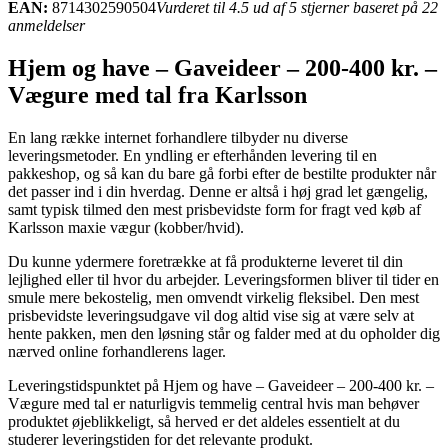
EAN:
8714302590504
Vurderet til 4.5 ud af 5 stjerner baseret på 22
anmeldelser
Hjem og have – Gaveideer – 200-400 kr. –
Vægure med tal fra Karlsson
En lang række internet forhandlere tilbyder nu diverse
leveringsmetoder. En yndling er efterhånden levering til en
pakkeshop, og så kan du bare gå forbi efter de bestilte produkter når
det passer ind i din hverdag. Denne er altså i høj grad let gængelig,
samt typisk tilmed den mest prisbevidste form for fragt ved køb af
Karlsson maxie vægur (kobber/hvid).
Du kunne ydermere foretrække at få produkterne leveret til din
lejlighed eller til hvor du arbejder. Leveringsformen bliver til tider en
smule mere bekostelig, men omvendt virkelig fleksibel. Den mest
prisbevidste leveringsudgave vil dog altid vise sig at være selv at
hente pakken, men den løsning står og falder med at du opholder dig
nærved online forhandlerens lager.
Leveringstidspunktet på Hjem og have – Gaveideer – 200-400 kr. –
Vægure med tal er naturligvis temmelig central hvis man behøver
produktet øjeblikkeligt, så herved er det aldeles essentielt at du
studerer leveringstiden for det relevante produkt.