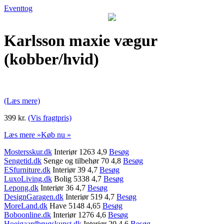
Eventtog
Karlsson maxie vægur
(kobber/hvid)
(Læs mere)
399 kr.
(Vis fragtpris)
Læs mere »
Køb nu »
Mostersskur.dk
Interiør 1263 4,9
Besøg
Sengetid.dk
Senge og tilbehør 70 4,8
Besøg
ESfurniture.dk
Interiør 39 4,7
Besøg
LuxoLiving.dk
Bolig 5338 4,7
Besøg
Lepong.dk
Interiør 36 4,7
Besøg
DesignGaragen.dk
Interiør 519 4,7
Besøg
MoreLand.dk
Have 5148 4,65
Besøg
Boboonline.dk
Interiør 1276 4,6
Besøg
Hoejgaardbrugskunst.dk
Interiør 20 4,6
Besøg