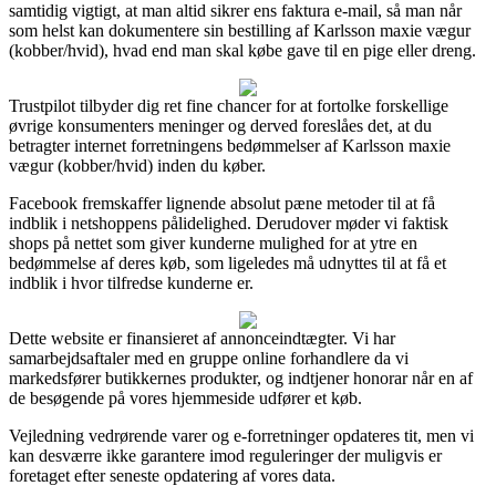
samtidig vigtigt, at man altid sikrer ens faktura e-mail, så man når
som helst kan dokumentere sin bestilling af Karlsson maxie vægur
(kobber/hvid), hvad end man skal købe gave til en pige eller dreng.
Trustpilot tilbyder dig ret fine chancer for at fortolke forskellige
øvrige konsumenters meninger og derved foreslåes det, at du
betragter internet forretningens bedømmelser af Karlsson maxie
vægur (kobber/hvid) inden du køber.
Facebook fremskaffer lignende absolut pæne metoder til at få
indblik i netshoppens pålidelighed. Derudover møder vi faktisk
shops på nettet som giver kunderne mulighed for at ytre en
bedømmelse af deres køb, som ligeledes må udnyttes til at få et
indblik i hvor tilfredse kunderne er.
Dette website er finansieret af annonceindtægter. Vi har
samarbejdsaftaler med en gruppe online forhandlere da vi
markedsfører butikkernes produkter, og indtjener honorar når en af
de besøgende på vores hjemmeside udfører et køb.
Vejledning vedrørende varer og e-forretninger opdateres tit, men vi
kan desværre ikke garantere imod reguleringer der muligvis er
foretaget efter seneste opdatering af vores data.