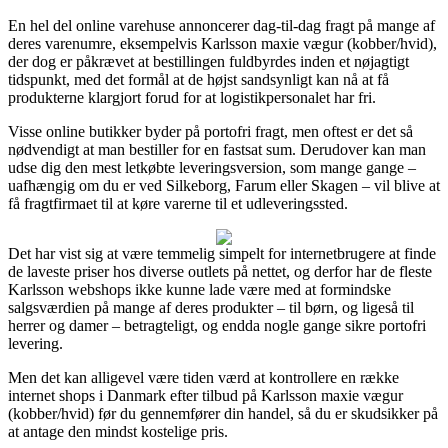
En hel del online varehuse annoncerer dag-til-dag fragt på mange af
deres varenumre, eksempelvis Karlsson maxie vægur (kobber/hvid),
der dog er påkrævet at bestillingen fuldbyrdes inden et nøjagtigt
tidspunkt, med det formål at de højst sandsynligt kan nå at få
produkterne klargjort forud for at logistikpersonalet har fri.
Visse online butikker byder på portofri fragt, men oftest er det så
nødvendigt at man bestiller for en fastsat sum. Derudover kan man
udse dig den mest letkøbte leveringsversion, som mange gange –
uafhængig om du er ved Silkeborg, Farum eller Skagen – vil blive at
få fragtfirmaet til at køre varerne til et udleveringssted.
Det har vist sig at være temmelig simpelt for internetbrugere at finde
de laveste priser hos diverse outlets på nettet, og derfor har de fleste
Karlsson webshops ikke kunne lade være med at formindske
salgsværdien på mange af deres produkter – til børn, og ligeså til
herrer og damer – betragteligt, og endda nogle gange sikre portofri
levering.
Men det kan alligevel være tiden værd at kontrollere en række
internet shops i Danmark efter tilbud på Karlsson maxie vægur
(kobber/hvid) før du gennemfører din handel, så du er skudsikker på
at antage den mindst kostelige pris.