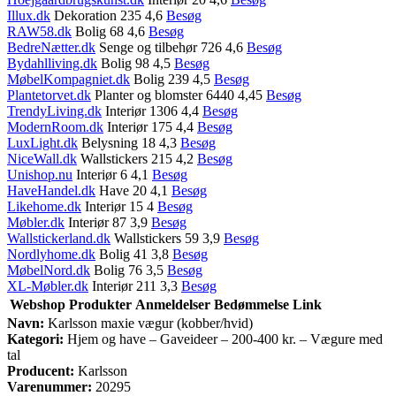
Illux.dk
Dekoration 235 4,6
Besøg
RAW58.dk
Bolig 68 4,6
Besøg
BedreNætter.dk
Senge og tilbehør 726 4,6
Besøg
Bydahlliving.dk
Bolig 98 4,5
Besøg
MøbelKompagniet.dk
Bolig 239 4,5
Besøg
Plantetorvet.dk
Planter og blomster 6440 4,45
Besøg
TrendyLiving.dk
Interiør 1306 4,4
Besøg
ModernRoom.dk
Interiør 175 4,4
Besøg
LuxLight.dk
Belysning 18 4,3
Besøg
NiceWall.dk
Wallstickers 215 4,2
Besøg
Unishop.nu
Interiør 6 4,1
Besøg
HaveHandel.dk
Have 20 4,1
Besøg
Likehome.dk
Interiør 15 4
Besøg
Møbler.dk
Interiør 87 3,9
Besøg
Wallstickerland.dk
Wallstickers 59 3,9
Besøg
Nordlyhome.dk
Bolig 41 3,8
Besøg
MøbelNord.dk
Bolig 76 3,5
Besøg
XL-Møbler.dk
Interiør 211 3,3
Besøg
Webshop
Produkter
Anmeldelser
Bedømmelse
Link
Navn:
Karlsson maxie vægur (kobber/hvid)
Kategori:
Hjem og have – Gaveideer – 200-400 kr. – Vægure med
tal
Producent:
Karlsson
Varenummer:
20295