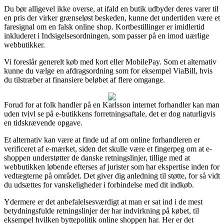
Du bør alligevel ikke overse, at ifald en butik udbyder deres varer til
en pris der virker grænseløst beskeden, kunne det undertiden være et
faresignal om en falsk online shop. Kortbestillinger er imidlertid
inkluderet i Indsigelsesordningen, som passer på en imod uærlige
webbutikker.
Vi foreslår generelt køb med kort eller MobilePay. Som et alternativ
kunne du vælge en afdragsordning som for eksempel ViaBill, hvis
du tilstræber at finansiere beløbet af flere omgange.
Forud for at folk handler på en Karlsson internet forhandler kan man
uden tvivl se på e-butikkens forretningsaftale, det er dog naturligvis
en tidskrævende opgave.
Et alternativ kan være at finde ud af om online forhandleren er
verificeret af e-mærket, siden det skulle være et fingerpeg om at e-
shoppen understøtter de danske retningslinjer, tillige med at
webbutikken løbende efterses af jurister som har ekspertise inden for
vedtægterne på området. Det giver dig anledning til støtte, for så vidt
du udsættes for vanskeligheder i forbindelse med dit indkøb.
Ydermere er det anbefalelsesværdigt at man er sat ind i de mest
betydningsfulde retningslinjer der har indvirkning på købet, til
eksempel hvilken byttepolitik online shoppen har. Her er det