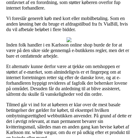
omfavnet af en forordning, som støtter køberen overfor fup
internet forhandlere.
Vi foreslår generelt køb med kort eller mobilbetaling. Som en
anden løsning bør du bruge et afdragstilbud fra fx ViaBill, hvis
du vil afbetale beløbet i flere bidder.
Inden folk handler i en Karlsson online shop burde de for at
være på den sikre side gennemgå e-butikkens regler, men det er
bare et omfattende arbejde.
Et alternativ kunne derfor være at tjekke om netshoppen er
støttet af e-mærket, som almindeligvis er et fingerpeg om at
internet forretningen retter sig efter de danske love, og at e-
forhandleren hyppigt revideres af fagfolk der behersker lovene
på området. Desuden får du anledning til at blive assisteret,
såfremt du skulle få vanskeligheder ved din ordre.
Tilmed går vi ind for at køberen er klar over de mest basale
betingelser der gælder for købet, til eksempel hvilken
ombytningsrettighed webbutikken anvender. På grund af dette er
det i øvrigt relevant, at man permanent bevarer sin
kvitteringsmail, således man en anden gang kan bevise købet af
Karlsson mr. white vægur, om du er på udkig efter et produkt til
en kvinde eller mand.