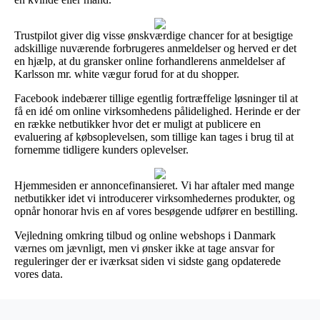
Trustpilot giver dig visse ønskværdige chancer for at besigtige
adskillige nuværende forbrugeres anmeldelser og herved er det
en hjælp, at du gransker online forhandlerens anmeldelser af
Karlsson mr. white vægur forud for at du shopper.
Facebook indebærer tillige egentlig fortræffelige løsninger til at
få en idé om online virksomhedens pålidelighed. Herinde er der
en række netbutikker hvor det er muligt at publicere en
evaluering af købsoplevelsen, som tillige kan tages i brug til at
fornemme tidligere kunders oplevelser.
Hjemmesiden er annoncefinansieret. Vi har aftaler med mange
netbutikker idet vi introducerer virksomhedernes produkter, og
opnår honorar hvis en af vores besøgende udfører en bestilling.
Vejledning omkring tilbud og online webshops i Danmark
værnes om jævnligt, men vi ønsker ikke at tage ansvar for
reguleringer der er iværksat siden vi sidste gang opdaterede
vores data.