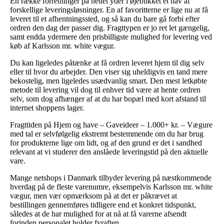
En række forretninger på nettet yder i øjeblikket et hav af
forskellige leveringsløsninger. En af favoritterne er lige nu at få
leveret til et afhentningssted, og så kan du bare gå forbi efter
ordren den dag der passer dig. Fragttypen er jo ret let gængelig,
samt endda ydermere den prisbilligste mulighed for levering ved
køb af Karlsson mr. white vægur.
Du kan ligeledes påtænke at få ordren leveret hjem til dig selv
eller til hvor du arbejder. Den viser sig uheldigvis en tand mere
bekostelig, men ligeledes usædvanlig smart. Den mest letkøbte
metode til levering vil dog til enhver tid være at hente ordren
selv, som dog afhænger af at du har bopæl med kort afstand til
internet shoppens lager.
Fragttiden på Hjem og have – Gaveideer – 1.000+ kr. – Vægure
med tal er selvfølgelig ekstremt bestemmende om du har brug
for produkterne lige om lidt, og af den grund er det i sandhed
relevant at vi studerer den anslåede leveringstid på den aktuelle
vare.
Mange netshops i Danmark tilbyder levering på næstkommende
hverdag på de fleste varenumre, eksempelvis Karlsson mr. white
vægur, men vær opmærksom på at det er påkrævet at
bestillingen gennemføres tidligere end et konkret tidspunkt,
således at de har mulighed for at nå at få varerne afsendt
forinden personalet holder fyraften.