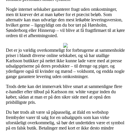
Nogle internet selskaber garanterer fragt uden omkostninger,
men tit kræver det at man køber for et præcist beløb. Som
alternativ kan man udvælge den mest letkøbte leveringsversion,
hvilket gerne – ligegyldigt om du bor tæt på Hørsholm,
Sønderborg eller Hinnerup – vil blive at få fragtfirmaet til at køre
ordren til et afhentningssted.
Det er jo vældig overkommeligt for forbrugerne at sammenholde
priser i blandt diverse online selskaber, og så har utallige
Karlsson butikker på nettet ikke kunne lade være med at presse
udsalgspriserne på deres produkter – til drenge og piger, og
yderligere også til kvinder og mænd – voldsomt, og endda nogle
gange garantere levering uden omkostninger.
Trods dette kan det immervæk blive smart at sammenligne flere
e-handler efter tilbud på Karlsson mr. white vægur inden du
køber, sådan at man er på den sikre side med at opnå den
prisbilligste pris.
Du bør trods alt være så påpasselig, at ifald en webshop
frembyder varer til salg for en udsalgspris som kan virke
uforståeligt overkommelig, så bør det undertiden være et symbol
på en falsk butik. Betalinger med kort er ikke desto mindre