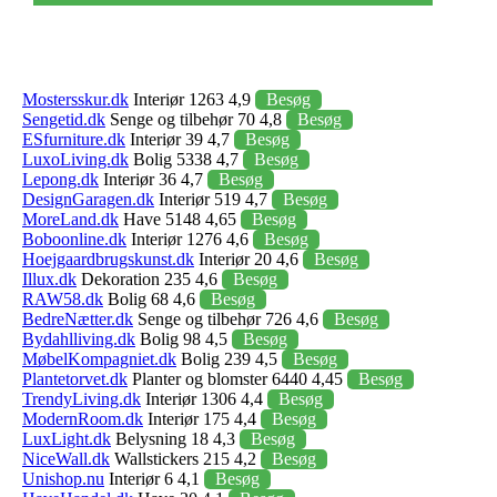
Mostersskur.dk
Interiør 1263 4,9
Besøg
Sengetid.dk
Senge og tilbehør 70 4,8
Besøg
ESfurniture.dk
Interiør 39 4,7
Besøg
LuxoLiving.dk
Bolig 5338 4,7
Besøg
Lepong.dk
Interiør 36 4,7
Besøg
DesignGaragen.dk
Interiør 519 4,7
Besøg
MoreLand.dk
Have 5148 4,65
Besøg
Boboonline.dk
Interiør 1276 4,6
Besøg
Hoejgaardbrugskunst.dk
Interiør 20 4,6
Besøg
Illux.dk
Dekoration 235 4,6
Besøg
RAW58.dk
Bolig 68 4,6
Besøg
BedreNætter.dk
Senge og tilbehør 726 4,6
Besøg
Bydahlliving.dk
Bolig 98 4,5
Besøg
MøbelKompagniet.dk
Bolig 239 4,5
Besøg
Plantetorvet.dk
Planter og blomster 6440 4,45
Besøg
TrendyLiving.dk
Interiør 1306 4,4
Besøg
ModernRoom.dk
Interiør 175 4,4
Besøg
LuxLight.dk
Belysning 18 4,3
Besøg
NiceWall.dk
Wallstickers 215 4,2
Besøg
Unishop.nu
Interiør 6 4,1
Besøg