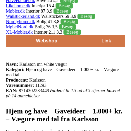
HaveHandel.dk
Have 20 4,1
Besøg
Likehome.dk
Interiør 15 4
Besøg
Møbler.dk
Interiør 87 3,9
Besøg
Wallstickerland.dk
Wallstickers 59 3,9
Besøg
Nordlyhome.dk
Bolig 41 3,8
Besøg
MøbelNord.dk
Bolig 76 3,5
Besøg
XL-Møbler.dk
Interiør 211 3,3
Besøg
Webshop
Link
Navn:
Karlsson mr. white vægur
Kategori:
Hjem og have – Gaveideer – 1.000+ kr. – Vægure
med tal
Producent:
Karlsson
Varenummer:
11293
EAN:
8714302233449
Vurderet til 4.3 ud af 5 stjerner baseret
på 14 anmeldelser
Hjem og have – Gaveideer – 1.000+ kr.
– Vægure med tal fra Karlsson