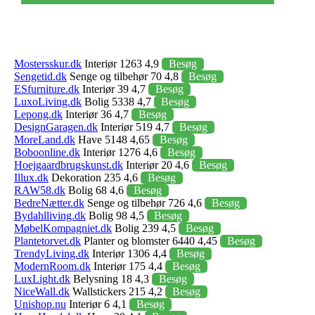
Mostersskur.dk
Interiør 1263 4,9
Besøg
Sengetid.dk
Senge og tilbehør 70 4,8
Besøg
ESfurniture.dk
Interiør 39 4,7
Besøg
LuxoLiving.dk
Bolig 5338 4,7
Besøg
Lepong.dk
Interiør 36 4,7
Besøg
DesignGaragen.dk
Interiør 519 4,7
Besøg
MoreLand.dk
Have 5148 4,65
Besøg
Boboonline.dk
Interiør 1276 4,6
Besøg
Hoejgaardbrugskunst.dk
Interiør 20 4,6
Besøg
Illux.dk
Dekoration 235 4,6
Besøg
RAW58.dk
Bolig 68 4,6
Besøg
BedreNætter.dk
Senge og tilbehør 726 4,6
Besøg
Bydahlliving.dk
Bolig 98 4,5
Besøg
MøbelKompagniet.dk
Bolig 239 4,5
Besøg
Plantetorvet.dk
Planter og blomster 6440 4,45
Besøg
TrendyLiving.dk
Interiør 1306 4,4
Besøg
ModernRoom.dk
Interiør 175 4,4
Besøg
LuxLight.dk
Belysning 18 4,3
Besøg
NiceWall.dk
Wallstickers 215 4,2
Besøg
Unishop.nu
Interiør 6 4,1
Besøg