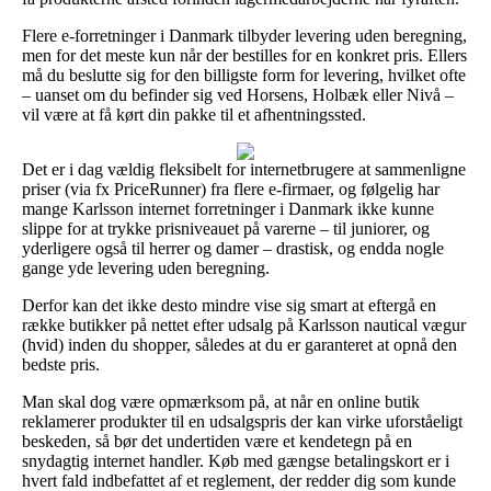
Flere e-forretninger i Danmark tilbyder levering uden beregning,
men for det meste kun når der bestilles for en konkret pris. Ellers
må du beslutte sig for den billigste form for levering, hvilket ofte
– uanset om du befinder sig ved Horsens, Holbæk eller Nivå –
vil være at få kørt din pakke til et afhentningssted.
Det er i dag vældig fleksibelt for internetbrugere at sammenligne
priser (via fx PriceRunner) fra flere e-firmaer, og følgelig har
mange Karlsson internet forretninger i Danmark ikke kunne
slippe for at trykke prisniveauet på varerne – til juniorer, og
yderligere også til herrer og damer – drastisk, og endda nogle
gange yde levering uden beregning.
Derfor kan det ikke desto mindre vise sig smart at eftergå en
række butikker på nettet efter udsalg på Karlsson nautical vægur
(hvid) inden du shopper, således at du er garanteret at opnå den
bedste pris.
Man skal dog være opmærksom på, at når en online butik
reklamerer produkter til en udsalgspris der kan virke uforståeligt
beskeden, så bør det undertiden være et kendetegn på en
snydagtig internet handler. Køb med gængse betalingskort er i
hvert fald indbefattet af et reglement, der redder dig som kunde