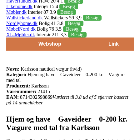
HaveHandel.dk
Have 20 4,1
Besøg
Likehome.dk
Interiør 15 4
Besøg
Møbler.dk
Interiør 87 3,9
Besøg
Wallstickerland.dk
Wallstickers 59 3,9
Besøg
Nordlyhome.dk
Bolig 41 3,8
Besøg
MøbelNord.dk
Bolig 76 3,5
Besøg
XL-Møbler.dk
Interiør 211 3,3
Besøg
Webshop
Link
Navn:
Karlsson nautical vægur (hvid)
Kategori:
Hjem og have – Gaveideer – 0-200 kr. – Vægure
med tal
Producent:
Karlsson
Varenummer:
21415
EAN:
8714302598869
Vurderet til 3.8 ud af 5 stjerner baseret
på 14 anmeldelser
Hjem og have – Gaveideer – 0-200 kr. –
Vægure med tal fra Karlsson