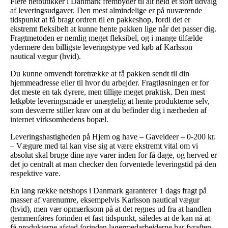
Flere netbutikker i Danmark frembyder til alt held et stort udvalg
af leveringsudgaver. Den mest almindelige er på nuværende
tidspunkt at få bragt ordren til en pakkeshop, fordi det er
ekstremt fleksibelt at kunne hente pakken lige når det passer dig.
Fragtmetoden er nemlig meget fleksibel, og i mange tilfælde
ydermere den billigste leveringstype ved køb af Karlsson
nautical vægur (hvid).
Du kunne omvendt foretrække at få pakken sendt til din
hjemmeadresse eller til hvor du arbejder. Fragtløsningen er for
det meste en tak dyrere, men tillige meget praktisk. Den mest
letkøbte leveringsmåde er unægtelig at hente produkterne selv,
som desværre stiller krav om at du befinder dig i nærheden af
internet virksomhedens bopæl.
Leveringshastigheden på Hjem og have – Gaveideer – 0-200 kr.
– Vægure med tal kan vise sig at være ekstremt vital om vi
absolut skal bruge dine nye varer inden for få dage, og herved er
det jo centralt at man checker den forventede leveringstid på den
respektive vare.
En lang række netshops i Danmark garanterer 1 dags fragt på
masser af varenumre, eksempelvis Karlsson nautical vægur
(hvid), men vær opmærksom på at det regnes ud fra at handlen
gemmenføres forinden et fast tidspunkt, således at de kan nå at
få produkterne afsted forinden lagermedarbejderne har fyraften.