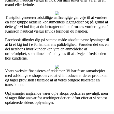
Karlsson nautical vægur (hvid), om man søger efter varer til en
mand eller kvinde.
Trustpilot genererer adskillige uafhængige genveje til at vurdere
en stor gruppe aktuelle konsumenters iagttagelser og på grund af
dette går vi ind for, at du betragter online firmaets vurderinger af
Karlsson nautical vægur (hvid) forinden du handler.
Facebook tilbyder dig på samme måde absolut pæne løsninger til
at få et kig ind i e-forhandlerens pålidelighed. Foruden det ses en
del netshops hvor kunder kan ytre en anmeldelse af
ordreforløbet, som tilmed må udnyttes til at afveje tilfredsheden
hos kunderne.
Vores website finansieres af reklamer. Vi har faste samarbejder
med adskillige e-shops derved at vi introducerer deres produkter,
og tager provision i tilfælde af at vores brugere fuldfører en
transaktion.
Oplysninger angående varer og e-shops opdateres jævnligt, men
vi tager ikke ansvar for ændringer der er udført efter at vi senest
opdaterede sidens oplysninger.