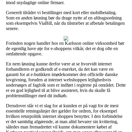
imod snydagtige online firmaer.
Generelt tilråder vi bestillinger med kort eller mobilbetaling.
Som en anden løsning bør du drage nytte af en afdragsordning
som eksempelvis ViaBill, når du tilstræber at afbetale betalingen
senere.
Forinden nogen handler hos en Karlsson online virksomhed bør
de egentlig have øje for e-shoppens vilkår, det er dog ofte en
omfattende opgave.
En nem løsning kunne derfor være at se hvorvidt internet
forhandleren er godkendt af e-mærket, da det kan være en
garanti for at e-butikken imødekommer den officielle danske
lovgivning, foruden at internet webshoppen lejlighedsvis
undersøges af fagfolk som er indført i reglerne på området. Dette
er en god lejlighed til at blive assisteret, hvis du skulle få
problemstillinger med dit indkøb.
Derudover slår vi et slag for at kunden er på vagt for de mest
essentielle retningslinjer der gælder for ordren, for eksempel
hvilken returpolitik internet shoppen benytter. I den forbindelse
er det samtidig afgørende, at man altid bevarer sin kvittering,
således man fremadrettet vil kunne dokumentere købet af