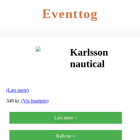
Eventtog
Karlsson
nautical
vægur (hvid)
(Læs mere)
349 kr.
(Vis fragtpris)
Læs mere »
Køb nu »