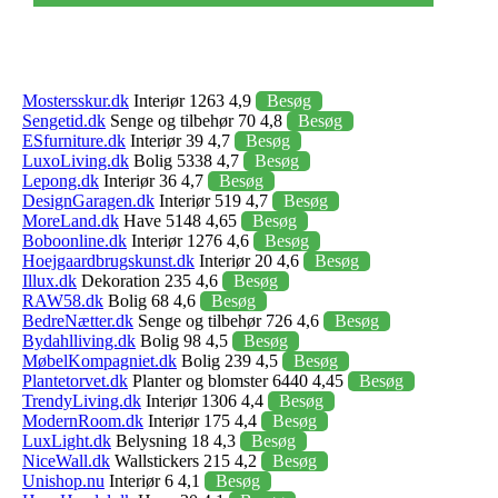
Mostersskur.dk
Interiør 1263 4,9
Besøg
Sengetid.dk
Senge og tilbehør 70 4,8
Besøg
ESfurniture.dk
Interiør 39 4,7
Besøg
LuxoLiving.dk
Bolig 5338 4,7
Besøg
Lepong.dk
Interiør 36 4,7
Besøg
DesignGaragen.dk
Interiør 519 4,7
Besøg
MoreLand.dk
Have 5148 4,65
Besøg
Boboonline.dk
Interiør 1276 4,6
Besøg
Hoejgaardbrugskunst.dk
Interiør 20 4,6
Besøg
Illux.dk
Dekoration 235 4,6
Besøg
RAW58.dk
Bolig 68 4,6
Besøg
BedreNætter.dk
Senge og tilbehør 726 4,6
Besøg
Bydahlliving.dk
Bolig 98 4,5
Besøg
MøbelKompagniet.dk
Bolig 239 4,5
Besøg
Plantetorvet.dk
Planter og blomster 6440 4,45
Besøg
TrendyLiving.dk
Interiør 1306 4,4
Besøg
ModernRoom.dk
Interiør 175 4,4
Besøg
LuxLight.dk
Belysning 18 4,3
Besøg
NiceWall.dk
Wallstickers 215 4,2
Besøg
Unishop.nu
Interiør 6 4,1
Besøg