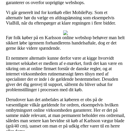
garanterer os overfor uoprigtige webshops.
Vi går generelt ind for kortkøb eller MobilePay. Som et
alternativ bør du vælge en afdragsløsning som eksempelvis
ViaBill, når du efterspørger at klare regningen i flere bidder.
Før folk køber på en Karlsson online webshop behøver man helt
sikkert løbe igennem forhandlerens handelsaftale, dog er det
gerne ikke videre spændende.
Et nemmere alternativ kunne derfor være at kigge hvorvidt
internet selskabet er medlem af e-mærket, fordi det kan være en
sikring om at online firmaet forstår de danske regler, og at
internet virksomheden rutinemæssigt føres tilsyn med af
specialister der er inde i de gældende bestemmelser. Desuden
giver det dig genvej til support, såfremt du bliver udsat for
problemstillinger i processen med dit køb.
Derudover kan det anbefales at køberen er obs på de
væsentligste vilkår gældende for ordren, eksempelvis hvilken
ombytningsret online virksomheden garanterer. Her er det på
samme måde relevant, at man permanent beholder ens ordremail,
således man senere kan bevidne sit køb af Karlsson vægur blade
(grå/40 cm), uanset om man er på udkig efter varer til en herre