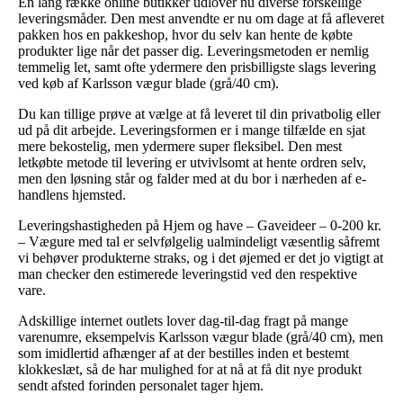
En lang række online butikker udlover nu diverse forskellige
leveringsmåder. Den mest anvendte er nu om dage at få afleveret
pakken hos en pakkeshop, hvor du selv kan hente de købte
produkter lige når det passer dig. Leveringsmetoden er nemlig
temmelig let, samt ofte ydermere den prisbilligste slags levering
ved køb af Karlsson vægur blade (grå/40 cm).
Du kan tillige prøve at vælge at få leveret til din privatbolig eller
ud på dit arbejde. Leveringsformen er i mange tilfælde en sjat
mere bekostelig, men ydermere super fleksibel. Den mest
letkøbte metode til levering er utvivlsomt at hente ordren selv,
men den løsning står og falder med at du bor i nærheden af e-
handlens hjemsted.
Leveringshastigheden på Hjem og have – Gaveideer – 0-200 kr.
– Vægure med tal er selvfølgelig ualmindeligt væsentlig såfremt
vi behøver produkterne straks, og i det øjemed er det jo vigtigt at
man checker den estimerede leveringstid ved den respektive
vare.
Adskillige internet outlets lover dag-til-dag fragt på mange
varenumre, eksempelvis Karlsson vægur blade (grå/40 cm), men
som imidlertid afhænger af at der bestilles inden et bestemt
klokkeslæt, så de har mulighed for at nå at få dit nye produkt
sendt afsted forinden personalet tager hjem.