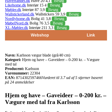
HaveHandel.dk
Have 20 4,1
Besøg
Likehome.dk
Interiør 15 4
Besøg
Møbler.dk
Interiør 87 3,9
Besøg
Wallstickerland.dk
Wallstickers 59 3,9
Besøg
Nordlyhome.dk
Bolig 41 3,8
Besøg
MøbelNord.dk
Bolig 76 3,5
Besøg
XL-Møbler.dk
Interiør 211 3,3
Besøg
Webshop
Link
Navn:
Karlsson vægur blade (grå/40 cm)
Kategori:
Hjem og have – Gaveideer – 0-200 kr. – Vægure
med tal
Producent:
Karlsson
Varenummer:
22304
EAN:
8714302597466
Vurderet til 3.7 ud af 5 stjerner baseret
på 24 anmeldelser
Hjem og have – Gaveideer – 0-200 kr. –
Vægure med tal fra Karlsson