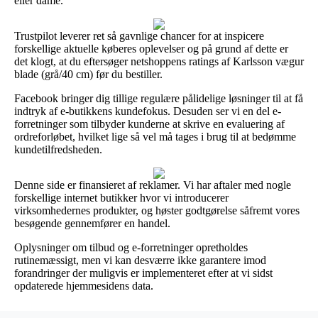
eller dame.
Trustpilot leverer ret så gavnlige chancer for at inspicere
forskellige aktuelle køberes oplevelser og på grund af dette er
det klogt, at du eftersøger netshoppens ratings af Karlsson vægur
blade (grå/40 cm) før du bestiller.
Facebook bringer dig tillige regulære pålidelige løsninger til at få
indtryk af e-butikkens kundefokus. Desuden ser vi en del e-
forretninger som tilbyder kunderne at skrive en evaluering af
ordreforløbet, hvilket lige så vel må tages i brug til at bedømme
kundetilfredsheden.
Denne side er finansieret af reklamer. Vi har aftaler med nogle
forskellige internet butikker hvor vi introducerer
virksomhedernes produkter, og høster godtgørelse såfremt vores
besøgende gennemfører en handel.
Oplysninger om tilbud og e-forretninger opretholdes
rutinemæssigt, men vi kan desværre ikke garantere imod
forandringer der muligvis er implementeret efter at vi sidst
opdaterede hjemmesidens data.