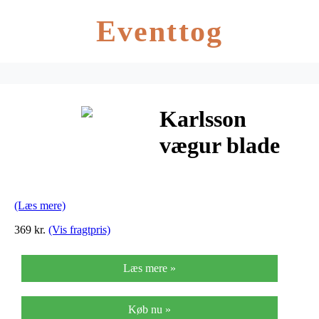
Eventtog
Karlsson
vægur blade
(grå/40 cm)
(Læs mere)
369 kr.
(Vis fragtpris)
Læs mere »
Køb nu »