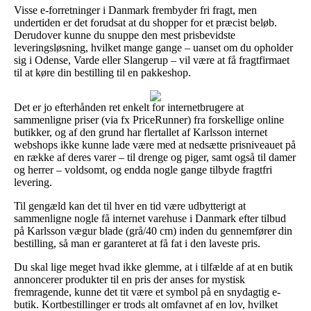
Visse e-forretninger i Danmark frembyder fri fragt, men
undertiden er det forudsat at du shopper for et præcist beløb.
Derudover kunne du snuppe den mest prisbevidste
leveringsløsning, hvilket mange gange – uanset om du opholder
sig i Odense, Varde eller Slangerup – vil være at få fragtfirmaet
til at køre din bestilling til en pakkeshop.
Det er jo efterhånden ret enkelt for internetbrugere at
sammenligne priser (via fx PriceRunner) fra forskellige online
butikker, og af den grund har flertallet af Karlsson internet
webshops ikke kunne lade være med at nedsætte prisniveauet på
en række af deres varer – til drenge og piger, samt også til damer
og herrer – voldsomt, og endda nogle gange tilbyde fragtfri
levering.
Til gengæld kan det til hver en tid være udbytterigt at
sammenligne nogle få internet varehuse i Danmark efter tilbud
på Karlsson vægur blade (grå/40 cm) inden du gennemfører din
bestilling, så man er garanteret at få fat i den laveste pris.
Du skal lige meget hvad ikke glemme, at i tilfælde af at en butik
annoncerer produkter til en pris der anses for mystisk
fremragende, kunne det tit være et symbol på en snydagtig e-
butik. Kortbestillinger er trods alt omfavnet af en lov, hvilket