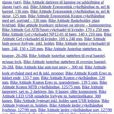
slange (sæt)
,
Bike Attitude dækjern til lapning og udskiftning af
slange (sæt), gul
,
Bike Attitude Ergonomisk cykelhåndtag m. gel &
barend, 136 mm
,
Bike Attitude Ergonomisk cykelhåndtag m. gel &
skrue, 125 mm
,
Bike Attitude Ergonomisk Kraton cykelhåndtag
med gel, sort/rød – 130 mm
,
Bike Attitude flaskeholder, plast
hvid/rød
,
Bike attitude frontkurv m/kroge og stivere – fastmontering
,
Bike Attitude Gel ATB/Sport cykelsadel til kvinder, 170 x 250 mm
,
Bike Attitude Gel cykelsadel NP12-01 til børn, 140 x 210 mm
,
Bike
Attitude Gel cykelsadel til kvinder, 169 x 248 mm
,
Bike Attitude
high power forlygte, inkl. holder
,
Bike Attitude junior cykelsadel til
børn, 24â, 150 x 226 mm
,
Bike Attitude Justerbar støtteben m.
knappe, 26-28â
,
Bike Attitude justerbar støtteben til oval bagstel,
m/snap lock
,
Bike Attitude justerbar støtteben til oversize bagstel,
26-28â
,
Bike Attitude klar anti-rust spray – 300 ml
,
Bike Attitude
kork styrbånd med gel & inkl. propper
,
Bike Attitude Kratib Ergo m.
lukket ende, 133,7 mm
,
Bike Attitude Kraton cykelhåndtag, 120
mm
,
Bike Attitude Kraton Ergo m. spænderinge, 139,5 mm
,
Bike
Attitude Kraton MTB cykelhåndtag, 125/75 mm
,
Bike Attitude
lappegrej, sæt m. 2 dækjern, lim, 6 lapper, slibe komponent
,
Bike
Attitude LED USB opladelig forlygte m. batteriindikator, 300
lumen
,
Bike Attitude lygtesæt inkl. holder samt USB ledning
,
Bike
Attitude lygtesæt m. holdere
,
Bike Attitude læder cykelhåndtag
lysebrun, 127/90 mm
,
Bike Attitude læder cykelhåndtag sort, 127/90