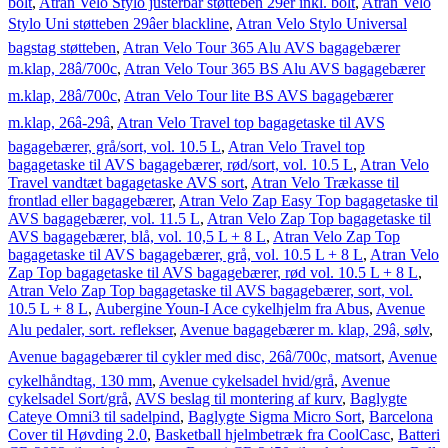
bolt
,
Atran Velo Stylo justerbar støtteben 29er inkl. bolt
,
Atran Velo
Stylo Uni støtteben 29âer blackline
,
Atran Velo Stylo Universal
bagstag støtteben
,
Atran Velo Tour 365 Alu AVS bagagebærer
m.klap, 28â/700c
,
Atran Velo Tour 365 BS Alu AVS bagagebærer
m.klap, 28â/700c
,
Atran Velo Tour lite BS AVS bagagebærer
m.klap, 26â-29â
,
Atran Velo Travel top bagagetaske til AVS
bagagebærer, grå/sort, vol. 10.5 L
,
Atran Velo Travel top
bagagetaske til AVS bagagebærer, rød/sort, vol. 10.5 L
,
Atran Velo
Travel vandtæt bagagetaske AVS sort
,
Atran Velo Trækasse til
frontlad eller bagagebærer
,
Atran Velo Zap Easy Top bagagetaske til
AVS bagagebærer, vol. 11.5 L
,
Atran Velo Zap Top bagagetaske til
AVS bagagebærer, blå, vol. 10,5 L + 8 L
,
Atran Velo Zap Top
bagagetaske til AVS bagagebærer, grå, vol. 10.5 L + 8 L
,
Atran Velo
Zap Top bagagetaske til AVS bagagebærer, rød vol. 10.5 L + 8 L
,
Atran Velo Zap Top bagagetaske til AVS bagagebærer, sort, vol.
10.5 L + 8 L
,
Aubergine Youn-I Ace cykelhjelm fra Abus
,
Avenue
Alu pedaler, sort. reflekser
,
Avenue bagagebærer m. klap, 29â, sølv
,
Avenue bagagebærer til cykler med disc, 26â/700c, matsort
,
Avenue
cykelhåndtag, 130 mm
,
Avenue cykelsadel hvid/grå
,
Avenue
cykelsadel Sort/grå
,
AVS beslag til montering af kurv
,
Baglygte
Cateye Omni3 til sadelpind
,
Baglygte Sigma Micro Sort
,
Barcelona
Cover til Høvding 2.0
,
Basketball hjelmbetræk fra CoolCasc
,
Batteri