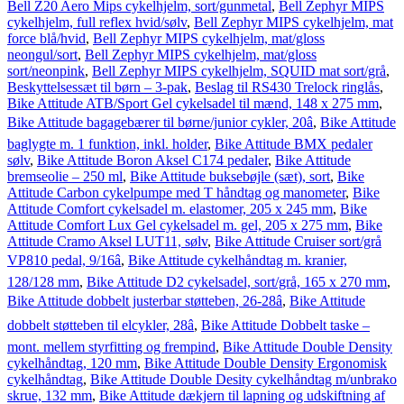
Bell Z20 Aero Mips cykelhjelm, sort/gunmetal
,
Bell Zephyr MIPS
cykelhjelm, full reflex hvid/sølv
,
Bell Zephyr MIPS cykelhjelm, mat
force blå/hvid
,
Bell Zephyr MIPS cykelhjelm, mat/gloss
neongul/sort
,
Bell Zephyr MIPS cykelhjelm, mat/gloss
sort/neonpink
,
Bell Zephyr MIPS cykelhjelm, SQUID mat sort/grå
,
Beskyttelsessæt til børn – 3-pak
,
Beslag til RS430 Trelock ringlås
,
Bike Attitude ATB/Sport Gel cykelsadel til mænd, 148 x 275 mm
,
Bike Attitude bagagebærer til børne/junior cykler, 20â
,
Bike Attitude
baglygte m. 1 funktion, inkl. holder
,
Bike Attitude BMX pedaler
sølv
,
Bike Attitude Boron Aksel C174 pedaler
,
Bike Attitude
bremseolie – 250 ml
,
Bike Attitude buksebøjle (sæt), sort
,
Bike
Attitude Carbon cykelpumpe med T håndtag og manometer
,
Bike
Attitude Comfort cykelsadel m. elastomer, 205 x 245 mm
,
Bike
Attitude Comfort Lux Gel cykelsadel m. gel, 205 x 275 mm
,
Bike
Attitude Cramo Aksel LUT11, sølv
,
Bike Attitude Cruiser sort/grå
VP810 pedal, 9/16â
,
Bike Attitude cykelhåndtag m. kranier,
128/128 mm
,
Bike Attitude D2 cykelsadel, sort/grå, 165 x 270 mm
,
Bike Attitude dobbelt justerbar støtteben, 26-28â
,
Bike Attitude
dobbelt støtteben til elcykler, 28â
,
Bike Attitude Dobbelt taske –
mont. mellem styrfitting og frempind
,
Bike Attitude Double Density
cykelhåndtag, 120 mm
,
Bike Attitude Double Density Ergonomisk
cykelhåndtag
,
Bike Attitude Double Desity cykelhåndtag m/unbrako
skrue, 132 mm
,
Bike Attitude dækjern til lapning og udskiftning af