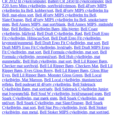
CR 2032 til cykelcomputer
,
Batteri CR 2450 til cykelcomputer
,
Bell
Z20 Aero Mips cykelhjelm, sort/hvid/crimson
,
Bell 4Forty MIPS
cykelhjelm fra Bell, kobber/sort
,
Bell 4Forty MIPS cykelhjelm fra
Bell, mat-gloss sort
,
Bell 4Forty MIPS cykelhjelm fra Bell,
Slate/Orange
,
Bell 4Forty MIPS cykelhjelm fra Bell, smoke/pære
grøn
,
Bell Annex MIPS, mat sort/blank
,
Bell Annex MIPS, midnight
blue
,
Bell Bellino Cykelhjelm Børn, lilla hjerter
,
Bell Coast
cykelhjelm, blå/hvid
,
Bell Draft Cykelhjelm, Rød
,
Bell Draft Ergo
Fit cykelhjelm, Hibiscus/Sort
,
Bell Draft Ergo Fit cykelhjelm,
kryptonit/gunmetal
,
Bell Draft Ergo Fit Cykelhjelm, mat sort
,
Bell
Draft MIPS Ergo Fit Cykelhjelm, hvid/sølv
,
Bell Draft MIPS Ergo
Fit Cykelhjelm, mat sort
,
Bell Formula cykelhjelm, mat sort
,
Bell
Formula cykelhjelm, neongul/sort
,
Bell Hub cykelhjelm, mat
gunmetallic
,
Bell Hub cykelhjelm, mat sort
,
Bell Lil Ripper Børn,
Checker mat sort/hvid
,
Bell Lil Ripper Børn, Checkers Mat
,
Bell Lil
Ripper Børn, Eyes Gloss Berry
,
Bell Lil Ripper Børn, Gloss Blue
Eyes
,
Bell Lil Ripper Børn, Monster Gloss Green
,
Bell Local
cykelhjelm, Mat Maroon
,
Bell Local cykelhjelm, titanium/sort
refleks
,
Bell pudesæt til 4Forty cykelhjelm
,
Bell Sidetrack
Cykelhjelm Børn, mat sort/sølv
,
Bell Sidetrack Cykelhjelm Junior,
mat lysegrøn/blå
,
Bell Soul W cykelhjelm, hvid/smaragd grøn
,
Bell
Spark Cykelhjelm, mat mørk grøn
,
Bell Spark Cykelhjelm, mat
rød/sort
,
Bell Spark Cykelhjelm, mat Slate/Orange
,
Bell Spark
Cykelhjelm, mat sort
,
Bell Star Pro cykelhjelm, hvid
,
Bell Stoker
cykelhjelm, gun metal
,
Bell Stoker MIPS cykelhjelm, mat sort/rød
,