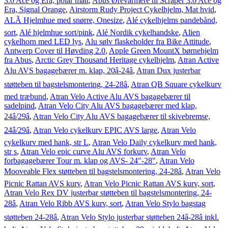
3.0 Ace og Era, polar matt
,
Abus Ørevarmere til Scraper 3.0 Ace og
Era, Signal Orange
,
Airstorm Rudy Project Cykelhjelm, Mat hvid
,
ALÃ Hjelmhue med snørre, Onesize
,
Alé cykelhjelms pandebånd,
sort
,
Alé hjelmhue sort/pink
,
Alé Nordik cykelhandske
,
Alien
cykelhorn med LED lys
,
Alu sølv flaskeholder fra Bike Attitude
,
Antwerp Cover til Høvding 2.0
,
Apple Green MountX børnehjelm
fra Abus
,
Arctic Grey Thousand Heritage cykelhjelm
,
Atran Active
Alu AVS bagagebærer m. klap, 20â-24â
,
Atran Dux justerbar
støtteben til bagstelsmontering, 24-28â
,
Atran QB Square cykelkurv
med træbund
,
Atran Velo Active Alu AVS bagagebærer til
sadelpind
,
Atran Velo City Alu AVS bagagebærer med klap,
24â/29â
,
Atran Velo City Alu AVS bagagebærer til skivebremse,
24â/29â
,
Atran Velo cykelkurv EPIC AVS large
,
Atran Velo
cykelkurv med hank, str L
,
Atran Velo Daily cykelkurv med hank,
str s
,
Atran Velo epic curve Alu AVS forkurv
,
Atran Velo
forbagagebærer Tour m. klap og AVS- 24"-28"
,
Atran Velo
Mooveable Flex støtteben til bagstelsmontering, 24-28â
,
Atran Velo
Picnic Rattan AVS kurv
,
Atran Velo Picnic Rattan AVS kurv, sort
,
Atran Velo Rex DV justerbar støtteben til bagstelsmontering, 24-
28â
,
Atran Velo Ribb AVS kurv, sort
,
Atran Velo Stylo bagstag
støtteben 24-28â
,
Atran Velo Stylo justerbar støtteben 24â-28â inkl.