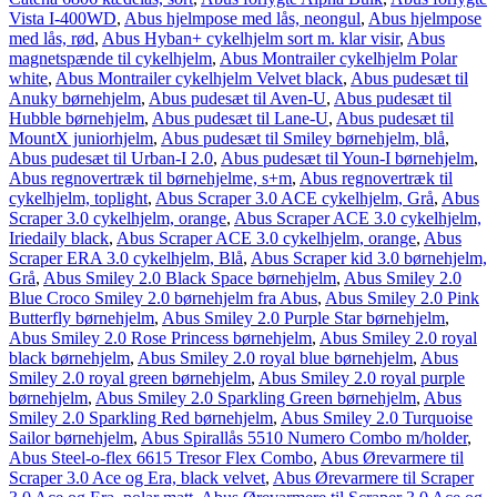
Vista I-400WD
,
Abus hjelmpose med lås, neongul
,
Abus hjelmpose
med lås, rød
,
Abus Hyban+ cykelhjelm sort m. klar visir
,
Abus
magnetspænde til cykelhjelm
,
Abus Montrailer cykelhjelm Polar
white
,
Abus Montrailer cykelhjelm Velvet black
,
Abus pudesæt til
Anuky børnehjelm
,
Abus pudesæt til Aven-U
,
Abus pudesæt til
Hubble børnehjelm
,
Abus pudesæt til Lane-U
,
Abus pudesæt til
MountX juniorhjelm
,
Abus pudesæt til Smiley børnehjelm, blå
,
Abus pudesæt til Urban-I 2.0
,
Abus pudesæt til Youn-I børnehjelm
,
Abus regnovertræk til børnehjelme, s+m
,
Abus regnovertræk til
cykelhjelm, toplight
,
Abus Scraper 3.0 ACE cykelhjelm, Grå
,
Abus
Scraper 3.0 cykelhjelm, orange
,
Abus Scraper ACE 3.0 cykelhjelm,
Iriedaily black
,
Abus Scraper ACE 3.0 cykelhjelm, orange
,
Abus
Scraper ERA 3.0 cykelhjelm, Blå
,
Abus Scraper kid 3.0 børnehjelm,
Grå
,
Abus Smiley 2.0 Black Space børnehjelm
,
Abus Smiley 2.0
Blue Croco Smiley 2.0 børnehjelm fra Abus
,
Abus Smiley 2.0 Pink
Butterfly børnehjelm
,
Abus Smiley 2.0 Purple Star børnehjelm
,
Abus Smiley 2.0 Rose Princess børnehjelm
,
Abus Smiley 2.0 royal
black børnehjelm
,
Abus Smiley 2.0 royal blue børnehjelm
,
Abus
Smiley 2.0 royal green børnehjelm
,
Abus Smiley 2.0 royal purple
børnehjelm
,
Abus Smiley 2.0 Sparkling Green børnehjelm
,
Abus
Smiley 2.0 Sparkling Red børnehjelm
,
Abus Smiley 2.0 Turquoise
Sailor børnehjelm
,
Abus Spirallås 5510 Numero Combo m/holder
,
Abus Steel-o-flex 6615 Tresor Flex Combo
,
Abus Ørevarmere til
Scraper 3.0 Ace og Era, black velvet
,
Abus Ørevarmere til Scraper