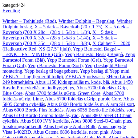
kategori424
Eventtog
Winther – Trehjulede (Rød)
,
Winther Dolphin – Regnslag
,
Winther
Dolphin beslag
,
X – 5 dæk – Røverkøb (20 x 1.75)
,
X – 5 dæk –
Røverkøb (700 X 28c – (28 x 1-5/8 x 1-1/8))
,
X – 5 dæk –
Røverkøb (700 X 32c – (28 x 1-5/8 x 1-1/4))
,
X – 5 dæk –
Røverkøb (700 X 35c – (28 x 1-5/8 x 1-3/8))
,
X-Caliber 7 – 2020
(Radioactive Red, XS (27,5" hjul))
,
Yepp Barnestol Bagpå –
TÆNK TEST VINDER (Grå)
,
Yepp Barnestol Beslag Bagpå
,
Yepp
Barnestol Foran (Blå)
,
Yepp Barnestol Foran (Grå)
,
Yepp Barnestol
Foran (Gul)
,
Yepp Barnestol Foran (Sort)
,
Yepp beslag til Ahead
montering
,
Yepp beslag til bagagebære
,
Yepp beslag til Yepp mini
,
ZEBLA – Lugtfjerner til fodtøj
,
ZEBLA Sportsvask
,
3Hero Limar
249 børnehjelm
,
Abus 1150 Kids spirallås m. kode, blå
,
Abus 1450
Raydo Pro cykellås m. indbygget lys
,
Abus 5700 foldelås uGrip,
Blue Core
,
Abus 5700 foldelås uGrip, Green Core
,
Abus 5700
foldelås uGrip, Lime
,
Abus 5700 foldelås uGrip, purple Core
,
Abus
5805 Combo cykellås
,
Abus 6000 Bordo foldelås m. Alarm SH sort
,
Abus 6000 Bordo Plus foldelås
,
Abus 6055 Bordo lite foldelås, sort
,
Abus 6100 Bordo Combo foldelås, rød
,
Abus 8807 Steel-O-Chain
cykellås
,
Abus 9100 IVY kædelås
,
Abus 9808 Steel-O-Chain plus,
forsikringsgodkendt
,
Abus baglygte Alpha Bulk
,
Abus baglygte
Vista I-402RD
,
Abus Catena 6806 kædelås, neon pink
,
Abus
Catena 6806 kædelås, sort
,
Abus forlygte Alpha Bulk
,
Abus forlygte