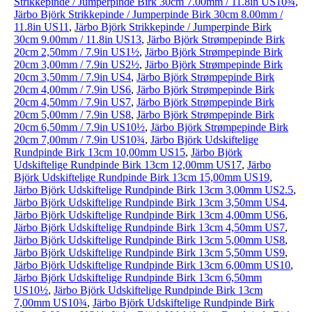
Strikkepinde / Jumperpinde Birk 30cm 7.00mm / 11.8in US10¾
,
Järbo Björk Strikkepinde / Jumperpinde Birk 30cm 8.00mm /
11.8in US11
,
Järbo Björk Strikkepinde / Jumperpinde Birk
30cm 9.00mm / 11.8in US13
,
Järbo Björk Strømpepinde Birk
20cm 2,50mm / 7.9in US1½
,
Järbo Björk Strømpepinde Birk
20cm 3,00mm / 7.9in US2½
,
Järbo Björk Strømpepinde Birk
20cm 3,50mm / 7.9in US4
,
Järbo Björk Strømpepinde Birk
20cm 4,00mm / 7.9in US6
,
Järbo Björk Strømpepinde Birk
20cm 4,50mm / 7.9in US7
,
Järbo Björk Strømpepinde Birk
20cm 5,00mm / 7.9in US8
,
Järbo Björk Strømpepinde Birk
20cm 6,50mm / 7.9in US10½
,
Järbo Björk Strømpepinde Birk
20cm 7,00mm / 7.9in US10¾
,
Järbo Björk Udskiftelige
Rundpinde Birk 13cm 10,00mm US15
,
Järbo Björk
Udskiftelige Rundpinde Birk 13cm 12,00mm US17
,
Järbo
Björk Udskiftelige Rundpinde Birk 13cm 15,00mm US19
,
Järbo Björk Udskiftelige Rundpinde Birk 13cm 3,00mm US2.5
,
Järbo Björk Udskiftelige Rundpinde Birk 13cm 3,50mm US4
,
Järbo Björk Udskiftelige Rundpinde Birk 13cm 4,00mm US6
,
Järbo Björk Udskiftelige Rundpinde Birk 13cm 4,50mm US7
,
Järbo Björk Udskiftelige Rundpinde Birk 13cm 5,00mm US8
,
Järbo Björk Udskiftelige Rundpinde Birk 13cm 5,50mm US9
,
Järbo Björk Udskiftelige Rundpinde Birk 13cm 6,00mm US10
,
Järbo Björk Udskiftelige Rundpinde Birk 13cm 6,50mm
US10½
,
Järbo Björk Udskiftelige Rundpinde Birk 13cm
7,00mm US10¾
,
Järbo Björk Udskiftelige Rundpinde Birk