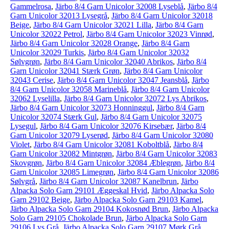
Gammelrosa
,
Järbo 8/4 Garn Unicolor 32008 Lyseblå
,
Järbo 8/4
Garn Unicolor 32013 Lysegrå
,
Järbo 8/4 Garn Unicolor 32018
Beige
,
Järbo 8/4 Garn Unicolor 32021 Lilla
,
Järbo 8/4 Garn
Unicolor 32022 Petrol
,
Järbo 8/4 Garn Unicolor 32023 Vinrød
,
Järbo 8/4 Garn Unicolor 32028 Orange
,
Järbo 8/4 Garn
Unicolor 32029 Turkis
,
Järbo 8/4 Garn Unicolor 32032
Sølvgrøn
,
Järbo 8/4 Garn Unicolor 32040 Abrikos
,
Järbo 8/4
Garn Unicolor 32041 Stærk Grøn
,
Järbo 8/4 Garn Unicolor
32043 Cerise
,
Järbo 8/4 Garn Unicolor 32047 Jeansblå
,
Järbo
8/4 Garn Unicolor 32058 Marineblå
,
Järbo 8/4 Garn Unicolor
32062 Lyselilla
,
Järbo 8/4 Garn Unicolor 32072 Lys Abrikos
,
Järbo 8/4 Garn Unicolor 32073 Honninggul
,
Järbo 8/4 Garn
Unicolor 32074 Stærk Gul
,
Järbo 8/4 Garn Unicolor 32075
Lysegul
,
Järbo 8/4 Garn Unicolor 32076 Kirsebær
,
Järbo 8/4
Garn Unicolor 32079 Lyserød
,
Järbo 8/4 Garn Unicolor 32080
Violet
,
Järbo 8/4 Garn Unicolor 32081 Koboltblå
,
Järbo 8/4
Garn Unicolor 32082 Mintgrøn
,
Järbo 8/4 Garn Unicolor 32083
Skovgrøn
,
Järbo 8/4 Garn Unicolor 32084 Æblegrøn
,
Järbo 8/4
Garn Unicolor 32085 Limegrøn
,
Järbo 8/4 Garn Unicolor 32086
Sølvgrå
,
Järbo 8/4 Garn Unicolor 32087 Kanelbrun
,
Järbo
Alpacka Solo Garn 29101 Æggeskal Hvid
,
Järbo Alpacka Solo
Garn 29102 Beige
,
Järbo Alpacka Solo Garn 29103 Kamel
,
Järbo Alpacka Solo Garn 29104 Kokosnød Brun
,
Järbo Alpacka
Solo Garn 29105 Chokolade Brun
,
Järbo Alpacka Solo Garn
29106 Lys Grå
,
Järbo Alpacka Solo Garn 29107 Mørk Grå
,