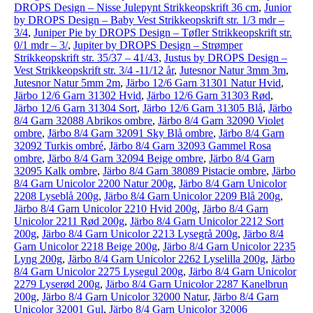
DROPS Design – Nisse Julepynt Strikkeopskrift 36 cm
,
Junior
by DROPS Design – Baby Vest Strikkeopskrift str. 1/3 mdr –
3/4
,
Juniper Pie by DROPS Design – Tøfler Strikkeopskrift str.
0/1 mdr – 3/
,
Jupiter by DROPS Design – Strømper
Strikkeopskrift str. 35/37 – 41/43
,
Justus by DROPS Design –
Vest Strikkeopskrift str. 3/4 -11/12 år
,
Jutesnor Natur 3mm 3m
,
Jutesnor Natur 5mm 2m
,
Järbo 12/6 Garn 31301 Natur Hvid
,
Järbo 12/6 Garn 31302 Hvid
,
Järbo 12/6 Garn 31303 Rød
,
Järbo 12/6 Garn 31304 Sort
,
Järbo 12/6 Garn 31305 Blå
,
Järbo
8/4 Garn 32088 Abrikos ombre
,
Järbo 8/4 Garn 32090 Violet
ombre
,
Järbo 8/4 Garn 32091 Sky Blå ombre
,
Järbo 8/4 Garn
32092 Turkis ombré
,
Järbo 8/4 Garn 32093 Gammel Rosa
ombre
,
Järbo 8/4 Garn 32094 Beige ombre
,
Järbo 8/4 Garn
32095 Kalk ombre
,
Järbo 8/4 Garn 38089 Pistacie ombre
,
Järbo
8/4 Garn Unicolor 2200 Natur 200g
,
Järbo 8/4 Garn Unicolor
2208 Lyseblå 200g
,
Järbo 8/4 Garn Unicolor 2209 Blå 200g
,
Järbo 8/4 Garn Unicolor 2210 Hvid 200g
,
Järbo 8/4 Garn
Unicolor 2211 Rød 200g
,
Järbo 8/4 Garn Unicolor 2212 Sort
200g
,
Järbo 8/4 Garn Unicolor 2213 Lysegrå 200g
,
Järbo 8/4
Garn Unicolor 2218 Beige 200g
,
Järbo 8/4 Garn Unicolor 2235
Lyng 200g
,
Järbo 8/4 Garn Unicolor 2262 Lyselilla 200g
,
Järbo
8/4 Garn Unicolor 2275 Lysegul 200g
,
Järbo 8/4 Garn Unicolor
2279 Lyserød 200g
,
Järbo 8/4 Garn Unicolor 2287 Kanelbrun
200g
,
Järbo 8/4 Garn Unicolor 32000 Natur
,
Järbo 8/4 Garn
Unicolor 32001 Gul
,
Järbo 8/4 Garn Unicolor 32006