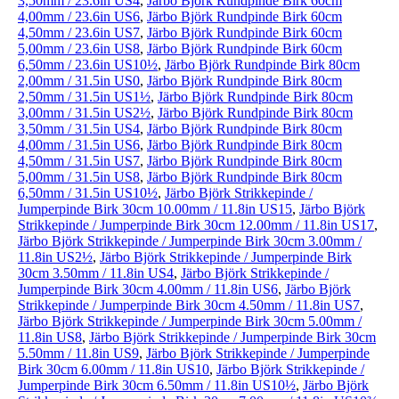
3,50mm / 23.6in US4
,
Järbo Björk Rundpinde Birk 60cm
4,00mm / 23.6in US6
,
Järbo Björk Rundpinde Birk 60cm
4,50mm / 23.6in US7
,
Järbo Björk Rundpinde Birk 60cm
5,00mm / 23.6in US8
,
Järbo Björk Rundpinde Birk 60cm
6,50mm / 23.6in US10½
,
Järbo Björk Rundpinde Birk 80cm
2,00mm / 31.5in US0
,
Järbo Björk Rundpinde Birk 80cm
2,50mm / 31.5in US1½
,
Järbo Björk Rundpinde Birk 80cm
3,00mm / 31.5in US2½
,
Järbo Björk Rundpinde Birk 80cm
3,50mm / 31.5in US4
,
Järbo Björk Rundpinde Birk 80cm
4,00mm / 31.5in US6
,
Järbo Björk Rundpinde Birk 80cm
4,50mm / 31.5in US7
,
Järbo Björk Rundpinde Birk 80cm
5,00mm / 31.5in US8
,
Järbo Björk Rundpinde Birk 80cm
6,50mm / 31.5in US10½
,
Järbo Björk Strikkepinde /
Jumperpinde Birk 30cm 10.00mm / 11.8in US15
,
Järbo Björk
Strikkepinde / Jumperpinde Birk 30cm 12.00mm / 11.8in US17
,
Järbo Björk Strikkepinde / Jumperpinde Birk 30cm 3.00mm /
11.8in US2½
,
Järbo Björk Strikkepinde / Jumperpinde Birk
30cm 3.50mm / 11.8in US4
,
Järbo Björk Strikkepinde /
Jumperpinde Birk 30cm 4.00mm / 11.8in US6
,
Järbo Björk
Strikkepinde / Jumperpinde Birk 30cm 4.50mm / 11.8in US7
,
Järbo Björk Strikkepinde / Jumperpinde Birk 30cm 5.00mm /
11.8in US8
,
Järbo Björk Strikkepinde / Jumperpinde Birk 30cm
5.50mm / 11.8in US9
,
Järbo Björk Strikkepinde / Jumperpinde
Birk 30cm 6.00mm / 11.8in US10
,
Järbo Björk Strikkepinde /
Jumperpinde Birk 30cm 6.50mm / 11.8in US10½
,
Järbo Björk