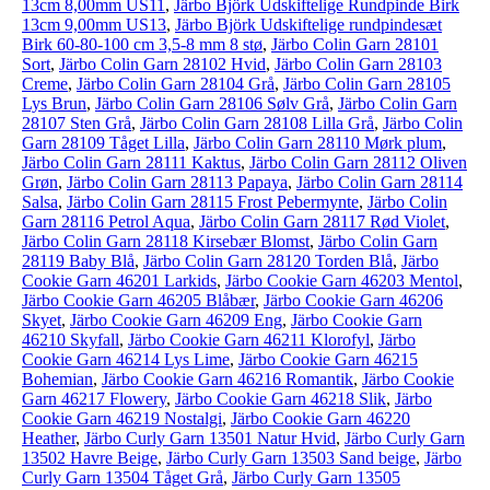
13cm 8,00mm US11
,
Järbo Björk Udskiftelige Rundpinde Birk
13cm 9,00mm US13
,
Järbo Björk Udskiftelige rundpindesæt
Birk 60-80-100 cm 3,5-8 mm 8 stø
,
Järbo Colin Garn 28101
Sort
,
Järbo Colin Garn 28102 Hvid
,
Järbo Colin Garn 28103
Creme
,
Järbo Colin Garn 28104 Grå
,
Järbo Colin Garn 28105
Lys Brun
,
Järbo Colin Garn 28106 Sølv Grå
,
Järbo Colin Garn
28107 Sten Grå
,
Järbo Colin Garn 28108 Lilla Grå
,
Järbo Colin
Garn 28109 Tåget Lilla
,
Järbo Colin Garn 28110 Mørk plum
,
Järbo Colin Garn 28111 Kaktus
,
Järbo Colin Garn 28112 Oliven
Grøn
,
Järbo Colin Garn 28113 Papaya
,
Järbo Colin Garn 28114
Salsa
,
Järbo Colin Garn 28115 Frost Pebermynte
,
Järbo Colin
Garn 28116 Petrol Aqua
,
Järbo Colin Garn 28117 Rød Violet
,
Järbo Colin Garn 28118 Kirsebær Blomst
,
Järbo Colin Garn
28119 Baby Blå
,
Järbo Colin Garn 28120 Torden Blå
,
Järbo
Cookie Garn 46201 Larkids
,
Järbo Cookie Garn 46203 Mentol
,
Järbo Cookie Garn 46205 Blåbær
,
Järbo Cookie Garn 46206
Skyet
,
Järbo Cookie Garn 46209 Eng
,
Järbo Cookie Garn
46210 Skyfall
,
Järbo Cookie Garn 46211 Klorofyl
,
Järbo
Cookie Garn 46214 Lys Lime
,
Järbo Cookie Garn 46215
Bohemian
,
Järbo Cookie Garn 46216 Romantik
,
Järbo Cookie
Garn 46217 Flowery
,
Järbo Cookie Garn 46218 Slik
,
Järbo
Cookie Garn 46219 Nostalgi
,
Järbo Cookie Garn 46220
Heather
,
Järbo Curly Garn 13501 Natur Hvid
,
Järbo Curly Garn
13502 Havre Beige
,
Järbo Curly Garn 13503 Sand beige
,
Järbo
Curly Garn 13504 Tåget Grå
,
Järbo Curly Garn 13505