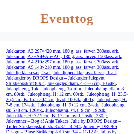
Eventtog
Julekarton, A3 297×420 mm, 180 g, ass. farver, 300ass. ark
,
Julekarton, A3+A4+A5+A6 , 180 g, ass. farver, 1500ass. ark
,
Julekarton, A4 210×297 mm, 180 g, ass. farver, 300ass. ark
,
Julekarton, A5 148×210 mm, 180 g, ass. farver, 300ass. ark
,
Juleklip klassesæt, 1sæt
,
Juleklippepakke, ass. farver, 1sæt
,
Julekugler by DROPS Design – Julekugler Julepynt
Strikkeopskrift 8-9 c
,
Julekugler, diam. 4+5+6 cm, 105stk.
,
Juleophæng, 1pk.
,
Juleophæng, 1sortim.
,
Juleophæng, diam. 8
cm, 80stk.
,
Juleophæng, H: 12 cm, 60stk.
,
Juleophæng, H: 23,5-
26,5 cm, B: 15,5-20,5 cm, hvid, 100stk., 400 g
,
Juleophæng, H:
7-8 cm, 174stk.
,
Juleophæng, H: 9+12 cm, 24stk.
,
Juleophæng,
str. 5+8 cm, 120stk.
,
Juleophæng, str. 8-9 cm, 192stk.
,
Julesokker, H: 32,5 cm, B: 17 cm, hvid, 25stk., 230 g
,
Julevenner – Bog af Anja Takacs
,
Julia by DROPS Design –
Tøfler Strikkeopskrift str. 35/37 – 42/44
,
Julien by DROPS
Design – Bluse Strikkeopskrift str. 3/4 – 11/12 år
,
Julius by