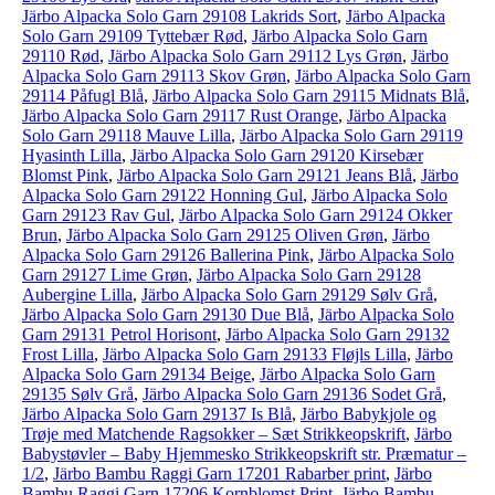
Järbo Alpacka Solo Garn 29108 Lakrids Sort
,
Järbo Alpacka
Solo Garn 29109 Tyttebær Rød
,
Järbo Alpacka Solo Garn
29110 Rød
,
Järbo Alpacka Solo Garn 29112 Lys Grøn
,
Järbo
Alpacka Solo Garn 29113 Skov Grøn
,
Järbo Alpacka Solo Garn
29114 Påfugl Blå
,
Järbo Alpacka Solo Garn 29115 Midnats Blå
,
Järbo Alpacka Solo Garn 29117 Rust Orange
,
Järbo Alpacka
Solo Garn 29118 Mauve Lilla
,
Järbo Alpacka Solo Garn 29119
Hyasinth Lilla
,
Järbo Alpacka Solo Garn 29120 Kirsebær
Blomst Pink
,
Järbo Alpacka Solo Garn 29121 Jeans Blå
,
Järbo
Alpacka Solo Garn 29122 Honning Gul
,
Järbo Alpacka Solo
Garn 29123 Rav Gul
,
Järbo Alpacka Solo Garn 29124 Okker
Brun
,
Järbo Alpacka Solo Garn 29125 Oliven Grøn
,
Järbo
Alpacka Solo Garn 29126 Ballerina Pink
,
Järbo Alpacka Solo
Garn 29127 Lime Grøn
,
Järbo Alpacka Solo Garn 29128
Aubergine Lilla
,
Järbo Alpacka Solo Garn 29129 Sølv Grå
,
Järbo Alpacka Solo Garn 29130 Due Blå
,
Järbo Alpacka Solo
Garn 29131 Petrol Horisont
,
Järbo Alpacka Solo Garn 29132
Frost Lilla
,
Järbo Alpacka Solo Garn 29133 Fløjls Lilla
,
Järbo
Alpacka Solo Garn 29134 Beige
,
Järbo Alpacka Solo Garn
29135 Sølv Grå
,
Järbo Alpacka Solo Garn 29136 Sodet Grå
,
Järbo Alpacka Solo Garn 29137 Is Blå
,
Järbo Babykjole og
Trøje med Matchende Ragsokker – Sæt Strikkeopskrift
,
Järbo
Babystøvler – Baby Hjemmesko Strikkeopskrift str. Præmatur –
1/2
,
Järbo Bambu Raggi Garn 17201 Rabarber print
,
Järbo
Bambu Raggi Garn 17206 Kornblomst Print
,
Järbo Bambu