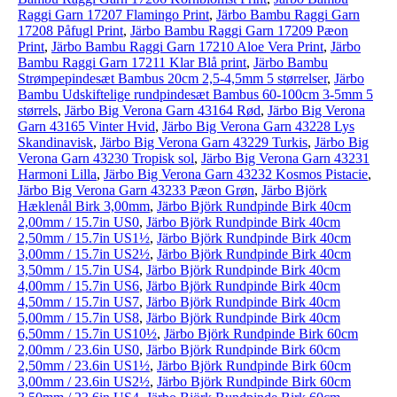
Raggi Garn 17207 Flamingo Print
,
Järbo Bambu Raggi Garn
17208 Påfugl Print
,
Järbo Bambu Raggi Garn 17209 Pæon
Print
,
Järbo Bambu Raggi Garn 17210 Aloe Vera Print
,
Järbo
Bambu Raggi Garn 17211 Klar Blå print
,
Järbo Bambu
Strømpepindesæt Bambus 20cm 2,5-4,5mm 5 størrelser
,
Järbo
Bambu Udskiftelige rundpindesæt Bambus 60-100cm 3-5mm 5
størrels
,
Järbo Big Verona Garn 43164 Rød
,
Järbo Big Verona
Garn 43165 Vinter Hvid
,
Järbo Big Verona Garn 43228 Lys
Skandinavisk
,
Järbo Big Verona Garn 43229 Turkis
,
Järbo Big
Verona Garn 43230 Tropisk sol
,
Järbo Big Verona Garn 43231
Harmoni Lilla
,
Järbo Big Verona Garn 43232 Kosmos Pistacie
,
Järbo Big Verona Garn 43233 Pæon Grøn
,
Järbo Björk
Hæklenål Birk 3,00mm
,
Järbo Björk Rundpinde Birk 40cm
2,00mm / 15.7in US0
,
Järbo Björk Rundpinde Birk 40cm
2,50mm / 15.7in US1½
,
Järbo Björk Rundpinde Birk 40cm
3,00mm / 15.7in US2½
,
Järbo Björk Rundpinde Birk 40cm
3,50mm / 15.7in US4
,
Järbo Björk Rundpinde Birk 40cm
4,00mm / 15.7in US6
,
Järbo Björk Rundpinde Birk 40cm
4,50mm / 15.7in US7
,
Järbo Björk Rundpinde Birk 40cm
5,00mm / 15.7in US8
,
Järbo Björk Rundpinde Birk 40cm
6,50mm / 15.7in US10½
,
Järbo Björk Rundpinde Birk 60cm
2,00mm / 23.6in US0
,
Järbo Björk Rundpinde Birk 60cm
2,50mm / 23.6in US1½
,
Järbo Björk Rundpinde Birk 60cm
3,00mm / 23.6in US2½
,
Järbo Björk Rundpinde Birk 60cm