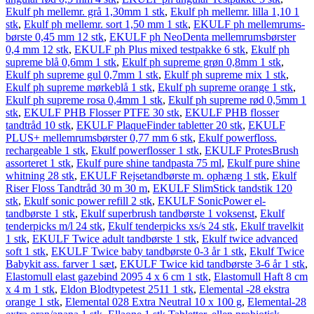
Ekulf ph mellemr. grå 1,30mm 1 stk
,
Ekulf ph mellemr. lilla 1,10 1
stk
,
Ekulf ph mellemr. sort 1,50 mm 1 stk
,
EKULF ph mellemrums­
børste 0,45 mm 12 stk
,
EKULF ph NeoDenta mellemrums­børster
0,4 mm 12 stk
,
EKULF ph Plus mixed testpakke 6 stk
,
Ekulf ph
supreme blå 0,6mm 1 stk
,
Ekulf ph supreme grøn 0,8mm 1 stk
,
Ekulf ph supreme gul 0,7mm 1 stk
,
Ekulf ph supreme mix 1 stk
,
Ekulf ph supreme mørkeblå 1 stk
,
Ekulf ph supreme orange 1 stk
,
Ekulf ph supreme rosa 0,4mm 1 stk
,
Ekulf ph supreme rød 0,5mm 1
stk
,
EKULF PHB Flosser PTFE 30 stk
,
EKULF PHB flosser
tandtråd 10 stk
,
EKULF PlaqueFinder tabletter 20 stk
,
EKULF
PLUS+ mellemrums­børster 0,77 mm 6 stk
,
Ekulf powerfloss.
rechargeable 1 stk
,
Ekulf powerflosser 1 stk
,
EKULF ProtesBrush
assorteret 1 stk
,
Ekulf pure shine tandpasta 75 ml
,
Ekulf pure shine
whitning 28 stk
,
EKULF Rejsetandbørste m. ophæng 1 stk
,
Ekulf
Riser Floss Tandtråd 30 m 30 m
,
EKULF SlimStick tandstik 120
stk
,
Ekulf sonic power refill 2 stk
,
EKULF SonicPower el-
tandbørste 1 stk
,
Ekulf superbrush tandbørste 1 voksenst
,
Ekulf
tenderpicks m/l 24 stk
,
Ekulf tenderpicks xs/s 24 stk
,
Ekulf travelkit
1 stk
,
EKULF Twice adult tandbørste 1 stk
,
Ekulf twice advanced
soft 1 stk
,
EKULF Twice baby tandbørste 0-3 år 1 stk
,
Ekulf Twice
Babykit ass. farver 1 sæt
,
EKULF Twice kid tandbørste 3-6 år 1 stk
,
Elastomull elast gazebind 2095 4 x 6 cm 1 stk
,
Elastomull Haft 8 cm
x 4 m 1 stk
,
Eldon Blodtypetest 2511 1 stk
,
Elemental -28 ekstra
orange 1 stk
,
Elemental 028 Extra Neutral 10 x 100 g
,
Elemental-28