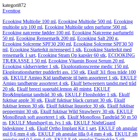
kategori872
Eventtog
Ecooking Multiolie 100 ml
,
Ecooking Multiolie 500 ml
,
Ecooking
multiolie u/p 100 ml
,
Ecooking Multiolie uden parfume 500 ml
,
Ecooking natcreme fødder 100 ml
,
Ecooking Natcreme parfumefri
50 ml
,
Ecooking Rensemælk 200 ml
,
Ecooking Salt 200 g
,
Ecooking Solcreme SPF30 200 ml
,
Ecooking Solcreme SPF30 50
ml
,
Ecooking Starterkit m/rensegel 1 stk
,
Ecooking Starterkit med
rensemælk 1 sæt
,
Ecooking Stram Op kapsler 60 stk
,
ECOOKING
TRÆKASSE 1 50 ml
,
Ecooking Vitamin Boost Serum 20 ml
,
Ecooking våd­servietter 1 stk
,
Eksplorationscreme medic 150 ml
,
Eksplorationshætter pudderfri ass. 150 stk
,
Ekulf 3i1 floss tråde 100
stk
,
EKULF Amigo Kid tandbørste til børn assorteret 1 stk
,
EKULF
Amigo tandbørste assorteret 4 stk
,
Ekulf betweeners tandst.med tråd
20 stk
,
Ekulf breezi sugetabl.lemon 40 mintst
,
EKULF
Bro&Implantat tandtråd 30 stk
,
EKULF Flossholder 1 stk
,
Ekulf
fuktisar apple 30 stk
,
Ekulf fuktisar black currant 30 stk
,
Ekulf
fuktisar lemon 30 stk
,
Ekulf fuktisar liquorice 30 stk
,
Ekulf fuktisar
peppermint 30 stk
,
Ekulf fuktisar Wild Strawberry 30 stk
,
EKULF
Mono­Brush soft assorteret 1 stk
,
Ekulf Mono­floss Tandtråd 50 m 50
m
,
EKULF Mundspejl m. lys 1 stk
,
EKULF NightGuard
bideskinne 1 stk
,
Ekulf Ortho Implant Kit 1 sæt
,
EKULF ph angular
gul 0,6 mm 4 stk
,
EKULF ph angular lilla 0,4 mm 4 stk
,
EKULF ph
angular rød 0,5 mm 4 stk
,
EKULF ph angular Testpakke 5 stk
,