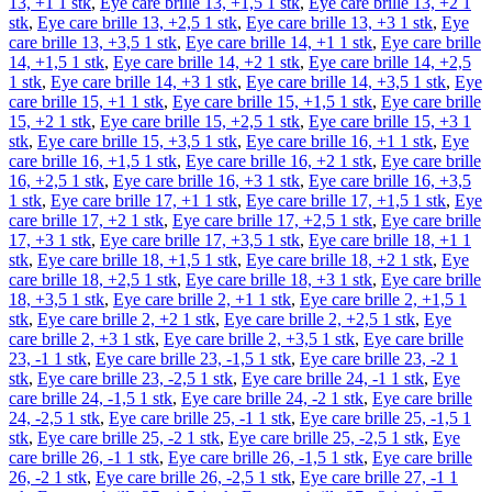
13, +1 1 stk
,
Eye care brille 13, +1,5 1 stk
,
Eye care brille 13, +2 1
stk
,
Eye care brille 13, +2,5 1 stk
,
Eye care brille 13, +3 1 stk
,
Eye
care brille 13, +3,5 1 stk
,
Eye care brille 14, +1 1 stk
,
Eye care brille
14, +1,5 1 stk
,
Eye care brille 14, +2 1 stk
,
Eye care brille 14, +2,5
1 stk
,
Eye care brille 14, +3 1 stk
,
Eye care brille 14, +3,5 1 stk
,
Eye
care brille 15, +1 1 stk
,
Eye care brille 15, +1,5 1 stk
,
Eye care brille
15, +2 1 stk
,
Eye care brille 15, +2,5 1 stk
,
Eye care brille 15, +3 1
stk
,
Eye care brille 15, +3,5 1 stk
,
Eye care brille 16, +1 1 stk
,
Eye
care brille 16, +1,5 1 stk
,
Eye care brille 16, +2 1 stk
,
Eye care brille
16, +2,5 1 stk
,
Eye care brille 16, +3 1 stk
,
Eye care brille 16, +3,5
1 stk
,
Eye care brille 17, +1 1 stk
,
Eye care brille 17, +1,5 1 stk
,
Eye
care brille 17, +2 1 stk
,
Eye care brille 17, +2,5 1 stk
,
Eye care brille
17, +3 1 stk
,
Eye care brille 17, +3,5 1 stk
,
Eye care brille 18, +1 1
stk
,
Eye care brille 18, +1,5 1 stk
,
Eye care brille 18, +2 1 stk
,
Eye
care brille 18, +2,5 1 stk
,
Eye care brille 18, +3 1 stk
,
Eye care brille
18, +3,5 1 stk
,
Eye care brille 2, +1 1 stk
,
Eye care brille 2, +1,5 1
stk
,
Eye care brille 2, +2 1 stk
,
Eye care brille 2, +2,5 1 stk
,
Eye
care brille 2, +3 1 stk
,
Eye care brille 2, +3,5 1 stk
,
Eye care brille
23, -1 1 stk
,
Eye care brille 23, -1,5 1 stk
,
Eye care brille 23, -2 1
stk
,
Eye care brille 23, -2,5 1 stk
,
Eye care brille 24, -1 1 stk
,
Eye
care brille 24, -1,5 1 stk
,
Eye care brille 24, -2 1 stk
,
Eye care brille
24, -2,5 1 stk
,
Eye care brille 25, -1 1 stk
,
Eye care brille 25, -1,5 1
stk
,
Eye care brille 25, -2 1 stk
,
Eye care brille 25, -2,5 1 stk
,
Eye
care brille 26, -1 1 stk
,
Eye care brille 26, -1,5 1 stk
,
Eye care brille
26, -2 1 stk
,
Eye care brille 26, -2,5 1 stk
,
Eye care brille 27, -1 1