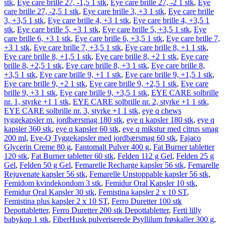
stk
,
Eye care brille 27, -1,5 1 stk
,
Eye care brille 27, -2 1 stk
,
Eye
care brille 27, -2,5 1 stk
,
Eye care brille 3, +3 1 stk
,
Eye care brille
3, +3,5 1 stk
,
Eye care brille 4, +3 1 stk
,
Eye care brille 4, +3,5 1
stk
,
Eye care brille 5, +3 1 stk
,
Eye care brille 5, +3,5 1 stk
,
Eye
care brille 6, +3 1 stk
,
Eye care brille 6, +3,5 1 stk
,
Eye care brille 7,
+3 1 stk
,
Eye care brille 7, +3,5 1 stk
,
Eye care brille 8, +1 1 stk
,
Eye care brille 8, +1,5 1 stk
,
Eye care brille 8, +2 1 stk
,
Eye care
brille 8, +2,5 1 stk
,
Eye care brille 8, +3 1 stk
,
Eye care brille 8,
+3,5 1 stk
,
Eye care brille 9, +1 1 stk
,
Eye care brille 9, +1,5 1 stk
,
Eye care brille 9, +2 1 stk
,
Eye care brille 9, +2,5 1 stk
,
Eye care
brille 9, +3 1 stk
,
Eye care brille 9, +3,5 1 stk
,
EYE CARE solbrille
nr. 1, styrke +1 1 stk
,
EYE CARE solbrille nr. 2, styrke +1 1 stk
,
EYE CARE solbrille nr. 3, styrke +1 1 stk
,
eye q chews
tyggekapsler m. jordbærsmag 180 stk
,
eye q kapsler 180 stk
,
eye q
kapsler 360 stk
,
eye q kapsler 60 stk
,
eye q mikstur med citrus smag
200 ml
,
Eye-Q Tyggekapsler med jordbærsmag 60 stk
,
Fajaco
Glycerin Creme 80 g
,
Fantomalt Pulver 400 g
,
Fat Burner tabletter
120 stk
,
Fat Burner tabletter 60 stk
,
Felden 112 g Gel
,
Felden 25 g
Gel
,
Felden 50 g Gel
,
Femarelle Recharge kapsler 56 stk
,
Femarelle
Rejuvenate kapsler 56 stk
,
Femarelle Unstoppable kapsler 56 stk
,
Femidom kvindekondom 3 stk
,
Femidur Oral Kapsler 10 stk
,
Femidur Oral Kapsler 30 stk
,
Femistina kapsler 2 x 10 ST
,
Femistina plus kapsler 2 x 10 ST
,
Ferro Duretter 100 stk
Depottabletter
,
Ferro Duretter 200 stk Depottabletter
,
Ferti lilly
babykop 1 stk
,
FiberHusk pulveriserede Psyllilum frøskaller 300 g
,