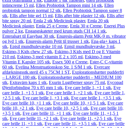
extra oran/anana 1 stk
,
Ellaone 1 stk Tabletter
,
ellen probiotisk
intimcreme 15 ml
,
Ellen Probiotisk Tampon mini 14 stk
,
Ellen
probiotisk tampon normal 12 stk
,
Ellen Probiotisk Tampon super 8
stk
,
Ellis after bite gel 15 ml
,
Ellis after bite plaster 12 stk
,
Ellis after
bite spray 20 ml
,
Emla 2 stk Medicinsk plaster
,
Emla 20 stk
Medicinsk plaster
,
Emla 25 g Creme
,
Emla 30 g Creme
,
Energi Plus
pulver 2 kg
,
Engangskateter med krum studs CH 14 1 stk
,
Enteralsæt til Easybag 30 stk
,
Enuresis-alarm Petit MK-9 m. vibrator
og lyd 1 stk
,
Enuresis-alarm Petit til trusser 1 stk
,
Epa-gla+ kaps 1
stk
,
Episil mundhulevæske 10 ml
,
Episil mundhulevæske 3 ml
,
Eskimo-3 Kids chew 27 stk
,
Eskimo-3 Kids med D og E Vitamin
210 ml
,
Eskimo-3 med vitamin E 2 x 105 ml
,
Eskimo-3 med
Vitamin E Kapsler 105 stk
,
Essex 500 g Creme
,
Ester-C C-vitamin
60 stk
,
Evelina Menstruationskop Str. 1 S/M 1 stk
,
Evercare
afdækningsstk.steril 45 x 75CM 1 ST
,
Explorationshætter pudderfri
– LARGE 100 stk
,
Explorationshætter pudderfri – MEDIUM 100
stk
,
Extravärn kaps 1 stk
,
Exurin Lugtfjerner spray 75 ml
,
Eycopad
Øjenforbinding 70 x 85 mm 1 stk
,
Eye care brille 1, +1 1 stk
,
Eye
care brille 1, +1,5 1 stk
,
Eye care brille 1, +2 1 stk
,
Eye care brille 1,
+2,5 1 stk
,
Eye care brille 1, +3 1 stk
,
Eye care brille 1, +3,5 1 stk
,
Eye care brille 10, +1 1 stk
,
Eye care brille 10, +1,5 1 stk
,
Eye care
brille 10, +2 1 stk
,
Eye care brille 10, +2,5 1 stk
,
Eye care brille 10,
+3,5 1 stk
,
Eye care brille 11, +1 1 stk
,
Eye care brille 11, +1,5 1
stk
,
Eye care brille 11, +2 1 stk
,
Eye care brille 11, +2,5 1 stk
,
Eye
care brille 11, +3 1 stk
,
Eye care brille 11, +3,5 1 stk
,
Eye care brille