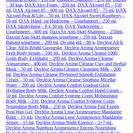
– 30 kap
,
DAX Alco Foam – 250 ml
,
DAX Alcogel 85 – 150
ml
,
DAX Alcogel 85 – 600 ml
,
DAX Alcogel 85 – 75 ml
,
DAX
Alcogel Pear & Lily – 50 ml
,
DAX Alcogel Sweet Raspberry –
50 ml
,
DAX Hånd- og Hudcreme – Uparfumeret – 250 ml
,
DAX Sårskylning – 8 x 30 ml
,
DAX Vaskecreme –
Uparfumeret – 600 ml
,
DaxxÃ­n Anti-Skæl Shampoo – 250ml
,
Daxxin Anti-Skæl shampoo u/parfume – 250 ml
,
Daxxin
Balsam u/parfume – 200 ml
,
De små grå – 80 g
,
Decléor All Is
Clear, All Is Bright Gaveæske
,
Decléor Aroma Aromessence
Svelt Body Serum – 100 ml.
,
Decléor Aroma Cleanse 1000
Grain Body Exfoliator – 200 ml
,
Decléor Aroma Cleanse
Alguaromes – 400 ml
,
Decléor Aroma Cleanse Clay and Herbal
Mask – 50 ml
,
Decléor Aroma Cleanse Cleansing Milk – 200
ml
,
Decléor Aroma Cleanse Phytopeel Smooth Exfoliating
Cream – 50 ml
,
Decléor Aroma Cleanse Soothing Micellar
Water – 200 ml
,
Decléor Aroma Confort Gradual Glow
Hydrating Body Milk
,
Decléor Aroma Confort Hand Cream –
50 ml
,
Decléor Aroma Confort Systeme Corps Moisturising
Body Milk – 250
,
Decléor Aroma Confort Systeme Corps
Nourishing Body Milk – 250 m
,
Decléor Aroma Epil Expert
Post-Wax Gel
,
Decléor Aroma Lisse Aromessence Mandarine
Balm – 15 ml.
,
Decléor Aroma Lisse Aromessence Mandarine
Serum – 15 ml
,
Decléor Aroma Night Essence – 3×7 ml.
,
Decléor Aroma Nutrition Aromessence Encens Nourishing