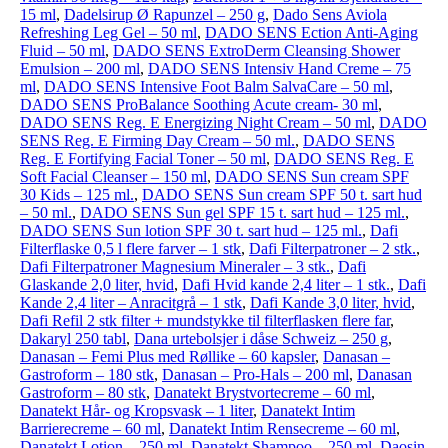
15 ml
,
Dadelsirup Ø Rapunzel – 250 g
,
Dado Sens Aviola
Refreshing Leg Gel – 50 ml
,
DADO SENS Ection Anti-Aging
Fluid – 50 ml
,
DADO SENS ExtroDerm Cleansing Shower
Emulsion – 200 ml
,
DADO SENS Intensiv Hand Creme – 75
ml
,
DADO SENS Intensive Foot Balm SalvaCare – 50 ml
,
DADO SENS ProBalance Soothing Acute cream- 30 ml
,
DADO SENS Reg. E Energizing Night Cream – 50 ml
,
DADO
SENS Reg. E Firming Day Cream – 50 ml.
,
DADO SENS
Reg. E Fortifying Facial Toner – 50 ml
,
DADO SENS Reg. E
Soft Facial Cleanser – 150 ml
,
DADO SENS Sun cream SPF
30 Kids – 125 ml.
,
DADO SENS Sun cream SPF 50 t. sart hud
– 50 ml.
,
DADO SENS Sun gel SPF 15 t. sart hud – 125 ml.
,
DADO SENS Sun lotion SPF 30 t. sart hud – 125 ml.
,
Dafi
Filterflaske 0,5 l flere farver – 1 stk
,
Dafi Filterpatroner – 2 stk.
,
Dafi Filterpatroner Magnesium Mineraler – 3 stk.
,
Dafi
Glaskande 2,0 liter, hvid
,
Dafi Hvid kande 2,4 liter – 1 stk.
,
Dafi
Kande 2,4 liter – Anracitgrå – 1 stk
,
Dafi Kande 3,0 liter, hvid
,
Dafi Refil 2 stk filter + mundstykke til filterflasken flere far
,
Dakaryl 250 tabl
,
Dana urtebolsjer i dåse Schweiz – 250 g
,
Danasan – Femi Plus med Røllike – 60 kapsler
,
Danasan –
Gastroform – 180 stk
,
Danasan – Pro-Hals – 200 ml
,
Danasan
Gastroform – 80 stk
,
Danatekt Brystvortecreme – 60 ml
,
Danatekt Hår- og Kropsvask – 1 liter
,
Danatekt Intim
Barrierecreme – 60 ml
,
Danatekt Intim Rensecreme – 60 ml
,
Danatekt Lotion – 250 ml
,
Danatekt Shampoo – 250 ml
,
Daosin