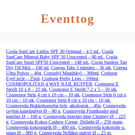
Eventtog
Coola SunCare Liplux SPF 30 Original – 4,5 ml.
,
Coola
SunCare Mineral Baby SPF 50 Unscented – 90 ml.
,
Coola
SunCare Sport SPF50 Unscented – 148 ml.
,
Coola Sunless Tan
Dry Oil Mist – 100 ml
,
Corega Tabs 3 minutes – 36 stk
,
Corega
Ultra Pulver – 40g
,
Corsodyl Mundskyl – 300ml
,
Cosborg
EyeCircle – 25ml
,
Cosborg Pretty Legs – 100ml
,
COSMOPOLITAN 4 WAY NAIL BUFFER
,
Cosmopor E
Sterilt 10 x 8 – 25 stk
,
Cosmopor E Sterilt 7,2 x 5 – 50 stk
,
Cosmopor Strip 4 cm x 10 cm – 10 stk
,
Cosmopor Strip 6 cm x
10 cm – 10 stk
,
Cosmopor Strip 8 cm x 10 cm – 10 stk
,
Cosmoveda Bukkehornsfrø hele, økologisk – 40g
,
Cosmoveda
ceylon kanelpulver Ø – 80 g
,
Cosmoveda Frugtkugler med
ingefær Ø – 100 g
,
Cosmoveda Ingefær lime Chutney Ø – 225
g
,
Cosmoveda Kokos Cashew Creme, Delight Ø – 250 gram
,
Cosmoveda kokosmælk Ø – 400 ml.
,
Cosmoveda kokosolie u.
smag Ø – 900 g
,
Cosmoveda Nelliker pulver Ø – 25 gr
,