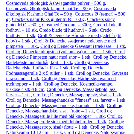
Cosmoveda økologisk Ashwagandha pulver – 500 g
,
Cosmoveda Økologisk Jaipur Chai Te – 90 g
,
Cosmoveda
Økologisk Kashmir Chai Te – 90 g
,
Couscous Ø (rømer) – 500
gr
,
Crackers natur Kiks glutenfri Ø – 60 g
,
Crackers spicy
glutenfri Ø – 60 g
,
Creamed Coconut – 300g
,
Credo blade til
fodhøvl – 10 stk
,
Credo blade til hudhøvl – 6 stk
,
Credo
hudhøvl – 1 stk
,
Croll & Denecke Hårbørste med gedehår (til
baby) – 1 stk.
,
Croll & Denecke søstjerne neglebørste med
pimpsten – 1 stk.
,
Croll og Denecke Gavesæt i trækasse – 1 stk
,
Croll og Denecke pimpsten (vulkanlava) m. snor – 1 stk.
,
Croll
og Denecke Pimpsten natur med snor – 1 stk
,
Croll og Denecke,
Badebørste m/naturhår, kort – 1 stk
,
Croll og Denecke,
Badehandske Luffa/Luffa – 1 stk
,
Croll og Denecke,
Fodmassagerulle 2 x 5 ruller – 1 stk
,
Croll og Denecke, Gavesæt
i træspand – 1 stk
,
Croll og Denecke, Hårbørste, oval med
træknopper – 1 stk
,
Croll og Denecke, Kosmetiksvampe,
viskose 4 stk ø 8 cm
,
Croll og Denecke, Massagebold, ass.
farver – 1 stk
,
Croll og Denecke, Massagebørste, sisal – 1 stk
,
Croll og Denecke, Massagehandske "fitness" ass. farver – 1 stk
,
Croll og Denecke, Massagehandske, bomuld – 1 stk
,
Croll og
Denecke, Massagehandske, sisal+frotte – 1 stk
,
Croll og
Denecke, Massagerulle lille med blå knopper – 1 stk
,
Croll og
Denecke, Massagerulle stor med dobbeltruller – 1 stk
,
Croll og
Denecke, Massagestrop, sisal+flotte – 1 stk
,
Croll og Denecke,
Natursvamp 10-12 cm – 1 stk
,
Croll og Denecke, Natursvampe,