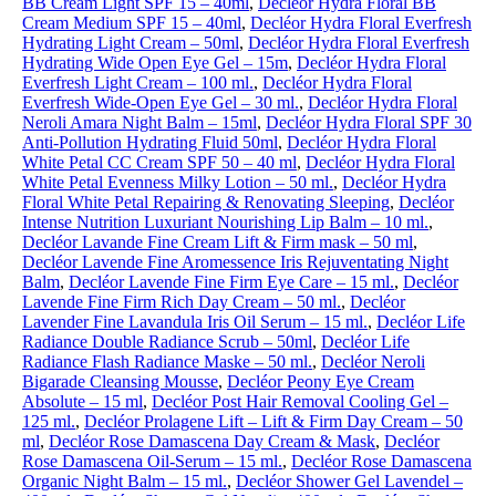
BB Cream Light SPF 15 – 40ml
,
Decléor Hydra Floral BB
Cream Medium SPF 15 – 40ml
,
Decléor Hydra Floral Everfresh
Hydrating Light Cream – 50ml
,
Decléor Hydra Floral Everfresh
Hydrating Wide Open Eye Gel – 15m
,
Decléor Hydra Floral
Everfresh Light Cream – 100 ml.
,
Decléor Hydra Floral
Everfresh Wide-Open Eye Gel – 30 ml.
,
Decléor Hydra Floral
Neroli Amara Night Balm – 15ml
,
Decléor Hydra Floral SPF 30
Anti-Pollution Hydrating Fluid 50ml
,
Decléor Hydra Floral
White Petal CC Cream SPF 50 – 40 ml
,
Decléor Hydra Floral
White Petal Evenness Milky Lotion – 50 ml.
,
Decléor Hydra
Floral White Petal Repairing & Renovating Sleeping
,
Decléor
Intense Nutrition Luxuriant Nourishing Lip Balm – 10 ml.
,
Decléor Lavande Fine Cream Lift & Firm mask – 50 ml
,
Decléor Lavende Fine Aromessence Iris Rejuventating Night
Balm
,
Decléor Lavende Fine Firm Eye Care – 15 ml.
,
Decléor
Lavende Fine Firm Rich Day Cream – 50 ml.
,
Decléor
Lavender Fine Lavandula Iris Oil Serum – 15 ml.
,
Decléor Life
Radiance Double Radiance Scrub – 50ml
,
Decléor Life
Radiance Flash Radiance Maske – 50 ml.
,
Decléor Neroli
Bigarade Cleansing Mousse
,
Decléor Peony Eye Cream
Absolute – 15 ml
,
Decléor Post Hair Removal Cooling Gel –
125 ml.
,
Decléor Prolagene Lift – Lift & Firm Day Cream – 50
ml
,
Decléor Rose Damascena Day Cream & Mask
,
Decléor
Rose Damascena Oil-Serum – 15 ml.
,
Decléor Rose Damascena
Organic Night Balm – 15 ml.
,
Decléor Shower Gel Lavendel –