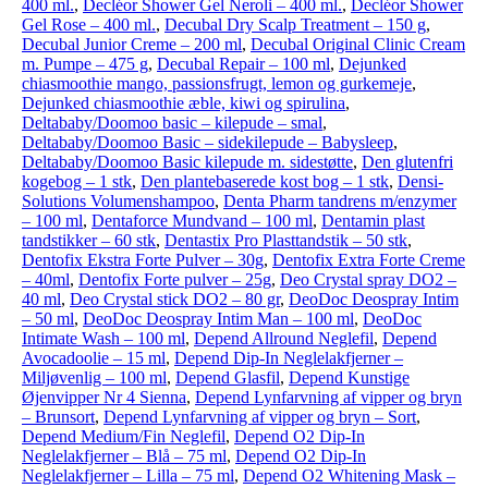
400 ml.
,
Decléor Shower Gel Neroli – 400 ml.
,
Decléor Shower
Gel Rose – 400 ml.
,
Decubal Dry Scalp Treatment – 150 g
,
Decubal Junior Creme – 200 ml
,
Decubal Original Clinic Cream
m. Pumpe – 475 g
,
Decubal Repair – 100 ml
,
Dejunked
chiasmoothie mango, passionsfrugt, lemon og gurkemeje
,
Dejunked chiasmoothie æble, kiwi og spirulina
,
Deltababy/Doomoo basic – kilepude – smal
,
Deltababy/Doomoo Basic – sidekilepude – Babysleep
,
Deltababy/Doomoo Basic kilepude m. sidestøtte
,
Den glutenfri
kogebog – 1 stk
,
Den plantebaserede kost bog – 1 stk
,
Densi-
Solutions Volumenshampoo
,
Denta Pharm tandrens m/enzymer
– 100 ml
,
Dentaforce Mundvand – 100 ml
,
Dentamin plast
tandstikker – 60 stk
,
Dentastix Pro Plasttandstik – 50 stk
,
Dentofix Ekstra Forte Pulver – 30g
,
Dentofix Extra Forte Creme
– 40ml
,
Dentofix Forte pulver – 25g
,
Deo Crystal spray DO2 –
40 ml
,
Deo Crystal stick DO2 – 80 gr
,
DeoDoc Deospray Intim
– 50 ml
,
DeoDoc Deospray Intim Man – 100 ml
,
DeoDoc
Intimate Wash – 100 ml
,
Depend Allround Neglefil
,
Depend
Avocadoolie – 15 ml
,
Depend Dip-In Neglelakfjerner –
Miljøvenlig – 100 ml
,
Depend Glasfil
,
Depend Kunstige
Øjenvipper Nr 4 Sienna
,
Depend Lynfarvning af vipper og bryn
– Brunsort
,
Depend Lynfarvning af vipper og bryn – Sort
,
Depend Medium/Fin Neglefil
,
Depend O2 Dip-In
Neglelakfjerner – Blå – 75 ml
,
Depend O2 Dip-In
Neglelakfjerner – Lilla – 75 ml
,
Depend O2 Whitening Mask –