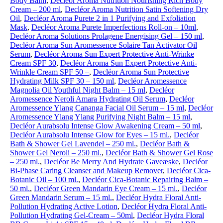
Body Balm
,
Decléor Aroma Nutrition Nourishing Rich Body
Cream – 200 ml
,
Decléor Aroma Nutrition Satin Softening Dry
Oil
,
Decléor Aroma Purete 2 in 1 Purifying and Exfoliation
Mask
,
Decléor Aroma Purete Imperfections Roll-on – 10ml
,
Decléor Aroma Solutions Prolagene Energising Gel – 150 ml
,
Decléor Aroma Sun Aromessence Solaire Tan Activator Oil
Serum
,
Decléor Aroma Sun Expert Protective Anti-Wrinke
Cream SPF 30
,
Decléor Aroma Sun Expert Protective Anti-
Wrinkle Cream SPF 50 –
,
Decléor Aroma Sun Protective
Hydrating Milk SPF 30 – 150 ml
,
Decléor Aromessence
Magnolia Oil Youthful Night Balm – 15 ml
,
Decléor
Aromessence Neroli Amara Hydrating Oil Serum
,
Decléor
Aromessence Ylang Cananga Facial Oil Serum – 15 ml
,
Decléor
Aromessence Ylang Ylang Purifying Night Balm – 15 ml
,
Decléor Aurabsolu Intense Glow Awakening Cream – 50 ml
,
Decléor Aurabsolu Intense Glow for Eyes – 15 ml.
,
Decléor
Bath & Shower Gel Lavendel – 250 ml.
,
Decléor Bath &
Shower Gel Neroli – 250 ml.
,
Decléor Bath & Shower Gel Rose
– 250 ml.
,
Decléor Be Merry And Hydrate Gaveæske
,
Decléor
Bi-Phase Caring Cleanser and Makeup Remover
,
Decléor Cica-
Botanic Oil – 100 ml.
,
Decléor Cica-Botanic Repairing Balm –
50 ml.
,
Decléor Green Mandarin Eye Cream – 15 ml.
,
Decléor
Green Mandarin Serum – 15 ml.
,
Decléor Hydra Floral Anti-
Pollution Hydrating Active Lotion
,
Decléor Hydra Floral Anti-
Pollution Hydrating Gel-Cream – 50ml
,
Decléor Hydra Floral