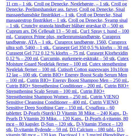
11 cm – 1 stk
,
Croll og Denecke, Neglebørste, – 1 stk
,
Croll og
Denecke, Peelingshansker ass. farver
,
Croll og Denecke, Sisal
massagehansdske finstrikket – 1 stk
,
Croll og Denecke, Sisal
massagestrop finstrikket – 1 stk
,
Croll og Denecke, Svamp sisal
– 1 stk
,
Crunchy granola hindbær blåbær græskar Ø – 500 gr
,
Cuprum ars. D6 Cellesalt 13 – 50 ml.
,
Cur1 Spray t. hund – 100
ml.
,
Curaprox Prime plus, mellemrumstandbørste
,
Curaprox
tandbørste, ATA – 1 stk.
,
Curaprox tandbørste, 1560
,
Curaprox
ultra soft, 5460 – 1 stk.
,
Curasept Gel 350 0,5 % klorhx – 30 ml
,
Curasept Gel 712 0,12 % klorhx – 75 ml
,
Curasept Klorhexidin
0,12 % – 200 ml
,
Curcumin, gurkemeje-esktrakt – 50 stk
,
Cutex
Moisture Guard Neglelak fjerner – 100 ml
,
Cutex stengthening
Neglelak fjerner – 100 ml
,
Cutisoft Cotton gazeswaps 10x10cm
12 lag – 100 stk
,
Cutrin BIO+ Energy Boost Scalp Serum Men
– 100 ml.
,
Cutrin BIO+ Energy Boost Shampoo Men – 250 ml.
,
Cutrin BIO+ Strengthening Conditioner – 200 ml.
,
Cutrin BIO+
Strengthening Scalp Serum – 100 ml.
,
Cutrin BIO+
Strengthening Shampoo Women – 250 ml.
,
Cutrin VIENO
Sensitive Cleansing Conditioner – 400 ml.
,
Cutrin VIENO
Sensitive Deep Soothing Care – 150 ml.
,
Cynaflora – 60
tabletter
,
D-Pearls (Stærk) D Vitamin 38 Mikg. – 240 Kaps.
,
D-
Pearls D Vitamin 20 Mikg. – 120 Kaps.
,
D-Pearls d-vitamin, 80
mcg – 80 kapsler
,
D-Sun – 120 stk.
,
D-Vitamin 35mcg – 120
stk
,
D-vitamin flydende – 59 ml
,
D3 Calcium – 180 tabl.
,
D3-
vitamin 90 mcg – 120 kap
,
Dacriosol 1 + 3 mg/ml Øjendråber –