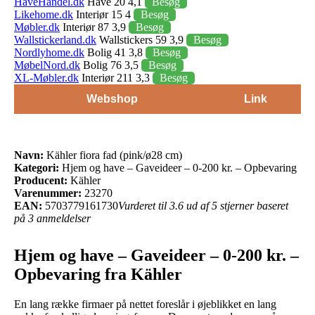
HaveHandel.dk
Have 20 4,1
Besøg
Likehome.dk
Interiør 15 4
Besøg
Møbler.dk
Interiør 87 3,9
Besøg
Wallstickerland.dk
Wallstickers 59 3,9
Besøg
Nordlyhome.dk
Bolig 41 3,8
Besøg
MøbelNord.dk
Bolig 76 3,5
Besøg
XL-Møbler.dk
Interiør 211 3,3
Besøg
Webshop
Link
Navn:
Kähler fiora fad (pink/ø28 cm)
Kategori:
Hjem og have – Gaveideer – 0-200 kr. – Opbevaring
Producent:
Kähler
Varenummer:
23270
EAN:
5703779161730
Vurderet til 3.6 ud af 5 stjerner baseret
på 3 anmeldelser
Hjem og have – Gaveideer – 0-200 kr. –
Opbevaring fra Kähler
En lang række firmaer på nettet foreslår i øjeblikket en lang