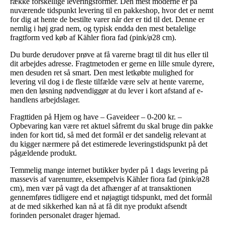
række forskellige leveringsformer. Den mest moderne er på
nuværende tidspunkt levering til en pakkeshop, hvor det er nemt
for dig at hente de bestilte varer når der er tid til det. Denne er
nemlig i høj grad nem, og typisk endda den mest betalelige
fragtform ved køb af Kähler fiora fad (pink/ø28 cm).
Du burde derudover prøve at få varerne bragt til dit hus eller til
dit arbejdes adresse. Fragtmetoden er gerne en lille smule dyrere,
men desuden ret så smart. Den mest letkøbte mulighed for
levering vil dog i de fleste tilfælde være selv at hente varerne,
men den løsning nødvendiggør at du lever i kort afstand af e-
handlens arbejdslager.
Fragttiden på Hjem og have – Gaveideer – 0-200 kr. –
Opbevaring kan være ret aktuel såfremt du skal bruge din pakke
inden for kort tid, så med det formål er det sandelig relevant at
du kigger nærmere på det estimerede leveringstidspunkt på det
pågældende produkt.
Temmelig mange internet butikker byder på 1 dags levering på
massevis af varenumre, eksempelvis Kähler fiora fad (pink/ø28
cm), men vær på vagt da det afhænger af at transaktionen
gennemføres tidligere end et nøjagtigt tidspunkt, med det formål
at de med sikkerhed kan nå at få dit nye produkt afsendt
forinden personalet drager hjemad.