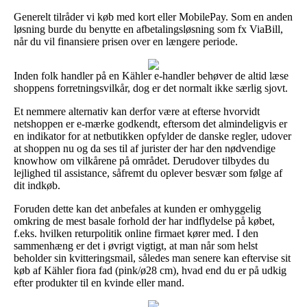
Generelt tilråder vi køb med kort eller MobilePay. Som en anden
løsning burde du benytte en afbetalingsløsning som fx ViaBill,
når du vil finansiere prisen over en længere periode.
Inden folk handler på en Kähler e-handler behøver de altid læse
shoppens forretningsvilkår, dog er det normalt ikke særlig sjovt.
Et nemmere alternativ kan derfor være at efterse hvorvidt
netshoppen er e-mærke godkendt, eftersom det almindeligvis er
en indikator for at netbutikken opfylder de danske regler, udover
at shoppen nu og da ses til af jurister der har den nødvendige
knowhow om vilkårene på området. Derudover tilbydes du
lejlighed til assistance, såfremt du oplever besvær som følge af
dit indkøb.
Foruden dette kan det anbefales at kunden er omhyggelig
omkring de mest basale forhold der har indflydelse på købet,
f.eks. hvilken returpolitik online firmaet kører med. I den
sammenhæng er det i øvrigt vigtigt, at man når som helst
beholder sin kvitteringsmail, således man senere kan eftervise sit
køb af Kähler fiora fad (pink/ø28 cm), hvad end du er på udkig
efter produkter til en kvinde eller mand.