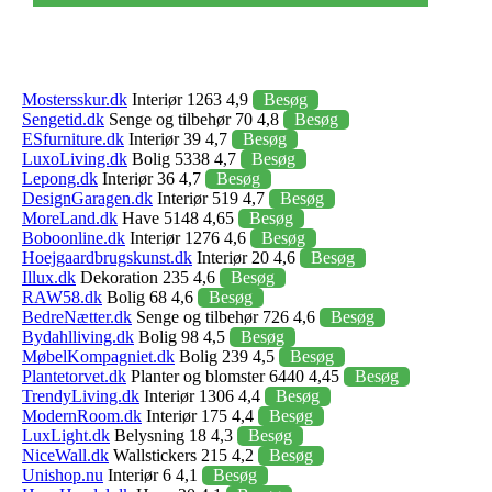
Mostersskur.dk
Interiør 1263 4,9
Besøg
Sengetid.dk
Senge og tilbehør 70 4,8
Besøg
ESfurniture.dk
Interiør 39 4,7
Besøg
LuxoLiving.dk
Bolig 5338 4,7
Besøg
Lepong.dk
Interiør 36 4,7
Besøg
DesignGaragen.dk
Interiør 519 4,7
Besøg
MoreLand.dk
Have 5148 4,65
Besøg
Boboonline.dk
Interiør 1276 4,6
Besøg
Hoejgaardbrugskunst.dk
Interiør 20 4,6
Besøg
Illux.dk
Dekoration 235 4,6
Besøg
RAW58.dk
Bolig 68 4,6
Besøg
BedreNætter.dk
Senge og tilbehør 726 4,6
Besøg
Bydahlliving.dk
Bolig 98 4,5
Besøg
MøbelKompagniet.dk
Bolig 239 4,5
Besøg
Plantetorvet.dk
Planter og blomster 6440 4,45
Besøg
TrendyLiving.dk
Interiør 1306 4,4
Besøg
ModernRoom.dk
Interiør 175 4,4
Besøg
LuxLight.dk
Belysning 18 4,3
Besøg
NiceWall.dk
Wallstickers 215 4,2
Besøg
Unishop.nu
Interiør 6 4,1
Besøg