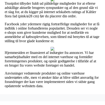
Trustpilot tilbyder fuldt ud pålidelige muligheder for at efterse
adskillige aktuelle brugeres synspunkter og af den grund slår vi
et slag for, at du kigger på internet selskabets ratings af Kähler
fiora fad (pink/ø28 cm) før du placerer din ordre.
Facebook yder ydermere rigtig fortræffelige muligheder for at få
indblik i online forhandlerens popularitet. Desuden ser vi nogle
e-shops som giver kunderne mulighed for at nedfælde en
anmeldelse af købsoplevelsen, som tilmed må benyttes til at tage
stilling til hvor glade kunderne er.
Hjemmesiden er finansieret af indtægter fra annoncer. Vi har
samarbejdsaftaler med en del internet varehuse og formidler
forretningernes produkter, og opnår godtgørelse i tilfælde af at
en bruger fra vores website foretager en handel.
Anvisninger vedrørende produkter og online varehuse
understøttes ofte, men vi ønsker ikke at blive stillet ansvarlig for
forandringer der kan være implementeret siden vi sidste gang
opdaterede websitets data.