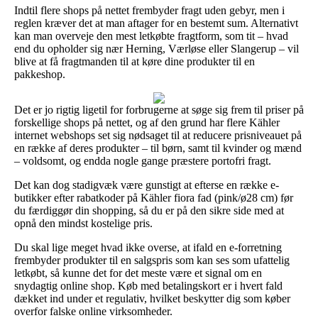
Indtil flere shops på nettet frembyder fragt uden gebyr, men i
reglen kræver det at man aftager for en bestemt sum. Alternativt
kan man overveje den mest letkøbte fragtform, som tit – hvad
end du opholder sig nær Herning, Værløse eller Slangerup – vil
blive at få fragtmanden til at køre dine produkter til en
pakkeshop.
Det er jo rigtig ligetil for forbrugerne at søge sig frem til priser på
forskellige shops på nettet, og af den grund har flere Kähler
internet webshops set sig nødsaget til at reducere prisniveauet på
en række af deres produkter – til børn, samt til kvinder og mænd
– voldsomt, og endda nogle gange præstere portofri fragt.
Det kan dog stadigvæk være gunstigt at efterse en række e-
butikker efter rabatkoder på Kähler fiora fad (pink/ø28 cm) før
du færdiggør din shopping, så du er på den sikre side med at
opnå den mindst kostelige pris.
Du skal lige meget hvad ikke overse, at ifald en e-forretning
frembyder produkter til en salgspris som kan ses som ufattelig
letkøbt, så kunne det for det meste være et signal om en
snydagtig online shop. Køb med betalingskort er i hvert fald
dækket ind under et regulativ, hvilket beskytter dig som køber
overfor falske online virksomheder.