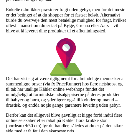
Enkelte e-butikker præsterer fragt uden gebyr, men for det meste
er det betinget af at du shopper for et fastsat beløb. Alternativt
burde du overveje den mest betalelige mulighed for fragt, hvilket
oftest – uanset om du er tæt på Køge, Grenaa eller Aars – vil
blive at få leveret dine produkter til et afhentningssted.
Det har vist sig at være rigtig nemt for almindelige mennesker at
sammenligne priser (via fx PriceRunner) hos flere netshops, og
til tak har utallige Kähler online webshops fundet det
uundgåeligt at formindske udsalgspriserne på deres produkter –
til babyer og børn, og yderligere også til kvinder og mænd –
drastisk, og endda nogle gange garantere levering uden gebyr.
Derfor kan det alligevel blive gavnligt at kigge forbi indtil flere
online selskaber efter rabat på Kähler fiora krukke stor
(bordeaux/h50 cm) før du handler, således at du er på den sikre
side med at få fat i den skarpeste pris.