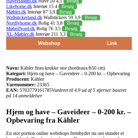
HaveHandel.dk
Have 20 4,1
Besøg
Likehome.dk
Interiør 15 4
Besøg
Møbler.dk
Interiør 87 3,9
Besøg
Wallstickerland.dk
Wallstickers 59 3,9
Besøg
Nordlyhome.dk
Bolig 41 3,8
Besøg
MøbelNord.dk
Bolig 76 3,5
Besøg
XL-Møbler.dk
Interiør 211 3,3
Besøg
Webshop
Link
Navn:
Kähler fiora krukke stor (bordeaux/h50 cm)
Kategori:
Hjem og have – Gaveideer – 0-200 kr. – Opbevaring
Producent:
Kähler
Varenummer:
23365
EAN:
5703779161785
Vurderet til 4.9 ud af 5 stjerner baseret
på 14 anmeldelser
Hjem og have – Gaveideer – 0-200 kr. –
Opbevaring fra Kähler
En stor portion online webshops frembyder nu om stunder et