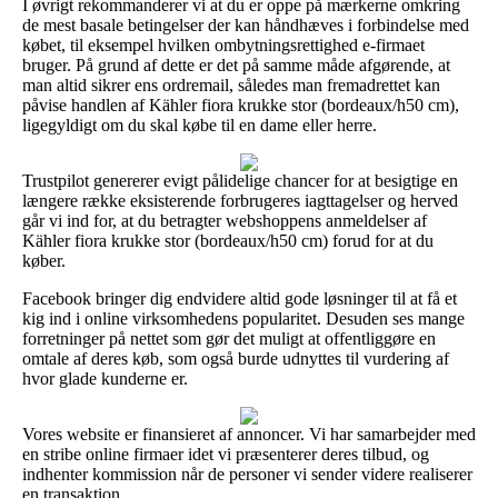
I øvrigt rekommanderer vi at du er oppe på mærkerne omkring
de mest basale betingelser der kan håndhæves i forbindelse med
købet, til eksempel hvilken ombytningsrettighed e-firmaet
bruger. På grund af dette er det på samme måde afgørende, at
man altid sikrer ens ordremail, således man fremadrettet kan
påvise handlen af Kähler fiora krukke stor (bordeaux/h50 cm),
ligegyldigt om du skal købe til en dame eller herre.
Trustpilot genererer evigt pålidelige chancer for at besigtige en
længere række eksisterende forbrugeres iagttagelser og herved
går vi ind for, at du betragter webshoppens anmeldelser af
Kähler fiora krukke stor (bordeaux/h50 cm) forud for at du
køber.
Facebook bringer dig endvidere altid gode løsninger til at få et
kig ind i online virksomhedens popularitet. Desuden ses mange
forretninger på nettet som gør det muligt at offentliggøre en
omtale af deres køb, som også burde udnyttes til vurdering af
hvor glade kunderne er.
Vores website er finansieret af annoncer. Vi har samarbejder med
en stribe online firmaer idet vi præsenterer deres tilbud, og
indhenter kommission når de personer vi sender videre realiserer
en transaktion.