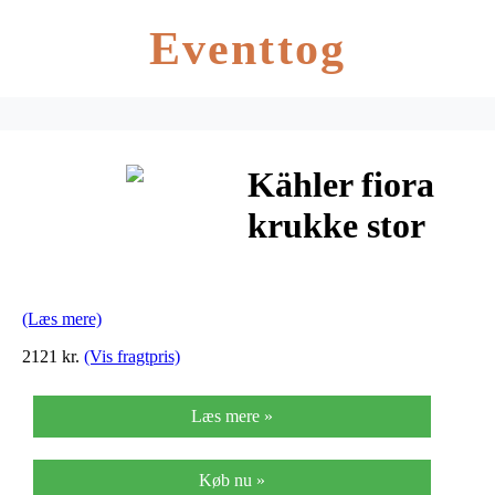
Eventtog
Kähler fiora
krukke stor
(bordeaux/h50
cm)
(Læs mere)
2121 kr.
(Vis fragtpris)
Læs mere »
Køb nu »