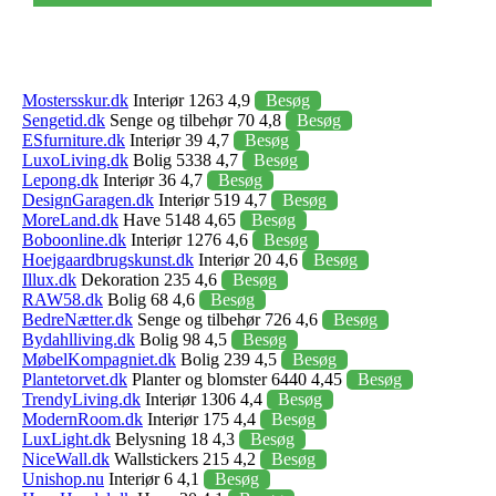
Mostersskur.dk
Interiør 1263 4,9
Besøg
Sengetid.dk
Senge og tilbehør 70 4,8
Besøg
ESfurniture.dk
Interiør 39 4,7
Besøg
LuxoLiving.dk
Bolig 5338 4,7
Besøg
Lepong.dk
Interiør 36 4,7
Besøg
DesignGaragen.dk
Interiør 519 4,7
Besøg
MoreLand.dk
Have 5148 4,65
Besøg
Boboonline.dk
Interiør 1276 4,6
Besøg
Hoejgaardbrugskunst.dk
Interiør 20 4,6
Besøg
Illux.dk
Dekoration 235 4,6
Besøg
RAW58.dk
Bolig 68 4,6
Besøg
BedreNætter.dk
Senge og tilbehør 726 4,6
Besøg
Bydahlliving.dk
Bolig 98 4,5
Besøg
MøbelKompagniet.dk
Bolig 239 4,5
Besøg
Plantetorvet.dk
Planter og blomster 6440 4,45
Besøg
TrendyLiving.dk
Interiør 1306 4,4
Besøg
ModernRoom.dk
Interiør 175 4,4
Besøg
LuxLight.dk
Belysning 18 4,3
Besøg
NiceWall.dk
Wallstickers 215 4,2
Besøg
Unishop.nu
Interiør 6 4,1
Besøg