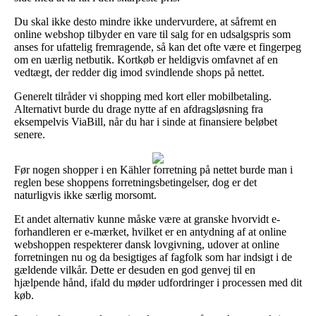
Du skal ikke desto mindre ikke undervurdere, at såfremt en
online webshop tilbyder en vare til salg for en udsalgspris som
anses for ufattelig fremragende, så kan det ofte være et fingerpeg
om en uærlig netbutik. Kortkøb er heldigvis omfavnet af en
vedtægt, der redder dig imod svindlende shops på nettet.
Generelt tilråder vi shopping med kort eller mobilbetaling.
Alternativt burde du drage nytte af en afdragsløsning fra
eksempelvis ViaBill, når du har i sinde at finansiere beløbet
senere.
Før nogen shopper i en Kähler forretning på nettet burde man i
reglen bese shoppens forretningsbetingelser, dog er det
naturligvis ikke særlig morsomt.
Et andet alternativ kunne måske være at granske hvorvidt e-
forhandleren er e-mærket, hvilket er en antydning af at online
webshoppen respekterer dansk lovgivning, udover at online
forretningen nu og da besigtiges af fagfolk som har indsigt i de
gældende vilkår. Dette er desuden en god genvej til en
hjælpende hånd, ifald du møder udfordringer i processen med dit
køb.