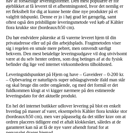
hav af forskellige leveringsformer. Den mest populære er for
øjeblikket at få leveret til et afhentningssted, hvor det nemlig er
ret fleksibelt for dig at kunne hente dine nye produkter på et
valgfrit tidspunkt. Denne er jo i høj grad let gængelig, samt
oftest også den prisbilligste leveringsmetode ved køb af Kähler
fiora krukke stor (bordeaux/h50 cm).
Du bør endvidere påtænke at få varerne leveret hjem til din
privatadresse eller ud på din arbejdsplads. Fragtmetoden viser
sig i regelen en smule mere pebret, men omvendt særligt
bekvem. Den mest betalelige leveringsudgave vil dog utvivlsomt
være at du selv henter ordren, som dog betinges af at du fysisk
befinder dig lige ved internet virksomhedens tilholdssted.
Leveringstidspunktet på Hjem og have – Gaveideer – 0-200 kr.
– Opbevaring er naturligvis super udslagsgivende ifald man står
og skal bruge din ordre omgående, og med det formål er det
fuldkommen klogt at vi kigger nærmere på den estimerede
leveringsdato for det aktuelle produkt.
En hel del internet butikker udlover levering på blot en enkelt
hverdag på masser af varer, eksempelvis Kähler fiora krukke stor
(bordeaux/h50 cm), men vær påpasselig da det stiller krav om at
ordren placeres tidligere end et aftalt klokkeslæt, således at de
garanteret kan nå at få de nye varer afsendt forud for at
personalet drager hjemad.