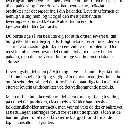
leveringsmidler. Den mest benyttede er nu om stunder at få sendt
til en pakkeshop, hvor du selv kan hente de nyindkøbte
produkter når det passer ind i din kalender. Leveringsformen er
nemlig vældig nem, og tit også den mest prisbevidste
leveringsversion ved køb af Kähler hammershøi
køkkenrulleholder (antracit).
Du burde lige så vel beslutte dig for at få ordren leveret til din
bolig eller til din arbejdsplads. Fragtmetoden er somme tider en
sjat mere omkostningsfuld, men endvidere ret problemfri. Den
mest letkøbte leveringsmodel er uden tvivl at du selv henter
pakken, men det kræver at du bor lige ved internet selskabets
adresse.
Leveringsdygtigheden på Hjem og have – Tilbud – Køkkenrulle
– Hammershøi er jo rigtig vigtig såfremt man mangler din pakke
om få sekunder, så med det formål er det naturligvis aktuelt at du
efterser leveringstidspunktet ved det vedkommende produkt.
Masser af netbutikker yder muligheden for dag-til-dag levering
på en hel del produkter, eksempelvis Kähler hammershøi
køkkenrulleholder (antracit), men vær på vagt da det er påkrævet
at bestillingen anbringes forud for et aftalt tidspunkt, sådan at de
har mulighed for at nå at få varerne klargjort forud for at de
logistikansatte har fyraften.