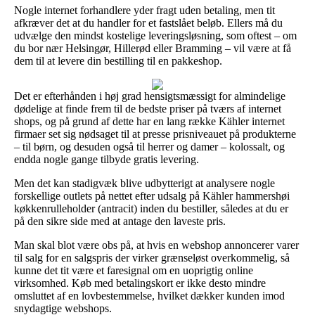
Nogle internet forhandlere yder fragt uden betaling, men tit
afkræver det at du handler for et fastslået beløb. Ellers må du
udvælge den mindst kostelige leveringsløsning, som oftest – om
du bor nær Helsingør, Hillerød eller Bramming – vil være at få
dem til at levere din bestilling til en pakkeshop.
Det er efterhånden i høj grad hensigtsmæssigt for almindelige
dødelige at finde frem til de bedste priser på tværs af internet
shops, og på grund af dette har en lang række Kähler internet
firmaer set sig nødsaget til at presse prisniveauet på produkterne
– til børn, og desuden også til herrer og damer – kolossalt, og
endda nogle gange tilbyde gratis levering.
Men det kan stadigvæk blive udbytterigt at analysere nogle
forskellige outlets på nettet efter udsalg på Kähler hammershøi
køkkenrulleholder (antracit) inden du bestiller, således at du er
på den sikre side med at antage den laveste pris.
Man skal blot være obs på, at hvis en webshop annoncerer varer
til salg for en salgspris der virker grænseløst overkommelig, så
kunne det tit være et faresignal om en uoprigtig online
virksomhed. Køb med betalingskort er ikke desto mindre
omsluttet af en lovbestemmelse, hvilket dækker kunden imod
snydagtige webshops.