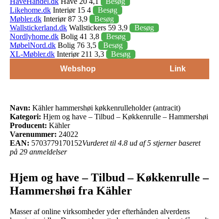
HaveHandel.dk
Have 20 4,1
Besøg
Likehome.dk
Interiør 15 4
Besøg
Møbler.dk
Interiør 87 3,9
Besøg
Wallstickerland.dk
Wallstickers 59 3,9
Besøg
Nordlyhome.dk
Bolig 41 3,8
Besøg
MøbelNord.dk
Bolig 76 3,5
Besøg
XL-Møbler.dk
Interiør 211 3,3
Besøg
Webshop
Link
Navn:
Kähler hammershøi køkkenrulleholder (antracit)
Kategori:
Hjem og have – Tilbud – Køkkenrulle – Hammershøi
Producent:
Kähler
Varenummer:
24022
EAN:
5703779170152
Vurderet til 4.8 ud af 5 stjerner baseret
på 29 anmeldelser
Hjem og have – Tilbud – Køkkenrulle –
Hammershøi fra Kähler
Masser af online virksomheder yder efterhånden alverdens