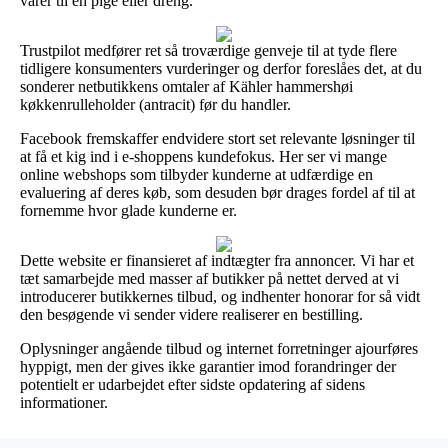
varer til en pige eller dreng.
Trustpilot medfører ret så troværdige genveje til at tyde flere
tidligere konsumenters vurderinger og derfor foreslåes det, at du
sonderer netbutikkens omtaler af Kähler hammershøi
køkkenrulleholder (antracit) før du handler.
Facebook fremskaffer endvidere stort set relevante løsninger til
at få et kig ind i e-shoppens kundefokus. Her ser vi mange
online webshops som tilbyder kunderne at udfærdige en
evaluering af deres køb, som desuden bør drages fordel af til at
fornemme hvor glade kunderne er.
Dette website er finansieret af indtægter fra annoncer. Vi har et
tæt samarbejde med masser af butikker på nettet derved at vi
introducerer butikkernes tilbud, og indhenter honorar for så vidt
den besøgende vi sender videre realiserer en bestilling.
Oplysninger angående tilbud og internet forretninger ajourføres
hyppigt, men der gives ikke garantier imod forandringer der
potentielt er udarbejdet efter sidste opdatering af sidens
informationer.