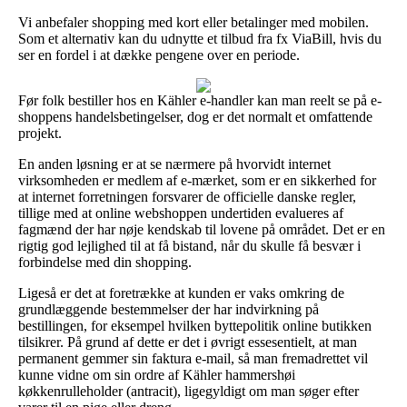
Vi anbefaler shopping med kort eller betalinger med mobilen.
Som et alternativ kan du udnytte et tilbud fra fx ViaBill, hvis du
ser en fordel i at dække pengene over en periode.
Før folk bestiller hos en Kähler e-handler kan man reelt se på e-
shoppens handelsbetingelser, dog er det normalt et omfattende
projekt.
En anden løsning er at se nærmere på hvorvidt internet
virksomheden er medlem af e-mærket, som er en sikkerhed for
at internet forretningen forsvarer de officielle danske regler,
tillige med at online webshoppen undertiden evalueres af
fagmænd der har nøje kendskab til lovene på området. Det er en
rigtig god lejlighed til at få bistand, når du skulle få besvær i
forbindelse med din shopping.
Ligeså er det at foretrække at kunden er vaks omkring de
grundlæggende bestemmelser der har indvirkning på
bestillingen, for eksempel hvilken byttepolitik online butikken
tilsikrer. På grund af dette er det i øvrigt essesentielt, at man
permanent gemmer sin faktura e-mail, så man fremadrettet vil
kunne vidne om sin ordre af Kähler hammershøi
køkkenrulleholder (antracit), ligegyldigt om man søger efter