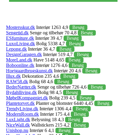
Mostersskur.dk
Interiør 1263 4,9
Besøg
Sengetid.dk
Senge og tilbehør 70 4,8
Besøg
ESfurniture.dk
Interiør 39 4,7
Besøg
LuxoLiving.dk
Bolig 5338 4,7
Besøg
Lepong.dk
Interiør 36 4,7
Besøg
DesignGaragen.dk
Interiør 519 4,7
Besøg
MoreLand.dk
Have 5148 4,65
Besøg
Boboonline.dk
Interiør 1276 4,6
Besøg
Hoejgaardbrugskunst.dk
Interiør 20 4,6
Besøg
Illux.dk
Dekoration 235 4,6
Besøg
RAW58.dk
Bolig 68 4,6
Besøg
BedreNætter.dk
Senge og tilbehør 726 4,6
Besøg
Bydahlliving.dk
Bolig 98 4,5
Besøg
MøbelKompagniet.dk
Bolig 239 4,5
Besøg
Plantetorvet.dk
Planter og blomster 6440 4,45
Besøg
TrendyLiving.dk
Interiør 1306 4,4
Besøg
ModernRoom.dk
Interiør 175 4,4
Besøg
LuxLight.dk
Belysning 18 4,3
Besøg
NiceWall.dk
Wallstickers 215 4,2
Besøg
Unishop.nu
Interiør 6 4,1
Besøg