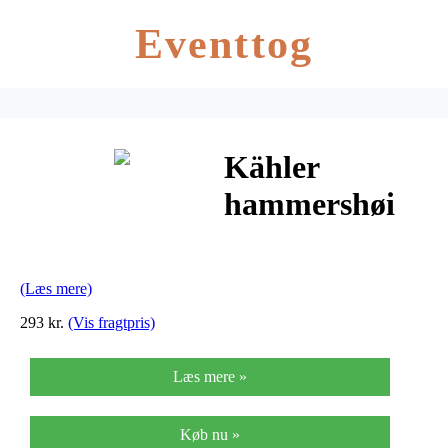
Eventtog
Kähler
hammershøi
køkkenrullehol
(antracit)
(Læs mere)
293 kr.
(Vis fragtpris)
Læs mere »
Køb nu »