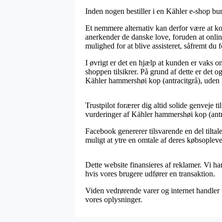
Inden nogen bestiller i en Kähler e-shop bu
Et nemmere alternativ kan derfor være at k
anerkender de danske love, foruden at onlin
mulighed for at blive assisteret, såfremt du
I øvrigt er det en hjælp at kunden er vaks o
shoppen tilsikrer. På grund af dette er det 
Kähler hammershøi kop (antracitgrå), uden 
Trustpilot forærer dig altid solide genveje 
vurderinger af Kähler hammershøi kop (antra
Facebook genererer tilsvarende en del tiltal
muligt at ytre en omtale af deres købsoplevel
Dette website finansieres af reklamer. Vi h
hvis vores brugere udfører en transaktion.
Viden vedrørende varer og internet handler u
vores oplysninger.