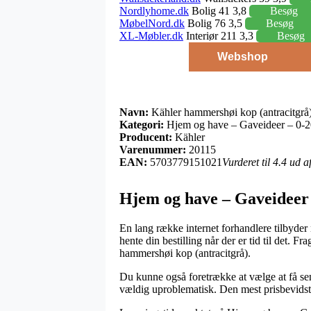
Nordlyhome.dk
Bolig 41 3,8
Besøg
MøbelNord.dk
Bolig 76 3,5
Besøg
XL-Møbler.dk
Interiør 211 3,3
Besøg
Webshop
Navn:
Kähler hammershøi kop (antracitgrå
Kategori:
Hjem og have – Gaveideer – 0-2
Producent:
Kähler
Varenummer:
20115
EAN:
5703779151021
Vurderet til 4.4 ud 
Hjem og have – Gaveideer 
En lang række internet forhandlere tilbyder n
hente din bestilling når der er tid til det. 
hammershøi kop (antracitgrå).
Du kunne også foretrække at vælge at få sen
vældig uproblematisk. Den mest prisbevidste