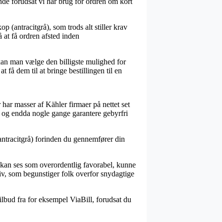
e forudsat vi har brug for ordren om kort
 (antracitgrå), som trods alt stiller krav
 at få ordren afsted inden
 kan man vælge den billigste mulighed for
 få dem til at bringe bestillingen til en
r har masser af Kähler firmaer på nettet set
mt, og endda nogle gange garantere gebyrfri
(antracitgrå) forinden du gennemfører din
r kan ses som overordentlig favorabel, kunne
iv, som begunstiger folk overfor snydagtige
ilbud fra for eksempel ViaBill, forudsat du