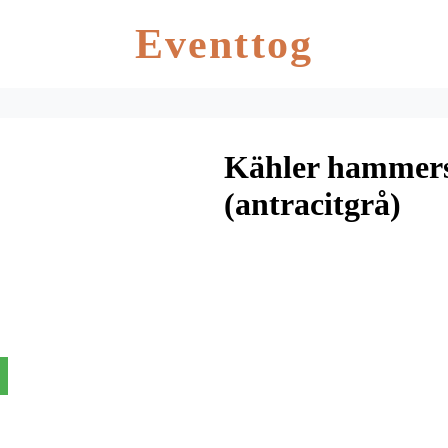
Eventtog
Kähler hammers
(antracitgrå)