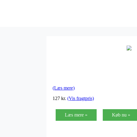
(Læs mere)
127 kr.
(Vis fragtpris)
Læs mere »
Køb nu »