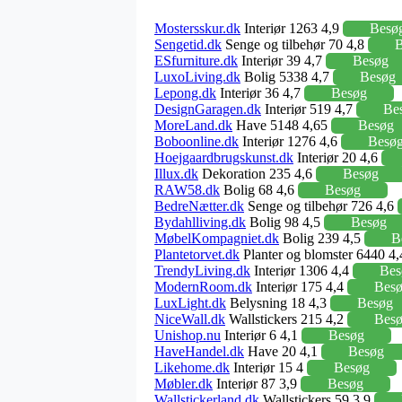
Mostersskur.dk
Interiør 1263 4,9
Besø
Sengetid.dk
Senge og tilbehør 70 4,8
B
ESfurniture.dk
Interiør 39 4,7
Besøg
LuxoLiving.dk
Bolig 5338 4,7
Besøg
Lepong.dk
Interiør 36 4,7
Besøg
DesignGaragen.dk
Interiør 519 4,7
Be
MoreLand.dk
Have 5148 4,65
Besøg
Boboonline.dk
Interiør 1276 4,6
Besø
Hoejgaardbrugskunst.dk
Interiør 20 4,6
Illux.dk
Dekoration 235 4,6
Besøg
RAW58.dk
Bolig 68 4,6
Besøg
BedreNætter.dk
Senge og tilbehør 726 4,6
Bydahlliving.dk
Bolig 98 4,5
Besøg
MøbelKompagniet.dk
Bolig 239 4,5
B
Plantetorvet.dk
Planter og blomster 6440 4
TrendyLiving.dk
Interiør 1306 4,4
Bes
ModernRoom.dk
Interiør 175 4,4
Bes
LuxLight.dk
Belysning 18 4,3
Besøg
NiceWall.dk
Wallstickers 215 4,2
Bes
Unishop.nu
Interiør 6 4,1
Besøg
HaveHandel.dk
Have 20 4,1
Besøg
Likehome.dk
Interiør 15 4
Besøg
Møbler.dk
Interiør 87 3,9
Besøg
Wallstickerland.dk
Wallstickers 59 3,9