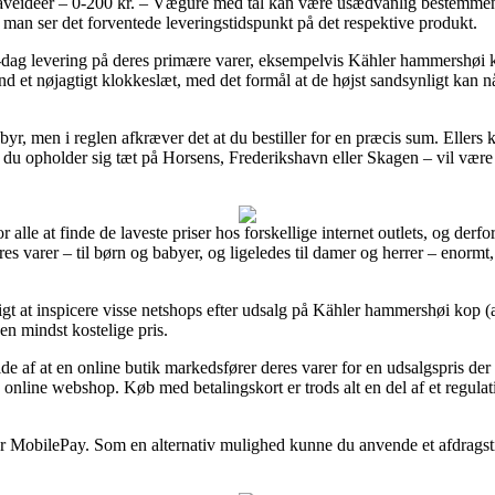
veideer – 0-200 kr. – Vægure med tal kan være usædvanlig bestemmend
at man ser det forventede leveringstidspunkt på det respektive produkt.
-dag levering på deres primære varer, eksempelvis Kähler hammershøi kop
d et nøjagtigt klokkeslæt, med det formål at de højst sandsynligt kan nå
byr, men i reglen afkræver det at du bestiller for en præcis sum. Ellers
om du opholder sig tæt på Horsens, Frederikshavn eller Skagen – vil være at
 alle at finde de laveste priser hos forskellige internet outlets, og derfo
deres varer – til børn og babyer, og ligeledes til damer og herrer – enor
tigt at inspicere visse netshops efter udsalg på Kähler hammershøi kop 
den mindst kostelige pris.
lde af at en online butik markedsfører deres varer for en udsalgspris de
online webshop. Køb med betalingskort er trods alt en del af et regulat
ller MobilePay. Som en alternativ mulighed kunne du anvende et afdragst