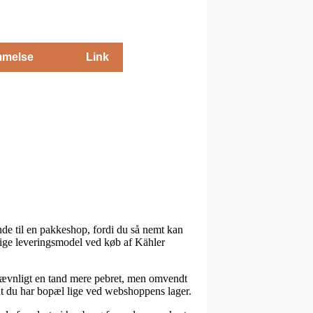
melse
Link
ende til en pakkeshop, fordi du så nemt kan
telige leveringsmodel ved køb af Kähler
g jævnligt en tand mere pebret, men omvendt
at du har bopæl lige ved webshoppens lager.