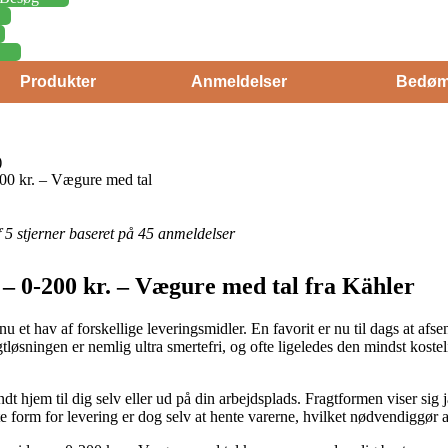
Produkter
Anmeldelser
Bedøm
)
00 kr. – Vægure med tal
af 5 stjerner baseret på 45 anmeldelser
– 0-200 kr. – Vægure med tal fra Kähler
u et hav af forskellige leveringsmidler. En favorit er nu til dags at afs
Fragtløsningen er nemlig ultra smertefri, og ofte ligeledes den mindst kos
dt hjem til dig selv eller ud på din arbejdsplads. Fragtformen viser si
 form for levering er dog selv at hente varerne, hvilket nødvendiggør 