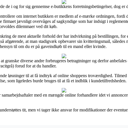
rde de i og for sig gennemse e-butikkens forretningsbetingelser, dog er
ontrollere om internet butikken er medlem af e-mærke ordningen, fordi 
e firmaet jævnligt overvåges af sagkyndige som har indsigt i reglement
 forvoldes dilemmaer ved dit køb.
mkring de mest aktuelle forhold der har indvirkning på bestillingen, for 
også afgørende, at man stadigvæk opbevarer sin kvitteringsmail, således
hensyn til om du er på gaveindkøb til en mand eller kvinde.
til at granske diverse andre forbrugeres betragtninger og derfor anbefale
citgrå) forud for at du handler.
ende løsninger til at få indtryk af online shoppens troværdighed. Tilmed 
se, som ligeledes burde bruges til at få et indblik i kundetilfredsheden.
ar samarbejdsaftaler med en mængde online forhandlere idet vi annoncer
nderstøttes tit, men vi tager ikke ansvar for modifikationer der eventuel