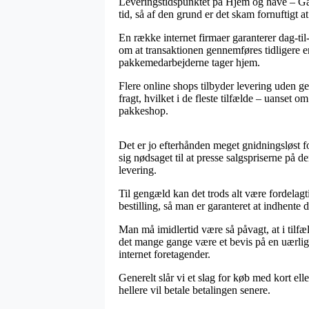
Leveringstidspunktet på Hjem og have – Ga
tid, så af den grund er det skam fornuftigt 
En række internet firmaer garanterer dag-til
om at transaktionen gennemføres tidligere en
pakkemedarbejderne tager hjem.
Flere online shops tilbyder levering uden ge
fragt, hvilket i de fleste tilfælde – uanset 
pakkeshop.
Det er jo efterhånden meget gnidningsløst for
sig nødsaget til at presse salgspriserne på 
levering.
Til gengæld kan det trods alt være fordelag
bestilling, så man er garanteret at indhente 
Man må imidlertid være så påvagt, at i tilfæ
det mange gange være et bevis på en uærlig 
internet foretagender.
Generelt slår vi et slag for køb med kort e
hellere vil betale betalingen senere.