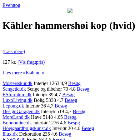
Eventtog
Kähler hammershøi kop (hvid)
(Læs mere)
127 kr.
(Vis fragtpris)
Læs mere »
Køb nu »
Mostersskur.dk
Interiør 1263 4,9
Besøg
Sengetid.dk
Senge og tilbehør 70 4,8
Besøg
ESfurniture.dk
Interiør 39 4,7
Besøg
LuxoLiving.dk
Bolig 5338 4,7
Besøg
Lepong.dk
Interiør 36 4,7
Besøg
DesignGaragen.dk
Interiør 519 4,7
Besøg
MoreLand.dk
Have 5148 4,65
Besøg
Boboonline.dk
Interiør 1276 4,6
Besøg
Hoejgaardbrugskunst.dk
Interiør 20 4,6
Besøg
Illux.dk
Dekoration 235 4,6
Besøg
RAW58.dk
Bolig 68 4,6
Besøg