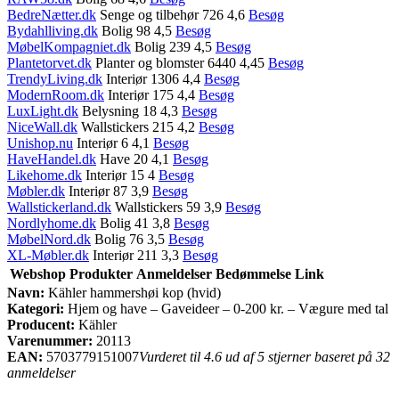
BedreNætter.dk
Senge og tilbehør 726 4,6
Besøg
Bydahlliving.dk
Bolig 98 4,5
Besøg
MøbelKompagniet.dk
Bolig 239 4,5
Besøg
Plantetorvet.dk
Planter og blomster 6440 4,45
Besøg
TrendyLiving.dk
Interiør 1306 4,4
Besøg
ModernRoom.dk
Interiør 175 4,4
Besøg
LuxLight.dk
Belysning 18 4,3
Besøg
NiceWall.dk
Wallstickers 215 4,2
Besøg
Unishop.nu
Interiør 6 4,1
Besøg
HaveHandel.dk
Have 20 4,1
Besøg
Likehome.dk
Interiør 15 4
Besøg
Møbler.dk
Interiør 87 3,9
Besøg
Wallstickerland.dk
Wallstickers 59 3,9
Besøg
Nordlyhome.dk
Bolig 41 3,8
Besøg
MøbelNord.dk
Bolig 76 3,5
Besøg
XL-Møbler.dk
Interiør 211 3,3
Besøg
Webshop
Produkter
Anmeldelser
Bedømmelse
Link
Navn:
Kähler hammershøi kop (hvid)
Kategori:
Hjem og have – Gaveideer – 0-200 kr. – Vægure med tal
Producent:
Kähler
Varenummer:
20113
EAN:
5703779151007
Vurderet til 4.6 ud af 5 stjerner baseret på 32
anmeldelser