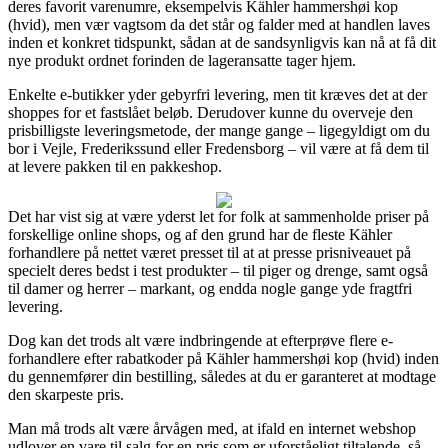
deres favorit varenumre, eksempelvis Kähler hammershøi kop
(hvid), men vær vagtsom da det står og falder med at handlen laves
inden et konkret tidspunkt, sådan at de sandsynligvis kan nå at få dit
nye produkt ordnet forinden de lageransatte tager hjem.
Enkelte e-butikker yder gebyrfri levering, men tit kræves det at der
shoppes for et fastslået beløb. Derudover kunne du overveje den
prisbilligste leveringsmetode, der mange gange – ligegyldigt om du
bor i Vejle, Frederikssund eller Fredensborg – vil være at få dem til
at levere pakken til en pakkeshop.
Det har vist sig at være yderst let for folk at sammenholde priser på
forskellige online shops, og af den grund har de fleste Kähler
forhandlere på nettet været presset til at at presse prisniveauet på
specielt deres bedst i test produkter – til piger og drenge, samt også
til damer og herrer – markant, og endda nogle gange yde fragtfri
levering.
Dog kan det trods alt være indbringende at efterprøve flere e-
forhandlere efter rabatkoder på Kähler hammershøi kop (hvid) inden
du gennemfører din bestilling, således at du er garanteret at modtage
den skarpeste pris.
Man må trods alt være årvågen med, at ifald en internet webshop
udlover en vare til salg for en pris som er uforståeligt tiltalende, så