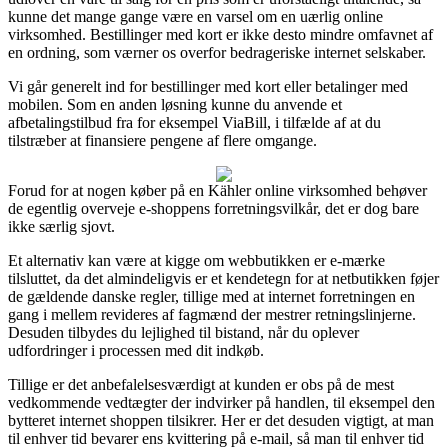
kunne det mange gange være en varsel om en uærlig online
virksomhed. Bestillinger med kort er ikke desto mindre omfavnet af
en ordning, som værner os overfor bedrageriske internet selskaber.
Vi går generelt ind for bestillinger med kort eller betalinger med
mobilen. Som en anden løsning kunne du anvende et
afbetalingstilbud fra for eksempel ViaBill, i tilfælde af at du
tilstræber at finansiere pengene af flere omgange.
Forud for at nogen køber på en Kähler online virksomhed behøver
de egentlig overveje e-shoppens forretningsvilkår, det er dog bare
ikke særlig sjovt.
Et alternativ kan være at kigge om webbutikken er e-mærke
tilsluttet, da det almindeligvis er et kendetegn for at netbutikken føjer
de gældende danske regler, tillige med at internet forretningen en
gang i mellem revideres af fagmænd der mestrer retningslinjerne.
Desuden tilbydes du lejlighed til bistand, når du oplever
udfordringer i processen med dit indkøb.
Tillige er det anbefalelsesværdigt at kunden er obs på de mest
vedkommende vedtægter der indvirker på handlen, til eksempel den
bytteret internet shoppen tilsikrer. Her er det desuden vigtigt, at man
til enhver tid bevarer ens kvittering på e-mail, så man til enhver tid