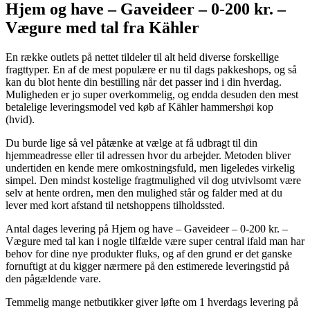
Hjem og have – Gaveideer – 0-200 kr. –
Vægure med tal fra Kähler
En række outlets på nettet tildeler til alt held diverse forskellige
fragttyper. En af de mest populære er nu til dags pakkeshops, og så
kan du blot hente din bestilling når det passer ind i din hverdag.
Muligheden er jo super overkommelig, og endda desuden den mest
betalelige leveringsmodel ved køb af Kähler hammershøi kop
(hvid).
Du burde lige så vel påtænke at vælge at få udbragt til din
hjemmeadresse eller til adressen hvor du arbejder. Metoden bliver
undertiden en kende mere omkostningsfuld, men ligeledes virkelig
simpel. Den mindst kostelige fragtmulighed vil dog utvivlsomt være
selv at hente ordren, men den mulighed står og falder med at du
lever med kort afstand til netshoppens tilholdssted.
Antal dages levering på Hjem og have – Gaveideer – 0-200 kr. –
Vægure med tal kan i nogle tilfælde være super central ifald man har
behov for dine nye produkter fluks, og af den grund er det ganske
fornuftigt at du kigger nærmere på den estimerede leveringstid på
den pågældende vare.
Temmelig mange netbutikker giver løfte om 1 hverdags levering på