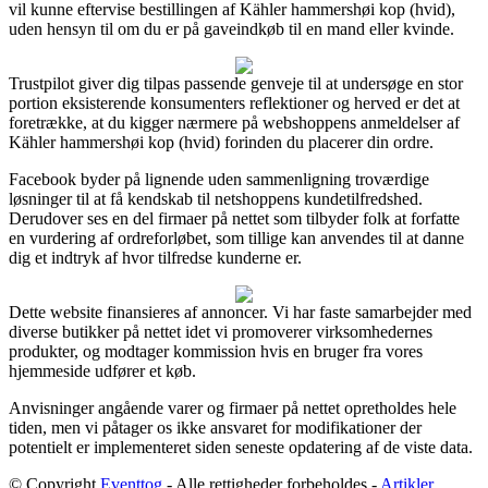
vil kunne eftervise bestillingen af Kähler hammershøi kop (hvid),
uden hensyn til om du er på gaveindkøb til en mand eller kvinde.
Trustpilot giver dig tilpas passende genveje til at undersøge en stor
portion eksisterende konsumenters reflektioner og herved er det at
foretrække, at du kigger nærmere på webshoppens anmeldelser af
Kähler hammershøi kop (hvid) forinden du placerer din ordre.
Facebook byder på lignende uden sammenligning troværdige
løsninger til at få kendskab til netshoppens kundetilfredshed.
Derudover ses en del firmaer på nettet som tilbyder folk at forfatte
en vurdering af ordreforløbet, som tillige kan anvendes til at danne
dig et indtryk af hvor tilfredse kunderne er.
Dette website finansieres af annoncer. Vi har faste samarbejder med
diverse butikker på nettet idet vi promoverer virksomhedernes
produkter, og modtager kommission hvis en bruger fra vores
hjemmeside udfører et køb.
Anvisninger angående varer og firmaer på nettet opretholdes hele
tiden, men vi påtager os ikke ansvaret for modifikationer der
potentielt er implementeret siden seneste opdatering af de viste data.
© Copyright
Eventtog
- Alle rettigheder forbeholdes -
Artikler