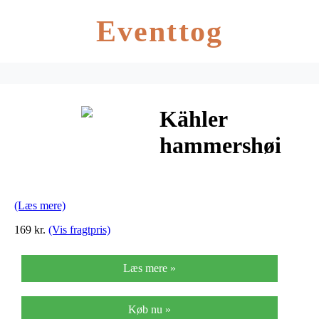
Eventtog
Kähler
hammershøi
lysestage hvid
(h16xø90 cm)
(Læs mere)
169 kr.
(Vis fragtpris)
Læs mere »
Køb nu »