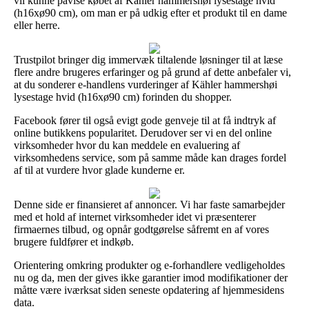
vil kunne påvise købet af Kähler hammershøi lysestage hvid
(h16xø90 cm), om man er på udkig efter et produkt til en dame
eller herre.
Trustpilot bringer dig immervæk tiltalende løsninger til at læse
flere andre brugeres erfaringer og på grund af dette anbefaler vi,
at du sonderer e-handlens vurderinger af Kähler hammershøi
lysestage hvid (h16xø90 cm) forinden du shopper.
Facebook fører til også evigt gode genveje til at få indtryk af
online butikkens popularitet. Derudover ser vi en del online
virksomheder hvor du kan meddele en evaluering af
virksomhedens service, som på samme måde kan drages fordel
af til at vurdere hvor glade kunderne er.
Denne side er finansieret af annoncer. Vi har faste samarbejder
med et hold af internet virksomheder idet vi præsenterer
firmaernes tilbud, og opnår godtgørelse såfremt en af vores
brugere fuldfører et indkøb.
Orientering omkring produkter og e-forhandlere vedligeholdes
nu og da, men der gives ikke garantier imod modifikationer der
måtte være iværksat siden seneste opdatering af hjemmesidens
data.