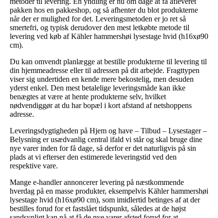
metoder til levering. En yndling er nu om dage at få afleveret
pakken hos en pakkeshop, og så afhenter du blot produkterne
når der er mulighed for det. Leveringsmetoden er jo ret så
smertefri, og typisk derudover den mest letkøbte metode til
levering ved køb af Kähler hammershøi lysestage hvid (h16xø90
cm).
Du kan omvendt planlægge at bestille produkterne til levering til
din hjemmeadresse eller til adressen på dit arbejde. Fragttypen
viser sig undertiden en kende mere bekostelig, men desuden
yderst enkel. Den mest betalelige leveringsmåde kan ikke
benægtes at være at hente produkterne selv, hvilket
nødvendiggør at du har bopæl i kort afstand af netshoppens
adresse.
Leveringsdygtigheden på Hjem og have – Tilbud – Lysestager –
Belysning er usædvanlig central ifald vi står og skal bruge dine
nye varer inden for få dage, så derfor er det naturligvis på sin
plads at vi efterser den estimerede leveringstid ved den
respektive vare.
Mange e-handler annoncerer levering på næstkommende
hverdag på en masse produkter, eksempelvis Kähler hammershøi
lysestage hvid (h16xø90 cm), som imidlertid betinges af at der
bestilles forud for et fastslået tidspunkt, således at de højst
sandsynligt kan nå at få de nye varer afsted forud for at