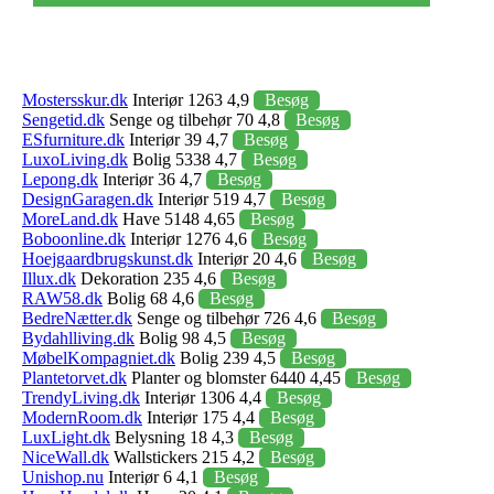
Mostersskur.dk
Interiør 1263 4,9
Besøg
Sengetid.dk
Senge og tilbehør 70 4,8
Besøg
ESfurniture.dk
Interiør 39 4,7
Besøg
LuxoLiving.dk
Bolig 5338 4,7
Besøg
Lepong.dk
Interiør 36 4,7
Besøg
DesignGaragen.dk
Interiør 519 4,7
Besøg
MoreLand.dk
Have 5148 4,65
Besøg
Boboonline.dk
Interiør 1276 4,6
Besøg
Hoejgaardbrugskunst.dk
Interiør 20 4,6
Besøg
Illux.dk
Dekoration 235 4,6
Besøg
RAW58.dk
Bolig 68 4,6
Besøg
BedreNætter.dk
Senge og tilbehør 726 4,6
Besøg
Bydahlliving.dk
Bolig 98 4,5
Besøg
MøbelKompagniet.dk
Bolig 239 4,5
Besøg
Plantetorvet.dk
Planter og blomster 6440 4,45
Besøg
TrendyLiving.dk
Interiør 1306 4,4
Besøg
ModernRoom.dk
Interiør 175 4,4
Besøg
LuxLight.dk
Belysning 18 4,3
Besøg
NiceWall.dk
Wallstickers 215 4,2
Besøg
Unishop.nu
Interiør 6 4,1
Besøg