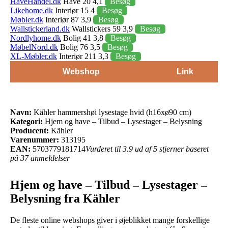
HaveHandel.dk
Have 20 4,1
Besøg
Likehome.dk
Interiør 15 4
Besøg
Møbler.dk
Interiør 87 3,9
Besøg
Wallstickerland.dk
Wallstickers 59 3,9
Besøg
Nordlyhome.dk
Bolig 41 3,8
Besøg
MøbelNord.dk
Bolig 76 3,5
Besøg
XL-Møbler.dk
Interiør 211 3,3
Besøg
Webshop
Link
Navn:
Kähler hammershøi lysestage hvid (h16xø90 cm)
Kategori:
Hjem og have – Tilbud – Lysestager – Belysning
Producent:
Kähler
Varenummer:
313195
EAN:
5703779181714
Vurderet til 3.9 ud af 5 stjerner baseret
på 37 anmeldelser
Hjem og have – Tilbud – Lysestager –
Belysning fra Kähler
De fleste online webshops giver i øjeblikket mange forskellige