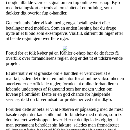
i nogle tilfælde være et signal om en fup online webshop. Køb
med betalingskort er trods alt omsluttet af en ordning, som
dækker dig overfor fup e-handler.
Generelt anbefaler vi køb med gængse betalingskort eller
betalinger med mobilen. Som en anden løsning bør du drage
nytte af et tilbud som eksempelvis ViaBill, såfremt du higer efter
at betale regningen over flere uger.
Forud for at folk køber på en Kähler e-shop bør de de facto få
overblik over forhandlerens regler, dog er det tit et tidskrævende
projekt.
Et alternativ er at granske om e-handlen er verificeret af e-
mærket, siden det ofte er en indikator for at online virksomheden
anerkender de officielle regler, foruden at online forhandleren
løbende undersøges af fagmænd som har megen viden om
lovene på området. Dette er en god chance for hjælpende
service, ifald du bliver udsat for problemer ved dit indkøb.
Foruden dette anbefaler vi at køberen er påpasselig med de mest
basale regler der kan spille ind i forbindelse med ordren, som fx
den bytteret webshoppen lover. Her er det ligeledes vigtigt, at
man permanent beholder sin faktura, således man fremadrettet