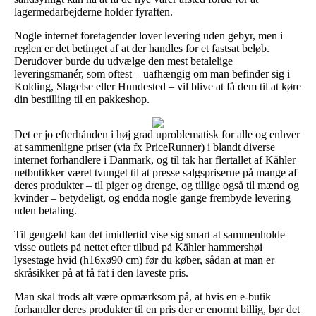
lagermedarbejderne holder fyraften.
Nogle internet foretagender lover levering uden gebyr, men i
reglen er det betinget af at der handles for et fastsat beløb.
Derudover burde du udvælge den mest betalelige
leveringsmanér, som oftest – uafhængig om man befinder sig i
Kolding, Slagelse eller Hundested – vil blive at få dem til at køre
din bestilling til en pakkeshop.
Det er jo efterhånden i høj grad uproblematisk for alle og enhver
at sammenligne priser (via fx PriceRunner) i blandt diverse
internet forhandlere i Danmark, og til tak har flertallet af Kähler
netbutikker været tvunget til at presse salgspriserne på mange af
deres produkter – til piger og drenge, og tillige også til mænd og
kvinder – betydeligt, og endda nogle gange frembyde levering
uden betaling.
Til gengæld kan det imidlertid vise sig smart at sammenholde
visse outlets på nettet efter tilbud på Kähler hammershøi
lysestage hvid (h16xø90 cm) før du køber, sådan at man er
skråsikker på at få fat i den laveste pris.
Man skal trods alt være opmærksom på, at hvis en e-butik
forhandler deres produkter til en pris der er enormt billig, bør det