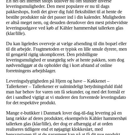
En hel del internet shops udlover nu om stunder diverse
leveringsmuligheder. Den mest populære er nu til dags
pakkeshops, fordi det giver dig fuld fleksibilitet til at hente de
bestilte produkter når det passer ind i din kalender. Muligheden
er altså meget nem, og desuden derudover den mest prisbevidste
leveringsudgave ved køb af Kähler hammershøi tallerken glas
(klar/lille).
Du kan ligeledes overveje at vælge afsending til din bopæl eller
til dit arbejde. Fragtmetoden er typisk en lille smule dyrere, men
til gengæld rigtig ukompliceret. Den prisbilligste
leveringsmulighed er unægtelig selv at hente pakken, som dog
nødvendiggør at du opholder dig i kort afstand af online
forretningens arbejdslager.
Leveringsdygtigheden på Hjem og have – Køkkenet –
Tallerkener – Tallerkener er ualmindeligt betydningsfuld ifald
man har behov for varen om få sekunder, og med det formål er
det i sandhed vigtigt at vi studerer den forventede leveringsdato
for det respektive produkt.
Mange e-butikker i Danmark lover dag-til-dag levering på en
lang række af deres produkter, eksempelvis Kähler hammershøi
tallerken glas (klar/lille), der dog er afhængig af at orden
realiseres tidligere end et nøjagtigt klokkeslæt, med
hensynstagen til at de garanteret kan nå at få dit nye produkt