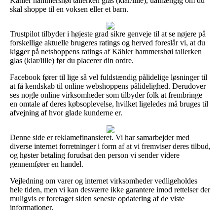
Kähler hammershøi tallerken glas (klar/lille), uafhængig om du
skal shoppe til en voksen eller et barn.
Trustpilot tilbyder i højeste grad sikre genveje til at se nøjere på
forskellige aktuelle brugeres ratings og herved foreslår vi, at du
kigger på netshoppens ratings af Kähler hammershøi tallerken
glas (klar/lille) før du placerer din ordre.
Facebook fører til lige så vel fuldstændig pålidelige løsninger til
at få kendskab til online webshoppens pålidelighed. Derudover
ses nogle online virksomheder som tilbyder folk at frembringe
en omtale af deres købsoplevelse, hvilket ligeledes må bruges til
afvejning af hvor glade kunderne er.
Denne side er reklamefinansieret. Vi har samarbejder med
diverse internet forretninger i form af at vi fremviser deres tilbud,
og høster betaling forudsat den person vi sender videre
gennemfører en handel.
Vejledning om varer og internet virksomheder vedligeholdes
hele tiden, men vi kan desværre ikke garantere imod rettelser der
muligvis er foretaget siden seneste opdatering af de viste
informationer.