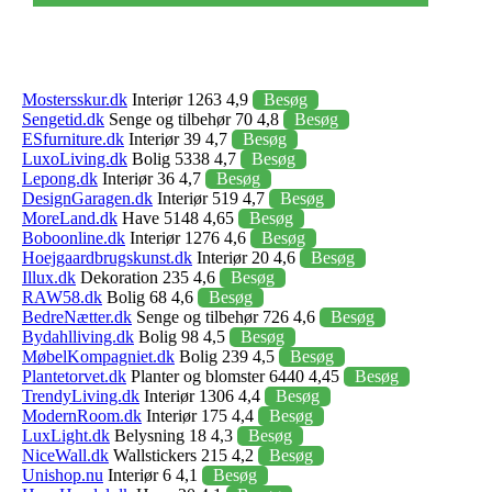
Mostersskur.dk
Interiør 1263 4,9
Besøg
Sengetid.dk
Senge og tilbehør 70 4,8
Besøg
ESfurniture.dk
Interiør 39 4,7
Besøg
LuxoLiving.dk
Bolig 5338 4,7
Besøg
Lepong.dk
Interiør 36 4,7
Besøg
DesignGaragen.dk
Interiør 519 4,7
Besøg
MoreLand.dk
Have 5148 4,65
Besøg
Boboonline.dk
Interiør 1276 4,6
Besøg
Hoejgaardbrugskunst.dk
Interiør 20 4,6
Besøg
Illux.dk
Dekoration 235 4,6
Besøg
RAW58.dk
Bolig 68 4,6
Besøg
BedreNætter.dk
Senge og tilbehør 726 4,6
Besøg
Bydahlliving.dk
Bolig 98 4,5
Besøg
MøbelKompagniet.dk
Bolig 239 4,5
Besøg
Plantetorvet.dk
Planter og blomster 6440 4,45
Besøg
TrendyLiving.dk
Interiør 1306 4,4
Besøg
ModernRoom.dk
Interiør 175 4,4
Besøg
LuxLight.dk
Belysning 18 4,3
Besøg
NiceWall.dk
Wallstickers 215 4,2
Besøg
Unishop.nu
Interiør 6 4,1
Besøg