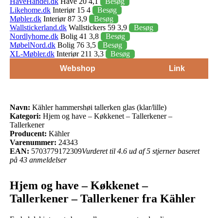
HaveHandel.dk
Have 20 4,1
Besøg
Likehome.dk
Interiør 15 4
Besøg
Møbler.dk
Interiør 87 3,9
Besøg
Wallstickerland.dk
Wallstickers 59 3,9
Besøg
Nordlyhome.dk
Bolig 41 3,8
Besøg
MøbelNord.dk
Bolig 76 3,5
Besøg
XL-Møbler.dk
Interiør 211 3,3
Besøg
Webshop
Link
Navn:
Kähler hammershøi tallerken glas (klar/lille)
Kategori:
Hjem og have – Køkkenet – Tallerkener –
Tallerkener
Producent:
Kähler
Varenummer:
24343
EAN:
5703779172309
Vurderet til 4.6 ud af 5 stjerner baseret
på 43 anmeldelser
Hjem og have – Køkkenet –
Tallerkener – Tallerkener fra Kähler