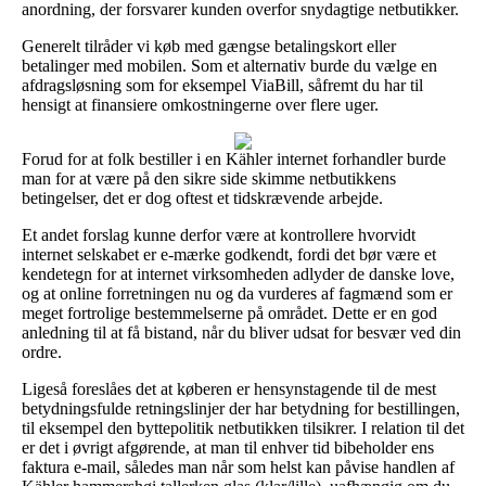
anordning, der forsvarer kunden overfor snydagtige netbutikker.
Generelt tilråder vi køb med gængse betalingskort eller
betalinger med mobilen. Som et alternativ burde du vælge en
afdragsløsning som for eksempel ViaBill, såfremt du har til
hensigt at finansiere omkostningerne over flere uger.
Forud for at folk bestiller i en Kähler internet forhandler burde
man for at være på den sikre side skimme netbutikkens
betingelser, det er dog oftest et tidskrævende arbejde.
Et andet forslag kunne derfor være at kontrollere hvorvidt
internet selskabet er e-mærke godkendt, fordi det bør være et
kendetegn for at internet virksomheden adlyder de danske love,
og at online forretningen nu og da vurderes af fagmænd som er
meget fortrolige bestemmelserne på området. Dette er en god
anledning til at få bistand, når du bliver udsat for besvær ved din
ordre.
Ligeså foreslåes det at køberen er hensynstagende til de mest
betydningsfulde retningslinjer der har betydning for bestillingen,
til eksempel den byttepolitik netbutikken tilsikrer. I relation til det
er det i øvrigt afgørende, at man til enhver tid bibeholder ens
faktura e-mail, således man når som helst kan påvise handlen af