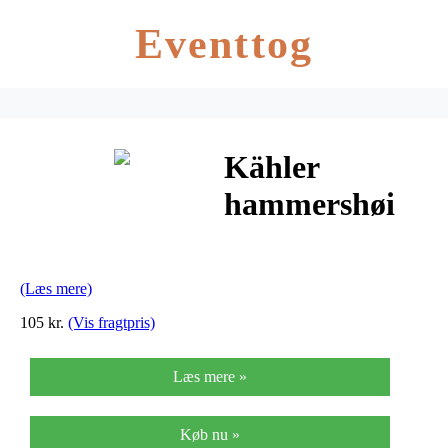
Eventtog
Kähler
hammershøi
tallerken glas
(klar/lille)
(Læs mere)
105 kr.
(Vis fragtpris)
Læs mere »
Køb nu »