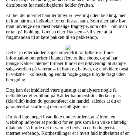
distribueret før medarbejderne holder fyraften.
En hel del internet handler tilbyder levering uden betaling, men
tit kun når man indkøber for en fastsat sum. Som alternativ bør
man udvælge den mest betalelige fragttype, som ofte – om man
er tæt på Kolding, Grenaa eller Hadsten – vil være at få
fragtmanden til at køre pakken til en pakkeshop.
Det er jo efterhånden super smertefrit for købere at finde
information om priser i blandt flere online shops, og så har
mange Kähler internet firmaer fundet det nødvendigt at stampe
salgsværdien på varerne – til børn og babyer, og endvidere også
til voksne – kolossalt, og endda nogle gange tilbyde fragt uden
beregning.
Dog kan det imidlertid være gunstigt at analysere nogle få
netbutikker efter tilbud på Kähler hammershøi tallerken glas
(klar/lille) inden du gennemfører din handel, således at du er
garanteret at skaffe sig den prisbilligste pris.
Du skal lige meget hvad ikke undervurdere, at såfremt en
webshop udbyder et produkt for en pris som kan virke ufattelig
tiltalende, så burde det tit være et bevis på en bedragerisk
internet webshop. Kortbestillinger er i hvert fald indbefattet af en