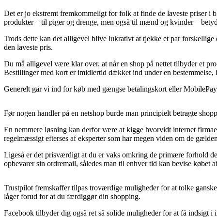
Det er jo ekstremt fremkommeligt for folk at finde de laveste priser i 
produkter – til piger og drenge, men også til mænd og kvinder – bety
Trods dette kan det alligevel blive lukrativt at tjekke et par forskelli
den laveste pris.
Du må alligevel være klar over, at når en shop på nettet tilbyder et p
Bestillinger med kort er imidlertid dækket ind under en bestemmelse, h
Generelt går vi ind for køb med gængse betalingskort eller MobilePay. 
Før nogen handler på en netshop burde man principielt betragte shoppen
En nemmere løsning kan derfor være at kigge hvorvidt internet firmaet
regelmæssigt efterses af eksperter som har megen viden om de gældende 
Ligeså er det prisværdigt at du er vaks omkring de primære forhold der
opbevarer sin ordremail, således man til enhver tid kan bevise købet a
Trustpilot fremskaffer tilpas troværdige muligheder for at tolke gansk
låger forud for at du færdiggør din shopping.
Facebook tilbyder dig også ret så solide muligheder for at få indsigt 