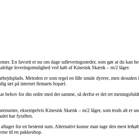
former. En favorit er nu om dage udleveringssteder, som gør at du kan hen
talelige leveringsmulighed ved køb af Kinesisk Skænk – m/2 låger.
n arbejdsplads. Metoden er som regel en lille smule dyrere, men desuden
dig tæt på internet firmaets bopæl.
hov for din ordre med det samme, så derfor er det ret meningsfuldt at
umre, eksempelvis Kinesisk Skænk – m/2 låger, som trods alt er underfor
let har fyraften.
n aftager for en bestemt sum. Alternativt kunne man tage den mest letk
rerne til en pakkeshop.