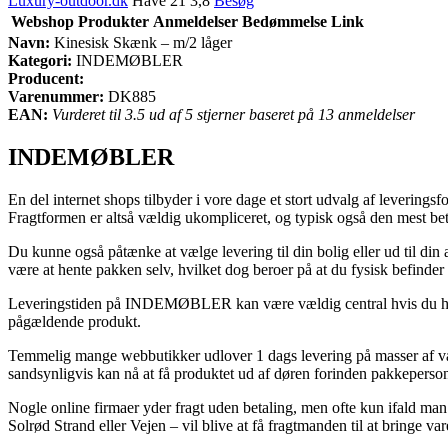
Luxury-outdoor.dk
Have 21 3,8
Besøg
Webshop
Produkter
Anmeldelser
Bedømmelse
Link
Navn:
Kinesisk Skænk – m/2 låger
Kategori:
INDEMØBLER
Producent:
Varenummer:
DK885
EAN:
Vurderet til 3.5 ud af 5 stjerner baseret på 13 anmeldelser
INDEMØBLER
En del internet shops tilbyder i vore dage et stort udvalg af leverings
Fragtformen er altså vældig ukompliceret, og typisk også den mest be
Du kunne også påtænke at vælge levering til din bolig eller ud til di
være at hente pakken selv, hvilket dog beroer på at du fysisk befinder 
Leveringstiden på INDEMØBLER kan være vældig central hvis du har be
pågældende produkt.
Temmelig mange webbutikker udlover 1 dags levering på masser af varen
sandsynligvis kan nå at få produktet ud af døren forinden pakkepersona
Nogle online firmaer yder fragt uden betaling, men ofte kun ifald ma
Solrød Strand eller Vejen – vil blive at få fragtmanden til at bringe va