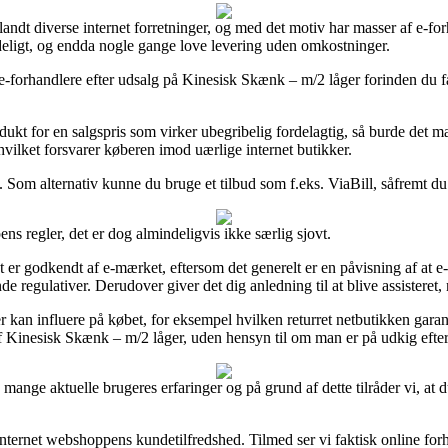
blandt diverse internet forretninger, og med det motiv har masser af e-f
deligt, og endda nogle gange love levering uden omkostninger.
ge e-forhandlere efter udsalg på Kinesisk Skænk – m/2 låger forinden du f
rodukt for en salgspris som virker ubegribelig fordelagtig, så burde det
vilket forsvarer køberen imod uærlige internet butikker.
Som alternativ kunne du bruge et tilbud som f.eks. ViaBill, såfremt du h
s regler, det er dog almindeligvis ikke særlig sjovt.
 er godkendt af e-mærket, eftersom det generelt er en påvisning af at 
regulativer. Derudover giver det dig anledning til at blive assisteret,
 kan influere på købet, for eksempel hvilken returret netbutikken garant
f Kinesisk Skænk – m/2 låger, uden hensyn til om man er på udkig efter e
e mange aktuelle brugeres erfaringer og på grund af dette tilråder vi, a
i internet webshoppens kundetilfredshed. Tilmed ser vi faktisk online fo