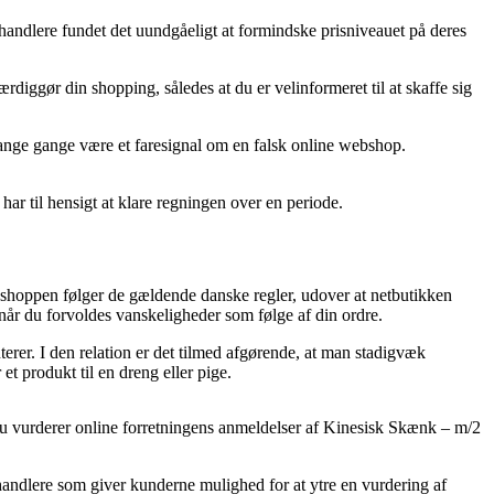
orhandlere fundet det uundgåeligt at formindske prisniveauet på deres
ærdiggør din shopping, således at du er velinformeret til at skaffe sig
 mange gange være et faresignal om en falsk online webshop.
ar til hensigt at klare regningen over en periode.
e-shoppen følger de gældende danske regler, udover at netbutikken
 når du forvoldes vanskeligheder som følge af din ordre.
erer. I den relation er det tilmed afgørende, at man stadigvæk
t produkt til en dreng eller pige.
t du vurderer online forretningens anmeldelser af Kinesisk Skænk – m/2
rhandlere som giver kunderne mulighed for at ytre en vurdering af