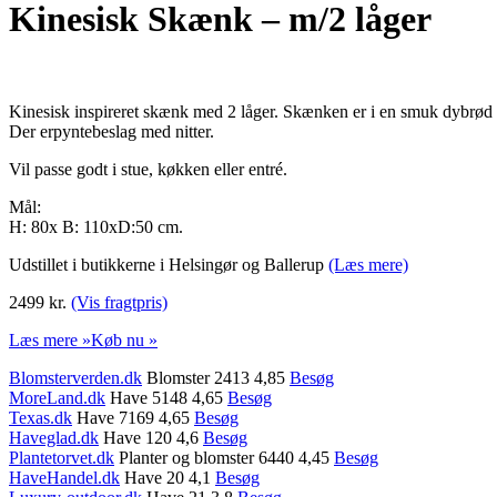
Kinesisk Skænk – m/2 låger
Kinesisk inspireret skænk med 2 låger. Skænken er i en smuk dybrød 
Der erpyntebeslag med nitter.
Vil passe godt i stue, køkken eller entré.
Mål:
H: 80x B: 110xD:50 cm.
Udstillet i butikkerne i Helsingør og Ballerup
(Læs mere)
2499 kr.
(Vis fragtpris)
Læs mere »
Køb nu »
Blomsterverden.dk
Blomster 2413 4,85
Besøg
MoreLand.dk
Have 5148 4,65
Besøg
Texas.dk
Have 7169 4,65
Besøg
Haveglad.dk
Have 120 4,6
Besøg
Plantetorvet.dk
Planter og blomster 6440 4,45
Besøg
HaveHandel.dk
Have 20 4,1
Besøg