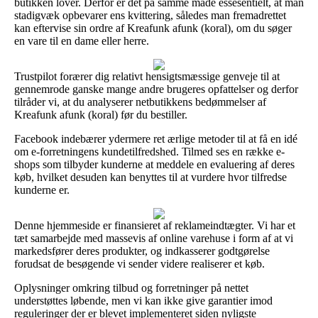
butikken lover. Derfor er det på samme måde essesentielt, at man
stadigvæk opbevarer ens kvittering, således man fremadrettet
kan eftervise sin ordre af Kreafunk afunk (koral), om du søger
en vare til en dame eller herre.
Trustpilot forærer dig relativt hensigtsmæssige genveje til at
gennemrode ganske mange andre brugeres opfattelser og derfor
tilråder vi, at du analyserer netbutikkens bedømmelser af
Kreafunk afunk (koral) før du bestiller.
Facebook indebærer ydermere ret ærlige metoder til at få en idé
om e-forretningens kundetilfredshed. Tilmed ses en række e-
shops som tilbyder kunderne at meddele en evaluering af deres
køb, hvilket desuden kan benyttes til at vurdere hvor tilfredse
kunderne er.
Denne hjemmeside er finansieret af reklameindtægter. Vi har et
tæt samarbejde med massevis af online varehuse i form af at vi
markedsfører deres produkter, og indkasserer godtgørelse
forudsat de besøgende vi sender videre realiserer et køb.
Oplysninger omkring tilbud og forretninger på nettet
understøttes løbende, men vi kan ikke give garantier imod
reguleringer der er blevet implementeret siden nyligste