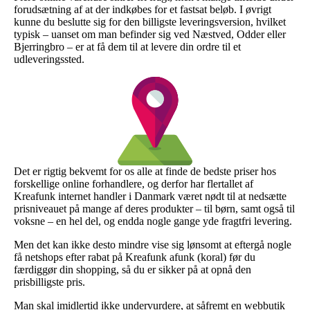
forudsætning af at der indkøbes for et fastsat beløb. I øvrigt
kunne du beslutte sig for den billigste leveringsversion, hvilket
typisk – uanset om man befinder sig ved Næstved, Odder eller
Bjerringbro – er at få dem til at levere din ordre til et
udleveringssted.
Det er rigtig bekvemt for os alle at finde de bedste priser hos
forskellige online forhandlere, og derfor har flertallet af
Kreafunk internet handler i Danmark været nødt til at nedsætte
prisniveauet på mange af deres produkter – til børn, samt også til
voksne – en hel del, og endda nogle gange yde fragtfri levering.
Men det kan ikke desto mindre vise sig lønsomt at eftergå nogle
få netshops efter rabat på Kreafunk afunk (koral) før du
færdiggør din shopping, så du er sikker på at opnå den
prisbilligste pris.
Man skal imidlertid ikke undervurdere, at såfremt en webbutik