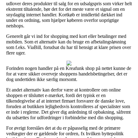
udlover deres produkter til salg for en udsalgspris som virker helt
ekstremt tiltalende, bør det for det meste være et signal om en
snydagtig internet handler. Kortkøb er imidlertid dækket ind
under en ordning, som hjælper køberen overfor uoprigtige
netshops.
Generelt går vi ind for shopping med kort eller betalinger med
mobilen. Som et alternativ kan du bruge en afbetalingsløsning
som f.eks. ViaBill, forudsat du har til hensigt at klare prisen over
flere uger.
Forinden nogen handler på en Kreafunk shop på nettet kunne de
for at være sikker overveje shoppens handelsbetingelser, det er
dog undertiden ikke særlig morsomt.
Et andet alternativ kan derfor være at kontrollere om online
shoppen er tilsluttet e-mærket, fordi det typisk er en
tilkendegivelse af at internet firmaet forsvarer de danske love,
foruden at butikken lejlighedsvis kontrolleres af specialister som
er inde i reglerne. Det giver dig anledning til opbakning, såfremt
du udsættes for udfordringer i forbindelse med din shopping.
For øvrigt foreslåes det at du er påpasselig med de primære
vedtægter der er gældende for ordren, fx hvilken byttepolitik