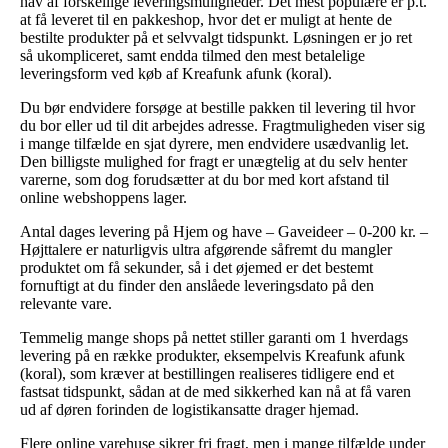
hav af forskellige leveringsmuligheder. Det mest populære er p.t.
at få leveret til en pakkeshop, hvor det er muligt at hente de
bestilte produkter på et selvvalgt tidspunkt. Løsningen er jo ret
så ukompliceret, samt endda tilmed den mest betalelige
leveringsform ved køb af Kreafunk afunk (koral).
Du bør endvidere forsøge at bestille pakken til levering til hvor
du bor eller ud til dit arbejdes adresse. Fragtmuligheden viser sig
i mange tilfælde en sjat dyrere, men endvidere usædvanlig let.
Den billigste mulighed for fragt er unægtelig at du selv henter
varerne, som dog forudsætter at du bor med kort afstand til
online webshoppens lager.
Antal dages levering på Hjem og have – Gaveideer – 0-200 kr. –
Højttalere er naturligvis ultra afgørende såfremt du mangler
produktet om få sekunder, så i det øjemed er det bestemt
fornuftigt at du finder den anslåede leveringsdato på den
relevante vare.
Temmelig mange shops på nettet stiller garanti om 1 hverdags
levering på en række produkter, eksempelvis Kreafunk afunk
(koral), som kræver at bestillingen realiseres tidligere end et
fastsat tidspunkt, sådan at de med sikkerhed kan nå at få varen
ud af døren forinden de logistikansatte drager hjemad.
Flere online varehuse sikrer fri fragt, men i mange tilfælde under