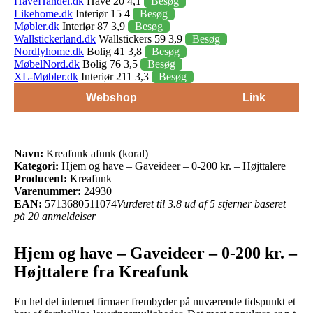
HaveHandel.dk
Have 20 4,1
Besøg
Likehome.dk
Interiør 15 4
Besøg
Møbler.dk
Interiør 87 3,9
Besøg
Wallstickerland.dk
Wallstickers 59 3,9
Besøg
Nordlyhome.dk
Bolig 41 3,8
Besøg
MøbelNord.dk
Bolig 76 3,5
Besøg
XL-Møbler.dk
Interiør 211 3,3
Besøg
Webshop
Link
Navn:
Kreafunk afunk (koral)
Kategori:
Hjem og have – Gaveideer – 0-200 kr. – Højttalere
Producent:
Kreafunk
Varenummer:
24930
EAN:
5713680511074
Vurderet til 3.8 ud af 5 stjerner baseret
på 20 anmeldelser
Hjem og have – Gaveideer – 0-200 kr. –
Højttalere fra Kreafunk
En hel del internet firmaer frembyder på nuværende tidspunkt et