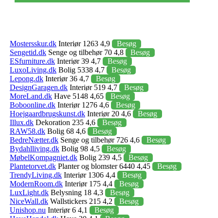
Mostersskur.dk
Interiør 1263 4,9
Besøg
Sengetid.dk
Senge og tilbehør 70 4,8
Besøg
ESfurniture.dk
Interiør 39 4,7
Besøg
LuxoLiving.dk
Bolig 5338 4,7
Besøg
Lepong.dk
Interiør 36 4,7
Besøg
DesignGaragen.dk
Interiør 519 4,7
Besøg
MoreLand.dk
Have 5148 4,65
Besøg
Boboonline.dk
Interiør 1276 4,6
Besøg
Hoejgaardbrugskunst.dk
Interiør 20 4,6
Besøg
Illux.dk
Dekoration 235 4,6
Besøg
RAW58.dk
Bolig 68 4,6
Besøg
BedreNætter.dk
Senge og tilbehør 726 4,6
Besøg
Bydahlliving.dk
Bolig 98 4,5
Besøg
MøbelKompagniet.dk
Bolig 239 4,5
Besøg
Plantetorvet.dk
Planter og blomster 6440 4,45
Besøg
TrendyLiving.dk
Interiør 1306 4,4
Besøg
ModernRoom.dk
Interiør 175 4,4
Besøg
LuxLight.dk
Belysning 18 4,3
Besøg
NiceWall.dk
Wallstickers 215 4,2
Besøg
Unishop.nu
Interiør 6 4,1
Besøg