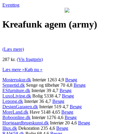
Eventtog
Kreafunk agem (army)
(Læs mere)
287 kr.
(Vis fragtpris)
Læs mere »
Køb nu »
Mostersskur.dk
Interiør 1263 4,9
Besøg
Sengetid.dk
Senge og tilbehør 70 4,8
Besøg
ESfurniture.dk
Interiør 39 4,7
Besøg
LuxoLiving.dk
Bolig 5338 4,7
Besøg
Lepong.dk
Interiør 36 4,7
Besøg
DesignGaragen.dk
Interiør 519 4,7
Besøg
MoreLand.dk
Have 5148 4,65
Besøg
Boboonline.dk
Interiør 1276 4,6
Besøg
Hoejgaardbrugskunst.dk
Interiør 20 4,6
Besøg
Illux.dk
Dekoration 235 4,6
Besøg
RAW58.dk
Bolig 68 4,6
Besøg