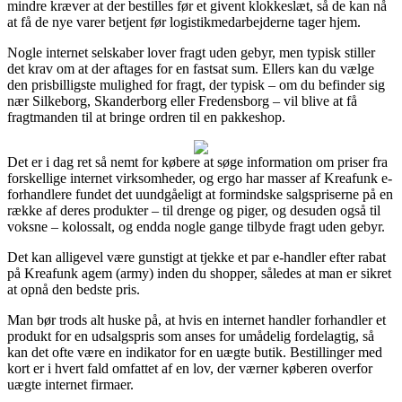
mindre kræver at der bestilles før et givent klokkeslæt, så de kan nå
at få de nye varer betjent før logistikmedarbejderne tager hjem.
Nogle internet selskaber lover fragt uden gebyr, men typisk stiller
det krav om at der aftages for en fastsat sum. Ellers kan du vælge
den prisbilligste mulighed for fragt, der typisk – om du befinder sig
nær Silkeborg, Skanderborg eller Fredensborg – vil blive at få
fragtmanden til at bringe ordren til en pakkeshop.
Det er i dag ret så nemt for købere at søge information om priser fra
forskellige internet virksomheder, og ergo har masser af Kreafunk e-
forhandlere fundet det uundgåeligt at formindske salgspriserne på en
række af deres produkter – til drenge og piger, og desuden også til
voksne – kolossalt, og endda nogle gange tilbyde fragt uden gebyr.
Det kan alligevel være gunstigt at tjekke et par e-handler efter rabat
på Kreafunk agem (army) inden du shopper, således at man er sikret
at opnå den bedste pris.
Man bør trods alt huske på, at hvis en internet handler forhandler et
produkt for en udsalgspris som anses for umådelig fordelagtig, så
kan det ofte være en indikator for en uægte butik. Bestillinger med
kort er i hvert fald omfattet af en lov, der værner køberen overfor
uægte internet firmaer.