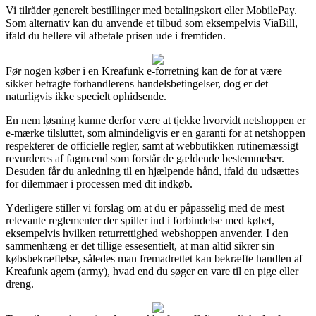
Vi tilråder generelt bestillinger med betalingskort eller MobilePay.
Som alternativ kan du anvende et tilbud som eksempelvis ViaBill,
ifald du hellere vil afbetale prisen ude i fremtiden.
Før nogen køber i en Kreafunk e-forretning kan de for at være
sikker betragte forhandlerens handelsbetingelser, dog er det
naturligvis ikke specielt ophidsende.
En nem løsning kunne derfor være at tjekke hvorvidt netshoppen er
e-mærke tilsluttet, som almindeligvis er en garanti for at netshoppen
respekterer de officielle regler, samt at webbutikken rutinemæssigt
revurderes af fagmænd som forstår de gældende bestemmelser.
Desuden får du anledning til en hjælpende hånd, ifald du udsættes
for dilemmaer i processen med dit indkøb.
Yderligere stiller vi forslag om at du er påpasselig med de mest
relevante reglementer der spiller ind i forbindelse med købet,
eksempelvis hvilken returrettighed webshoppen anvender. I den
sammenhæng er det tillige essesentielt, at man altid sikrer sin
købsbekræftelse, således man fremadrettet kan bekræfte handlen af
Kreafunk agem (army), hvad end du søger en vare til en pige eller
dreng.