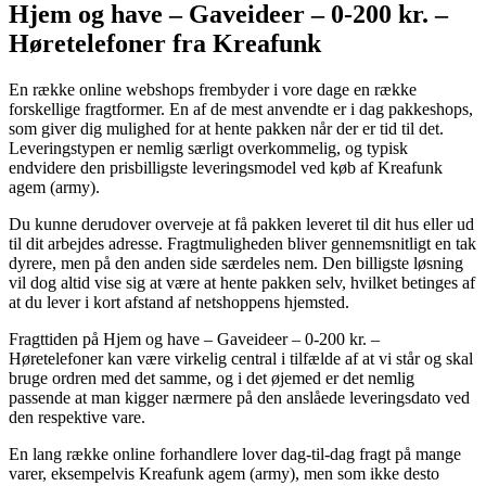
Hjem og have – Gaveideer – 0-200 kr. –
Høretelefoner fra Kreafunk
En række online webshops frembyder i vore dage en række
forskellige fragtformer. En af de mest anvendte er i dag pakkeshops,
som giver dig mulighed for at hente pakken når der er tid til det.
Leveringstypen er nemlig særligt overkommelig, og typisk
endvidere den prisbilligste leveringsmodel ved køb af Kreafunk
agem (army).
Du kunne derudover overveje at få pakken leveret til dit hus eller ud
til dit arbejdes adresse. Fragtmuligheden bliver gennemsnitligt en tak
dyrere, men på den anden side særdeles nem. Den billigste løsning
vil dog altid vise sig at være at hente pakken selv, hvilket betinges af
at du lever i kort afstand af netshoppens hjemsted.
Fragttiden på Hjem og have – Gaveideer – 0-200 kr. –
Høretelefoner kan være virkelig central i tilfælde af at vi står og skal
bruge ordren med det samme, og i det øjemed er det nemlig
passende at man kigger nærmere på den anslåede leveringsdato ved
den respektive vare.
En lang række online forhandlere lover dag-til-dag fragt på mange
varer, eksempelvis Kreafunk agem (army), men som ikke desto