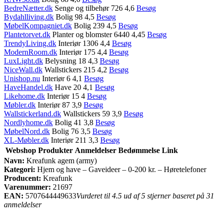
BedreNætter.dk
Senge og tilbehør 726 4,6
Besøg
Bydahlliving.dk
Bolig 98 4,5
Besøg
MøbelKompagniet.dk
Bolig 239 4,5
Besøg
Plantetorvet.dk
Planter og blomster 6440 4,45
Besøg
TrendyLiving.dk
Interiør 1306 4,4
Besøg
ModernRoom.dk
Interiør 175 4,4
Besøg
LuxLight.dk
Belysning 18 4,3
Besøg
NiceWall.dk
Wallstickers 215 4,2
Besøg
Unishop.nu
Interiør 6 4,1
Besøg
HaveHandel.dk
Have 20 4,1
Besøg
Likehome.dk
Interiør 15 4
Besøg
Møbler.dk
Interiør 87 3,9
Besøg
Wallstickerland.dk
Wallstickers 59 3,9
Besøg
Nordlyhome.dk
Bolig 41 3,8
Besøg
MøbelNord.dk
Bolig 76 3,5
Besøg
XL-Møbler.dk
Interiør 211 3,3
Besøg
Webshop
Produkter
Anmeldelser
Bedømmelse
Link
Navn:
Kreafunk agem (army)
Kategori:
Hjem og have – Gaveideer – 0-200 kr. – Høretelefoner
Producent:
Kreafunk
Varenummer:
21697
EAN:
5707644449633
Vurderet til 4.5 ud af 5 stjerner baseret på 31
anmeldelser