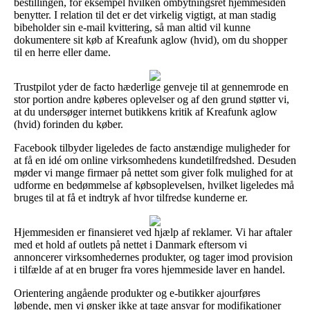
bestillingen, for eksempel hvilken ombytningsret hjemmesiden
benytter. I relation til det er det virkelig vigtigt, at man stadig
bibeholder sin e-mail kvittering, så man altid vil kunne
dokumentere sit køb af Kreafunk aglow (hvid), om du shopper
til en herre eller dame.
Trustpilot yder de facto hæderlige genveje til at gennemrode en
stor portion andre køberes oplevelser og af den grund støtter vi,
at du undersøger internet butikkens kritik af Kreafunk aglow
(hvid) forinden du køber.
Facebook tilbyder ligeledes de facto anstændige muligheder for
at få en idé om online virksomhedens kundetilfredshed. Desuden
møder vi mange firmaer på nettet som giver folk mulighed for at
udforme en bedømmelse af købsoplevelsen, hvilket ligeledes må
bruges til at få et indtryk af hvor tilfredse kunderne er.
Hjemmesiden er finansieret ved hjælp af reklamer. Vi har aftaler
med et hold af outlets på nettet i Danmark eftersom vi
annoncerer virksomhedernes produkter, og tager imod provision
i tilfælde af at en bruger fra vores hjemmeside laver en handel.
Orientering angående produkter og e-butikker ajourføres
løbende, men vi ønsker ikke at tage ansvar for modifikationer