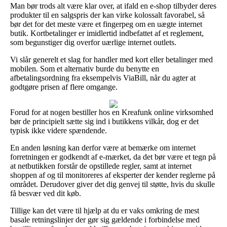
Man bør trods alt være klar over, at ifald en e-shop tilbyder deres
produkter til en salgspris der kan virke kolossalt favorabel, så
bør det for det meste være et fingerpeg om en uægte internet
butik. Kortbetalinger er imidlertid indbefattet af et reglement,
som begunstiger dig overfor uærlige internet outlets.
Vi slår generelt et slag for handler med kort eller betalinger med
mobilen. Som et alternativ burde du benytte en
afbetalingsordning fra eksempelvis ViaBill, når du agter at
godtgøre prisen af flere omgange.
Forud for at nogen bestiller hos en Kreafunk online virksomhed
bør de principielt sætte sig ind i butikkens vilkår, dog er det
typisk ikke videre spændende.
En anden løsning kan derfor være at bemærke om internet
forretningen er godkendt af e-mærket, da det bør være et tegn på
at netbutikken forstår de opstillede regler, samt at internet
shoppen af og til monitoreres af eksperter der kender reglerne på
området. Derudover giver det dig genvej til støtte, hvis du skulle
få besvær ved dit køb.
Tillige kan det være til hjælp at du er vaks omkring de mest
basale retningslinjer der gør sig gældende i forbindelse med