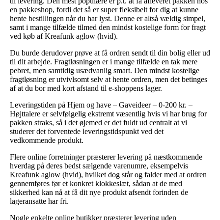
til levering. Den mest populære er p.t. at få afleveret pakken hos
en pakkeshop, fordi det så er super fleksibelt for dig at kunne
hente bestillingen når du har lyst. Denne er altså vældig simpel,
samt i mange tilfælde tilmed den mindst kostelige form for fragt
ved køb af Kreafunk aglow (hvid).
Du burde derudover prøve at få ordren sendt til din bolig eller ud
til dit arbejde. Fragtløsningen er i mange tilfælde en tak mere
pebret, men samtidig usædvanlig smart. Den mindst kostelige
fragtløsning er utvivlsomt selv at hente ordren, men det betinges
af at du bor med kort afstand til e-shoppens lager.
Leveringstiden på Hjem og have – Gaveideer – 0-200 kr. –
Højttalere er selvfølgelig ekstremt væsentlig hvis vi har brug for
pakken straks, så i det øjemed er det fuldt ud centralt at vi
studerer det forventede leveringstidspunkt ved det
vedkommende produkt.
Flere online forretninger præsterer levering på næstkommende
hverdag på deres bedst sælgende varenumre, eksempelvis
Kreafunk aglow (hvid), hvilket dog står og falder med at ordren
gennemføres før et konkret klokkeslæt, sådan at de med
sikkerhed kan nå at få dit nye produkt afsendt forinden de
lageransatte har fri.
Nogle enkelte online butikker præsterer levering uden