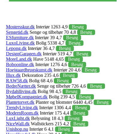
Mostersskur.dk
Interiør 1263 4,9
Besøg
Sengetid.dk
Senge og tilbehør 70 4,8
Besøg
ESfurniture.dk
Interiør 39 4,7
Besøg
LuxoLiving.dk
Bolig 5338 4,7
Besøg
Lepong.dk
Interiør 36 4,7
Besøg
DesignGaragen.dk
Interiør 519 4,7
Besøg
MoreLand.dk
Have 5148 4,65
Besøg
Boboonline.dk
Interiør 1276 4,6
Besøg
Hoejgaardbrugskunst.dk
Interiør 20 4,6
Besøg
Illux.dk
Dekoration 235 4,6
Besøg
RAW58.dk
Bolig 68 4,6
Besøg
BedreNætter.dk
Senge og tilbehør 726 4,6
Besøg
Bydahlliving.dk
Bolig 98 4,5
Besøg
MøbelKompagniet.dk
Bolig 239 4,5
Besøg
Plantetorvet.dk
Planter og blomster 6440 4,45
Besøg
TrendyLiving.dk
Interiør 1306 4,4
Besøg
ModernRoom.dk
Interiør 175 4,4
Besøg
LuxLight.dk
Belysning 18 4,3
Besøg
NiceWall.dk
Wallstickers 215 4,2
Besøg
Unishop.nu
Interiør 6 4,1
Besøg