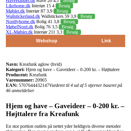
HaveHandel.dk
Have 20 4,1
Besøg
Likehome.dk
Interiør 15 4
Besøg
Møbler.dk
Interiør 87 3,9
Besøg
Wallstickerland.dk
Wallstickers 59 3,9
Besøg
Nordlyhome.dk
Bolig 41 3,8
Besøg
MøbelNord.dk
Bolig 76 3,5
Besøg
XL-Møbler.dk
Interiør 211 3,3
Besøg
Webshop
Link
Navn:
Kreafunk aglow (hvid)
Kategori:
Hjem og have – Gaveideer – 0-200 kr. – Højttalere
Producent:
Kreafunk
Varenummer:
20965
EAN:
5707644432147
Vurderet til 4 ud af 5 stjerner baseret på
46 anmeldelser
Hjem og have – Gaveideer – 0-200 kr. –
Højttalere fra Kreafunk
En stor portion outlets på nettet yder heldigvis diverse metoder