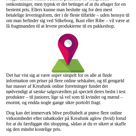
omkostninger, men typisk er det betinget af at du aftager for en
bestemt pris. Ellers kunne man beslutte sig for den mest
betalelige leveringsform, der i de fleste tilfælde – uden hensyn til
om man befinder sig ved Silkeborg, Ikast eller Ribe – vil være at
få fragtmanden til at levere produkterne til en pakkeshop.
Det har vist sig at være super simpelt for os alle at finde
information om priser på flere online selskaber, og til gengæld
har masser af Kreafunk online forretninger fundet det
nødvendigt at sænke salgsværdien på specielt deres bedst i test
produkter – til juniorer, lige så vel som til kvinder og mænd –
enormt, og endda nogle gange sikre portofri fragt.
Dog kan det immervæk blive profitabelt at prøve flere online
virksomheder efter rabatkoder på Kreafunk aglow (hvid) forud
for at du færdiggør din shopping, sådan at du er sikret at skaffe
sig den mindst kostelige pris.