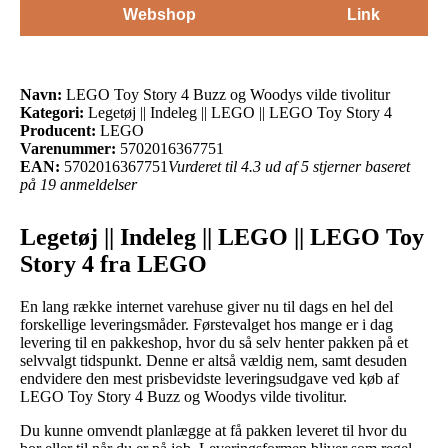
Webshop
Link
Navn:
LEGO Toy Story 4 Buzz og Woodys vilde tivolitur
Kategori:
Legetøj || Indeleg || LEGO || LEGO Toy Story 4
Producent:
LEGO
Varenummer:
5702016367751
EAN:
5702016367751
Vurderet til 4.3 ud af 5 stjerner baseret
på 19 anmeldelser
Legetøj || Indeleg || LEGO || LEGO Toy
Story 4 fra LEGO
En lang række internet varehuse giver nu til dags en hel del
forskellige leveringsmåder. Førstevalget hos mange er i dag
levering til en pakkeshop, hvor du så selv henter pakken på et
selvvalgt tidspunkt. Denne er altså vældig nem, samt desuden
endvidere den mest prisbevidste leveringsudgave ved køb af
LEGO Toy Story 4 Buzz og Woodys vilde tivolitur.
Du kunne omvendt planlægge at få pakken leveret til hvor du