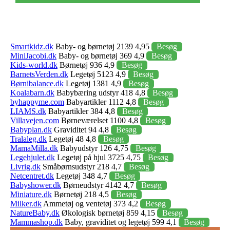
Smartkidz.dk
Baby- og børnetøj 2139 4,95
Besøg
MiniJacobi.dk
Baby- og børnetøj 369 4,9
Besøg
Kids-world.dk
Børnetøj 936 4,9
Besøg
BarnetsVerden.dk
Legetøj 5123 4,9
Besøg
Børnibalance.dk
Legetøj 1381 4,9
Besøg
Koalabarn.dk
Babybæring udstyr 418 4,8
Besøg
byhappyme.com
Babyartikler 1112 4,8
Besøg
LIAMS.dk
Babyartikler 384 4,8
Besøg
Villavejen.com
Børneværelset 1100 4,8
Besøg
Babyplan.dk
Graviditet 94 4,8
Besøg
Tralaleg.dk
Legetøj 48 4,8
Besøg
MamaMilla.dk
Babyudstyr 126 4,75
Besøg
Legehjulet.dk
Legetøj på hjul 3725 4,75
Besøg
Livrig.dk
Småbørnsudstyr 218 4,7
Besøg
Netcentret.dk
Legetøj 348 4,7
Besøg
Babyshower.dk
Børneudstyr 4142 4,7
Besøg
Miniature.dk
Børnetøj 218 4,5
Besøg
Milker.dk
Ammetøj og ventetøj 373 4,2
Besøg
NatureBaby.dk
Økologisk børnetøj 859 4,15
Besøg
Mammashop.dk
Baby, graviditet og legetøj 599 4,1
Besøg