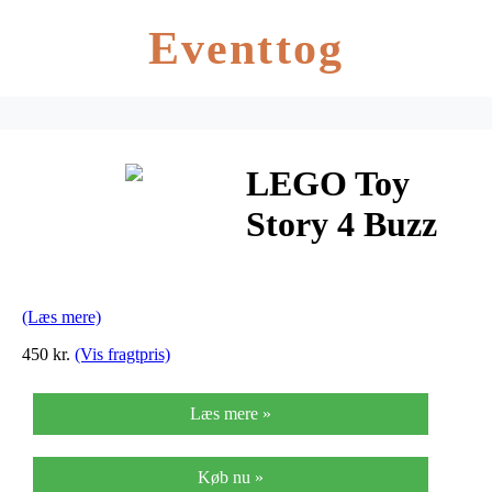
Eventtog
LEGO Toy
Story 4 Buzz
og Woodys
vilde tivolitur
(Læs mere)
450 kr.
(Vis fragtpris)
Læs mere »
Køb nu »