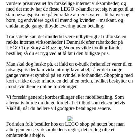
vurdere prisniveauet fra forskellige internet virksomheder, og
med det motiv har de fleste LEGO e-handler set sig tvunget til at
stampe salgspriserne på en række af deres varer – til babyer og
børn, og endvidere også til mænd og kvinder – markant, og
endda nogle gange tilbyde levering uden betaling.
Trods dette kan det imidlertid være udbytterigt at udforske en
række internet virksomheder i Danmark efter rabatkoder på
LEGO Toy Story 4 Buzz og Woodys vilde tivolitur før du
bestiller, så du er tryg ved at få fat i den billigste pris.
Man skal dog huske på, at ifald en e-butik forhandler varer til en
udsalgspris der kan virke utrolig favorabel, så er det mange
gange være et symbol på en svindel e-forhandler. Shopping med
kort er ikke desto mindre en del af en orden, hvilket beskytter en
imod svindlende online forretninger.
Vi foreslår generelt kortbestillinger eller mobilbetaling. Som
alternativ burde du drage fordel af et tilbud som eksempelvis
ViaBill, når du hellere vil godtgøre betalingen senere.
Forinden folk bestiller hos en LEGO shop på nettet bør man
altid gennemse virksomhedens regler, det er dog ofte et
omfattende arbejde.