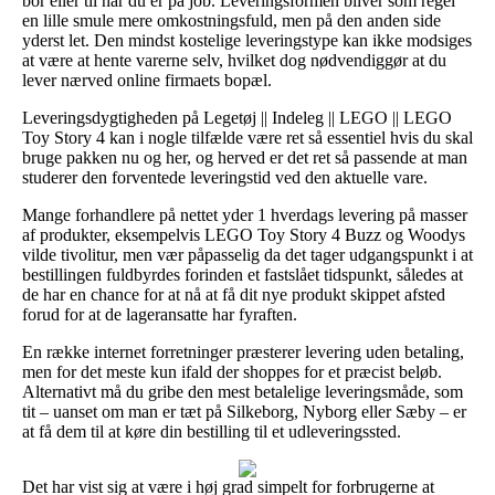
bor eller til når du er på job. Leveringsformen bliver som regel
en lille smule mere omkostningsfuld, men på den anden side
yderst let. Den mindst kostelige leveringstype kan ikke modsiges
at være at hente varerne selv, hvilket dog nødvendiggør at du
lever nærved online firmaets bopæl.
Leveringsdygtigheden på Legetøj || Indeleg || LEGO || LEGO
Toy Story 4 kan i nogle tilfælde være ret så essentiel hvis du skal
bruge pakken nu og her, og herved er det ret så passende at man
studerer den forventede leveringstid ved den aktuelle vare.
Mange forhandlere på nettet yder 1 hverdags levering på masser
af produkter, eksempelvis LEGO Toy Story 4 Buzz og Woodys
vilde tivolitur, men vær påpasselig da det tager udgangspunkt i at
bestillingen fuldbyrdes forinden et fastslået tidspunkt, således at
de har en chance for at nå at få dit nye produkt skippet afsted
forud for at de lageransatte har fyraften.
En række internet forretninger præsterer levering uden betaling,
men for det meste kun ifald der shoppes for et præcist beløb.
Alternativt må du gribe den mest betalelige leveringsmåde, som
tit – uanset om man er tæt på Silkeborg, Nyborg eller Sæby – er
at få dem til at køre din bestilling til et udleveringssted.
Det har vist sig at være i høj grad simpelt for forbrugerne at