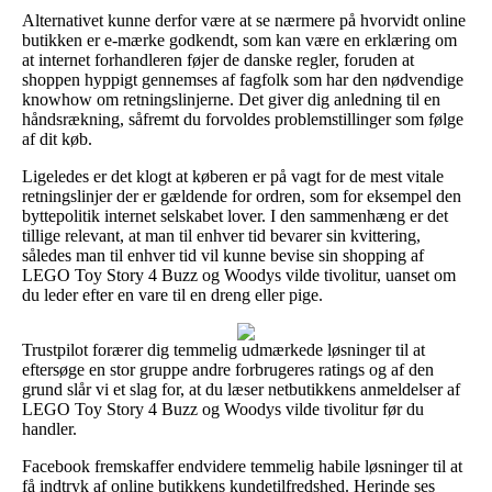
Alternativet kunne derfor være at se nærmere på hvorvidt online
butikken er e-mærke godkendt, som kan være en erklæring om
at internet forhandleren føjer de danske regler, foruden at
shoppen hyppigt gennemses af fagfolk som har den nødvendige
knowhow om retningslinjerne. Det giver dig anledning til en
håndsrækning, såfremt du forvoldes problemstillinger som følge
af dit køb.
Ligeledes er det klogt at køberen er på vagt for de mest vitale
retningslinjer der er gældende for ordren, som for eksempel den
byttepolitik internet selskabet lover. I den sammenhæng er det
tillige relevant, at man til enhver tid bevarer sin kvittering,
således man til enhver tid vil kunne bevise sin shopping af
LEGO Toy Story 4 Buzz og Woodys vilde tivolitur, uanset om
du leder efter en vare til en dreng eller pige.
Trustpilot forærer dig temmelig udmærkede løsninger til at
eftersøge en stor gruppe andre forbrugeres ratings og af den
grund slår vi et slag for, at du læser netbutikkens anmeldelser af
LEGO Toy Story 4 Buzz og Woodys vilde tivolitur før du
handler.
Facebook fremskaffer endvidere temmelig habile løsninger til at
få indtryk af online butikkens kundetilfredshed. Herinde ses