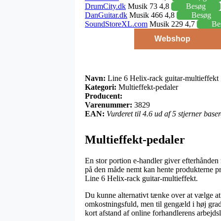
DrumCity.dk
Musik 73 4,8
Besøg
DanGuitar.dk
Musik 466 4,8
Besøg
SoundStoreXL.com
Musik 229 4,7
Be
Webshop
Navn:
Line 6 Helix-rack guitar-multieffekt
Kategori:
Multieffekt-pedaler
Producent:
Varenummer:
3829
EAN:
Vurderet til 4.6 ud af 5 stjerner bas
Multieffekt-pedaler
En stor portion e-handler giver efterhånden 
på den måde nemt kan hente produkterne præc
Line 6 Helix-rack guitar-multieffekt.
Du kunne alternativt tænke over at vælge at 
omkostningsfuld, men til gengæld i høj grad
kort afstand af online forhandlerens arbejdsl