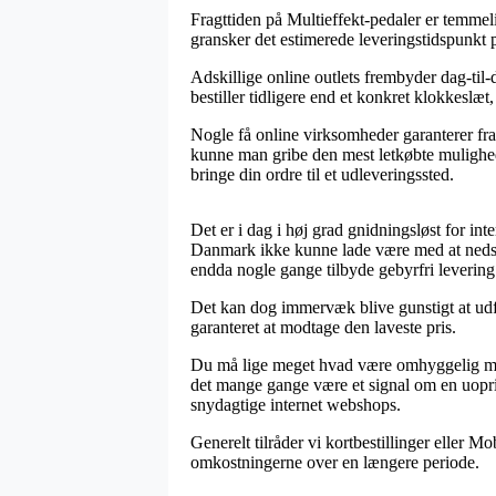
Fragttiden på Multieffekt-pedaler er temmel
gransker det estimerede leveringstidspunkt 
Adskillige online outlets frembyder dag-til-
bestiller tidligere end et konkret klokkeslæt
Nogle få online virksomheder garanterer fra
kunne man gribe den mest letkøbte mulighed 
bringe din ordre til et udleveringssted.
Det er i dag i høj grad gnidningsløst for inte
Danmark ikke kunne lade være med at nedskær
endda nogle gange tilbyde gebyrfri levering
Det kan dog immervæk blive gunstigt at udfo
garanteret at modtage den laveste pris.
Du må lige meget hvad være omhyggelig med, 
det mange gange være et signal om en uopri
snydagtige internet webshops.
Generelt tilråder vi kortbestillinger eller Mo
omkostningerne over en længere periode.