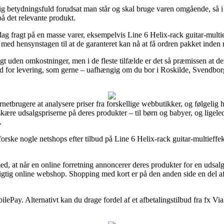
ig betydningsfuld forudsat man står og skal bruge varen omgående, så i
på det relevante produkt.
dag fragt på en masse varer, eksempelvis Line 6 Helix-rack guitar-multie
, med hensynstagen til at de garanteret kan nå at få ordren pakket inden 
gt uden omkostninger, men i de fleste tilfælde er det så præmissen at 
for levering, som gerne – uafhængig om du bor i Roskilde, Svendborg el
rnetbrugere at analysere priser fra forskellige webbutikker, og følgelig ha
e udsalgspriserne på deres produkter – til børn og babyer, og ligelede
.
rske nogle netshops efter tilbud på Line 6 Helix-rack guitar-multieffek
at når en online forretning annoncerer deres produkter for en udsalgsp
gtig online webshop. Shopping med kort er på den anden side en del af
bilePay. Alternativt kan du drage fordel af et afbetalingstilbud fra fx Via