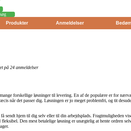
søg
Produkter
Anmeldelser
Bedøm
eret på 24 anmeldelser
mange forskellige løsninger til levering. En af de populære er for nærv
is når det passer dig. Løsningen er jo meget problemfri, og tit desude
få sendt hjem til dig selv eller til din arbejdsplads. Fragtmuligheden vi
 fleksibel. Den mest betalelige løsning er unægtelig at hente ordren sel
ager.