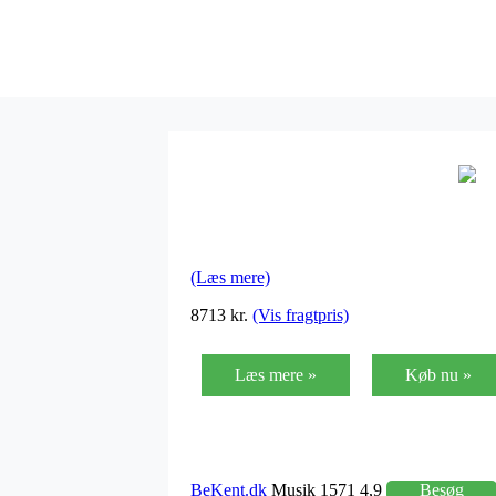
(Læs mere)
8713 kr.
(Vis fragtpris)
Læs mere »
Køb nu »
BeKent.dk
Musik 1571 4,9
Besøg