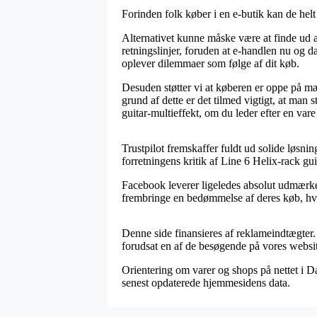
Forinden folk køber i en e-butik kan de helt
Alternativet kunne måske være at finde ud a
retningslinjer, foruden at e-handlen nu og d
oplever dilemmaer som følge af dit køb.
Desuden støtter vi at køberen er oppe på mæ
grund af dette er det tilmed vigtigt, at man
guitar-multieffekt, om du leder efter en vare 
Trustpilot fremskaffer fuldt ud solide løsnin
forretningens kritik af Line 6 Helix-rack gu
Facebook leverer ligeledes absolut udmærkede
frembringe en bedømmelse af deres køb, hvil
Denne side finansieres af reklameindtægter.
forudsat en af de besøgende på vores website
Orientering om varer og shops på nettet i Da
senest opdaterede hjemmesidens data.