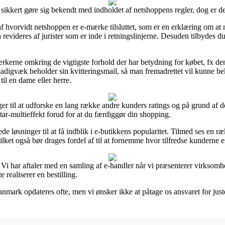
 sikkert gøre sig bekendt med indholdet af netshoppens regler, dog er d
f hvorvidt netshoppen er e-mærke tilsluttet, som er en erklæring om at
a revideres af jurister som er inde i retningslinjerne. Desuden tilbydes 
rkerne omkring de vigtigste forhold der har betydning for købet, fx den
 stadigvæk beholder sin kvitteringsmail, så man fremadrettet vil kunne b
til en dame eller herre.
ger til at udforske en lang række andre kunders ratings og på grund af de
itar-multieffekt forud for at du færdiggør din shopping.
 løsninger til at få indblik i e-butikkens popularitet. Tilmed ses en ræ
ket også bør drages fordel af til at fornemme hvor tilfredse kunderne e
 Vi har aftaler med en samling af e-handler når vi præsenterer virksom
 realiserer en bestilling.
nmark opdateres ofte, men vi ønsker ikke at påtage os ansvaret for juste