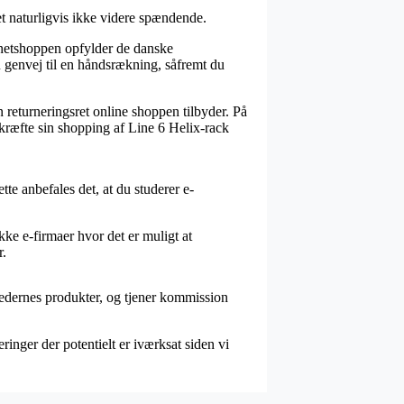
et naturligvis ikke videre spændende.
 netshoppen opfylder de danske
du genvej til en håndsrækning, såfremt du
 returneringsret online shoppen tilbyder. På
ekræfte sin shopping af Line 6 Helix-rack
tte anbefales det, at du studerer e-
kke e-firmaer hvor det er muligt at
r.
hedernes produkter, og tjener kommission
ringer der potentielt er iværksat siden vi