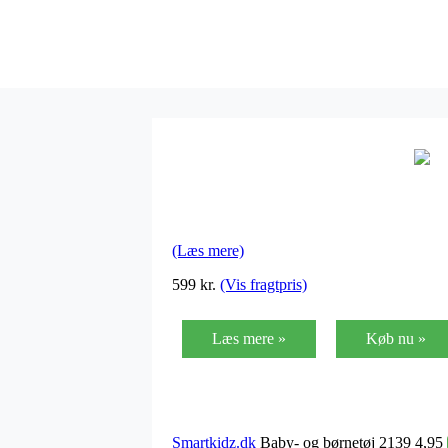
(Læs mere)
599 kr.
(Vis fragtpris)
Læs mere »
Køb nu »
Smartkidz.dk
Baby- og børnetøj 2139 4,95