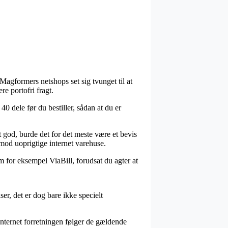
e Magformers netshops set sig tvunget til at
e portofri fragt.
0 dele før du bestiller, sådan at du er
t god, burde det for det meste være et bevis
imod uoprigtige internet varehuse.
m for eksempel ViaBill, forudsat du agter at
er, det er dog bare ikke specielt
 internet forretningen følger de gældende