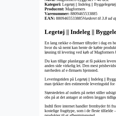
Kategori:
Legetøj || Indeleg || Byggelegetøj
Producent:
Magformers
Varenummer:
8809465533885
EAN:
8809465533885
Vurderet til 3.8 ud 
Legetøj || Indeleg || Bygg
En lang række e-firmaer tilbyder i dag en he
hvor du så nemt kan hente de købte produkte
løsning til levering ved køb af Magformers
Du kan tillige planlægge at få pakken leveret
anden side virkelig let. Den mest prisbevid
nærheden af e-firmaets hjemsted.
Leveringstiden på Legetøj || Indeleg || Bygg
man tjekker den estimerede leveringstid for 
Størstedelen af outlets på nettet stiller u
obs på at det antager at ordren lægges tidlig
Indtil flere internet handler frembyder fri f
kostelige fragttype, som i de fleste tilfælde 
produkter til et afhentningssted.