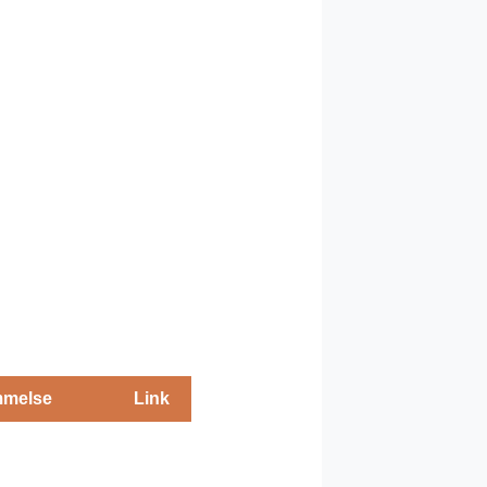
melse
Link