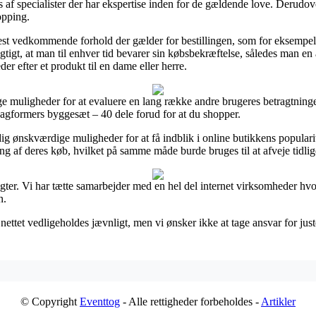
 af specialister der har ekspertise inden for de gældende love. Derudover
opping.
 mest vedkommende forhold der gælder for bestillingen, som for eksempe
igtigt, at man til enhver tid bevarer sin købsbekræftelse, således man e
 efter et produkt til en dame eller herre.
ge muligheder for at evaluere en lang række andre brugeres betragtninger
Magformers byggesæt – 40 dele forud for at du shopper.
g ønskværdige muligheder for at få indblik i online butikkens populari
ng af deres køb, hvilket på samme måde burde bruges til at afveje tidlig
ægter. Vi har tætte samarbejder med en hel del internet virksomheder hvo
n.
ettet vedligeholdes jævnligt, men vi ønsker ikke at tage ansvar for juste
© Copyright
Eventtog
- Alle rettigheder forbeholdes -
Artikler