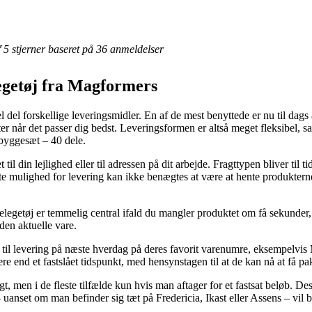
af 5 stjerner baseret på 36 anmeldelser
elegetøj fra Magformers
l del forskellige leveringsmidler. En af de mest benyttede er nu til dag
r når det passer dig bedst. Leveringsformen er altså meget fleksibel, s
 byggesæt – 40 dele.
 til din lejlighed eller til adressen på dit arbejde. Fragttypen bliver til
ste mulighed for levering kan ikke benægtes at være at hente produkterne
elegetøj er temmelig central ifald du mangler produktet om få sekunder, o
den aktuelle vare.
dsigt til levering på næste hverdag på deres favorit varenumre, eksempel
ere end et fastslået tidspunkt, med hensynstagen til at de kan nå at få pak
ragt, men i de fleste tilfælde kun hvis man aftager for et fastsat beløb.
– uanset om man befinder sig tæt på Fredericia, Ikast eller Assens – vil b