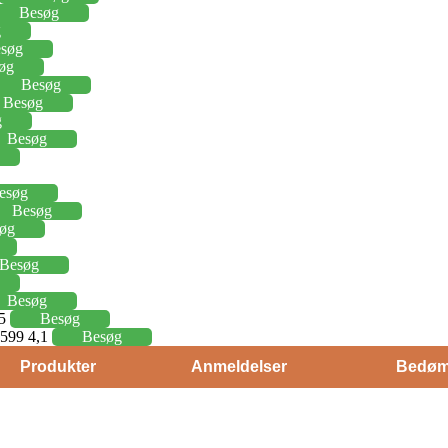
Besøg
g
søg
øg
Besøg
Besøg
g
Besøg
esøg
Besøg
øg
Besøg
Besøg
15
Besøg
j 599 4,1
Besøg
Produkter
Anmeldelser
Bedøm