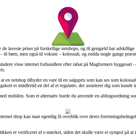
de de laveste priser på forskellige netshops, og til gengæld har adskillig
 til børn, men også til voksne – kolossalt, og endda nogle gange præster
studere visse internet forhandlere efter rabat på Magformers byggesæt – 4
is.
 at en netshop tilbyder en vare til en salgspris som kan ses som kolossal
ort er imidlertid en del af et regulativ, der assisterer dig som kunde 
er med mobilen. Som et alternativ burde du anvende en afdragsordning so
nternet shop kan man egentlig få overblik over deres forretningsbetingels
utikken er verificeret af e-mærket, siden det skulle være et sympol på at