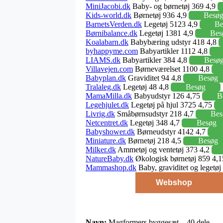
MiniJacobi.dk
Baby- og børnetøj 369 4,9
Kids-world.dk
Børnetøj 936 4,9
Besø
BarnetsVerden.dk
Legetøj 5123 4,9
Be
Børnibalance.dk
Legetøj 1381 4,9
Bes
Koalabarn.dk
Babybæring udstyr 418 4,8
byhappyme.com
Babyartikler 1112 4,8
LIAMS.dk
Babyartikler 384 4,8
Besø
Villavejen.com
Børneværelset 1100 4,8
Babyplan.dk
Graviditet 94 4,8
Besøg
Tralaleg.dk
Legetøj 48 4,8
Besøg
MamaMilla.dk
Babyudstyr 126 4,75
B
Legehjulet.dk
Legetøj på hjul 3725 4,75
Livrig.dk
Småbørnsudstyr 218 4,7
Bes
Netcentret.dk
Legetøj 348 4,7
Besøg
Babyshower.dk
Børneudstyr 4142 4,7
Miniature.dk
Børnetøj 218 4,5
Besøg
Milker.dk
Ammetøj og ventetøj 373 4,2
NatureBaby.dk
Økologisk børnetøj 859 4,
Mammashop.dk
Baby, graviditet og legetø
Webshop
Navn:
Magformers byggesæt – 40 dele