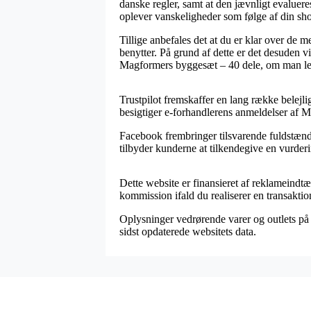
danske regler, samt at den jævnligt evalueres
oplever vanskeligheder som følge af din sh
Tillige anbefales det at du er klar over de
benytter. På grund af dette er det desuden v
Magformers byggesæt – 40 dele, om man leder
Trustpilot fremskaffer en lang række belejli
besigtiger e-forhandlerens anmeldelser af 
Facebook frembringer tilsvarende fuldstændi
tilbyder kunderne at tilkendegive en vurderi
Dette website er finansieret af reklameindt
kommission ifald du realiserer en transaktio
Oplysninger vedrørende varer og outlets på n
sidst opdaterede websitets data.