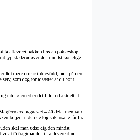
s at få afleveret pakken hos en pakkeshop,
amt typisk derudover den mindst kostelige
 tider lidt mere omkostningsfuld, men på den
 selv, som dog forudsætter at du bor i
g i det øjemed er det fuldt ud aktuelt at
vis Magformers byggesæt – 40 dele, men vær
ken betjent inden de logistikansatte får fri.
 Desuden skal man udse dig den mindst
live at få fragtmanden til at levere dine