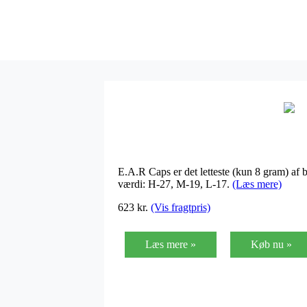
E.A.R Caps er det letteste (kun 8 gram) af 
værdi: H-27, M-19, L-17.
(Læs mere)
623 kr.
(Vis fragtpris)
Læs mere »
Køb nu »