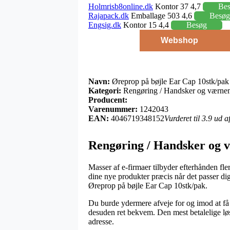
Holmrisb8online.dk
Kontor 37 4,7
Be
Rajapack.dk
Emballage 503 4,6
Besøg
Engsig.dk
Kontor 15 4,4
Besøg
Webshop
Navn:
Øreprop på bøjle Ear Cap 10stk/pak
Kategori:
Rengøring / Handsker og værnem
Producent:
Varenummer:
1242043
EAN:
4046719348152
Vurderet til 3.9 ud 
Rengøring / Handsker og 
Masser af e-firmaer tilbyder efterhånden fl
dine nye produkter præcis når det passer di
Øreprop på bøjle Ear Cap 10stk/pak.
Du burde ydermere afveje for og imod at få va
desuden ret bekvem. Den mest betalelige løsn
adresse.