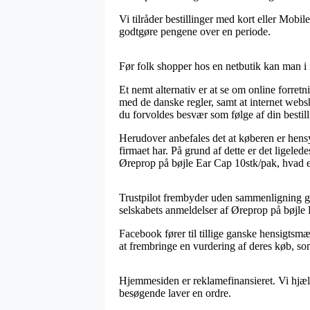
Vi tilråder bestillinger med kort eller Mobile
godtgøre pengene over en periode.
Før folk shopper hos en netbutik kan man i 
Et nemt alternativ er at se om online forre
med de danske regler, samt at internet webs
du forvoldes besvær som følge af din bestill
Herudover anbefales det at køberen er hensy
firmaet har. På grund af dette er det ligele
Øreprop på bøjle Ear Cap 10stk/pak, hvad e
Trustpilot frembyder uden sammenligning gav
selskabets anmeldelser af Øreprop på bøjle
Facebook fører til tillige ganske hensigtsmæ
at frembringe en vurdering af deres køb, so
Hjemmesiden er reklamefinansieret. Vi hjælp
besøgende laver en ordre.