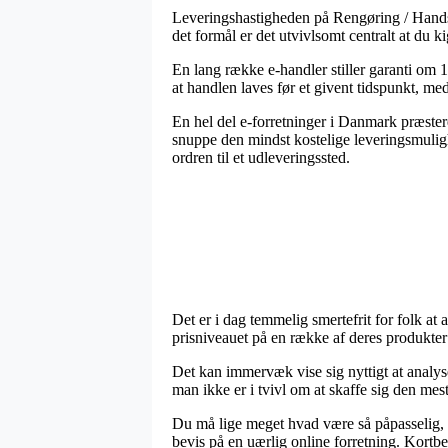
Leveringshastigheden på Rengøring / Handsk
det formål er det utvivlsomt centralt at du
En lang række e-handler stiller garanti om
at handlen laves før et givent tidspunkt, me
En hel del e-forretninger i Danmark præstere
snuppe den mindst kostelige leveringsmuligh
ordren til et udleveringssted.
Det er i dag temmelig smertefrit for folk at a
prisniveauet på en række af deres produkter 
Det kan immervæk vise sig nyttigt at analyse
man ikke er i tvivl om at skaffe sig den mest 
Du må lige meget hvad være så påpasselig, at 
bevis på en uærlig online forretning. Kortbet