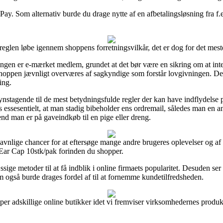
Pay. Som alternativ burde du drage nytte af en afbetalingsløsning fra f.ek
reglen løbe igennem shoppens forretningsvilkår, det er dog for det mest
tningen er e-mærket medlem, grundet at det bør være en sikring om at int
hoppen jævnligt overværes af sagkyndige som forstår lovgivningen. Deru
ing.
nstagende til de mest betydningsfulde regler der kan have indflydelse p
des essesentielt, at man stadig bibeholder ens ordremail, således man en
nd man er på gaveindkøb til en pige eller dreng.
nlige chancer for at eftersøge mange andre brugeres oplevelser og af de
 Ear Cap 10stk/pak forinden du shopper.
ssige metoder til at få indblik i online firmaets popularitet. Desuden se
m også burde drages fordel af til at fornemme kundetilfredsheden.
er adskillige online butikker idet vi fremviser virksomhedernes produkt