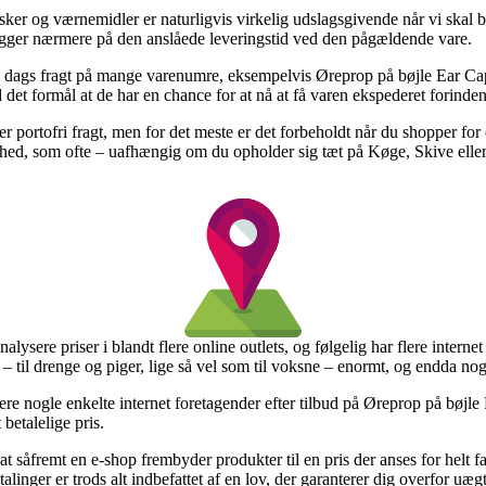
er og værnemidler er naturligvis virkelig udslagsgivende når vi skal b
 kigger nærmere på den anslåede leveringstid ved den pågældende vare.
 1 dags fragt på mange varenumre, eksempelvis Øreprop på bøjle Ear Cap
d det formål at de har en chance for at nå at få varen ekspederet forinde
r portofri fragt, men for det meste er det forbeholdt når du shopper for
ed, som ofte – uafhængig om du opholder sig tæt på Køge, Skive eller Hø
nalysere priser i blandt flere online outlets, og følgelig har flere internet
– til drenge og piger, lige så vel som til voksne – enormt, og endda nog
re nogle enkelte internet foretagender efter tilbud på Øreprop på bøjle
betalelige pris.
såfremt en e-shop frembyder produkter til en pris der anses for helt fant
alinger er trods alt indbefattet af en lov, der garanterer dig overfor uæ