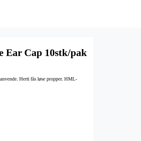
e Ear Cap 10stk/pak
t anvende. Herti fås løse propper. HML-