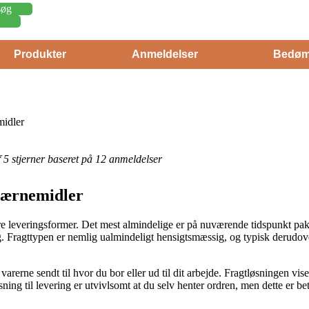
søg
Produkter
Anmeldelser
Bedøm
idler
af 5 stjerner baseret på 12 anmeldelser
værnemidler
ere leveringsformer. Det mest almindelige er på nuværende tidspunkt pa
g. Fragttypen er nemlig ualmindeligt hensigtsmæssig, og typisk derudove
rerne sendt til hvor du bor eller ud til dit arbejde. Fragtløsningen vise
ing til levering er utvivlsomt at du selv henter ordren, men dette er bet