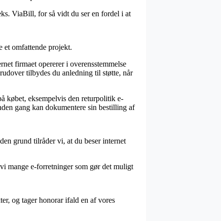
s. ViaBill, for så vidt du ser en fordel i at
e et omfattende projekt.
ernet firmaet opererer i overensstemmelse
dover tilbydes du anledning til støtte, når
å købet, eksempelvis den returpolitik e-
 anden gang kan dokumentere sin bestilling af
n grund tilråder vi, at du beser internet
r vi mange e-forretninger som gør det muligt
er, og tager honorar ifald en af vores