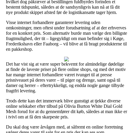
hvilket dog påkræver at bestillingen fuldbyrdes forinden et
bestemt tidspunkt, således at de sandsynligvis kan nå at få dit
nye produkt skippet afsted før de logistikansatte tager hjem.
Visse internet forhandlere garanterer levering uden
omkostninger, men oftest under forudsætning af at der erhverves
for en konkret pris. Som alternativ burde man vælge den billigste
fragtmulighed, der tit – ligegyldigt om man befinder sig i Køge,
Frederikshavn eller Faaborg – vil blive at få bragt produkterne til
en pakkeshop.
Det har vist sig at være super bekvemt for almindelige dødelige
at finde de laveste priser på flere online shops, og med det motiv
har mange internet forhandlere været tvunget til at presse
prisniveauet på deres varer – til piger og drenge, samt også til
damer og herrer – eftertrykkeligt, og endda nogle gange tilbyde
fragtfri levering.
Trods dette kan det immervæk blive gunstigt at tjekke diverse
online selskaber efter tilbud på Olivia Burton White Dial Gold
Mesh forud for at du gennemfører dit køb, således at man ikke er
i tvivl om at få den skarpeste pris.
Du skal dog være årvågen med, at såfremt en online forretning
sælger deres varer til salg for en pris der kan ses som