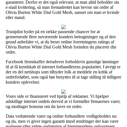
garanterer. Derfor er det også relevant, at man altid beholder sin
e-mail kvittering, så man fremadrettet kan bevise sin ordre af
Olivia Burton White Dial Gold Mesh, uanset om man er kvinde
eller mand.
Trustpilot byder på en række passende chancer for at
gennemrode flere nuværende kunders betragtninger og af den
grund anbefaler vi, at du beser online forretningens ratings af
Olivia Burton White Dial Gold Mesh forinden du placerer din
ordre.
Facebook fremskaffer derudover forholdsvis gunstige løsninger
til at få kendskab til internet forhandlerens popularitet. I øvrigt er
der en del netshops som tilbyder folk at meddele en kritik af
ordreforløbet, som også bør benyttes til at tage stilling til tidligere
kunders oplevelser.
Vores side er finansieret ved hjælp af reklamer. Vi hjælper
adskillige internet outlets derved at vi formidler firmaernes varer,
og modtager honorar om du laver en ordre.
Data vedrørende varer og online forhandlere vedligeholdes nu
og da, men vi giver ingen garanti imod ændringer der kan være
realiseret efter sidste opdatering af hjemmesidens oplysninger.