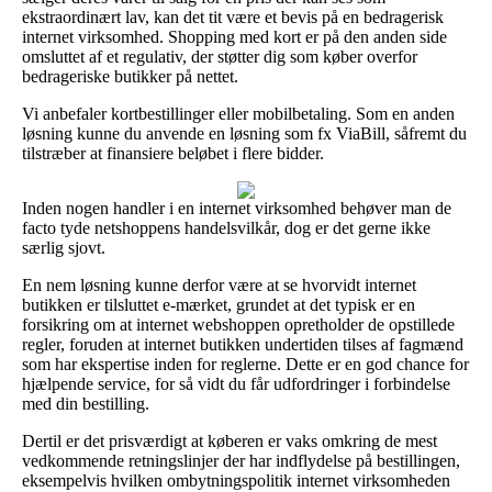
ekstraordinært lav, kan det tit være et bevis på en bedragerisk
internet virksomhed. Shopping med kort er på den anden side
omsluttet af et regulativ, der støtter dig som køber overfor
bedrageriske butikker på nettet.
Vi anbefaler kortbestillinger eller mobilbetaling. Som en anden
løsning kunne du anvende en løsning som fx ViaBill, såfremt du
tilstræber at finansiere beløbet i flere bidder.
Inden nogen handler i en internet virksomhed behøver man de
facto tyde netshoppens handelsvilkår, dog er det gerne ikke
særlig sjovt.
En nem løsning kunne derfor være at se hvorvidt internet
butikken er tilsluttet e-mærket, grundet at det typisk er en
forsikring om at internet webshoppen opretholder de opstillede
regler, foruden at internet butikken undertiden tilses af fagmænd
som har ekspertise inden for reglerne. Dette er en god chance for
hjælpende service, for så vidt du får udfordringer i forbindelse
med din bestilling.
Dertil er det prisværdigt at køberen er vaks omkring de mest
vedkommende retningslinjer der har indflydelse på bestillingen,
eksempelvis hvilken ombytningspolitik internet virksomheden