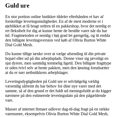
Guld ure
En stor portion online butikker tildeler efterhånden et hav af
forskellige leveringsmuligheder. En af de mest moderne er i
øjeblikket at få bragt ordren til en pakkeshop, hvor det nemlig er
ret fleksibelt for dig at kunne hente de bestilte varer når du har
tid. Fragtmetoden er nemlig i høj grad let gængelig, og tit endda
den billigste leveringsversion ved køb af Olivia Burton White
Dial Gold Mesh.
Du kunne tillige tænke over at vælge afsending til din private
bopæl eller ud på din arbejdsplads. Denne viser sig jævnligt en
sjat dyrere, men samtidig temmelig ligetil. Den billigste fragttype
er uden tvivl selv at hente pakken, men den løsning forudsætter
at du er nær netbutikkens arbejdslager.
Leveringsdygtigheden på Guld ure er selvfølgelig vældig
væsentlig såfremt du har behov for dine nye varer med det
samme, så af den grund er det fuldt ud meningsfuldt at du kigger
nærmere på den estimerede leveringsdato på den pågældende
vare.
Masser af internet firmaer udlover dag-til-dag fragt på en række
varenumre, eksempelvis Olivia Burton White Dial Gold Mesh,