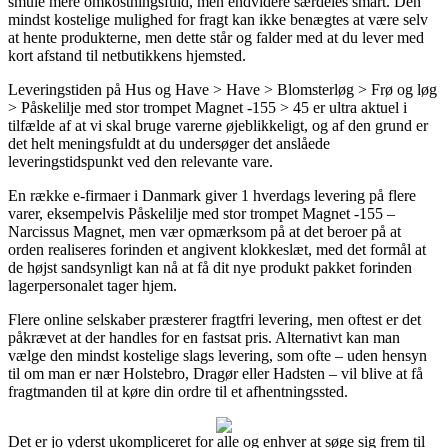
smule mere omkostningsfuld, men endvidere særdeles smart. Den
mindst kostelige mulighed for fragt kan ikke benægtes at være selv
at hente produkterne, men dette står og falder med at du lever med
kort afstand til netbutikkens hjemsted.
Leveringstiden på Hus og Have > Have > Blomsterløg > Frø og løg
> Påskelilje med stor trompet Magnet -155 > 45 er ultra aktuel i
tilfælde af at vi skal bruge varerne øjeblikkeligt, og af den grund er
det helt meningsfuldt at du undersøger det anslåede
leveringstidspunkt ved den relevante vare.
En række e-firmaer i Danmark giver 1 hverdags levering på flere
varer, eksempelvis Påskelilje med stor trompet Magnet -155 –
Narcissus Magnet, men vær opmærksom på at det beroer på at
orden realiseres forinden et angivent klokkeslæt, med det formål at
de højst sandsynligt kan nå at få dit nye produkt pakket forinden
lagerpersonalet tager hjem.
Flere online selskaber præsterer fragtfri levering, men oftest er det
påkrævet at der handles for en fastsat pris. Alternativt kan man
vælge den mindst kostelige slags levering, som ofte – uden hensyn
til om man er nær Holstebro, Dragør eller Hadsten – vil blive at få
fragtmanden til at køre din ordre til et afhentningssted.
Det er jo yderst ukompliceret for alle og enhver at søge sig frem til