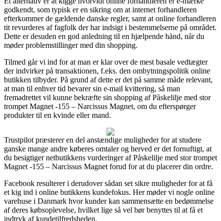
Et alternativ er at kigge hvorvidt online forhandleren er e-mærke
godkendt, som typisk er en sikring om at internet forhandleren
efterkommer de gældende danske regler, samt at online forhandleren
tit revurderes af fagfolk der har indsigt i bestemmelserne på området.
Dette er desuden en god anledning til en hjælpende hånd, når du
møder problemstillinger med din shopping.
Tilmed går vi ind for at man er klar over de mest basale vedtægter
der indvirker på transaktionen, f.eks. den ombytningspolitik online
butikken tilbyder. På grund af dette er det på samme måde relevant,
at man til enhver tid bevarer sin e-mail kvittering, så man
fremadrettet vil kunne bekræfte sin shopping af Påskelilje med stor
trompet Magnet -155 – Narcissus Magnet, om du efterspørger
produkter til en kvinde eller mand.
Trustpilot præsterer en del anstændige muligheder for at studere
ganske mange andre køberes omtaler og herved er det fornuftigt, at
du besigtiger netbutikkens vurderinger af Påskelilje med stor trompet
Magnet -155 – Narcissus Magnet forud for at du placerer din ordre.
Facebook resulterer i derudover sådan set sikre muligheder for at få
et kig ind i online butikkens kundefokus. Her møder vi nogle online
varehuse i Danmark hvor kunder kan sammensætte en bedømmelse
af deres købsoplevelse, hvilket lige så vel bør benyttes til at få et
indtryk af kundetilfredsheden.