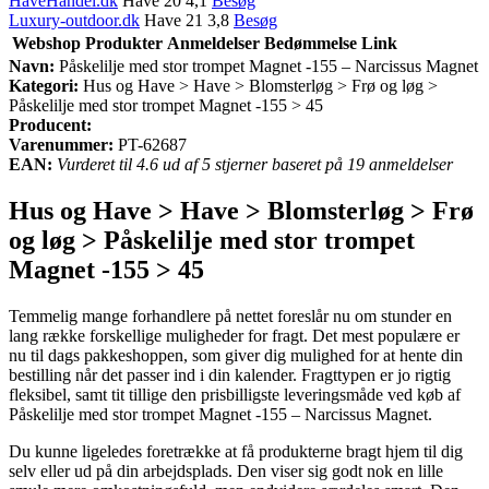
HaveHandel.dk
Have 20 4,1
Besøg
Luxury-outdoor.dk
Have 21 3,8
Besøg
Webshop
Produkter
Anmeldelser
Bedømmelse
Link
Navn:
Påskelilje med stor trompet Magnet -155 – Narcissus Magnet
Kategori:
Hus og Have > Have > Blomsterløg > Frø og løg >
Påskelilje med stor trompet Magnet -155 > 45
Producent:
Varenummer:
PT-62687
EAN:
Vurderet til 4.6 ud af 5 stjerner baseret på 19 anmeldelser
Hus og Have > Have > Blomsterløg > Frø
og løg > Påskelilje med stor trompet
Magnet -155 > 45
Temmelig mange forhandlere på nettet foreslår nu om stunder en
lang række forskellige muligheder for fragt. Det mest populære er
nu til dags pakkeshoppen, som giver dig mulighed for at hente din
bestilling når det passer ind i din kalender. Fragttypen er jo rigtig
fleksibel, samt tit tillige den prisbilligste leveringsmåde ved køb af
Påskelilje med stor trompet Magnet -155 – Narcissus Magnet.
Du kunne ligeledes foretrække at få produkterne bragt hjem til dig
selv eller ud på din arbejdsplads. Den viser sig godt nok en lille