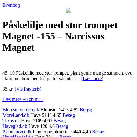
Eventtog
Påskelilje med stor trompet
Magnet -155 – Narcissus
Magnet
45, 10 Påskelilje med stor trompet, plant gerne mange sammen, evt.
i kombination med blå perlehyacinter….
(Læs mere)
35 kr.
(Vis fragtpris)
Læs mere »
Køb nu »
Blomsterverden.dk
Blomster 2413 4,85
Besøg
MoreLand.dk
Have 5148 4,65
Besøg
Texas.dk
Have 7169 4,65
Besøg
Haveglad.dk
Have 120 4,6
Besøg
Plantetorvet.dk
Planter og blomster 6440 4,45
Besøg