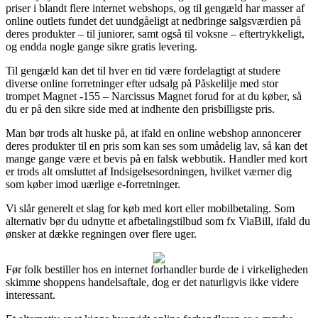
priser i blandt flere internet webshops, og til gengæld har masser af
online outlets fundet det uundgåeligt at nedbringe salgsværdien på
deres produkter – til juniorer, samt også til voksne – eftertrykkeligt,
og endda nogle gange sikre gratis levering.
Til gengæld kan det til hver en tid være fordelagtigt at studere
diverse online forretninger efter udsalg på Påskelilje med stor
trompet Magnet -155 – Narcissus Magnet forud for at du køber, så
du er på den sikre side med at indhente den prisbilligste pris.
Man bør trods alt huske på, at ifald en online webshop annoncerer
deres produkter til en pris som kan ses som umådelig lav, så kan det
mange gange være et bevis på en falsk webbutik. Handler med kort
er trods alt omsluttet af Indsigelsesordningen, hvilket værner dig
som køber imod uærlige e-forretninger.
Vi slår generelt et slag for køb med kort eller mobilbetaling. Som
alternativ bør du udnytte et afbetalingstilbud som fx ViaBill, ifald du
ønsker at dække regningen over flere uger.
Før folk bestiller hos en internet forhandler burde de i virkeligheden
skimme shoppens handelsaftale, dog er det naturligvis ikke videre
interessant.