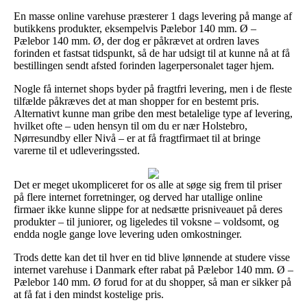
En masse online varehuse præsterer 1 dags levering på mange af
butikkens produkter, eksempelvis Pælebor 140 mm. Ø –
Pælebor 140 mm. Ø, der dog er påkrævet at ordren laves
forinden et fastsat tidspunkt, så de har udsigt til at kunne nå at få
bestillingen sendt afsted forinden lagerpersonalet tager hjem.
Nogle få internet shops byder på fragtfri levering, men i de fleste
tilfælde påkræves det at man shopper for en bestemt pris.
Alternativt kunne man gribe den mest betalelige type af levering,
hvilket ofte – uden hensyn til om du er nær Holstebro,
Nørresundby eller Nivå – er at få fragtfirmaet til at bringe
varerne til et udleveringssted.
Det er meget ukompliceret for os alle at søge sig frem til priser
på flere internet forretninger, og derved har utallige online
firmaer ikke kunne slippe for at nedsætte prisniveauet på deres
produkter – til juniorer, og ligeledes til voksne – voldsomt, og
endda nogle gange love levering uden omkostninger.
Trods dette kan det til hver en tid blive lønnende at studere visse
internet varehuse i Danmark efter rabat på Pælebor 140 mm. Ø –
Pælebor 140 mm. Ø forud for at du shopper, så man er sikker på
at få fat i den mindst kostelige pris.