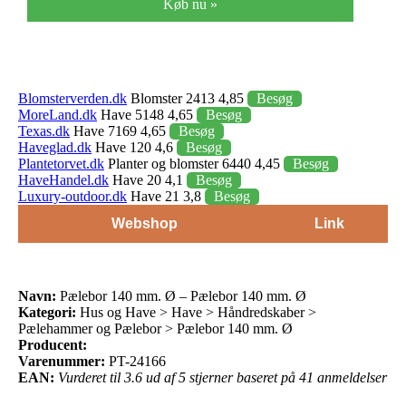
Køb nu »
Blomsterverden.dk
Blomster 2413 4,85
Besøg
MoreLand.dk
Have 5148 4,65
Besøg
Texas.dk
Have 7169 4,65
Besøg
Haveglad.dk
Have 120 4,6
Besøg
Plantetorvet.dk
Planter og blomster 6440 4,45
Besøg
HaveHandel.dk
Have 20 4,1
Besøg
Luxury-outdoor.dk
Have 21 3,8
Besøg
Webshop
Link
Navn:
Pælebor 140 mm. Ø – Pælebor 140 mm. Ø
Kategori:
Hus og Have > Have > Håndredskaber >
Pælehammer og Pælebor > Pælebor 140 mm. Ø
Producent:
Varenummer:
PT-24166
EAN:
Vurderet til 3.6 ud af 5 stjerner baseret på 41 anmeldelser