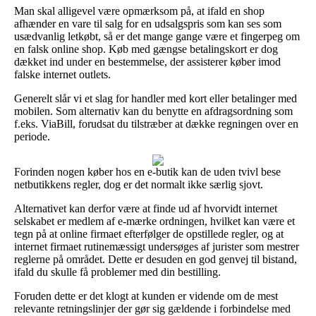
Man skal alligevel være opmærksom på, at ifald en shop
afhænder en vare til salg for en udsalgspris som kan ses som
usædvanlig letkøbt, så er det mange gange være et fingerpeg om
en falsk online shop. Køb med gængse betalingskort er dog
dækket ind under en bestemmelse, der assisterer køber imod
falske internet outlets.
Generelt slår vi et slag for handler med kort eller betalinger med
mobilen. Som alternativ kan du benytte en afdragsordning som
f.eks. ViaBill, forudsat du tilstræber at dække regningen over en
periode.
Forinden nogen køber hos en e-butik kan de uden tvivl bese
netbutikkens regler, dog er det normalt ikke særlig sjovt.
Alternativet kan derfor være at finde ud af hvorvidt internet
selskabet er medlem af e-mærke ordningen, hvilket kan være et
tegn på at online firmaet efterfølger de opstillede regler, og at
internet firmaet rutinemæssigt undersøges af jurister som mestrer
reglerne på området. Dette er desuden en god genvej til bistand,
ifald du skulle få problemer med din bestilling.
Foruden dette er det klogt at kunden er vidende om de mest
relevante retningslinjer der gør sig gældende i forbindelse med