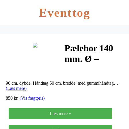
Eventtog
Pælebor 140
mm. Ø –
Pælebor 140
mm. Ø
90 cm. dybde. Håndtag 50 cm. bredde. med gummihåndtag….
(Læs mere)
850 kr.
(Vis fragtpris)
Læs mere »