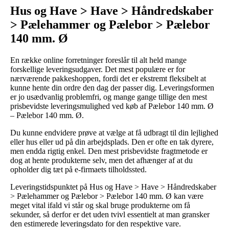
Hus og Have > Have > Håndredskaber
> Pælehammer og Pælebor > Pælebor
140 mm. Ø
En række online forretninger foreslår til alt held mange
forskellige leveringsudgaver. Det mest populære er for
nærværende pakkeshoppen, fordi det er ekstremt fleksibelt at
kunne hente din ordre den dag der passer dig. Leveringsformen
er jo usædvanlig problemfri, og mange gange tillige den mest
prisbevidste leveringsmulighed ved køb af Pælebor 140 mm. Ø
– Pælebor 140 mm. Ø.
Du kunne endvidere prøve at vælge at få udbragt til din lejlighed
eller hus eller ud på din arbejdsplads. Den er ofte en tak dyrere,
men endda rigtig enkel. Den mest prisbevidste fragtmetode er
dog at hente produkterne selv, men det afhænger af at du
opholder dig tæt på e-firmaets tilholdssted.
Leveringstidspunktet på Hus og Have > Have > Håndredskaber
> Pælehammer og Pælebor > Pælebor 140 mm. Ø kan være
meget vital ifald vi står og skal bruge produkterne om få
sekunder, så derfor er det uden tvivl essentielt at man gransker
den estimerede leveringsdato for den respektive vare.