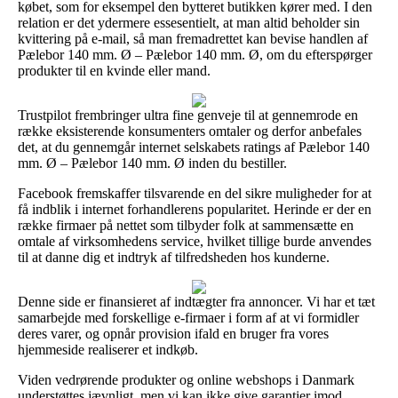
købet, som for eksempel den bytteret butikken kører med. I den
relation er det ydermere essesentielt, at man altid beholder sin
kvittering på e-mail, så man fremadrettet kan bevise handlen af
Pælebor 140 mm. Ø – Pælebor 140 mm. Ø, om du efterspørger
produkter til en kvinde eller mand.
Trustpilot frembringer ultra fine genveje til at gennemrode en
række eksisterende konsumenters omtaler og derfor anbefales
det, at du gennemgår internet selskabets ratings af Pælebor 140
mm. Ø – Pælebor 140 mm. Ø inden du bestiller.
Facebook fremskaffer tilsvarende en del sikre muligheder for at
få indblik i internet forhandlerens popularitet. Herinde er der en
række firmaer på nettet som tilbyder folk at sammensætte en
omtale af virksomhedens service, hvilket tillige burde anvendes
til at danne dig et indtryk af tilfredsheden hos kunderne.
Denne side er finansieret af indtægter fra annoncer. Vi har et tæt
samarbejde med forskellige e-firmaer i form af at vi formidler
deres varer, og opnår provision ifald en bruger fra vores
hjemmeside realiserer et indkøb.
Viden vedrørende produkter og online webshops i Danmark
understøttes jævnligt, men vi kan ikke give garantier imod