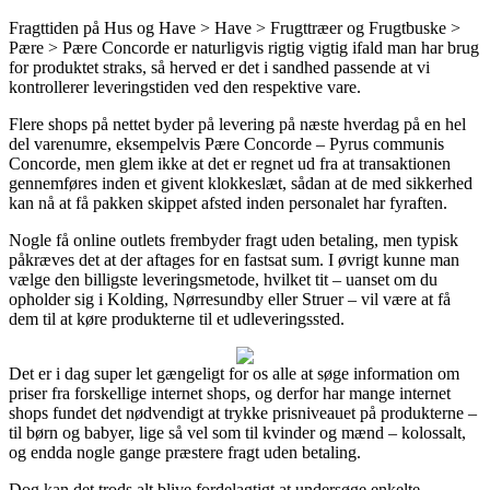
Fragttiden på Hus og Have > Have > Frugttræer og Frugtbuske >
Pære > Pære Concorde er naturligvis rigtig vigtig ifald man har brug
for produktet straks, så herved er det i sandhed passende at vi
kontrollerer leveringstiden ved den respektive vare.
Flere shops på nettet byder på levering på næste hverdag på en hel
del varenumre, eksempelvis Pære Concorde – Pyrus communis
Concorde, men glem ikke at det er regnet ud fra at transaktionen
gennemføres inden et givent klokkeslæt, sådan at de med sikkerhed
kan nå at få pakken skippet afsted inden personalet har fyraften.
Nogle få online outlets frembyder fragt uden betaling, men typisk
påkræves det at der aftages for en fastsat sum. I øvrigt kunne man
vælge den billigste leveringsmetode, hvilket tit – uanset om du
opholder sig i Kolding, Nørresundby eller Struer – vil være at få
dem til at køre produkterne til et udleveringssted.
Det er i dag super let gængeligt for os alle at søge information om
priser fra forskellige internet shops, og derfor har mange internet
shops fundet det nødvendigt at trykke prisniveauet på produkterne –
til børn og babyer, lige så vel som til kvinder og mænd – kolossalt,
og endda nogle gange præstere fragt uden betaling.
Dog kan det trods alt blive fordelagtigt at undersøge enkelte