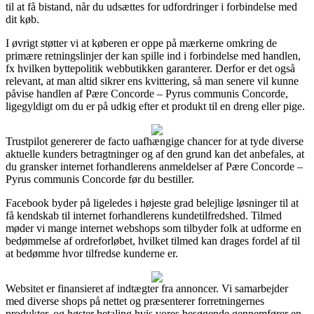
til at få bistand, når du udsættes for udfordringer i forbindelse med
dit køb.
I øvrigt støtter vi at køberen er oppe på mærkerne omkring de
primære retningslinjer der kan spille ind i forbindelse med handlen,
fx hvilken byttepolitik webbutikken garanterer. Derfor er det også
relevant, at man altid sikrer ens kvittering, så man senere vil kunne
påvise handlen af Pære Concorde – Pyrus communis Concorde,
ligegyldigt om du er på udkig efter et produkt til en dreng eller pige.
Trustpilot genererer de facto uafhængige chancer for at tyde diverse
aktuelle kunders betragtninger og af den grund kan det anbefales, at
du gransker internet forhandlerens anmeldelser af Pære Concorde –
Pyrus communis Concorde før du bestiller.
Facebook byder på ligeledes i højeste grad belejlige løsninger til at
få kendskab til internet forhandlerens kundetilfredshed. Tilmed
møder vi mange internet webshops som tilbyder folk at udforme en
bedømmelse af ordreforløbet, hvilket tilmed kan drages fordel af til
at bedømme hvor tilfredse kunderne er.
Websitet er finansieret af indtægter fra annoncer. Vi samarbejder
med diverse shops på nettet og præsenterer forretningernes
produkter, og høster betaling hvis vores besøgende gennemfører en