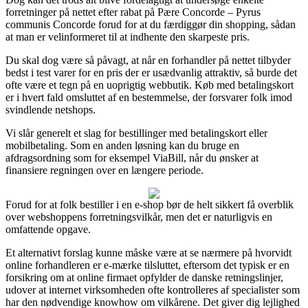
forretninger på nettet efter rabat på Pære Concorde – Pyrus
communis Concorde forud for at du færdiggør din shopping, sådan
at man er velinformeret til at indhente den skarpeste pris.
Du skal dog være så påvagt, at når en forhandler på nettet tilbyder
bedst i test varer for en pris der er usædvanlig attraktiv, så burde det
ofte være et tegn på en uoprigtig webbutik. Køb med betalingskort
er i hvert fald omsluttet af en bestemmelse, der forsvarer folk imod
svindlende netshops.
Vi slår generelt et slag for bestillinger med betalingskort eller
mobilbetaling. Som en anden løsning kan du bruge en
afdragsordning som for eksempel ViaBill, når du ønsker at
finansiere regningen over en længere periode.
Forud for at folk bestiller i en e-shop bør de helt sikkert få overblik
over webshoppens forretningsvilkår, men det er naturligvis en
omfattende opgave.
Et alternativt forslag kunne måske være at se nærmere på hvorvidt
online forhandleren er e-mærke tilsluttet, eftersom det typisk er en
forsikring om at online firmaet opfylder de danske retningslinjer,
udover at internet virksomheden ofte kontrolleres af specialister som
har den nødvendige knowhow om vilkårene. Det giver dig lejlighed