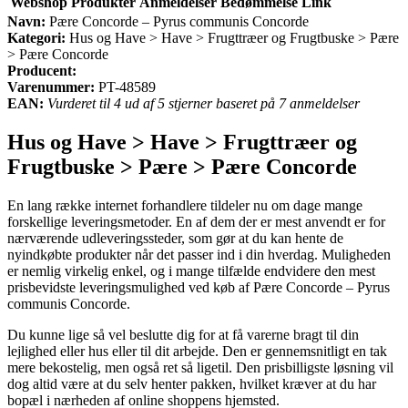
Webshop
Produkter
Anmeldelser
Bedømmelse
Link
Navn:
Pære Concorde – Pyrus communis Concorde
Kategori:
Hus og Have > Have > Frugttræer og Frugtbuske > Pære
> Pære Concorde
Producent:
Varenummer:
PT-48589
EAN:
Vurderet til 4 ud af 5 stjerner baseret på 7 anmeldelser
Hus og Have > Have > Frugttræer og
Frugtbuske > Pære > Pære Concorde
En lang række internet forhandlere tildeler nu om dage mange
forskellige leveringsmetoder. En af dem der er mest anvendt er for
nærværende udleveringssteder, som gør at du kan hente de
nyindkøbte produkter når det passer ind i din hverdag. Muligheden
er nemlig virkelig enkel, og i mange tilfælde endvidere den mest
prisbevidste leveringsmulighed ved køb af Pære Concorde – Pyrus
communis Concorde.
Du kunne lige så vel beslutte dig for at få varerne bragt til din
lejlighed eller hus eller til dit arbejde. Den er gennemsnitligt en tak
mere bekostelig, men også ret så ligetil. Den prisbilligste løsning vil
dog altid være at du selv henter pakken, hvilket kræver at du har
bopæl i nærheden af online shoppens hjemsted.