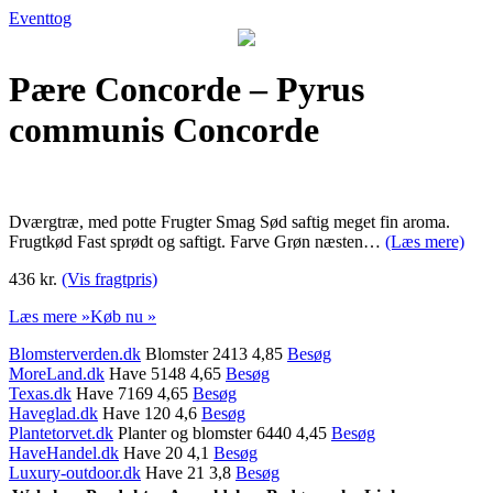
Eventtog
Pære Concorde – Pyrus
communis Concorde
Dværgtræ, med potte Frugter Smag Sød saftig meget fin aroma.
Frugtkød Fast sprødt og saftigt. Farve Grøn næsten…
(Læs mere)
436 kr.
(Vis fragtpris)
Læs mere »
Køb nu »
Blomsterverden.dk
Blomster 2413 4,85
Besøg
MoreLand.dk
Have 5148 4,65
Besøg
Texas.dk
Have 7169 4,65
Besøg
Haveglad.dk
Have 120 4,6
Besøg
Plantetorvet.dk
Planter og blomster 6440 4,45
Besøg
HaveHandel.dk
Have 20 4,1
Besøg
Luxury-outdoor.dk
Have 21 3,8
Besøg