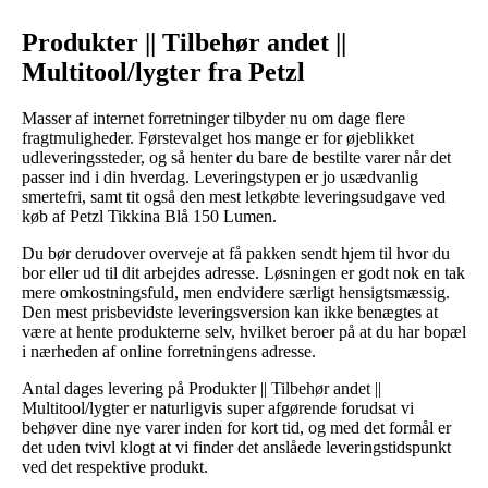
Produkter || Tilbehør andet ||
Multitool/lygter fra Petzl
Masser af internet forretninger tilbyder nu om dage flere
fragtmuligheder. Førstevalget hos mange er for øjeblikket
udleveringssteder, og så henter du bare de bestilte varer når det
passer ind i din hverdag. Leveringstypen er jo usædvanlig
smertefri, samt tit også den mest letkøbte leveringsudgave ved
køb af Petzl Tikkina Blå 150 Lumen.
Du bør derudover overveje at få pakken sendt hjem til hvor du
bor eller ud til dit arbejdes adresse. Løsningen er godt nok en tak
mere omkostningsfuld, men endvidere særligt hensigtsmæssig.
Den mest prisbevidste leveringsversion kan ikke benægtes at
være at hente produkterne selv, hvilket beroer på at du har bopæl
i nærheden af online forretningens adresse.
Antal dages levering på Produkter || Tilbehør andet ||
Multitool/lygter er naturligvis super afgørende forudsat vi
behøver dine nye varer inden for kort tid, og med det formål er
det uden tvivl klogt at vi finder det anslåede leveringstidspunkt
ved det respektive produkt.