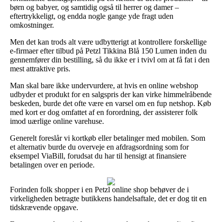
børn og babyer, og samtidig også til herrer og damer –
eftertrykkeligt, og endda nogle gange yde fragt uden
omkostninger.
Men det kan trods alt være udbytterigt at kontrollere forskellige
e-firmaer efter tilbud på Petzl Tikkina Blå 150 Lumen inden du
gennemfører din bestilling, så du ikke er i tvivl om at få fat i den
mest attraktive pris.
Man skal bare ikke undervurdere, at hvis en online webshop
udbyder et produkt for en salgspris der kan virke himmelråbende
beskeden, burde det ofte være en varsel om en fup netshop. Køb
med kort er dog omfattet af en forordning, der assisterer folk
imod uærlige online varehuse.
Generelt foreslår vi kortkøb eller betalinger med mobilen. Som
et alternativ burde du overveje en afdragsordning som for
eksempel ViaBill, forudsat du har til hensigt at finansiere
betalingen over en periode.
Forinden folk shopper i en Petzl online shop behøver de i
virkeligheden betragte butikkens handelsaftale, det er dog tit en
tidskrævende opgave.