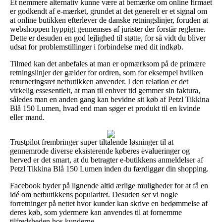
Et nemmere alternativ kunne være at bemærke om online firmaet
er godkendt af e-mærket, grundet at det generelt er et signal om
at online butikken efterlever de danske retningslinjer, foruden at
webshoppen hyppigt gennemses af jurister der forstår reglerne.
Dette er desuden en god lejlighed til støtte, for så vidt du bliver
udsat for problemstillinger i forbindelse med dit indkøb.
Tilmed kan det anbefales at man er opmærksom på de primære
retningslinjer der gælder for ordren, som for eksempel hvilken
returneringsret netbutikken anvender. I den relation er det
virkelig essesentielt, at man til enhver tid gemmer sin faktura,
således man en anden gang kan bevidne sit køb af Petzl Tikkina
Blå 150 Lumen, hvad end man søger et produkt til en kvinde
eller mand.
Trustpilot frembringer super tiltalende løsninger til at
gennemrode diverse eksisterende køberes evalueringer og
herved er det smart, at du betragter e-butikkens anmeldelser af
Petzl Tikkina Blå 150 Lumen inden du færdiggør din shopping.
Facebook byder på lignende altid ærlige muligheder for at få en
idé om netbutikkens popularitet. Desuden ser vi nogle
forretninger på nettet hvor kunder kan skrive en bedømmelse af
deres køb, som ydermere kan anvendes til at fornemme
tilfredsheden hos kunderne.