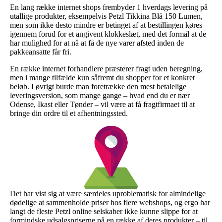
En lang række internet shops frembyder 1 hverdags levering på
utallige produkter, eksempelvis Petzl Tikkina Blå 150 Lumen,
men som ikke desto mindre er betinget af at bestillingen køres
igennem forud for et angivent klokkeslæt, med det formål at de
har mulighed for at nå at få de nye varer afsted inden de
pakkeansatte får fri.
En række internet forhandlere præsterer fragt uden beregning,
men i mange tilfælde kun såfremt du shopper for et konkret
beløb. I øvrigt burde man foretrække den mest betalelige
leveringsversion, som mange gange – hvad end du er nær
Odense, Ikast eller Tønder – vil være at få fragtfirmaet til at
bringe din ordre til et afhentningssted.
Det har vist sig at være særdeles uproblematisk for almindelige
dødelige at sammenholde priser hos flere webshops, og ergo har
langt de fleste Petzl online selskaber ikke kunne slippe for at
formindske udsalgspriserne på en række af deres produkter – til