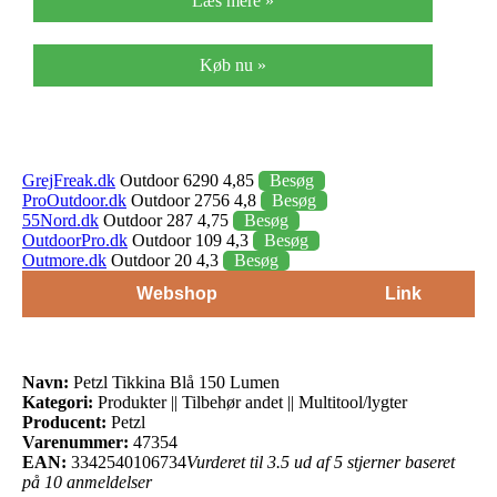
Læs mere »
Køb nu »
GrejFreak.dk
Outdoor 6290 4,85
Besøg
ProOutdoor.dk
Outdoor 2756 4,8
Besøg
55Nord.dk
Outdoor 287 4,75
Besøg
OutdoorPro.dk
Outdoor 109 4,3
Besøg
Outmore.dk
Outdoor 20 4,3
Besøg
Webshop
Link
Navn:
Petzl Tikkina Blå 150 Lumen
Kategori:
Produkter || Tilbehør andet || Multitool/lygter
Producent:
Petzl
Varenummer:
47354
EAN:
3342540106734
Vurderet til 3.5 ud af 5 stjerner baseret
på 10 anmeldelser